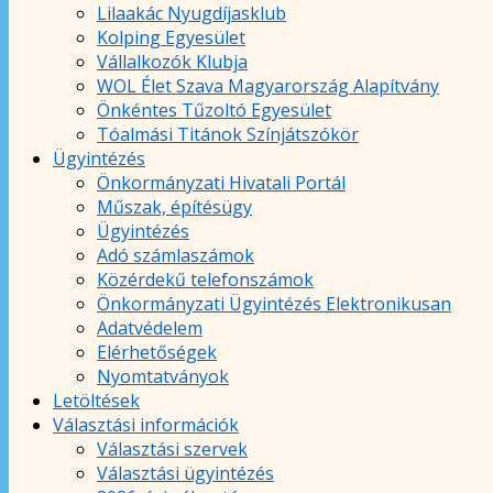
Lilaakác Nyugdíjasklub
Kolping Egyesület
Vállalkozók Klubja
WOL Élet Szava Magyarország Alapítvány
Önkéntes Tűzoltó Egyesület
Tóalmási Titánok Színjátszókör
Ügyintézés
Önkormányzati Hivatali Portál
Műszak, építésügy
Ügyintézés
Adó számlaszámok
Közérdekű telefonszámok
Önkormányzati Ügyintézés Elektronikusan
Adatvédelem
Elérhetőségek
Nyomtatványok
Letöltések
Választási információk
Választási szervek
Választási ügyintézés