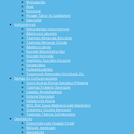
Nyitvatartás
Árak
Kemping
Ifjúsági Tábor és Szálláshely
Kapcsolat
Intézmények
Egészségügyi Intézmények
Állatorvosi ügyeleti
Tóalmási Almácska Bölcsőde
Tóalmási Mesevár Óvoda
Általános Iskola
Községi Művelődési Ház
Községi Könyvtár
Segítőkéz Szociális Központ
Falugazdász
Hulladékszállítás
Tiszamenti Regionális Vízművek Zrt.
Egyház és Civilszervezetek
Szent András Római Katolikus Plébánia
Tóalmás Polgárőr Egyesület
Lilaakác Nyugdíjasklub
Kolping Egyesület
Vállalkozók Klubja
WOL Élet Szava Magyarország Alapítvány
Önkéntes Tűzoltó Egyesület
Tóalmási Titánok Színjátszókör
Ügyintézés
Önkormányzati Hivatali Portál
Műszak, építésügy
Ügyintézés