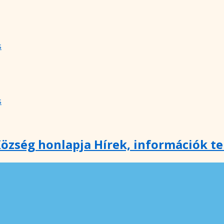
s
s
özség honlapja Hírek, információk t