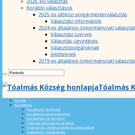
2026. évi választás
Korábbi választások
2025-ös időközi polgármesterválasztás
Választási információk
2024-es általános önkormányzati választá
Választási szervek
Választás ügyintézés
Választópolgároknak
Jelölteknek
2019-es általános önkormányzati választá
Tóalmás K
Főoldal
Községünk
Községünk története
Községünk elhelyezkedése
Községháza történelme
Tóalmás információs térképe
Programok, rendezvények községünkben
Szálláshely nyilvántartás