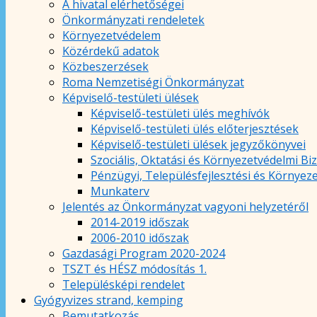
A hivatal elérhetőségei
Önkormányzati rendeletek
Környezetvédelem
Közérdekű adatok
Közbeszerzések
Roma Nemzetiségi Önkormányzat
Képviselő-testületi ülések
Képviselő-testületi ülés meghívók
Képviselő-testületi ülés előterjesztések
Képviselő-testületi ülések jegyzőkönyvei
Szociális, Oktatási és Környezetvédelmi Bi
Pénzügyi, Településfejlesztési és Környez
Munkaterv
Jelentés az Önkormányzat vagyoni helyzetéről
2014-2019 időszak
2006-2010 időszak
Gazdasági Program 2020-2024
TSZT és HÉSZ módosítás 1.
Településképi rendelet
Gyógyvizes strand, kemping
Bemutatkozás