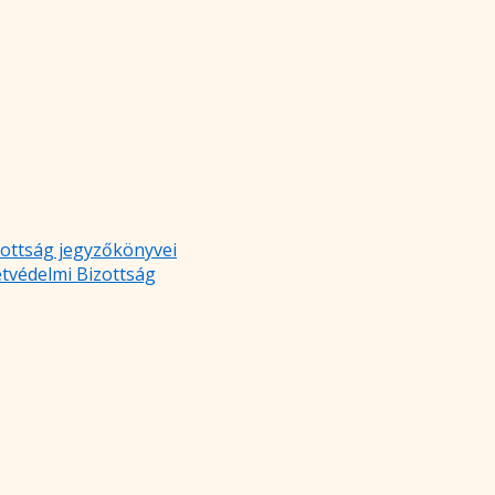
zottság jegyzőkönyvei
etvédelmi Bizottság