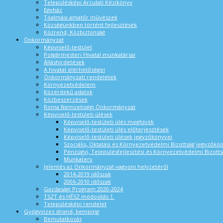
Településképi Arculati Kézikönyv
Egyház
Tóalmási amatőr művészek
Községünkben történt fejlesztések
Közrend, Közbiztonság
Önkormányzat
Képviselő-testület
Polgármesteri Hivatal munkatársai
Álláshirdetések
A hivatal elérhetőségei
Önkormányzati rendeletek
Környezetvédelem
Közérdekű adatok
Közbeszerzések
Roma Nemzetiségi Önkormányzat
Képviselő-testületi ülések
Képviselő-testületi ülés meghívók
Képviselő-testületi ülés előterjesztések
Képviselő-testületi ülések jegyzőkönyvei
Szociális, Oktatási és Környezetvédelmi Bizottság jegyzőkö
Pénzügyi, Településfejlesztési és Környezetvédelmi Bizotts
Munkaterv
Jelentés az Önkormányzat vagyoni helyzetéről
2014-2019 időszak
2006-2010 időszak
Gazdasági Program 2020-2024
TSZT és HÉSZ módosítás 1.
Településképi rendelet
Gyógyvizes strand, kemping
Bemutatkozás