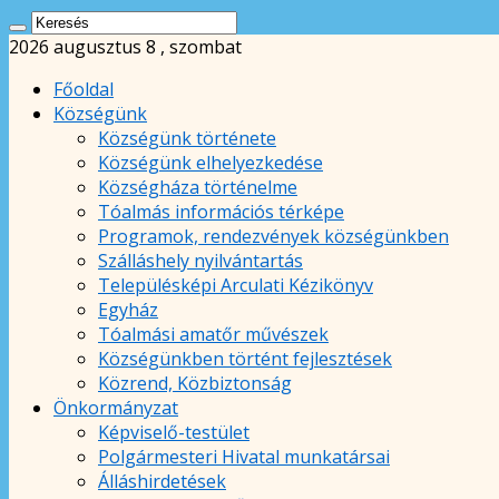
2026 augusztus 8 , szombat
Főoldal
Községünk
Községünk története
Községünk elhelyezkedése
Községháza történelme
Tóalmás információs térképe
Programok, rendezvények községünkben
Szálláshely nyilvántartás
Településképi Arculati Kézikönyv
Egyház
Tóalmási amatőr művészek
Községünkben történt fejlesztések
Közrend, Közbiztonság
Önkormányzat
Képviselő-testület
Polgármesteri Hivatal munkatársai
Álláshirdetések