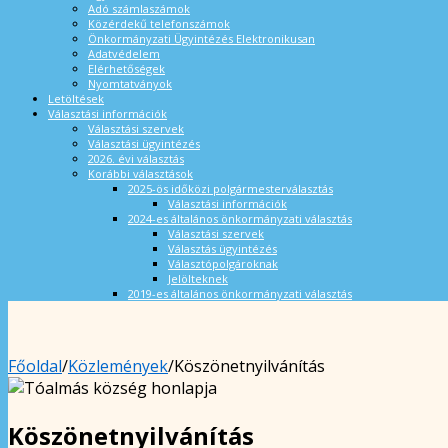
Adó számlaszámok
Közérdekű telefonszámok
Önkormányzati Ügyintézés Elektronikusan
Adatvédelem
Elérhetőségek
Nyomtatványok
Letöltések
Választási információk
Választási szervek
Választási ügyintézés
2026. évi választás
Korábbi választások
2025-ös időközi polgármesterválasztás
Választási információk
2024-es általános önkormányzati választás
Választási szervek
Választás ügyintézés
Választópolgároknak
Jelölteknek
2019-es általános önkormányzati választás
Főoldal
/
Közlemények
/
Köszönetnyilvánítás
Köszönetnyilvánítás