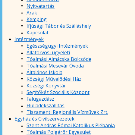
Nyitvatartás
Árak
Kemping
Ifjúsági Tábor és Szálláshely
Kapcsolat
Intézmények
Egészségügyi Intézmények
Állatorvosi ügyeleti
Tóalmási Almácska Bölcsőde
Tóalmási Mesevár Óvoda
Általános Iskola
Községi Művelődési Ház
Községi Könyvtár
Segítőkéz Szociális Központ
Falugazdász
Hulladékszállítás
Tiszamenti Regionális Vízművek Zrt.
Egyház és Civilszervezetek
Szent András Római Katolikus Plébánia
Tóalmás Polgárőr Egyesület