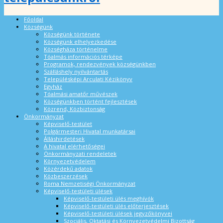
Főoldal
Községünk
Községünk története
Községünk elhelyezkedése
Községháza történelme
Tóalmás információs térképe
Programok, rendezvények községünkben
Szálláshely nyilvántartás
Településképi Arculati Kézikönyv
Egyház
Tóalmási amatőr művészek
Községünkben történt fejlesztések
Közrend, Közbiztonság
Önkormányzat
Képviselő-testület
Polgármesteri Hivatal munkatársai
Álláshirdetések
A hivatal elérhetőségei
Önkormányzati rendeletek
Környezetvédelem
Közérdekű adatok
Közbeszerzések
Roma Nemzetiségi Önkormányzat
Képviselő-testületi ülések
Képviselő-testületi ülés meghívók
Képviselő-testületi ülés előterjesztések
Képviselő-testületi ülések jegyzőkönyvei
Szociális, Oktatási és Környezetvédelmi Bizottság