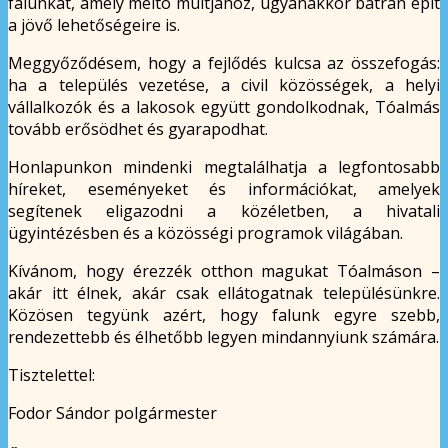
falunkat, amely méltó múltjához, ugyanakkor bátran épít
a jövő lehetőségeire is.
Meggyőződésem, hogy a fejlődés kulcsa az összefogás:
ha a település vezetése, a civil közösségek, a helyi
vállalkozók és a lakosok együtt gondolkodnak, Tóalmás
tovább erősödhet és gyarapodhat.
Honlapunkon mindenki megtalálhatja a legfontosabb
híreket, eseményeket és információkat, amelyek
segítenek eligazodni a közéletben, a hivatali
ügyintézésben és a közösségi programok világában.
Kívánom, hogy érezzék otthon magukat Tóalmáson –
akár itt élnek, akár csak ellátogatnak településünkre.
Közösen tegyünk azért, hogy falunk egyre szebb,
rendezettebb és élhetőbb legyen mindannyiunk számára.
Tisztelettel:
Fodor Sándor polgármester