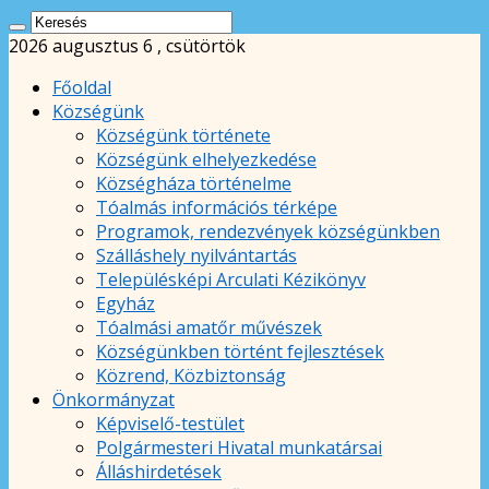
2026 augusztus 6 , csütörtök
Főoldal
Községünk
Községünk története
Községünk elhelyezkedése
Községháza történelme
Tóalmás információs térképe
Programok, rendezvények községünkben
Szálláshely nyilvántartás
Településképi Arculati Kézikönyv
Egyház
Tóalmási amatőr művészek
Községünkben történt fejlesztések
Közrend, Közbiztonság
Önkormányzat
Képviselő-testület
Polgármesteri Hivatal munkatársai
Álláshirdetések