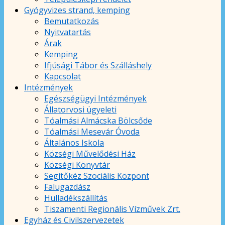
Gyógyvizes strand, kemping
Bemutatkozás
Nyitvatartás
Árak
Kemping
Ifjúsági Tábor és Szálláshely
Kapcsolat
Intézmények
Egészségügyi Intézmények
Állatorvosi ügyeleti
Tóalmási Almácska Bölcsőde
Tóalmási Mesevár Óvoda
Általános Iskola
Községi Művelődési Ház
Községi Könyvtár
Segítőkéz Szociális Központ
Falugazdász
Hulladékszállítás
Tiszamenti Regionális Vízművek Zrt.
Egyház és Civilszervezetek