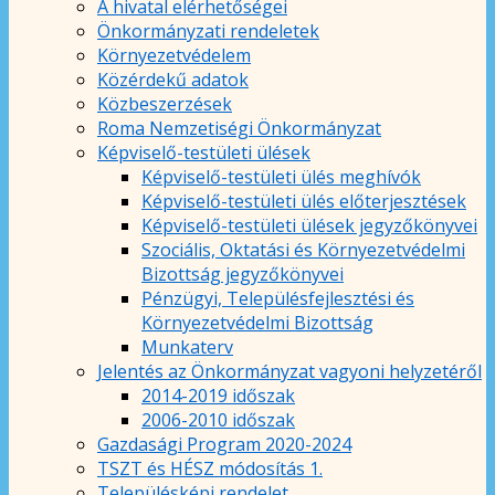
A hivatal elérhetőségei
Önkormányzati rendeletek
Környezetvédelem
Közérdekű adatok
Közbeszerzések
Roma Nemzetiségi Önkormányzat
Képviselő-testületi ülések
Képviselő-testületi ülés meghívók
Képviselő-testületi ülés előterjesztések
Képviselő-testületi ülések jegyzőkönyvei
Szociális, Oktatási és Környezetvédelmi
Bizottság jegyzőkönyvei
Pénzügyi, Településfejlesztési és
Környezetvédelmi Bizottság
Munkaterv
Jelentés az Önkormányzat vagyoni helyzetéről
2014-2019 időszak
2006-2010 időszak
Gazdasági Program 2020-2024
TSZT és HÉSZ módosítás 1.
Településképi rendelet