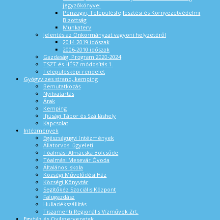
jegyzőkönyvei
Pénzügyi, Településfejlesztési és Környezetvédelmi
Bizottság
Munkaterv
Jelentés az Önkormányzat vagyoni helyzetéről
2014-2019 időszak
2006-2010 időszak
Gazdasági Program 2020-2024
TSZT és HÉSZ módosítás 1.
Településképi rendelet
Gyógyvizes strand, kemping
Bemutatkozás
Nyitvatartás
Árak
Kemping
Ifjúsági Tábor és Szálláshely
Kapcsolat
Intézmények
Egészségügyi Intézmények
Állatorvosi ügyeleti
Tóalmási Almácska Bölcsőde
Tóalmási Mesevár Óvoda
Általános Iskola
Községi Művelődési Ház
Községi Könyvtár
Segítőkéz Szociális Központ
Falugazdász
Hulladékszállítás
Tiszamenti Regionális Vízművek Zrt.
Egyház és Civilszervezetek