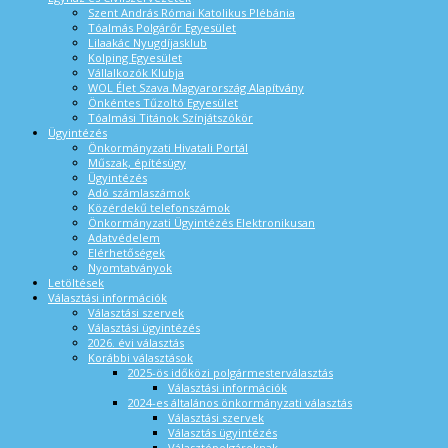
Szent András Római Katolikus Plébánia
Tóalmás Polgárőr Egyesület
Lilaakác Nyugdíjasklub
Kolping Egyesület
Vállalkozók Klubja
WOL Élet Szava Magyarország Alapítvány
Önkéntes Tűzoltó Egyesület
Tóalmási Titánok Színjátszókör
Ügyintézés
Önkormányzati Hivatali Portál
Műszak, építésügy
Ügyintézés
Adó számlaszámok
Közérdekű telefonszámok
Önkormányzati Ügyintézés Elektronikusan
Adatvédelem
Elérhetőségek
Nyomtatványok
Letöltések
Választási információk
Választási szervek
Választási ügyintézés
2026. évi választás
Korábbi választások
2025-ös időközi polgármesterválasztás
Választási információk
2024-es általános önkormányzati választás
Választási szervek
Választás ügyintézés
Választópolgároknak