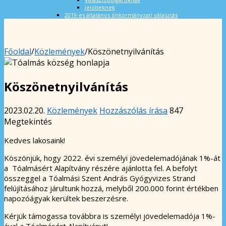
Jelölteknek
2019-es általános önkormányzati választás
Főoldal
/
Közlemények
/
Köszönetnyilvánítás
Köszönetnyilvánítás
2023.02.20.
Közlemények
Hozzászólás írása
847
Megtekintés
Kedves lakosaink!
Köszönjük, hogy 2022. évi személyi jövedelemadójának 1%-át
a Tóalmásért Alapítvány részére ajánlotta fel. A befolyt
összeggel a Tóalmási Szent András Gyógyvizes Strand
felújításához járultunk hozzá, melyből 200.000 forint értékben
napozóágyak kerültek beszerzésre.
Kérjük támogassa továbbra is személyi jövedelemadója 1%-
ával a Tóalmásért Alapítványt!