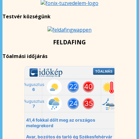
Testvér községünk
FELDAFING
Tóalmási időjárás