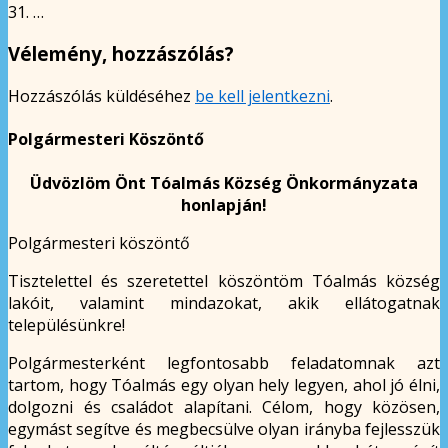
31. …
Vélemény, hozzászólás?
Hozzászólás küldéséhez
be kell jelentkezni
.
Polgármesteri Köszöntő
Üdvözlöm Önt Tóalmás Község Önkormányzata
honlapján!
Polgármesteri köszöntő
Tisztelettel és szeretettel köszöntöm Tóalmás község
lakóit, valamint mindazokat, akik ellátogatnak
településünkre!
Polgármesterként legfontosabb feladatomnak azt
tartom, hogy Tóalmás egy olyan hely legyen, ahol jó élni,
dolgozni és családot alapítani. Célom, hogy közösen,
egymást segítve és megbecsülve olyan irányba fejlesszük