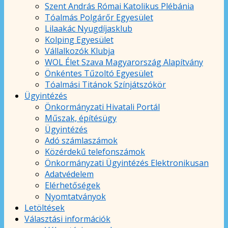
Szent András Római Katolikus Plébánia
Tóalmás Polgárőr Egyesület
Lilaakác Nyugdíjasklub
Kolping Egyesület
Vállalkozók Klubja
WOL Élet Szava Magyarország Alapítvány
Önkéntes Tűzoltó Egyesület
Tóalmási Titánok Színjátszókör
Ügyintézés
Önkormányzati Hivatali Portál
Műszak, építésügy
Ügyintézés
Adó számlaszámok
Közérdekű telefonszámok
Önkormányzati Ügyintézés Elektronikusan
Adatvédelem
Elérhetőségek
Nyomtatványok
Letöltések
Választási információk