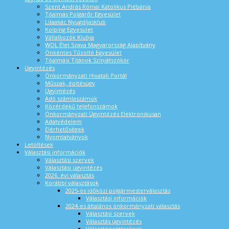
Szent András Római Katolikus Plébánia
Tóalmás Polgárőr Egyesület
Lilaakác Nyugdíjasklub
Kolping Egyesület
Vállalkozók Klubja
WOL Élet Szava Magyarország Alapítvány
Önkéntes Tűzoltó Egyesület
Tóalmási Titánok Színjátszókör
Ügyintézés
Önkormányzati Hivatali Portál
Műszak, építésügy
Ügyintézés
Adó számlaszámok
Közérdekű telefonszámok
Önkormányzati Ügyintézés Elektronikusan
Adatvédelem
Elérhetőségek
Nyomtatványok
Letöltések
Választási információk
Választási szervek
Választási ügyintézés
2026. évi választás
Korábbi választások
2025-ös időközi polgármesterválasztás
Választási információk
2024-es általános önkormányzati választás
Választási szervek
Választás ügyintézés
Választópolgároknak