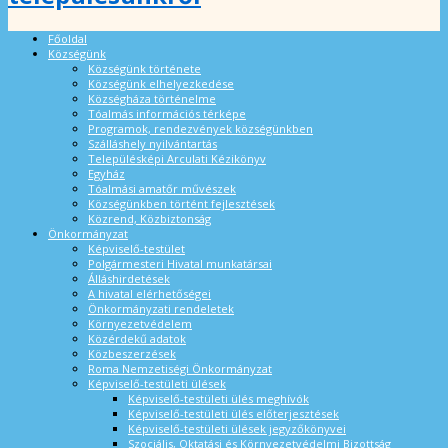
Főoldal
Községünk
Községünk története
Községünk elhelyezkedése
Községháza történelme
Tóalmás információs térképe
Programok, rendezvények községünkben
Szálláshely nyilvántartás
Településképi Arculati Kézikönyv
Egyház
Tóalmási amatőr művészek
Községünkben történt fejlesztések
Közrend, Közbiztonság
Önkormányzat
Képviselő-testület
Polgármesteri Hivatal munkatársai
Álláshirdetések
A hivatal elérhetőségei
Önkormányzati rendeletek
Környezetvédelem
Közérdekű adatok
Közbeszerzések
Roma Nemzetiségi Önkormányzat
Képviselő-testületi ülések
Képviselő-testületi ülés meghívók
Képviselő-testületi ülés előterjesztések
Képviselő-testületi ülések jegyzőkönyvei
Szociális, Oktatási és Környezetvédelmi Bizottság