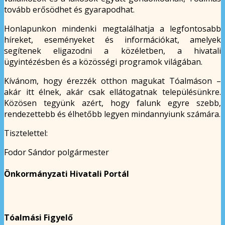
tovább erősödhet és gyarapodhat.
Honlapunkon mindenki megtalálhatja a legfontosabb
híreket, eseményeket és információkat, amelyek
segítenek eligazodni a közéletben, a hivatali
ügyintézésben és a közösségi programok világában.
Kívánom, hogy érezzék otthon magukat Tóalmáson –
akár itt élnek, akár csak ellátogatnak településünkre.
Közösen tegyünk azért, hogy falunk egyre szebb,
rendezettebb és élhetőbb legyen mindannyiunk számára.
Tisztelettel:
Fodor Sándor polgármester
Önkormányzati Hivatali Portál
Tóalmási Figyelő