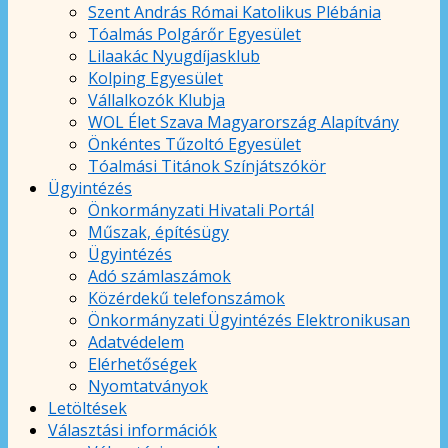
Szent András Római Katolikus Plébánia
Tóalmás Polgárőr Egyesület
Lilaakác Nyugdíjasklub
Kolping Egyesület
Vállalkozók Klubja
WOL Élet Szava Magyarország Alapítvány
Önkéntes Tűzoltó Egyesület
Tóalmási Titánok Színjátszókör
Ügyintézés
Önkormányzati Hivatali Portál
Műszak, építésügy
Ügyintézés
Adó számlaszámok
Közérdekű telefonszámok
Önkormányzati Ügyintézés Elektronikusan
Adatvédelem
Elérhetőségek
Nyomtatványok
Letöltések
Választási információk