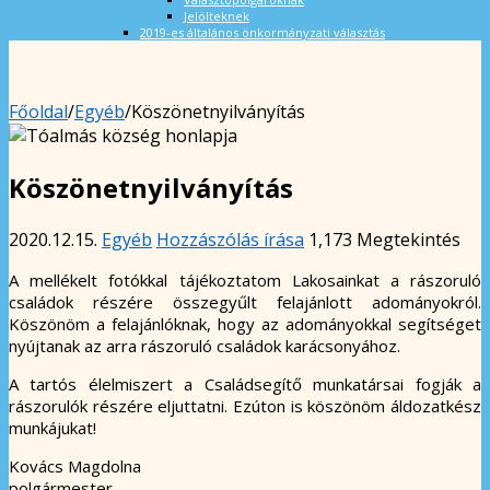
Jelölteknek
2019-es általános önkormányzati választás
Főoldal
/
Egyéb
/
Köszönetnyilványítás
Köszönetnyilványítás
2020.12.15.
Egyéb
Hozzászólás írása
1,173 Megtekintés
A mellékelt fotókkal tájékoztatom Lakosainkat a rászoruló
családok részére összegyűlt felajánlott adományokról.
Köszönöm a felajánlóknak, hogy az adományokkal segítséget
nyújtanak az arra rászoruló családok karácsonyához.
A tartós élelmiszert a Családsegítő munkatársai fogják a
rászorulók részére eljuttatni. Ezúton is köszönöm áldozatkész
munkájukat!
Kovács Magdolna
polgármester