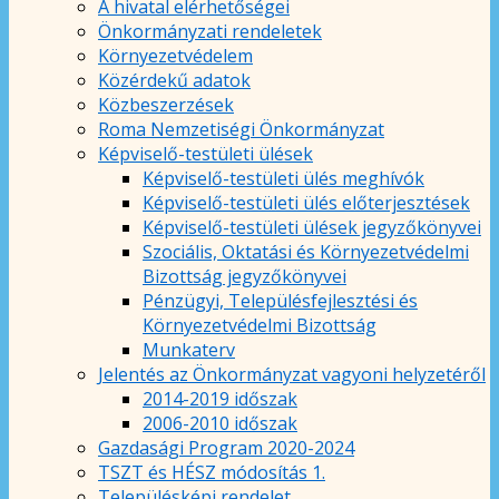
A hivatal elérhetőségei
Önkormányzati rendeletek
Környezetvédelem
Közérdekű adatok
Közbeszerzések
Roma Nemzetiségi Önkormányzat
Képviselő-testületi ülések
Képviselő-testületi ülés meghívók
Képviselő-testületi ülés előterjesztések
Képviselő-testületi ülések jegyzőkönyvei
Szociális, Oktatási és Környezetvédelmi
Bizottság jegyzőkönyvei
Pénzügyi, Településfejlesztési és
Környezetvédelmi Bizottság
Munkaterv
Jelentés az Önkormányzat vagyoni helyzetéről
2014-2019 időszak
2006-2010 időszak
Gazdasági Program 2020-2024
TSZT és HÉSZ módosítás 1.
Településképi rendelet