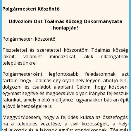
Polgármesteri Köszöntő
Üdvözlöm Önt Tóalmás Község Önkormányzata
honlapján!
Polgármesteri köszöntő
Tisztelettel és szeretettel köszöntöm Tóalmás község
lakóit, valamint mindazokat, akik ellátogatnak
településünkre!
Polgármesterként legfontosabb feladatomnak azt
tartom, hogy Tóalmás egy olyan hely legyen, ahol jó élni,
dolgozni és családot alapítani. Célom, hogy közösen,
egymást segítve és megbecsülve olyan irányba fejlesszük
falunkat, amely méltó múltjához, ugyanakkor bátran épít
a jövő lehetőségeire is.
Meggyőződésem, hogy a fejlődés kulcsa az összefogás:
ha a település vezetése, a civil közösségek, a helyi
vállalkozók és a lakosok együtt gondolkodnak, Tóalmás