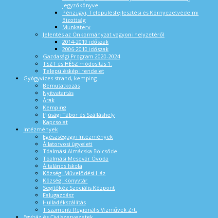
jegyzőkönyvei
Pénzügyi, Településfejlesztési és Környezetvédelmi
Bizottság
Munkaterv
Jelentés az Önkormányzat vagyoni helyzetéről
2014-2019 időszak
2006-2010 időszak
Gazdasági Program 2020-2024
TSZT és HÉSZ módosítás 1.
Településképi rendelet
Gyógyvizes strand, kemping
Bemutatkozás
Nyitvatartás
Árak
Kemping
Ifjúsági Tábor és Szálláshely
Kapcsolat
Intézmények
Egészségügyi Intézmények
Állatorvosi ügyeleti
Tóalmási Almácska Bölcsőde
Tóalmási Mesevár Óvoda
Általános Iskola
Községi Művelődési Ház
Községi Könyvtár
Segítőkéz Szociális Központ
Falugazdász
Hulladékszállítás
Tiszamenti Regionális Vízművek Zrt.
Egyház és Civilszervezetek