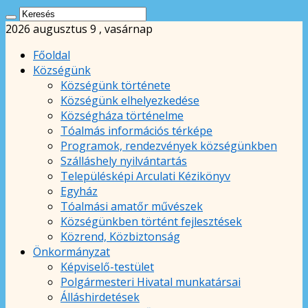
2026 augusztus 9 , vasárnap
Főoldal
Községünk
Községünk története
Községünk elhelyezkedése
Községháza történelme
Tóalmás információs térképe
Programok, rendezvények községünkben
Szálláshely nyilvántartás
Településképi Arculati Kézikönyv
Egyház
Tóalmási amatőr művészek
Községünkben történt fejlesztések
Közrend, Közbiztonság
Önkormányzat
Képviselő-testület
Polgármesteri Hivatal munkatársai
Álláshirdetések