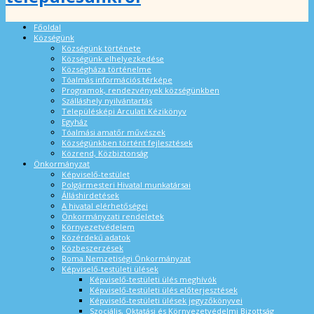
Főoldal
Községünk
Községünk története
Községünk elhelyezkedése
Községháza történelme
Tóalmás információs térképe
Programok, rendezvények községünkben
Szálláshely nyilvántartás
Településképi Arculati Kézikönyv
Egyház
Tóalmási amatőr művészek
Községünkben történt fejlesztések
Közrend, Közbiztonság
Önkormányzat
Képviselő-testület
Polgármesteri Hivatal munkatársai
Álláshirdetések
A hivatal elérhetőségei
Önkormányzati rendeletek
Környezetvédelem
Közérdekű adatok
Közbeszerzések
Roma Nemzetiségi Önkormányzat
Képviselő-testületi ülések
Képviselő-testületi ülés meghívók
Képviselő-testületi ülés előterjesztések
Képviselő-testületi ülések jegyzőkönyvei
Szociális, Oktatási és Környezetvédelmi Bizottság