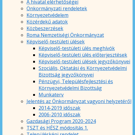
A hivatal elérhetőségei
Önkormányzati rendeletek
Környezetvédelem
Közérdekű adatok
Közbeszerzések
Roma Nemzetiségi Önkormányzat
Képviselő-testületi ülések
Képviselő-testületi ülés meghívók
Képviselő-testületi ülés előterjesztések
Képviselő-testületi ülések jegyzőkönyvei
Szociális, Oktatási és Környezetvédelmi
Bizottság jegyzőkönyvei
Pénzügyi, Településfejlesztési és
Környezetvédelmi Bizottság
Munkaterv
Jelentés az Önkormányzat vagyoni helyzetéről
2014-2019 időszak
2006-2010 időszak
Gazdasági Program 2020-2024
TSZT és HÉSZ módosítás 1.
Településképi rendelet