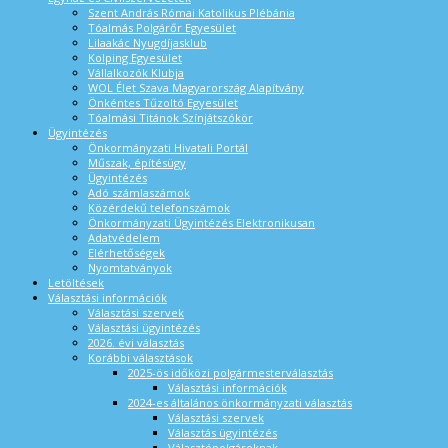
Szent András Római Katolikus Plébánia
Tóalmás Polgárőr Egyesület
Lilaakác Nyugdíjasklub
Kolping Egyesület
Vállalkozók Klubja
WOL Élet Szava Magyarország Alapítvány
Önkéntes Tűzoltó Egyesület
Tóalmási Titánok Színjátszókör
Ügyintézés
Önkormányzati Hivatali Portál
Műszak, építésügy
Ügyintézés
Adó számlaszámok
Közérdekű telefonszámok
Önkormányzati Ügyintézés Elektronikusan
Adatvédelem
Elérhetőségek
Nyomtatványok
Letöltések
Választási információk
Választási szervek
Választási ügyintézés
2026. évi választás
Korábbi választások
2025-ös időközi polgármesterválasztás
Választási információk
2024-es általános önkormányzati választás
Választási szervek
Választás ügyintézés
Választópolgároknak