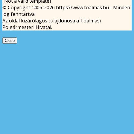
[Not a valid template]
© Copyright 1406-2026 https://www.toalmas.hu - Minden
jog fenntartva!
Az oldal kizárólagos tulajdonosa a Tóalmási
Polgármesteri Hivatal.
Close