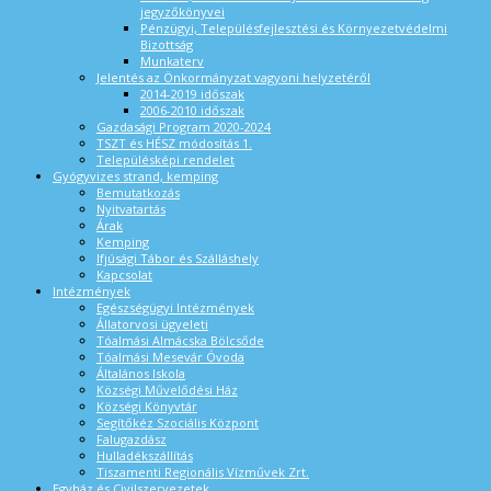
jegyzőkönyvei
Pénzügyi, Településfejlesztési és Környezetvédelmi
Bizottság
Munkaterv
Jelentés az Önkormányzat vagyoni helyzetéről
2014-2019 időszak
2006-2010 időszak
Gazdasági Program 2020-2024
TSZT és HÉSZ módosítás 1.
Településképi rendelet
Gyógyvizes strand, kemping
Bemutatkozás
Nyitvatartás
Árak
Kemping
Ifjúsági Tábor és Szálláshely
Kapcsolat
Intézmények
Egészségügyi Intézmények
Állatorvosi ügyeleti
Tóalmási Almácska Bölcsőde
Tóalmási Mesevár Óvoda
Általános Iskola
Községi Művelődési Ház
Községi Könyvtár
Segítőkéz Szociális Központ
Falugazdász
Hulladékszállítás
Tiszamenti Regionális Vízművek Zrt.
Egyház és Civilszervezetek