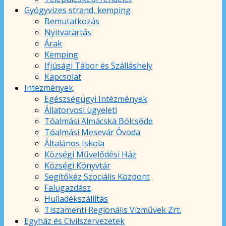
Gyógyvizes strand, kemping
Bemutatkozás
Nyitvatartás
Árak
Kemping
Ifjúsági Tábor és Szálláshely
Kapcsolat
Intézmények
Egészségügyi Intézmények
Állatorvosi ügyeleti
Tóalmási Almácska Bölcsőde
Tóalmási Mesevár Óvoda
Általános Iskola
Községi Művelődési Ház
Községi Könyvtár
Segítőkéz Szociális Központ
Falugazdász
Hulladékszállítás
Tiszamenti Regionális Vízművek Zrt.
Egyház és Civilszervezetek