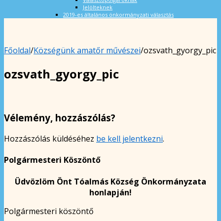
Jelölteknek
2019-es általános önkormányzati választás
Főoldal
/
Községünk amatőr művészei
/
ozsvath_gyorgy_pic
ozsvath_gyorgy_pic
Vélemény, hozzászólás?
Hozzászólás küldéséhez
be kell jelentkezni
.
Polgármesteri Köszöntő
Üdvözlöm Önt Tóalmás Község Önkormányzata
honlapján!
Polgármesteri köszöntő