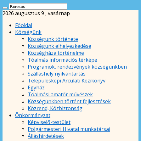
2026 augusztus 9 , vasárnap
Főoldal
Községünk
Községünk története
Községünk elhelyezkedése
Községháza történelme
Tóalmás információs térképe
Programok, rendezvények községünkben
Szálláshely nyilvántartás
Településképi Arculati Kézikönyv
Egyház
Tóalmási amatőr művészek
Községünkben történt fejlesztések
Közrend, Közbiztonság
Önkormányzat
Képviselő-testület
Polgármesteri Hivatal munkatársai
Álláshirdetések