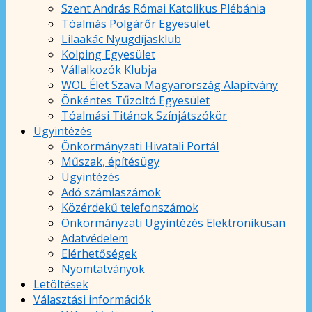
Szent András Római Katolikus Plébánia
Tóalmás Polgárőr Egyesület
Lilaakác Nyugdíjasklub
Kolping Egyesület
Vállalkozók Klubja
WOL Élet Szava Magyarország Alapítvány
Önkéntes Tűzoltó Egyesület
Tóalmási Titánok Színjátszókör
Ügyintézés
Önkormányzati Hivatali Portál
Műszak, építésügy
Ügyintézés
Adó számlaszámok
Közérdekű telefonszámok
Önkormányzati Ügyintézés Elektronikusan
Adatvédelem
Elérhetőségek
Nyomtatványok
Letöltések
Választási információk