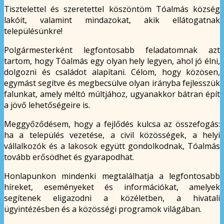
Tisztelettel és szeretettel köszöntöm Tóalmás község
lakóit, valamint mindazokat, akik ellátogatnak
településünkre!
Polgármesterként legfontosabb feladatomnak azt
tartom, hogy Tóalmás egy olyan hely legyen, ahol jó élni,
dolgozni és családot alapítani. Célom, hogy közösen,
egymást segítve és megbecsülve olyan irányba fejlesszük
falunkat, amely méltó múltjához, ugyanakkor bátran épít
a jövő lehetőségeire is.
Meggyőződésem, hogy a fejlődés kulcsa az összefogás:
ha a település vezetése, a civil közösségek, a helyi
vállalkozók és a lakosok együtt gondolkodnak, Tóalmás
tovább erősödhet és gyarapodhat.
Honlapunkon mindenki megtalálhatja a legfontosabb
híreket, eseményeket és információkat, amelyek
segítenek eligazodni a közéletben, a hivatali
ügyintézésben és a közösségi programok világában.