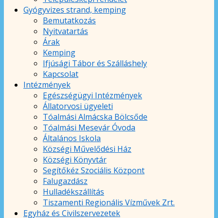
Gyógyvizes strand, kemping
Bemutatkozás
Nyitvatartás
Árak
Kemping
Ifjúsági Tábor és Szálláshely
Kapcsolat
Intézmények
Egészségügyi Intézmények
Állatorvosi ügyeleti
Tóalmási Almácska Bölcsőde
Tóalmási Mesevár Óvoda
Általános Iskola
Községi Művelődési Ház
Községi Könyvtár
Segítőkéz Szociális Központ
Falugazdász
Hulladékszállítás
Tiszamenti Regionális Vízművek Zrt.
Egyház és Civilszervezetek