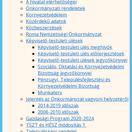
A hivatal elérhetőségei
Önkormányzati rendeletek
Környezetvédelem
Közérdekű adatok
Közbeszerzések
Roma Nemzetiségi Önkormányzat
Képviselő-testületi ülések
Képviselő-testületi ülés meghívók
Képviselő-testületi ülés előterjesztések
Képviselő-testületi ülések jegyzőkönyvei
Szociális, Oktatási és Környezetvédelmi
Bizottság jegyzőkönyvei
Pénzügyi, Településfejlesztési és
Környezetvédelmi Bizottság
Munkaterv
Jelentés az Önkormányzat vagyoni helyzetéről
2014-2019 időszak
2006-2010 időszak
Gazdasági Program 2020-2024
TSZT és HÉSZ módosítás 1.
Településképi rendelet