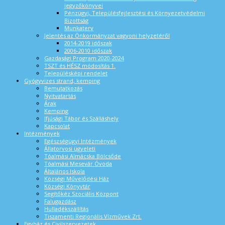
jegyzőkönyvei
Pénzügyi, Településfejlesztési és Környezetvédelmi
Bizottság
Munkaterv
Jelentés az Önkormányzat vagyoni helyzetéről
2014-2019 időszak
2006-2010 időszak
Gazdasági Program 2020-2024
TSZT és HÉSZ módosítás 1.
Településképi rendelet
Gyógyvizes strand, kemping
Bemutatkozás
Nyitvatartás
Árak
Kemping
Ifjúsági Tábor és Szálláshely
Kapcsolat
Intézmények
Egészségügyi Intézmények
Állatorvosi ügyeleti
Tóalmási Almácska Bölcsőde
Tóalmási Mesevár Óvoda
Általános Iskola
Községi Művelődési Ház
Községi Könyvtár
Segítőkéz Szociális Központ
Falugazdász
Hulladékszállítás
Tiszamenti Regionális Vízművek Zrt.
Egyház és Civilszervezetek