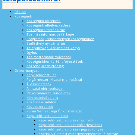
Főoldal
Községünk
Községünk története
Községünk elhelyezkedése
Községháza történelme
Tóalmás információs térképe
Programok, rendezvények községünkben
Szálláshely nyilvántartás
Településképi Arculati Kézikönyv
Egyház
Tóalmási amatőr művészek
Községünkben történt fejlesztések
Közrend, Közbiztonság
Önkormányzat
Képviselő-testület
Polgármesteri Hivatal munkatársai
Álláshirdetések
A hivatal elérhetőségei
Önkormányzati rendeletek
Környezetvédelem
Közérdekű adatok
Közbeszerzések
Roma Nemzetiségi Önkormányzat
Képviselő-testületi ülések
Képviselő-testületi ülés meghívók
Képviselő-testületi ülés előterjesztések
Képviselő-testületi ülések jegyzőkönyvei
Szociális, Oktatási és Környezetvédelmi Bizottság