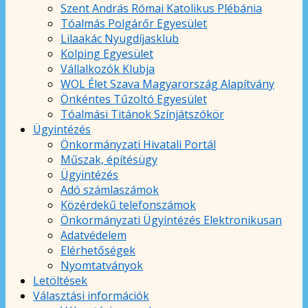
Szent András Római Katolikus Plébánia
Tóalmás Polgárőr Egyesület
Lilaakác Nyugdíjasklub
Kolping Egyesület
Vállalkozók Klubja
WOL Élet Szava Magyarország Alapítvány
Önkéntes Tűzoltó Egyesület
Tóalmási Titánok Színjátszókör
Ügyintézés
Önkormányzati Hivatali Portál
Műszak, építésügy
Ügyintézés
Adó számlaszámok
Közérdekű telefonszámok
Önkormányzati Ügyintézés Elektronikusan
Adatvédelem
Elérhetőségek
Nyomtatványok
Letöltések
Választási információk