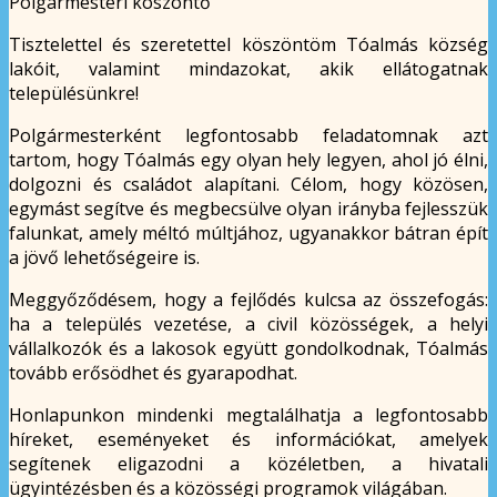
Polgármesteri köszöntő
Tisztelettel és szeretettel köszöntöm Tóalmás község
lakóit, valamint mindazokat, akik ellátogatnak
településünkre!
Polgármesterként legfontosabb feladatomnak azt
tartom, hogy Tóalmás egy olyan hely legyen, ahol jó élni,
dolgozni és családot alapítani. Célom, hogy közösen,
egymást segítve és megbecsülve olyan irányba fejlesszük
falunkat, amely méltó múltjához, ugyanakkor bátran épít
a jövő lehetőségeire is.
Meggyőződésem, hogy a fejlődés kulcsa az összefogás:
ha a település vezetése, a civil közösségek, a helyi
vállalkozók és a lakosok együtt gondolkodnak, Tóalmás
tovább erősödhet és gyarapodhat.
Honlapunkon mindenki megtalálhatja a legfontosabb
híreket, eseményeket és információkat, amelyek
segítenek eligazodni a közéletben, a hivatali
ügyintézésben és a közösségi programok világában.