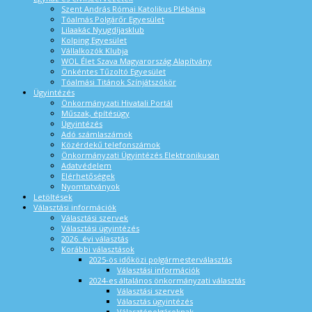
Szent András Római Katolikus Plébánia
Tóalmás Polgárőr Egyesület
Lilaakác Nyugdíjasklub
Kolping Egyesület
Vállalkozók Klubja
WOL Élet Szava Magyarország Alapítvány
Önkéntes Tűzoltó Egyesület
Tóalmási Titánok Színjátszókör
Ügyintézés
Önkormányzati Hivatali Portál
Műszak, építésügy
Ügyintézés
Adó számlaszámok
Közérdekű telefonszámok
Önkormányzati Ügyintézés Elektronikusan
Adatvédelem
Elérhetőségek
Nyomtatványok
Letöltések
Választási információk
Választási szervek
Választási ügyintézés
2026. évi választás
Korábbi választások
2025-ös időközi polgármesterválasztás
Választási információk
2024-es általános önkormányzati választás
Választási szervek
Választás ügyintézés
Választópolgároknak