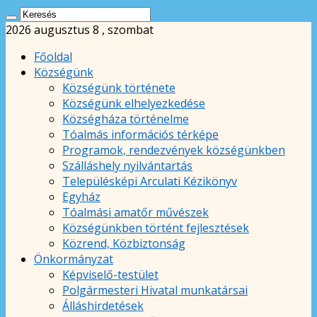
2026 augusztus 8 , szombat
Főoldal
Községünk
Községünk története
Községünk elhelyezkedése
Községháza történelme
Tóalmás információs térképe
Programok, rendezvények községünkben
Szálláshely nyilvántartás
Településképi Arculati Kézikönyv
Egyház
Tóalmási amatőr művészek
Községünkben történt fejlesztések
Közrend, Közbiztonság
Önkormányzat
Képviselő-testület
Polgármesteri Hivatal munkatársai
Álláshirdetések