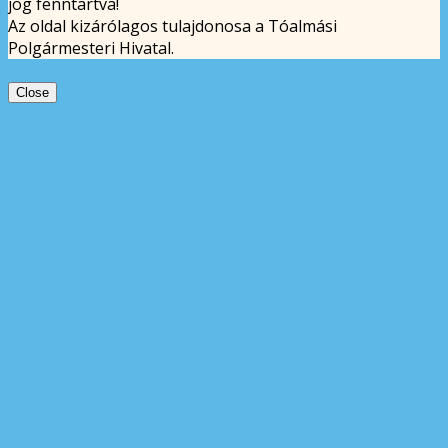
jog fenntartva!
Az oldal kizárólagos tulajdonosa a Tóalmási
Polgármesteri Hivatal.
Close