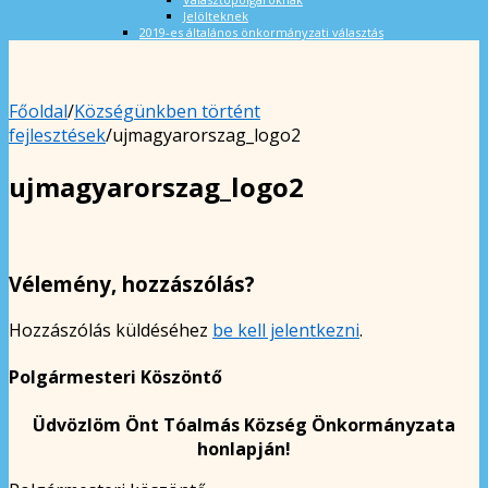
Jelölteknek
2019-es általános önkormányzati választás
Főoldal
/
Községünkben történt
fejlesztések
/
ujmagyarorszag_logo2
ujmagyarorszag_logo2
Vélemény, hozzászólás?
Hozzászólás küldéséhez
be kell jelentkezni
.
Polgármesteri Köszöntő
Üdvözlöm Önt Tóalmás Község Önkormányzata
honlapján!