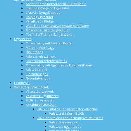
Szent András Római Katolikus Plébánia
Tóalmás Polgárőr Egyesület
Lilaakác Nyugdíjasklub
Kolping Egyesület
Vállalkozók Klubja
WOL Élet Szava Magyarország Alapítvány
Önkéntes Tűzoltó Egyesület
Tóalmási Titánok Színjátszókör
Ügyintézés
Önkormányzati Hivatali Portál
Műszak, építésügy
Ügyintézés
Adó számlaszámok
Közérdekű telefonszámok
Önkormányzati Ügyintézés Elektronikusan
Adatvédelem
Elérhetőségek
Nyomtatványok
Letöltések
Választási információk
Választási szervek
Választási ügyintézés
2026. évi választás
Korábbi választások
2025-ös időközi polgármesterválasztás
Választási információk
2024-es általános önkormányzati választás
Választási szervek
Választás ügyintézés
Választópolgároknak