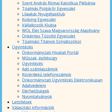
Szent András Római Katolikus Plébánia
Tóalmás Polgárőr Egyesület
Lilaakác Nyugdíjasklub
Kolping Egyesület
Vállalkozók Klubja
WOL Élet Szava Magyarország Alapítvány
Önkéntes Tűzoltó Egyesület
Tóalmási Titánok Színjátszókör
Ügyintézés
Önkormányzati Hivatali Portál
Műszak, építésügy
Ügyintézés
Adó számlaszámok
Közérdekű telefonszámok
Önkormányzati Ügyintézés Elektronikusan
Adatvédelem
Elérhetőségek
Nyomtatványok
Letöltések
Választási információk