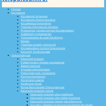
Főoldal
Községünk
Községünk története
Községünk elhelyezkedése
Községháza történelme
Tóalmás információs térképe
Programok, rendezvények községünkben
Szálláshely nyilvántartás
Településképi Arculati Kézikönyv
Egyház
Tóalmási amatőr művészek
Községünkben történt fejlesztések
Közrend, Közbiztonság
Önkormányzat
Képviselő-testület
Polgármesteri Hivatal munkatársai
Álláshirdetések
A hivatal elérhetőségei
Önkormányzati rendeletek
Környezetvédelem
Közérdekű adatok
Közbeszerzések
Roma Nemzetiségi Önkormányzat
Képviselő-testületi ülések
Képviselő-testületi ülés meghívók
Képviselő-testületi ülés előterjesztések
Képviselő-testületi ülések jegyzőkönyvei
Szociális, Oktatási és Környezetvédelmi Bizottság