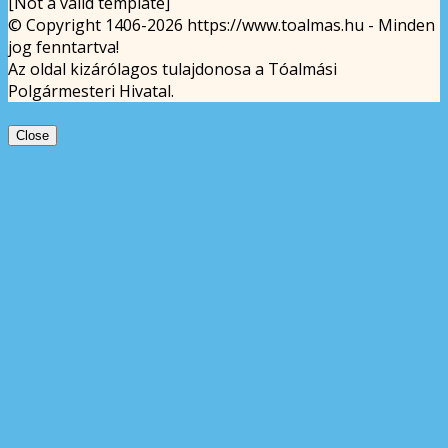
[Not a valid template]
© Copyright 1406-2026 https://www.toalmas.hu - Minden
jog fenntartva!
Az oldal kizárólagos tulajdonosa a Tóalmási
Polgármesteri Hivatal.
Close