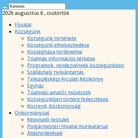
2026 augusztus 6 , csütörtök
Főoldal
Községünk
Községünk története
Községünk elhelyezkedése
Községháza történelme
Tóalmás információs térképe
Programok, rendezvények községünkben
Szálláshely nyilvántartás
Településképi Arculati Kézikönyv
Egyház
Tóalmási amatőr művészek
Községünkben történt fejlesztések
Közrend, Közbiztonság
Önkormányzat
Képviselő-testület
Polgármesteri Hivatal munkatársai
Álláshirdetések