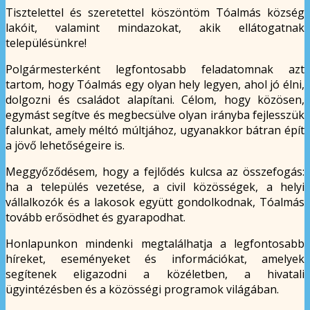
Tisztelettel és szeretettel köszöntöm Tóalmás község
lakóit, valamint mindazokat, akik ellátogatnak
településünkre!
Polgármesterként legfontosabb feladatomnak azt
tartom, hogy Tóalmás egy olyan hely legyen, ahol jó élni,
dolgozni és családot alapítani. Célom, hogy közösen,
egymást segítve és megbecsülve olyan irányba fejlesszük
falunkat, amely méltó múltjához, ugyanakkor bátran épít
a jövő lehetőségeire is.
Meggyőződésem, hogy a fejlődés kulcsa az összefogás:
ha a település vezetése, a civil közösségek, a helyi
vállalkozók és a lakosok együtt gondolkodnak, Tóalmás
tovább erősödhet és gyarapodhat.
Honlapunkon mindenki megtalálhatja a legfontosabb
híreket, eseményeket és információkat, amelyek
segítenek eligazodni a közéletben, a hivatali
ügyintézésben és a közösségi programok világában.