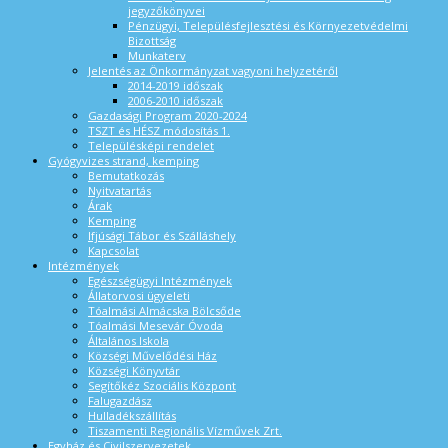
jegyzőkönyvei
Pénzügyi, Településfejlesztési és Környezetvédelmi
Bizottság
Munkaterv
Jelentés az Önkormányzat vagyoni helyzetéről
2014-2019 időszak
2006-2010 időszak
Gazdasági Program 2020-2024
TSZT és HÉSZ módosítás 1.
Településképi rendelet
Gyógyvizes strand, kemping
Bemutatkozás
Nyitvatartás
Árak
Kemping
Ifjúsági Tábor és Szálláshely
Kapcsolat
Intézmények
Egészségügyi Intézmények
Állatorvosi ügyeleti
Tóalmási Almácska Bölcsőde
Tóalmási Mesevár Óvoda
Általános Iskola
Községi Művelődési Ház
Községi Könyvtár
Segítőkéz Szociális Központ
Falugazdász
Hulladékszállítás
Tiszamenti Regionális Vízművek Zrt.
Egyház és Civilszervezetek