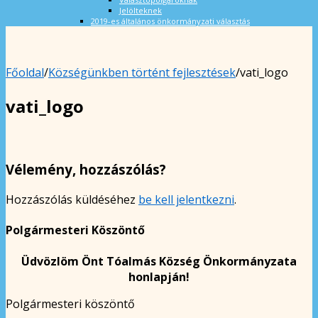
Jelölteknek
2019-es általános önkormányzati választás
Főoldal
/
Községünkben történt fejlesztések
/
vati_logo
vati_logo
Vélemény, hozzászólás?
Hozzászólás küldéséhez
be kell jelentkezni
.
Polgármesteri Köszöntő
Üdvözlöm Önt Tóalmás Község Önkormányzata
honlapján!
Polgármesteri köszöntő