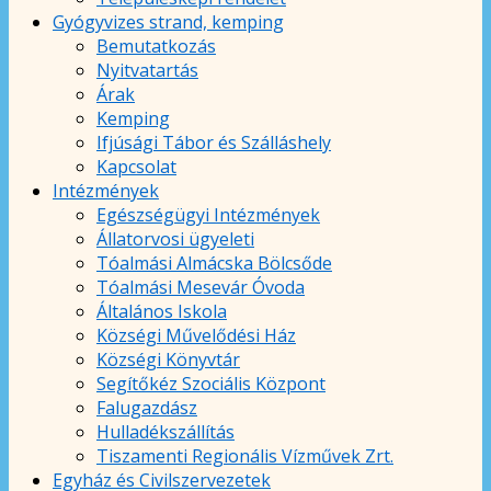
Gyógyvizes strand, kemping
Bemutatkozás
Nyitvatartás
Árak
Kemping
Ifjúsági Tábor és Szálláshely
Kapcsolat
Intézmények
Egészségügyi Intézmények
Állatorvosi ügyeleti
Tóalmási Almácska Bölcsőde
Tóalmási Mesevár Óvoda
Általános Iskola
Községi Művelődési Ház
Községi Könyvtár
Segítőkéz Szociális Központ
Falugazdász
Hulladékszállítás
Tiszamenti Regionális Vízművek Zrt.
Egyház és Civilszervezetek