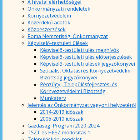
A hivatal elérhetőségei
Önkormányzati rendeletek
Környezetvédelem
Közérdekű adatok
Közbeszerzések
Roma Nemzetiségi Önkormányzat
Képviselő-testületi ülések
Képviselő-testületi ülés meghívók
Képviselő-testületi ülés előterjesztések
Képviselő-testületi ülések jegyzőkönyvei
Szociális, Oktatási és Környezetvédelmi
Bizottság jegyzőkönyvei
Pénzügyi, Településfejlesztési és
Környezetvédelmi Bizottság
Munkaterv
Jelentés az Önkormányzat vagyoni helyzetéről
2014-2019 időszak
2006-2010 időszak
Gazdasági Program 2020-2024
TSZT és HÉSZ módosítás 1.
Településképi rendelet