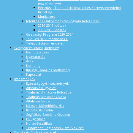
jegyzőkönyvei
Pénzügyi, Településfejlesztési és Környezetvédelmi
Bizottság
Munkaterv
Jelentés az Önkormányzat vagyoni helyzetéről
2014-2019 időszak
2006-2010 időszak
Gazdasági Program 2020-2024
TSZT és HÉSZ módosítás 1.
Településképi rendelet
Gyógyvizes strand, kemping
Bemutatkozás
Nyitvatartás
Árak
Kemping
Ifjúsági Tábor és Szálláshely
Kapcsolat
Intézmények
Egészségügyi Intézmények
Állatorvosi ügyeleti
Tóalmási Almácska Bölcsőde
Tóalmási Mesevár Óvoda
Általános Iskola
Községi Művelődési Ház
Községi Könyvtár
Segítőkéz Szociális Központ
Falugazdász
Hulladékszállítás
Tiszamenti Regionális Vízművek Zrt.
Egyház és Civilszervezetek