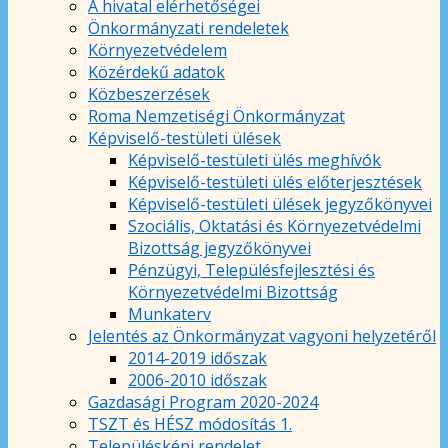
A hivatal elérhetőségei
Önkormányzati rendeletek
Környezetvédelem
Közérdekű adatok
Közbeszerzések
Roma Nemzetiségi Önkormányzat
Képviselő-testületi ülések
Képviselő-testületi ülés meghívók
Képviselő-testületi ülés előterjesztések
Képviselő-testületi ülések jegyzőkönyvei
Szociális, Oktatási és Környezetvédelmi
Bizottság jegyzőkönyvei
Pénzügyi, Településfejlesztési és
Környezetvédelmi Bizottság
Munkaterv
Jelentés az Önkormányzat vagyoni helyzetéről
2014-2019 időszak
2006-2010 időszak
Gazdasági Program 2020-2024
TSZT és HÉSZ módosítás 1.
Településképi rendelet