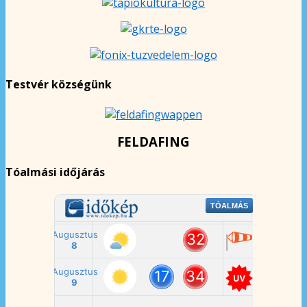
Testvér községünk
FELDAFING
Tóalmási időjárás