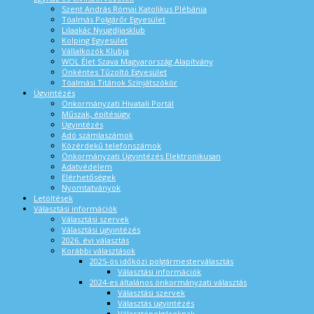
Szent András Római Katolikus Plébánia
Tóalmás Polgárőr Egyesület
Lilaakác Nyugdíjasklub
Kolping Egyesület
Vállalkozók Klubja
WOL Élet Szava Magyarország Alapítvány
Önkéntes Tűzoltó Egyesület
Tóalmási Titánok Színjátszókör
Ügyintézés
Önkormányzati Hivatali Portál
Műszak, építésügy
Ügyintézés
Adó számlaszámok
Közérdekű telefonszámok
Önkormányzati Ügyintézés Elektronikusan
Adatvédelem
Elérhetőségek
Nyomtatványok
Letöltések
Választási információk
Választási szervek
Választási ügyintézés
2026. évi választás
Korábbi választások
2025-ös időközi polgármesterválasztás
Választási információk
2024-es általános önkormányzati választás
Választási szervek
Választás ügyintézés
Választópolgároknak