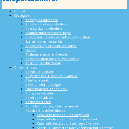
Főoldal
Községünk
Községünk története
Községünk elhelyezkedése
Községháza történelme
Tóalmás információs térképe
Programok, rendezvények községünkben
Szálláshely nyilvántartás
Településképi Arculati Kézikönyv
Egyház
Tóalmási amatőr művészek
Községünkben történt fejlesztések
Közrend, Közbiztonság
Önkormányzat
Képviselő-testület
Polgármesteri Hivatal munkatársai
Álláshirdetések
A hivatal elérhetőségei
Önkormányzati rendeletek
Környezetvédelem
Közérdekű adatok
Közbeszerzések
Roma Nemzetiségi Önkormányzat
Képviselő-testületi ülések
Képviselő-testületi ülés meghívók
Képviselő-testületi ülés előterjesztések
Képviselő-testületi ülések jegyzőkönyvei
Szociális, Oktatási és Környezetvédelmi Bizottság