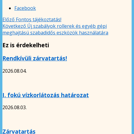
Facebook
Előző
Fontos tájékoztatás!
Következő
Új szabályok rollerek és egyéb gépi
meghajtású szabadidős eszközök használatára
Ez is érdekelheti
Rendkívüli zárvatartás!
2026.08.04.
I. fokú vízkorlátozás határozat
2026.08.03.
Zárvatartás