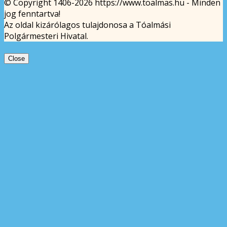
© Copyright 1406-2026 https://www.toalmas.hu - Minden
jog fenntartva!
Az oldal kizárólagos tulajdonosa a Tóalmási
Polgármesteri Hivatal.
Close