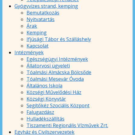
Gyógyvizes strand, kemping
Bemutatkozás
Nyitvatartás
Árak
Kemping
Ifjúsági Tábor és Szálláshely
Kapcsolat
Intézmények
Egészségügyi Intézmények
Állatorvosi ügyeleti
Tóalmási Almácska Bölcsőde
Tóalmási Mesevár Óvoda
Általános Iskola
Községi Művelődési Ház
Községi Könyvtár
Segítőkéz Szociális Központ
Falugazdász
Hulladékszállítás
Tiszamenti Regionális Vízművek Zrt.
Egyház és Civilszervezetek