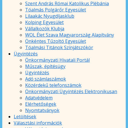
Szent András Római Katolikus Plébánia
Tóalmás Polgárőr Egyesület
Lilaakác Nyugdíjasklub
Kolping Egyesület
Vállalkozók Klubja
WOL Élet Szava Magyarország Alapítvány
Önkéntes Tűzoltó Egyesület
Tóalmási Titánok Színjátszókör
Ügyintézés
Önkormányzati Hivatali Portál
Műszak, építésügy
Ügyintézés
Adó számlaszámok
Közérdekű telefonszámok
Önkormányzati Ügyintézés Elektronikusan
Adatvédelem
Elérhetőségek
Nyomtatványok
Letöltések
Választási információk