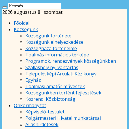
2026 augusztus 8 , szombat
Főoldal
Községünk
Községünk története
Községünk elhelyezkedése
Községháza történelme
Tóalmás információs térképe
Programok, rendezvények községünkben
Szálláshely nyilvántartás
Településképi Arculati Kézikönyv
Egyház
Tóalmási amatőr művészek
Községünkben történt fejlesztések
Közrend, Közbiztonság
Önkormányzat
Képviselő-testület
Polgármesteri Hivatal munkatársai
Álláshirdetések