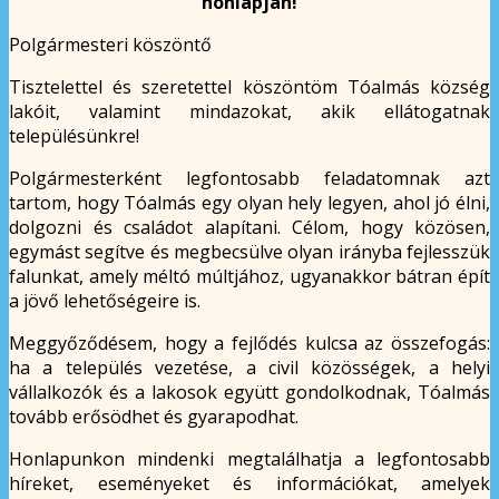
honlapján!
Polgármesteri köszöntő
Tisztelettel és szeretettel köszöntöm Tóalmás község
lakóit, valamint mindazokat, akik ellátogatnak
településünkre!
Polgármesterként legfontosabb feladatomnak azt
tartom, hogy Tóalmás egy olyan hely legyen, ahol jó élni,
dolgozni és családot alapítani. Célom, hogy közösen,
egymást segítve és megbecsülve olyan irányba fejlesszük
falunkat, amely méltó múltjához, ugyanakkor bátran épít
a jövő lehetőségeire is.
Meggyőződésem, hogy a fejlődés kulcsa az összefogás:
ha a település vezetése, a civil közösségek, a helyi
vállalkozók és a lakosok együtt gondolkodnak, Tóalmás
tovább erősödhet és gyarapodhat.
Honlapunkon mindenki megtalálhatja a legfontosabb
híreket, eseményeket és információkat, amelyek