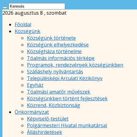
2026 augusztus 8 , szombat
Főoldal
Községünk
Községünk története
Községünk elhelyezkedése
Községháza történelme
Tóalmás információs térképe
Programok, rendezvények községünkben
Szálláshely nyilvántartás
Településképi Arculati Kézikönyv
Egyház
Tóalmási amatőr művészek
Községünkben történt fejlesztések
Közrend, Közbiztonság
Önkormányzat
Képviselő-testület
Polgármesteri Hivatal munkatársai
Álláshirdetések