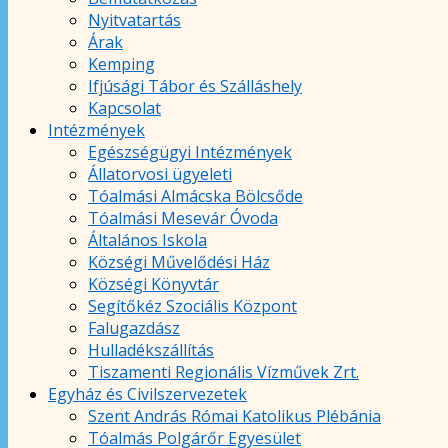
Nyitvatartás
Árak
Kemping
Ifjúsági Tábor és Szálláshely
Kapcsolat
Intézmények
Egészségügyi Intézmények
Állatorvosi ügyeleti
Tóalmási Almácska Bölcsőde
Tóalmási Mesevár Óvoda
Általános Iskola
Községi Művelődési Ház
Községi Könyvtár
Segítőkéz Szociális Központ
Falugazdász
Hulladékszállítás
Tiszamenti Regionális Vízművek Zrt.
Egyház és Civilszervezetek
Szent András Római Katolikus Plébánia
Tóalmás Polgárőr Egyesület