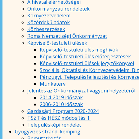
A hivatal elérhetőségei
Önkormányzati rendeletek
Környezetvédelem
Közérdekű adatok
Közbeszerzések
Roma Nemzetiségi Önkormányzat
Képviselő-testületi ülések
Képviselő-testületi ülés meghívók
Képviselő-testületi ülés előterjesztések
Képviselő-testületi ülések jegyzőkönyvei
Szociális, Oktatási és Környezetvédelmi Bi
Pénzügyi, Településfejlesztési és Környez
Munkaterv
Jelentés az Önkormányzat vagyoni helyzetéről
2014-2019 időszak
2006-2010 időszak
Gazdasági Program 2020-2024
TSZT és HÉSZ módosítás 1.
Településképi rendelet
Gyógyvizes strand, kemping
Bemutatkozás