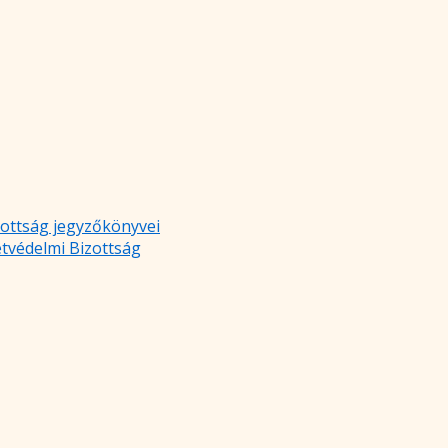
zottság jegyzőkönyvei
etvédelmi Bizottság