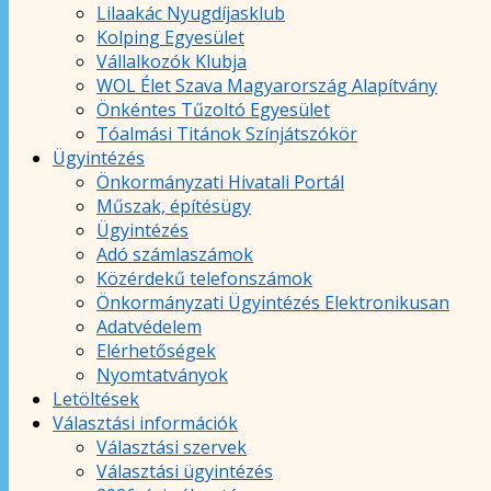
Lilaakác Nyugdíjasklub
Kolping Egyesület
Vállalkozók Klubja
WOL Élet Szava Magyarország Alapítvány
Önkéntes Tűzoltó Egyesület
Tóalmási Titánok Színjátszókör
Ügyintézés
Önkormányzati Hivatali Portál
Műszak, építésügy
Ügyintézés
Adó számlaszámok
Közérdekű telefonszámok
Önkormányzati Ügyintézés Elektronikusan
Adatvédelem
Elérhetőségek
Nyomtatványok
Letöltések
Választási információk
Választási szervek
Választási ügyintézés