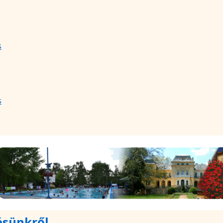
s
s
ésünkről