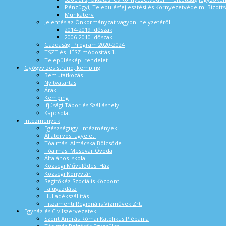
Pénzügyi, Településfejlesztési és Környezetvédelmi Bizotts
Munkaterv
Jelentés az Önkormányzat vagyoni helyzetéről
2014-2019 időszak
2006-2010 időszak
Gazdasági Program 2020-2024
TSZT és HÉSZ módosítás 1.
Településképi rendelet
Gyógyvizes strand, kemping
Bemutatkozás
Nyitvatartás
Árak
Kemping
Ifjúsági Tábor és Szálláshely
Kapcsolat
Intézmények
Egészségügyi Intézmények
Állatorvosi ügyeleti
Tóalmási Almácska Bölcsőde
Tóalmási Mesevár Óvoda
Általános Iskola
Községi Művelődési Ház
Községi Könyvtár
Segítőkéz Szociális Központ
Falugazdász
Hulladékszállítás
Tiszamenti Regionális Vízművek Zrt.
Egyház és Civilszervezetek
Szent András Római Katolikus Plébánia