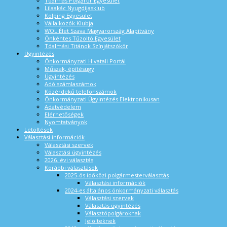
Tóalmás Polgárőr Egyesület
Lilaakác Nyugdíjasklub
Kolping Egyesület
Vállalkozók Klubja
WOL Élet Szava Magyarország Alapítvány
Önkéntes Tűzoltó Egyesület
Tóalmási Titánok Színjátszókör
Ügyintézés
Önkormányzati Hivatali Portál
Műszak, építésügy
Ügyintézés
Adó számlaszámok
Közérdekű telefonszámok
Önkormányzati Ügyintézés Elektronikusan
Adatvédelem
Elérhetőségek
Nyomtatványok
Letöltések
Választási információk
Választási szervek
Választási ügyintézés
2026. évi választás
Korábbi választások
2025-ös időközi polgármesterválasztás
Választási információk
2024-es általános önkormányzati választás
Választási szervek
Választás ügyintézés
Választópolgároknak
Jelölteknek