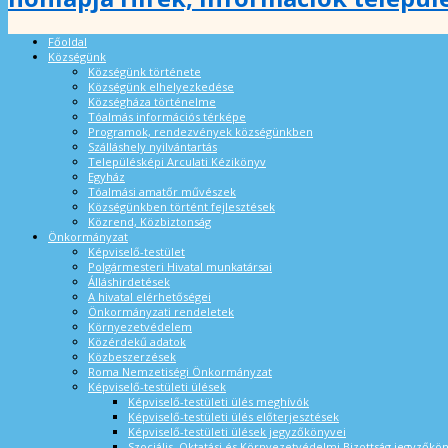
Főoldal
Községünk
Községünk története
Községünk elhelyezkedése
Községháza történelme
Tóalmás információs térképe
Programok, rendezvények községünkben
Szálláshely nyilvántartás
Településképi Arculati Kézikönyv
Egyház
Tóalmási amatőr művészek
Községünkben történt fejlesztések
Közrend, Közbiztonság
Önkormányzat
Képviselő-testület
Polgármesteri Hivatal munkatársai
Álláshirdetések
A hivatal elérhetőségei
Önkormányzati rendeletek
Környezetvédelem
Közérdekű adatok
Közbeszerzések
Roma Nemzetiségi Önkormányzat
Képviselő-testületi ülések
Képviselő-testületi ülés meghívók
Képviselő-testületi ülés előterjesztések
Képviselő-testületi ülések jegyzőkönyvei
Szociális, Oktatási és Környezetvédelmi Bizottság jegyzőkö