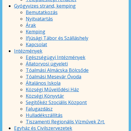
Gyógyvizes strand, kemping
Bemutatkozás
Nyitvatartás
Árak
Kemping
Ifjúsági Tábor és Szálláshely
Kapcsolat
Intézmények
Egészségügyi Intézmények
Állatorvosi ügyeleti
Tóalmási Almácska Bölcsőde
Tóalmási Mesevár Óvoda
Általános Iskola
Községi Művelődési Ház
Községi Könyvtár
Segítőkéz Szociális Központ
Falugazdász
Hulladékszállítás
Tiszamenti Regionális Vízművek Zrt.
Egyház és Civilszervezetek