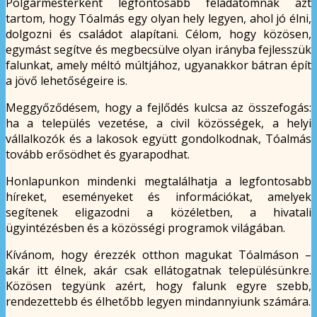
Polgármesterként legfontosabb feladatomnak azt
tartom, hogy Tóalmás egy olyan hely legyen, ahol jó élni,
dolgozni és családot alapítani. Célom, hogy közösen,
egymást segítve és megbecsülve olyan irányba fejlesszük
falunkat, amely méltó múltjához, ugyanakkor bátran épít
a jövő lehetőségeire is.
Meggyőződésem, hogy a fejlődés kulcsa az összefogás:
ha a település vezetése, a civil közösségek, a helyi
vállalkozók és a lakosok együtt gondolkodnak, Tóalmás
tovább erősödhet és gyarapodhat.
Honlapunkon mindenki megtalálhatja a legfontosabb
híreket, eseményeket és információkat, amelyek
segítenek eligazodni a közéletben, a hivatali
ügyintézésben és a közösségi programok világában.
Kívánom, hogy érezzék otthon magukat Tóalmáson –
akár itt élnek, akár csak ellátogatnak településünkre.
Közösen tegyünk azért, hogy falunk egyre szebb,
rendezettebb és élhetőbb legyen mindannyiunk számára.