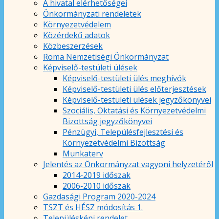
A hivatal elérhetőségei
Önkormányzati rendeletek
Környezetvédelem
Közérdekű adatok
Közbeszerzések
Roma Nemzetiségi Önkormányzat
Képviselő-testületi ülések
Képviselő-testületi ülés meghívók
Képviselő-testületi ülés előterjesztések
Képviselő-testületi ülések jegyzőkönyvei
Szociális, Oktatási és Környezetvédelmi
Bizottság jegyzőkönyvei
Pénzügyi, Településfejlesztési és
Környezetvédelmi Bizottság
Munkaterv
Jelentés az Önkormányzat vagyoni helyzetéről
2014-2019 időszak
2006-2010 időszak
Gazdasági Program 2020-2024
TSZT és HÉSZ módosítás 1.
Településképi rendelet