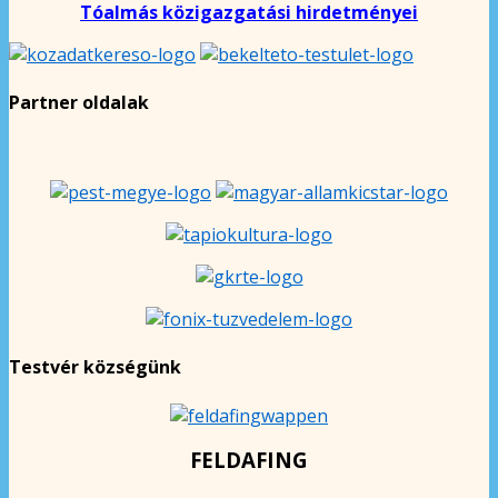
Tóalmás közigazgatási hirdetményei
Partner oldalak
Testvér községünk
FELDAFING