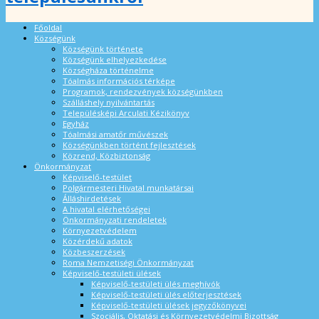
Főoldal
Községünk
Községünk története
Községünk elhelyezkedése
Községháza történelme
Tóalmás információs térképe
Programok, rendezvények községünkben
Szálláshely nyilvántartás
Településképi Arculati Kézikönyv
Egyház
Tóalmási amatőr művészek
Községünkben történt fejlesztések
Közrend, Közbiztonság
Önkormányzat
Képviselő-testület
Polgármesteri Hivatal munkatársai
Álláshirdetések
A hivatal elérhetőségei
Önkormányzati rendeletek
Környezetvédelem
Közérdekű adatok
Közbeszerzések
Roma Nemzetiségi Önkormányzat
Képviselő-testületi ülések
Képviselő-testületi ülés meghívók
Képviselő-testületi ülés előterjesztések
Képviselő-testületi ülések jegyzőkönyvei
Szociális, Oktatási és Környezetvédelmi Bizottság