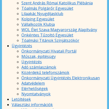
Szent András Római Katolikus Plébánia
Tóalmás Polgárőr Egyesület
Lilaakác Nyugdíjasklub
Kolping Egyesület
Vállalkozók Klubja
WOL Élet Szava Magyarország Alapítvány
Önkéntes Tűzoltó Egyesület
Tóalmási Titánok Színjátszókör
Ügyintézés
Önkormányzati Hivatali Portál
Műszak, építésügy
Ügyintézés
Adó számlaszámok
Közérdekű telefonszámok
Önkormányzati Ügyintézés Elektronikusan
Adatvédelem
Elérhetőségek
Nyomtatványok
Letöltések
Választási információk