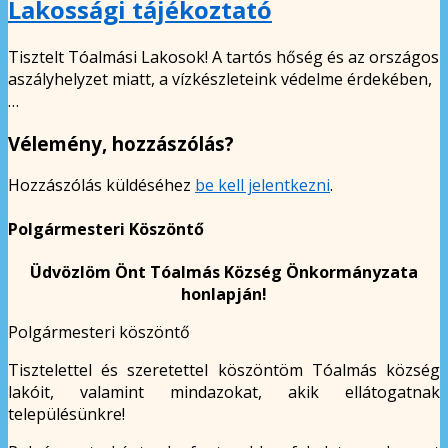
Lakossági tájékoztató
Tisztelt Tóalmási Lakosok! A tartós hőség és az országos
aszályhelyzet miatt, a vízkészleteink védelme érdekében,
…
Vélemény, hozzászólás?
Hozzászólás küldéséhez
be kell jelentkezni
.
Polgármesteri Köszöntő
Üdvözlöm Önt Tóalmás Község Önkormányzata
honlapján!
Polgármesteri köszöntő
Tisztelettel és szeretettel köszöntöm Tóalmás község
lakóit, valamint mindazokat, akik ellátogatnak
településünkre!