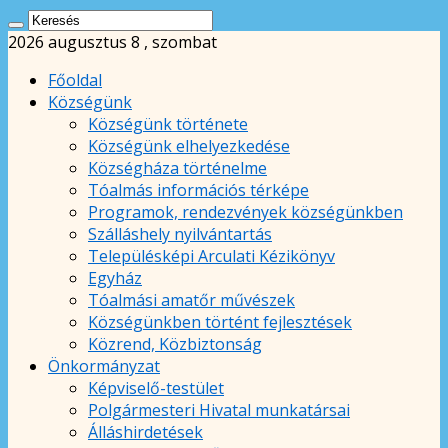
2026 augusztus 8 , szombat
Főoldal
Községünk
Községünk története
Községünk elhelyezkedése
Községháza történelme
Tóalmás információs térképe
Programok, rendezvények községünkben
Szálláshely nyilvántartás
Településképi Arculati Kézikönyv
Egyház
Tóalmási amatőr művészek
Községünkben történt fejlesztések
Közrend, Közbiztonság
Önkormányzat
Képviselő-testület
Polgármesteri Hivatal munkatársai
Álláshirdetések