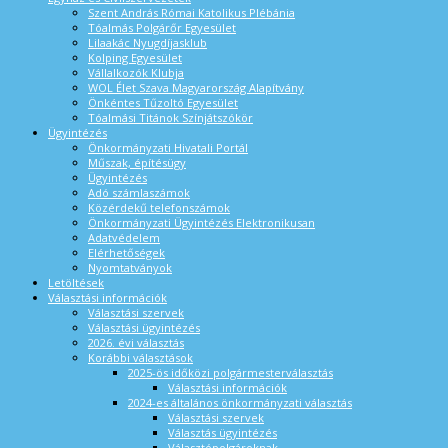
Szent András Római Katolikus Plébánia
Tóalmás Polgárőr Egyesület
Lilaakác Nyugdíjasklub
Kolping Egyesület
Vállalkozók Klubja
WOL Élet Szava Magyarország Alapítvány
Önkéntes Tűzoltó Egyesület
Tóalmási Titánok Színjátszókör
Ügyintézés
Önkormányzati Hivatali Portál
Műszak, építésügy
Ügyintézés
Adó számlaszámok
Közérdekű telefonszámok
Önkormányzati Ügyintézés Elektronikusan
Adatvédelem
Elérhetőségek
Nyomtatványok
Letöltések
Választási információk
Választási szervek
Választási ügyintézés
2026. évi választás
Korábbi választások
2025-ös időközi polgármesterválasztás
Választási információk
2024-es általános önkormányzati választás
Választási szervek
Választás ügyintézés
Választópolgároknak