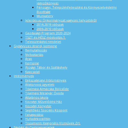
jegyzőkönyvei
Pénzügyi, Településfejlesztési és Környezetvédelmi
Bizottság
Munkaterv
Jelentés az Önkormányzat vagyoni helyzetéről
2014-2019 időszak
2006-2010 időszak
Gazdasági Program 2020-2024
TSZT és HÉSZ módosítás 1.
Településképi rendelet
Gyógyvizes strand, kemping
Bemutatkozás
Nyitvatartás
Árak
Kemping
Ifjúsági Tábor és Szálláshely
Kapcsolat
Intézmények
Egészségügyi Intézmények
Állatorvosi ügyeleti
Tóalmási Almácska Bölcsőde
Tóalmási Mesevár Óvoda
Általános Iskola
Községi Művelődési Ház
Községi Könyvtár
Segítőkéz Szociális Központ
Falugazdász
Hulladékszállítás
Tiszamenti Regionális Vízművek Zrt.
Egyház és Civilszervezetek