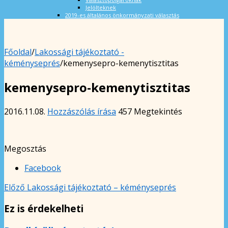
Jelölteknek
2019-es általános önkormányzati választás
Főoldal
/
Lakossági tájékoztató -
kéményseprés
/
kemenysepro-kemenytisztitas
kemenysepro-kemenytisztitas
2016.11.08.
Hozzászólás írása
457 Megtekintés
Megosztás
Facebook
Előző
Lakossági tájékoztató – kéményseprés
Ez is érdekelheti