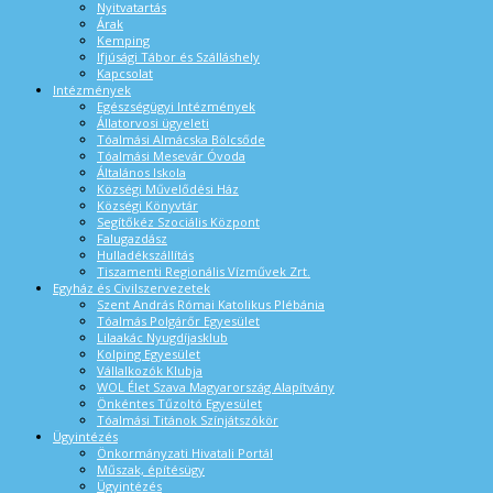
Nyitvatartás
Árak
Kemping
Ifjúsági Tábor és Szálláshely
Kapcsolat
Intézmények
Egészségügyi Intézmények
Állatorvosi ügyeleti
Tóalmási Almácska Bölcsőde
Tóalmási Mesevár Óvoda
Általános Iskola
Községi Művelődési Ház
Községi Könyvtár
Segítőkéz Szociális Központ
Falugazdász
Hulladékszállítás
Tiszamenti Regionális Vízművek Zrt.
Egyház és Civilszervezetek
Szent András Római Katolikus Plébánia
Tóalmás Polgárőr Egyesület
Lilaakác Nyugdíjasklub
Kolping Egyesület
Vállalkozók Klubja
WOL Élet Szava Magyarország Alapítvány
Önkéntes Tűzoltó Egyesület
Tóalmási Titánok Színjátszókör
Ügyintézés
Önkormányzati Hivatali Portál
Műszak, építésügy
Ügyintézés