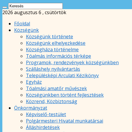
2026 augusztus 6 , csütörtök
Főoldal
Községünk
Községünk története
Községünk elhelyezkedése
Községháza történelme
Tóalmás információs térképe
Programok, rendezvények községünkben
Szálláshely nyilvántartás
Településképi Arculati Kézikönyv
Egyház
Tóalmási amatőr művészek
Községünkben történt fejlesztések
Közrend, Közbiztonság
Önkormányzat
Képviselő-testület
Polgármesteri Hivatal munkatársai
Álláshirdetések