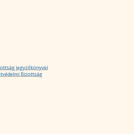
zottság jegyzőkönyvei
etvédelmi Bizottság