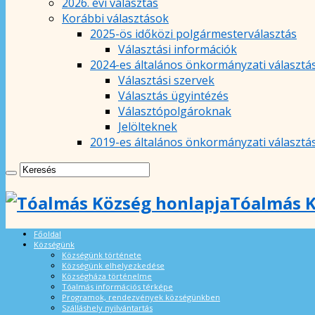
2026. évi választás
Korábbi választások
2025-ös időközi polgármesterválasztás
Választási információk
2024-es általános önkormányzati választá
Választási szervek
Választás ügyintézés
Választópolgároknak
Jelölteknek
2019-es általános önkormányzati választá
Tóalmás K
Főoldal
Községünk
Községünk története
Községünk elhelyezkedése
Községháza történelme
Tóalmás információs térképe
Programok, rendezvények községünkben
Szálláshely nyilvántartás