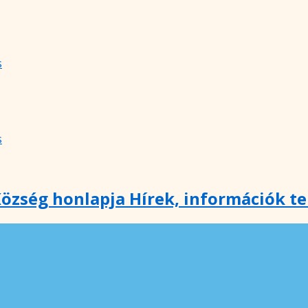
s
s
özség honlapja Hírek, információk t