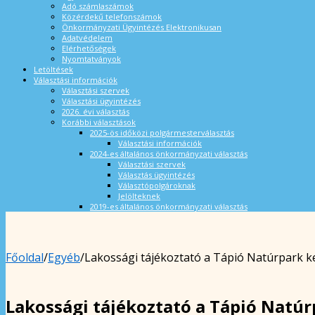
Adó számlaszámok
Közérdekű telefonszámok
Önkormányzati Ügyintézés Elektronikusan
Adatvédelem
Elérhetőségek
Nyomtatványok
Letöltések
Választási információk
Választási szervek
Választási ügyintézés
2026. évi választás
Korábbi választások
2025-ös időközi polgármesterválasztás
Választási információk
2024-es általános önkormányzati választás
Választási szervek
Választás ügyintézés
Választópolgároknak
Jelölteknek
2019-es általános önkormányzati választás
Főoldal
/
Egyéb
/
Lakossági tájékoztató a Tápió Natúrpark 
Lakossági tájékoztató a Tápió Natú