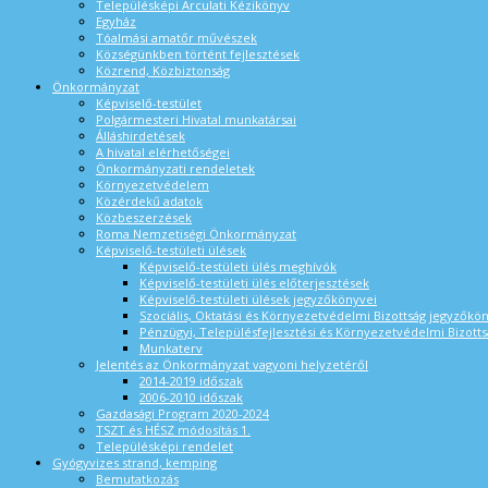
Településképi Arculati Kézikönyv
Egyház
Tóalmási amatőr művészek
Községünkben történt fejlesztések
Közrend, Közbiztonság
Önkormányzat
Képviselő-testület
Polgármesteri Hivatal munkatársai
Álláshirdetések
A hivatal elérhetőségei
Önkormányzati rendeletek
Környezetvédelem
Közérdekű adatok
Közbeszerzések
Roma Nemzetiségi Önkormányzat
Képviselő-testületi ülések
Képviselő-testületi ülés meghívók
Képviselő-testületi ülés előterjesztések
Képviselő-testületi ülések jegyzőkönyvei
Szociális, Oktatási és Környezetvédelmi Bizottság jegyzőkö
Pénzügyi, Településfejlesztési és Környezetvédelmi Bizotts
Munkaterv
Jelentés az Önkormányzat vagyoni helyzetéről
2014-2019 időszak
2006-2010 időszak
Gazdasági Program 2020-2024
TSZT és HÉSZ módosítás 1.
Településképi rendelet
Gyógyvizes strand, kemping
Bemutatkozás