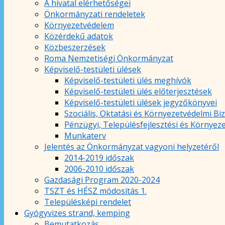
A hivatal elérhetőségei
Önkormányzati rendeletek
Környezetvédelem
Közérdekű adatok
Közbeszerzések
Roma Nemzetiségi Önkormányzat
Képviselő-testületi ülések
Képviselő-testületi ülés meghívók
Képviselő-testületi ülés előterjesztések
Képviselő-testületi ülések jegyzőkönyvei
Szociális, Oktatási és Környezetvédelmi Bi
Pénzügyi, Településfejlesztési és Környez
Munkaterv
Jelentés az Önkormányzat vagyoni helyzetéről
2014-2019 időszak
2006-2010 időszak
Gazdasági Program 2020-2024
TSZT és HÉSZ módosítás 1.
Településképi rendelet
Gyógyvizes strand, kemping
Bemutatkozás