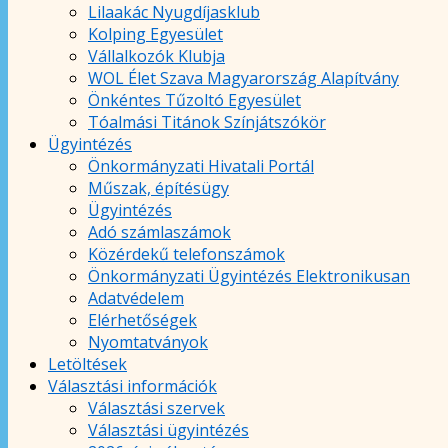
Lilaakác Nyugdíjasklub
Kolping Egyesület
Vállalkozók Klubja
WOL Élet Szava Magyarország Alapítvány
Önkéntes Tűzoltó Egyesület
Tóalmási Titánok Színjátszókör
Ügyintézés
Önkormányzati Hivatali Portál
Műszak, építésügy
Ügyintézés
Adó számlaszámok
Közérdekű telefonszámok
Önkormányzati Ügyintézés Elektronikusan
Adatvédelem
Elérhetőségek
Nyomtatványok
Letöltések
Választási információk
Választási szervek
Választási ügyintézés