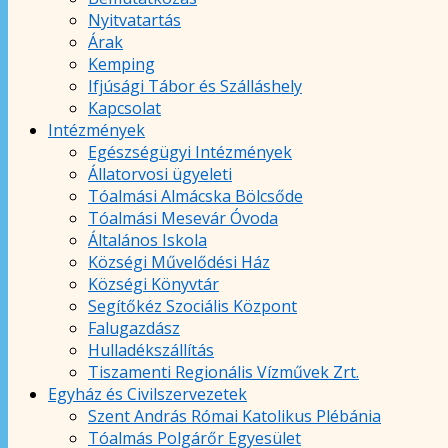
Nyitvatartás
Árak
Kemping
Ifjúsági Tábor és Szálláshely
Kapcsolat
Intézmények
Egészségügyi Intézmények
Állatorvosi ügyeleti
Tóalmási Almácska Bölcsőde
Tóalmási Mesevár Óvoda
Általános Iskola
Községi Művelődési Ház
Községi Könyvtár
Segítőkéz Szociális Központ
Falugazdász
Hulladékszállítás
Tiszamenti Regionális Vízművek Zrt.
Egyház és Civilszervezetek
Szent András Római Katolikus Plébánia
Tóalmás Polgárőr Egyesület