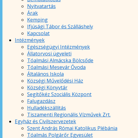
Nyitvatartás
Árak
Kemping
Ifjúsági Tábor és Szálláshely
Kapcsolat
Intézmények
Egészségügyi Intézmények
Állatorvosi ügyeleti
Tóalmási Almácska Bölcsőde
Tóalmási Mesevár Óvoda
Általános Iskola
Községi Művelődési Ház
Községi Könyvtár
Segítőkéz Szociális Központ
Falugazdász
Hulladékszállítás
Tiszamenti Regionális Vízművek Zrt.
Egyház és Civilszervezetek
Szent András Római Katolikus Plébánia
Tóalmás Polgárőr Egyesület