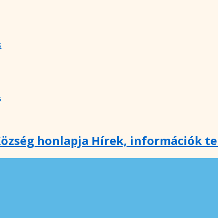
s
s
özség honlapja Hírek, információk t