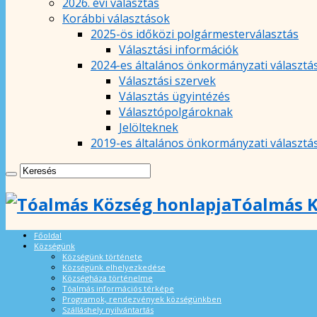
2026. évi választás
Korábbi választások
2025-ös időközi polgármesterválasztás
Választási információk
2024-es általános önkormányzati választá
Választási szervek
Választás ügyintézés
Választópolgároknak
Jelölteknek
2019-es általános önkormányzati választá
Tóalmás K
Főoldal
Községünk
Községünk története
Községünk elhelyezkedése
Községháza történelme
Tóalmás információs térképe
Programok, rendezvények községünkben
Szálláshely nyilvántartás