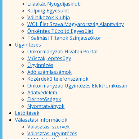
Lilaakác Nyugdíjasklub
Kolping Egyesület
Vállalkozók Klubja
WOL Élet Szava Magyarország Alapítvány
Önkéntes Tűzoltó Egyesület
Tóalmási Titánok Színjátszókör
Ügyintézés
Önkormányzati Hivatali Portál
Műszak, építésügy
Ügyintézés
Adó számlaszámok
Közérdekű telefonszámok
Önkormányzati Ügyintézés Elektronikusan
Adatvédelem
Elérhetőségek
Nyomtatványok
Letöltések
Választási információk
Választási szervek
Választási ügyintézés