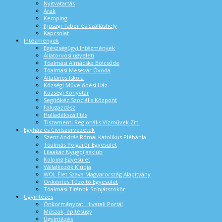
Nyitvatartás
Árak
Kemping
Ifjúsági Tábor és Szálláshely
Kapcsolat
Intézmények
Egészségügyi Intézmények
Állatorvosi ügyeleti
Tóalmási Almácska Bölcsőde
Tóalmási Mesevár Óvoda
Általános Iskola
Községi Művelődési Ház
Községi Könyvtár
Segítőkéz Szociális Központ
Falugazdász
Hulladékszállítás
Tiszamenti Regionális Vízművek Zrt.
Egyház és Civilszervezetek
Szent András Római Katolikus Plébánia
Tóalmás Polgárőr Egyesület
Lilaakác Nyugdíjasklub
Kolping Egyesület
Vállalkozók Klubja
WOL Élet Szava Magyarország Alapítvány
Önkéntes Tűzoltó Egyesület
Tóalmási Titánok Színjátszókör
Ügyintézés
Önkormányzati Hivatali Portál
Műszak, építésügy
Ügyintézés