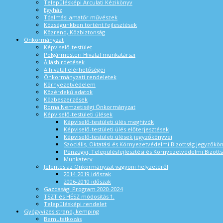
Településképi Arculati Kézikönyv
Egyház
Tóalmási amatőr művészek
Községünkben történt fejlesztések
Közrend, Közbiztonság
Önkormányzat
Képviselő-testület
Polgármesteri Hivatal munkatársai
Álláshirdetések
A hivatal elérhetőségei
Önkormányzati rendeletek
Környezetvédelem
Közérdekű adatok
Közbeszerzések
Roma Nemzetiségi Önkormányzat
Képviselő-testületi ülések
Képviselő-testületi ülés meghívók
Képviselő-testületi ülés előterjesztések
Képviselő-testületi ülések jegyzőkönyvei
Szociális, Oktatási és Környezetvédelmi Bizottság jegyzőkö
Pénzügyi, Településfejlesztési és Környezetvédelmi Bizotts
Munkaterv
Jelentés az Önkormányzat vagyoni helyzetéről
2014-2019 időszak
2006-2010 időszak
Gazdasági Program 2020-2024
TSZT és HÉSZ módosítás 1.
Településképi rendelet
Gyógyvizes strand, kemping
Bemutatkozás