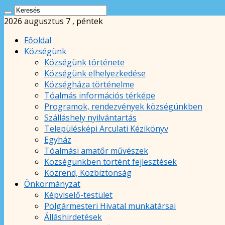
2026 augusztus 7 , péntek
Főoldal
Községünk
Községünk története
Községünk elhelyezkedése
Községháza történelme
Tóalmás információs térképe
Programok, rendezvények községünkben
Szálláshely nyilvántartás
Településképi Arculati Kézikönyv
Egyház
Tóalmási amatőr művészek
Községünkben történt fejlesztések
Közrend, Közbiztonság
Önkormányzat
Képviselő-testület
Polgármesteri Hivatal munkatársai
Álláshirdetések