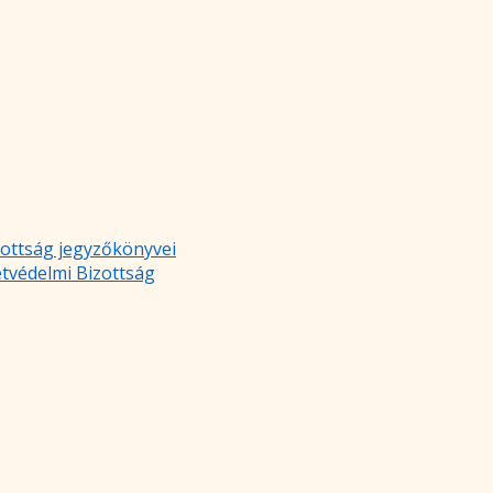
zottság jegyzőkönyvei
etvédelmi Bizottság