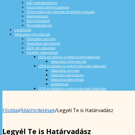
Adó számlaszámok
Közérdekű telefonszámok
Önkormányzati Ügyintézés Elektronikusan
Adatvédelem
Elérhetőségek
Nyomtatványok
Letöltések
Választási információk
Választási szervek
Választási ügyintézés
2026. évi választás
Korábbi választások
2025-ös időközi polgármesterválasztás
Választási információk
2024-es általános önkormányzati választás
Választási szervek
Választás ügyintézés
Választópolgároknak
Jelölteknek
2019-es általános önkormányzati választás
Főoldal
/
Álláshirdetések
/
Legyél Te is Határvadász
Legyél Te is Határvadász