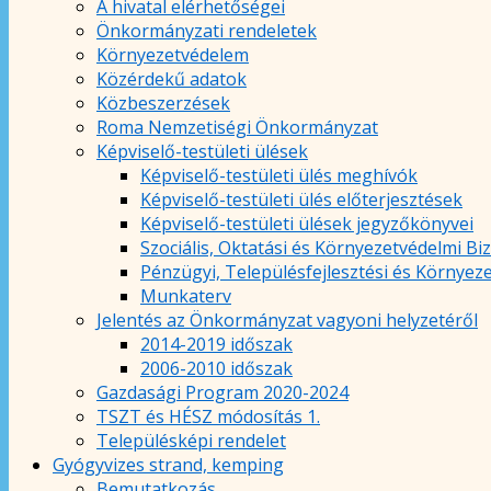
A hivatal elérhetőségei
Önkormányzati rendeletek
Környezetvédelem
Közérdekű adatok
Közbeszerzések
Roma Nemzetiségi Önkormányzat
Képviselő-testületi ülések
Képviselő-testületi ülés meghívók
Képviselő-testületi ülés előterjesztések
Képviselő-testületi ülések jegyzőkönyvei
Szociális, Oktatási és Környezetvédelmi Bi
Pénzügyi, Településfejlesztési és Környez
Munkaterv
Jelentés az Önkormányzat vagyoni helyzetéről
2014-2019 időszak
2006-2010 időszak
Gazdasági Program 2020-2024
TSZT és HÉSZ módosítás 1.
Településképi rendelet
Gyógyvizes strand, kemping
Bemutatkozás