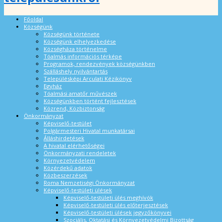
Főoldal
Községünk
Községünk története
Községünk elhelyezkedése
Községháza történelme
Tóalmás információs térképe
Programok, rendezvények községünkben
Szálláshely nyilvántartás
Településképi Arculati Kézikönyv
Egyház
Tóalmási amatőr művészek
Községünkben történt fejlesztések
Közrend, Közbiztonság
Önkormányzat
Képviselő-testület
Polgármesteri Hivatal munkatársai
Álláshirdetések
A hivatal elérhetőségei
Önkormányzati rendeletek
Környezetvédelem
Közérdekű adatok
Közbeszerzések
Roma Nemzetiségi Önkormányzat
Képviselő-testületi ülések
Képviselő-testületi ülés meghívók
Képviselő-testületi ülés előterjesztések
Képviselő-testületi ülések jegyzőkönyvei
Szociális, Oktatási és Környezetvédelmi Bizottság