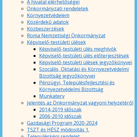
A hivatal elérhetőségei
Önkormányzati rendeletek
Környezetvédelem
Közérdekű adatok
Közbeszerzések
Roma Nemzetiségi Önkormányzat
Képviselő-testületi ülések
Képviselő-testületi ülés meghívók
Képviselő-testületi ülés előterjesztések
Képviselő-testületi ülések jegyzőkönyvei
Szociális, Oktatási és Környezetvédelmi
Bizottság jegyzőkönyvei
Pénzügyi, Településfejlesztési és
Környezetvédelmi Bizottság
Munkaterv
Jelentés az Önkormányzat vagyoni helyzetéről
2014-2019 időszak
2006-2010 időszak
Gazdasági Program 2020-2024
TSZT és HÉSZ módosítás 1.
Településképi rendelet