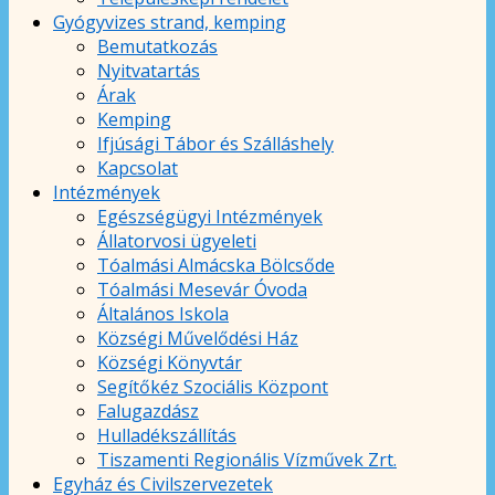
Gyógyvizes strand, kemping
Bemutatkozás
Nyitvatartás
Árak
Kemping
Ifjúsági Tábor és Szálláshely
Kapcsolat
Intézmények
Egészségügyi Intézmények
Állatorvosi ügyeleti
Tóalmási Almácska Bölcsőde
Tóalmási Mesevár Óvoda
Általános Iskola
Községi Művelődési Ház
Községi Könyvtár
Segítőkéz Szociális Központ
Falugazdász
Hulladékszállítás
Tiszamenti Regionális Vízművek Zrt.
Egyház és Civilszervezetek