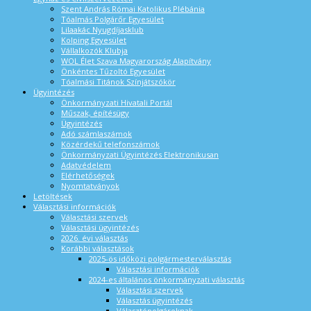
Szent András Római Katolikus Plébánia
Tóalmás Polgárőr Egyesület
Lilaakác Nyugdíjasklub
Kolping Egyesület
Vállalkozók Klubja
WOL Élet Szava Magyarország Alapítvány
Önkéntes Tűzoltó Egyesület
Tóalmási Titánok Színjátszókör
Ügyintézés
Önkormányzati Hivatali Portál
Műszak, építésügy
Ügyintézés
Adó számlaszámok
Közérdekű telefonszámok
Önkormányzati Ügyintézés Elektronikusan
Adatvédelem
Elérhetőségek
Nyomtatványok
Letöltések
Választási információk
Választási szervek
Választási ügyintézés
2026. évi választás
Korábbi választások
2025-ös időközi polgármesterválasztás
Választási információk
2024-es általános önkormányzati választás
Választási szervek
Választás ügyintézés
Választópolgároknak