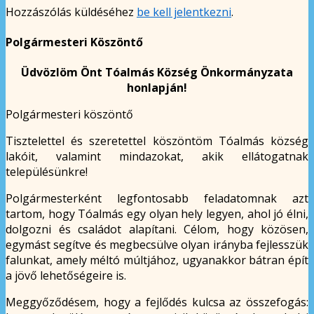
Hozzászólás küldéséhez
be kell jelentkezni
.
Polgármesteri Köszöntő
Üdvözlöm Önt Tóalmás Község Önkormányzata
honlapján!
Polgármesteri köszöntő
Tisztelettel és szeretettel köszöntöm Tóalmás község
lakóit, valamint mindazokat, akik ellátogatnak
településünkre!
Polgármesterként legfontosabb feladatomnak azt
tartom, hogy Tóalmás egy olyan hely legyen, ahol jó élni,
dolgozni és családot alapítani. Célom, hogy közösen,
egymást segítve és megbecsülve olyan irányba fejlesszük
falunkat, amely méltó múltjához, ugyanakkor bátran épít
a jövő lehetőségeire is.
Meggyőződésem, hogy a fejlődés kulcsa az összefogás: