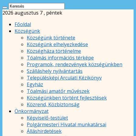
2026 augusztus 7 , péntek
Főoldal
Községünk
Községünk története
Községünk elhelyezkedése
Községháza történelme
Tóalmás információs térképe
Programok, rendezvények községünkben
Szálláshely nyilvántartás
Településképi Arculati Kézikönyv
Egyház
Tóalmási amatőr művészek
Községünkben történt fejlesztések
Közrend, Közbiztonság
Önkormányzat
Képviselő-testület
Polgármesteri Hivatal munkatársai
Álláshirdetések