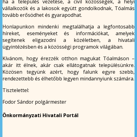
ha a település vezetése, a civil közösségek, a helyi
vállalkozók és a lakosok együtt gondolkodnak, Tóalmás
tovább erősödhet és gyarapodhat.
Honlapunkon mindenki megtalálhatja a legfontosabb
híreket, eseményeket és információkat, amelyek
segítenek eligazodni a közéletben, a hivatali
ügyintézésben és a közösségi programok világában.
Kívánom, hogy érezzék otthon magukat Tóalmáson –
akár itt élnek, akár csak ellátogatnak településünkre.
Közösen tegyünk azért, hogy falunk egyre szebb,
rendezettebb és élhetőbb legyen mindannyiunk számára.
Tisztelettel:
Fodor Sándor polgármester
Önkormányzati Hivatali Portál