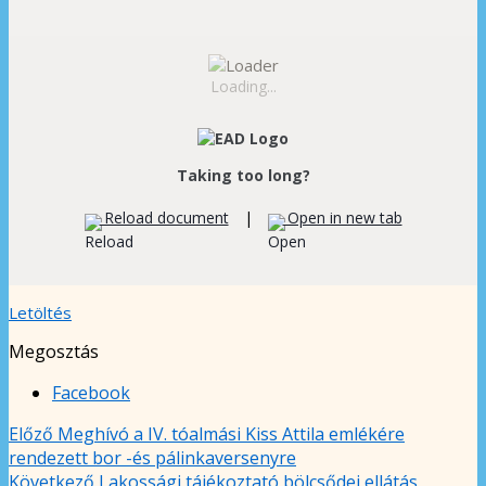
Loading...
Taking too long?
Reload document
|
Open in new tab
Letöltés
Megosztás
Facebook
Előző
Meghívó a IV. tóalmási Kiss Attila emlékére
rendezett bor -és pálinkaversenyre
Következő
Lakossági tájékoztató bölcsődei ellátás