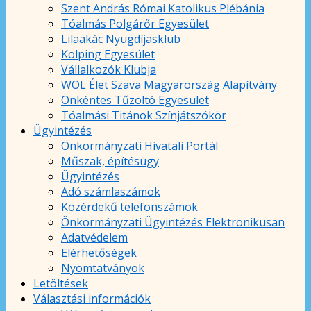
Szent András Római Katolikus Plébánia
Tóalmás Polgárőr Egyesület
Lilaakác Nyugdíjasklub
Kolping Egyesület
Vállalkozók Klubja
WOL Élet Szava Magyarország Alapítvány
Önkéntes Tűzoltó Egyesület
Tóalmási Titánok Színjátszókör
Ügyintézés
Önkormányzati Hivatali Portál
Műszak, építésügy
Ügyintézés
Adó számlaszámok
Közérdekű telefonszámok
Önkormányzati Ügyintézés Elektronikusan
Adatvédelem
Elérhetőségek
Nyomtatványok
Letöltések
Választási információk