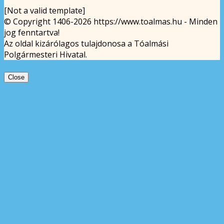
[Not a valid template]
© Copyright 1406-2026 https://www.toalmas.hu - Minden
jog fenntartva!
Az oldal kizárólagos tulajdonosa a Tóalmási
Polgármesteri Hivatal.
Close