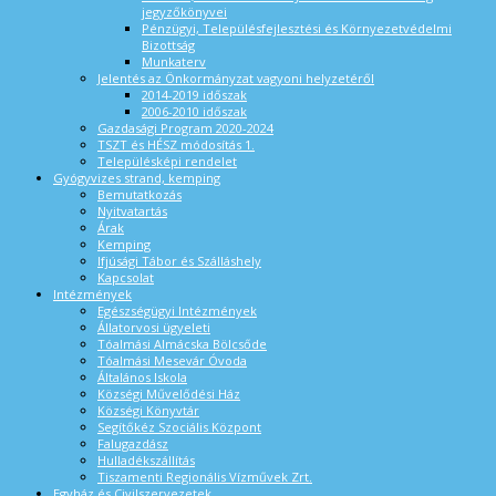
jegyzőkönyvei
Pénzügyi, Településfejlesztési és Környezetvédelmi
Bizottság
Munkaterv
Jelentés az Önkormányzat vagyoni helyzetéről
2014-2019 időszak
2006-2010 időszak
Gazdasági Program 2020-2024
TSZT és HÉSZ módosítás 1.
Településképi rendelet
Gyógyvizes strand, kemping
Bemutatkozás
Nyitvatartás
Árak
Kemping
Ifjúsági Tábor és Szálláshely
Kapcsolat
Intézmények
Egészségügyi Intézmények
Állatorvosi ügyeleti
Tóalmási Almácska Bölcsőde
Tóalmási Mesevár Óvoda
Általános Iskola
Községi Művelődési Ház
Községi Könyvtár
Segítőkéz Szociális Központ
Falugazdász
Hulladékszállítás
Tiszamenti Regionális Vízművek Zrt.
Egyház és Civilszervezetek