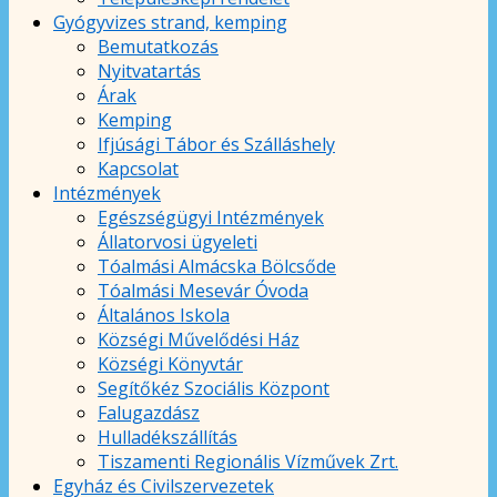
Gyógyvizes strand, kemping
Bemutatkozás
Nyitvatartás
Árak
Kemping
Ifjúsági Tábor és Szálláshely
Kapcsolat
Intézmények
Egészségügyi Intézmények
Állatorvosi ügyeleti
Tóalmási Almácska Bölcsőde
Tóalmási Mesevár Óvoda
Általános Iskola
Községi Művelődési Ház
Községi Könyvtár
Segítőkéz Szociális Központ
Falugazdász
Hulladékszállítás
Tiszamenti Regionális Vízművek Zrt.
Egyház és Civilszervezetek