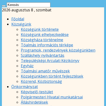
2026 augusztus 8 , szombat
Főoldal
Községünk
Községünk története
Községünk elhelyezkedése
Községháza történelme
Tóalmás információs térképe
Programok, rendezvények községünkben
Szálláshely nyilvántartás
Településképi Arculati Kézikönyv
Egyház
Tóalmási amatőr művészek
Községünkben történt fejlesztések
Közrend, Közbiztonság
Önkormányzat
Képviselő-testület
Polgármesteri Hivatal munkatársai
Álláshirdetések