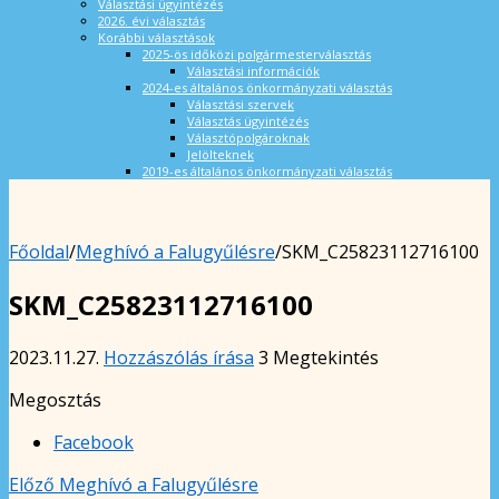
Választási ügyintézés
2026. évi választás
Korábbi választások
2025-ös időközi polgármesterválasztás
Választási információk
2024-es általános önkormányzati választás
Választási szervek
Választás ügyintézés
Választópolgároknak
Jelölteknek
2019-es általános önkormányzati választás
Főoldal
/
Meghívó a Falugyűlésre
/
SKM_C25823112716100
SKM_C25823112716100
2023.11.27.
Hozzászólás írása
3 Megtekintés
Megosztás
Facebook
Előző
Meghívó a Falugyűlésre