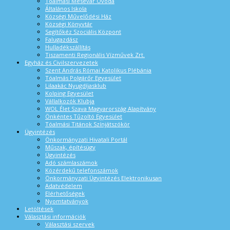
Tóalmási Mesevár Óvoda
Általános Iskola
Községi Művelődési Ház
Községi Könyvtár
Segítőkéz Szociális Központ
Falugazdász
Hulladékszállítás
Tiszamenti Regionális Vízművek Zrt.
Egyház és Civilszervezetek
Szent András Római Katolikus Plébánia
Tóalmás Polgárőr Egyesület
Lilaakác Nyugdíjasklub
Kolping Egyesület
Vállalkozók Klubja
WOL Élet Szava Magyarország Alapítvány
Önkéntes Tűzoltó Egyesület
Tóalmási Titánok Színjátszókör
Ügyintézés
Önkormányzati Hivatali Portál
Műszak, építésügy
Ügyintézés
Adó számlaszámok
Közérdekű telefonszámok
Önkormányzati Ügyintézés Elektronikusan
Adatvédelem
Elérhetőségek
Nyomtatványok
Letöltések
Választási információk
Választási szervek