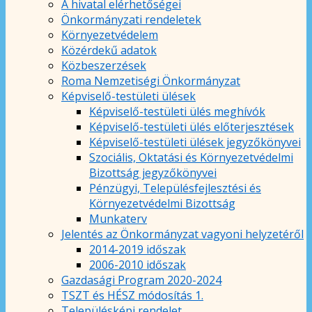
A hivatal elérhetőségei
Önkormányzati rendeletek
Környezetvédelem
Közérdekű adatok
Közbeszerzések
Roma Nemzetiségi Önkormányzat
Képviselő-testületi ülések
Képviselő-testületi ülés meghívók
Képviselő-testületi ülés előterjesztések
Képviselő-testületi ülések jegyzőkönyvei
Szociális, Oktatási és Környezetvédelmi
Bizottság jegyzőkönyvei
Pénzügyi, Településfejlesztési és
Környezetvédelmi Bizottság
Munkaterv
Jelentés az Önkormányzat vagyoni helyzetéről
2014-2019 időszak
2006-2010 időszak
Gazdasági Program 2020-2024
TSZT és HÉSZ módosítás 1.
Településképi rendelet