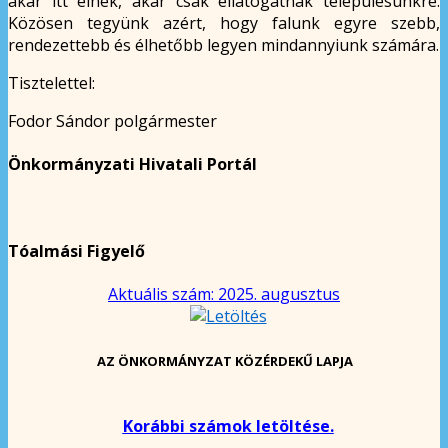
akár itt élnek, akár csak ellátogatnak településünkre.
Közösen tegyünk azért, hogy falunk egyre szebb,
rendezettebb és élhetőbb legyen mindannyiunk számára.
Tisztelettel:
Fodor Sándor polgármester
Önkormányzati Hivatali Portál
Tóalmási Figyelő
Aktuális szám: 2025. augusztus
AZ ÖNKORMÁNYZAT KÖZÉRDEKŰ LAPJA
Korábbi számok letöltése.