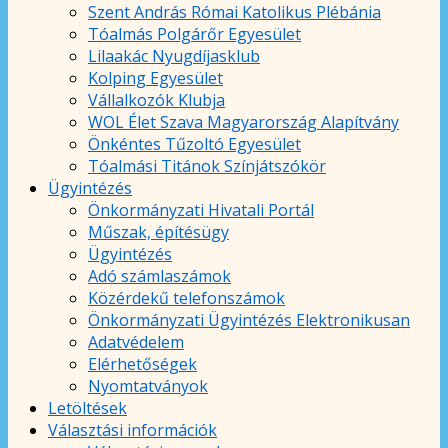
Szent András Római Katolikus Plébánia
Tóalmás Polgárőr Egyesület
Lilaakác Nyugdíjasklub
Kolping Egyesület
Vállalkozók Klubja
WOL Élet Szava Magyarország Alapítvány
Önkéntes Tűzoltó Egyesület
Tóalmási Titánok Színjátszókör
Ügyintézés
Önkormányzati Hivatali Portál
Műszak, építésügy
Ügyintézés
Adó számlaszámok
Közérdekű telefonszámok
Önkormányzati Ügyintézés Elektronikusan
Adatvédelem
Elérhetőségek
Nyomtatványok
Letöltések
Választási információk