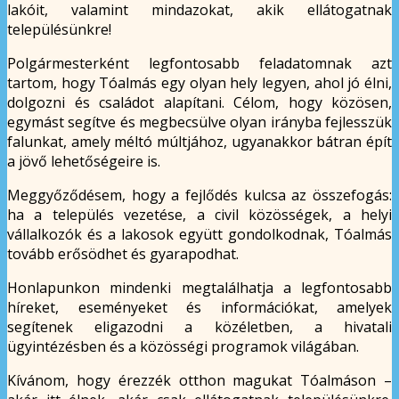
lakóit, valamint mindazokat, akik ellátogatnak
településünkre!
Polgármesterként legfontosabb feladatomnak azt
tartom, hogy Tóalmás egy olyan hely legyen, ahol jó élni,
dolgozni és családot alapítani. Célom, hogy közösen,
egymást segítve és megbecsülve olyan irányba fejlesszük
falunkat, amely méltó múltjához, ugyanakkor bátran épít
a jövő lehetőségeire is.
Meggyőződésem, hogy a fejlődés kulcsa az összefogás:
ha a település vezetése, a civil közösségek, a helyi
vállalkozók és a lakosok együtt gondolkodnak, Tóalmás
tovább erősödhet és gyarapodhat.
Honlapunkon mindenki megtalálhatja a legfontosabb
híreket, eseményeket és információkat, amelyek
segítenek eligazodni a közéletben, a hivatali
ügyintézésben és a közösségi programok világában.
Kívánom, hogy érezzék otthon magukat Tóalmáson –