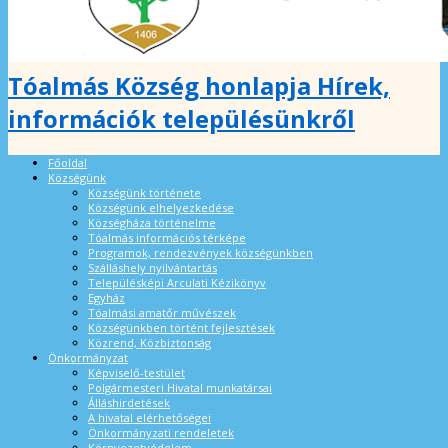
Tóalmás Község honlapja Hírek,
információk településünkről
Főoldal
Községünk
Községünk története
Községünk elhelyezkedése
Községháza történelme
Tóalmás információs térképe
Programok, rendezvények községünkben
Szálláshely nyilvántartás
Településképi Arculati Kézikönyv
Egyház
Tóalmási amatőr művészek
Községünkben történt fejlesztések
Közrend, Közbiztonság
Önkormányzat
Képviselő-testület
Polgármesteri Hivatal munkatársai
Álláshirdetések
A hivatal elérhetőségei
Önkormányzati rendeletek
Környezetvédelem