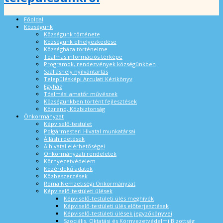
Főoldal
Községünk
Községünk története
Községünk elhelyezkedése
Községháza történelme
Tóalmás információs térképe
Programok, rendezvények községünkben
Szálláshely nyilvántartás
Településképi Arculati Kézikönyv
Egyház
Tóalmási amatőr művészek
Községünkben történt fejlesztések
Közrend, Közbiztonság
Önkormányzat
Képviselő-testület
Polgármesteri Hivatal munkatársai
Álláshirdetések
A hivatal elérhetőségei
Önkormányzati rendeletek
Környezetvédelem
Közérdekű adatok
Közbeszerzések
Roma Nemzetiségi Önkormányzat
Képviselő-testületi ülések
Képviselő-testületi ülés meghívók
Képviselő-testületi ülés előterjesztések
Képviselő-testületi ülések jegyzőkönyvei
Szociális, Oktatási és Környezetvédelmi Bizottság