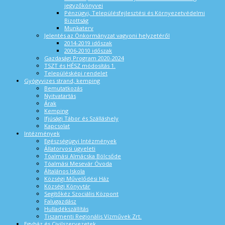
jegyzőkönyvei
Pénzügyi, Településfejlesztési és Környezetvédelmi
Bizottság
Munkaterv
Jelentés az Önkormányzat vagyoni helyzetéről
2014-2019 időszak
2006-2010 időszak
Gazdasági Program 2020-2024
TSZT és HÉSZ módosítás 1.
Településképi rendelet
Gyógyvizes strand, kemping
Bemutatkozás
Nyitvatartás
Árak
Kemping
Ifjúsági Tábor és Szálláshely
Kapcsolat
Intézmények
Egészségügyi Intézmények
Állatorvosi ügyeleti
Tóalmási Almácska Bölcsőde
Tóalmási Mesevár Óvoda
Általános Iskola
Községi Művelődési Ház
Községi Könyvtár
Segítőkéz Szociális Központ
Falugazdász
Hulladékszállítás
Tiszamenti Regionális Vízművek Zrt.
Egyház és Civilszervezetek