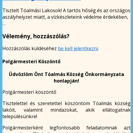
Tisztelt Tóalmási Lakosok! A tartós hőség és az országos
aszályhelyzet miatt, a vízkészleteink védelme érdekében,
…
Vélemény, hozzászólás?
Hozzászólás küldéséhez
be kell jelentkezni
.
Polgármesteri Köszöntő
Üdvözlöm Önt Tóalmás Község Önkormányzata
honlapján!
Polgármesteri köszöntő
Tisztelettel és szeretettel köszöntöm Tóalmás község
lakóit, valamint mindazokat, akik ellátogatnak
településünkre!
Polgármesterként legfontosabb feladatomnak azt