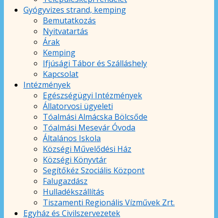
Gyógyvizes strand, kemping
Bemutatkozás
Nyitvatartás
Árak
Kemping
Ifjúsági Tábor és Szálláshely
Kapcsolat
Intézmények
Egészségügyi Intézmények
Állatorvosi ügyeleti
Tóalmási Almácska Bölcsőde
Tóalmási Mesevár Óvoda
Általános Iskola
Községi Művelődési Ház
Községi Könyvtár
Segítőkéz Szociális Központ
Falugazdász
Hulladékszállítás
Tiszamenti Regionális Vízművek Zrt.
Egyház és Civilszervezetek