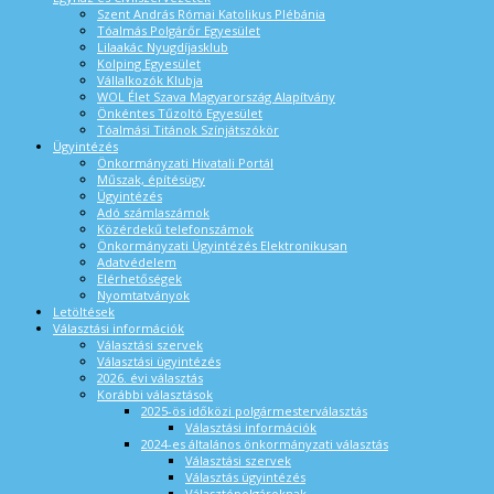
Szent András Római Katolikus Plébánia
Tóalmás Polgárőr Egyesület
Lilaakác Nyugdíjasklub
Kolping Egyesület
Vállalkozók Klubja
WOL Élet Szava Magyarország Alapítvány
Önkéntes Tűzoltó Egyesület
Tóalmási Titánok Színjátszókör
Ügyintézés
Önkormányzati Hivatali Portál
Műszak, építésügy
Ügyintézés
Adó számlaszámok
Közérdekű telefonszámok
Önkormányzati Ügyintézés Elektronikusan
Adatvédelem
Elérhetőségek
Nyomtatványok
Letöltések
Választási információk
Választási szervek
Választási ügyintézés
2026. évi választás
Korábbi választások
2025-ös időközi polgármesterválasztás
Választási információk
2024-es általános önkormányzati választás
Választási szervek
Választás ügyintézés
Választópolgároknak