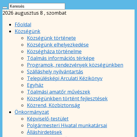
2026 augusztus 8 , szombat
Főoldal
Községünk
Községünk története
Községünk elhelyezkedése
Községháza történelme
Tóalmás információs térképe
Programok, rendezvények községünkben
Szálláshely nyilvántartás
Településképi Arculati Kézikönyv
Egyház
Tóalmási amatőr művészek
Községünkben történt fejlesztések
Közrend, Közbiztonság
Önkormányzat
Képviselő-testület
Polgármesteri Hivatal munkatársai
Álláshirdetések