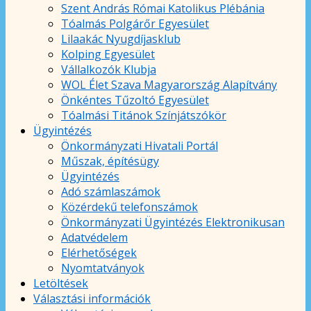
Szent András Római Katolikus Plébánia
Tóalmás Polgárőr Egyesület
Lilaakác Nyugdíjasklub
Kolping Egyesület
Vállalkozók Klubja
WOL Élet Szava Magyarország Alapítvány
Önkéntes Tűzoltó Egyesület
Tóalmási Titánok Színjátszókör
Ügyintézés
Önkormányzati Hivatali Portál
Műszak, építésügy
Ügyintézés
Adó számlaszámok
Közérdekű telefonszámok
Önkormányzati Ügyintézés Elektronikusan
Adatvédelem
Elérhetőségek
Nyomtatványok
Letöltések
Választási információk