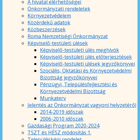
A hivatal elérhetőségei
Önkormányzati rendeletek
Környezetvédelem
Közérdekű adatok
Közbeszerzések
Roma Nemzetiségi Önkormányzat
Képviselő-testületi ülések
Képviselő-testületi ülés meghívók
Képviselő-testületi ülés előterjesztések
Képviselő-testületi ülések jegyzőkönyvei
Szociális, Oktatási és Környezetvédelmi
Bizottság jegyzőkönyvei
Pénzügyi, Településfejlesztési és
Környezetvédelmi Bizottság
Munkaterv
Jelentés az Önkormányzat vagyoni helyzetéről
2014-2019 időszak
2006-2010 időszak
Gazdasági Program 2020-2024
TSZT és HÉSZ módosítás 1.
Településképi rendelet