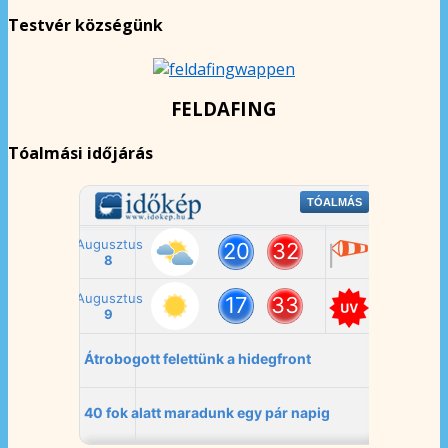
Testvér községünk
FELDAFING
Tóalmási időjárás