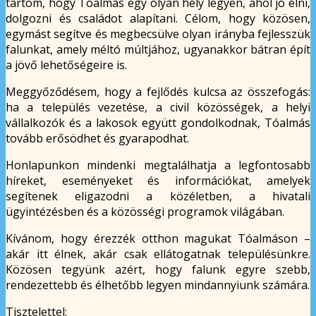
tartom, hogy Tóalmás egy olyan hely legyen, ahol jó élni,
dolgozni és családot alapítani. Célom, hogy közösen,
egymást segítve és megbecsülve olyan irányba fejlesszük
falunkat, amely méltó múltjához, ugyanakkor bátran épít
a jövő lehetőségeire is.
Meggyőződésem, hogy a fejlődés kulcsa az összefogás:
ha a település vezetése, a civil közösségek, a helyi
vállalkozók és a lakosok együtt gondolkodnak, Tóalmás
tovább erősödhet és gyarapodhat.
Honlapunkon mindenki megtalálhatja a legfontosabb
híreket, eseményeket és információkat, amelyek
segítenek eligazodni a közéletben, a hivatali
ügyintézésben és a közösségi programok világában.
Kívánom, hogy érezzék otthon magukat Tóalmáson –
akár itt élnek, akár csak ellátogatnak településünkre.
Közösen tegyünk azért, hogy falunk egyre szebb,
rendezettebb és élhetőbb legyen mindannyiunk számára.
Tisztelettel: