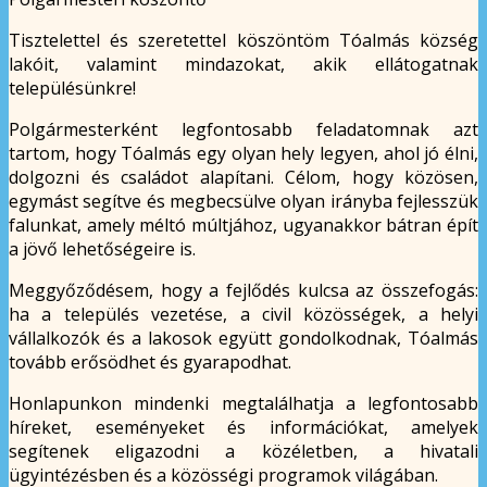
Tisztelettel és szeretettel köszöntöm Tóalmás község
lakóit, valamint mindazokat, akik ellátogatnak
településünkre!
Polgármesterként legfontosabb feladatomnak azt
tartom, hogy Tóalmás egy olyan hely legyen, ahol jó élni,
dolgozni és családot alapítani. Célom, hogy közösen,
egymást segítve és megbecsülve olyan irányba fejlesszük
falunkat, amely méltó múltjához, ugyanakkor bátran épít
a jövő lehetőségeire is.
Meggyőződésem, hogy a fejlődés kulcsa az összefogás:
ha a település vezetése, a civil közösségek, a helyi
vállalkozók és a lakosok együtt gondolkodnak, Tóalmás
tovább erősödhet és gyarapodhat.
Honlapunkon mindenki megtalálhatja a legfontosabb
híreket, eseményeket és információkat, amelyek
segítenek eligazodni a közéletben, a hivatali
ügyintézésben és a közösségi programok világában.