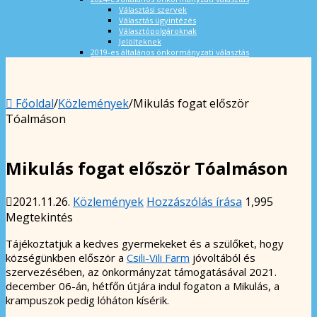
Választási szervek
Választás ügyintézés
Választópolgároknak
Jelölteknek
2019-es általános önkormányzati választás
Főoldal
/
Közlemények
/
Mikulás fogat először
Tóalmáson
Mikulás fogat először Tóalmáson
2021.11.26.
Közlemények
Hozzászólás írása
1,995
Megtekintés
Tájékoztatjuk a kedves gyermekeket és a szülőket, hogy
községünkben először a
Csili-Vili Farm
jóvoltából és
szervezésében, az önkormányzat támogatásával 2021.
december 06-án, hétfőn útjára indul fogaton a Mikulás, a
krampuszok pedig lóháton kísérik.