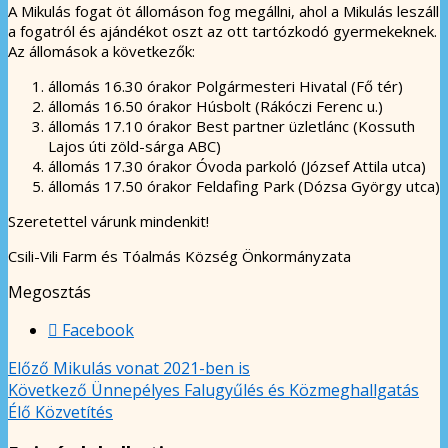
A Mikulás fogat öt állomáson fog megállni, ahol a Mikulás leszáll
a fogatról és ajándékot oszt az ott tartózkodó gyermekeknek.
Az állomások a következők:
állomás 16.30 órakor Polgármesteri Hivatal (Fő tér)
állomás 16.50 órakor Húsbolt (Rákóczi Ferenc u.)
állomás 17.10 órakor Best partner üzletlánc (Kossuth
Lajos úti zöld-sárga ABC)
állomás 17.30 órakor Óvoda parkoló (József Attila utca)
állomás 17.50 órakor Feldafing Park (Dózsa György utca)
Szeretettel várunk mindenkit!
Csili-Vili Farm és Tóalmás Község Önkormányzata
Megosztás
Facebook
Előző
Mikulás vonat 2021-ben is
Következő
Ünnepélyes Falugyűlés és Közmeghallgatás
Élő Közvetítés