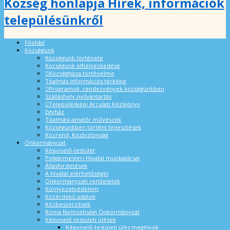
Község honlapja Hírek, információk
településünkről
Főoldal
Községünk
Községünk története
Községünk elhelyezkedése
Községháza történelme
Tóalmás információs térképe
Programok, rendezvények községünkben
Szálláshely nyilvántartás
Településképi Arculati Kézikönyv
Egyház
Tóalmási amatőr művészek
Községünkben történt fejlesztések
Közrend, Közbiztonság
Önkormányzat
Képviselő-testület
Polgármesteri Hivatal munkatársai
Álláshirdetések
A hivatal elérhetőségei
Önkormányzati rendeletek
Környezetvédelem
Közérdekű adatok
Közbeszerzések
Roma Nemzetiségi Önkormányzat
Képviselő-testületi ülések
Képviselő-testületi ülés meghívók