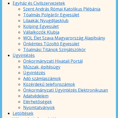
Egyház és Civilszervezetek
Szent András Római Katolikus Plébánia
Tóalmás Polgárőr Egyesület
Lilaakác Nyugdíjasklub
Kolping Egyesület
Vállalkozók Klubja
WOL Élet Szava Magyarország Alapítvány
Önkéntes Tűzoltó Egyesület
Tóalmási Titánok Színjátszókör
Ügyintézés
Önkormányzati Hivatali Portál
Műszak, építésügy
Ügyintézés
Adó számlaszámok
Közérdekű telefonszámok
Önkormányzati Ügyintézés Elektronikusan
Adatvédelem
Elérhetőségek
Nyomtatványok
Letöltések