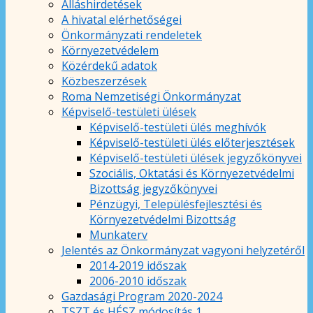
Álláshirdetések
A hivatal elérhetőségei
Önkormányzati rendeletek
Környezetvédelem
Közérdekű adatok
Közbeszerzések
Roma Nemzetiségi Önkormányzat
Képviselő-testületi ülések
Képviselő-testületi ülés meghívók
Képviselő-testületi ülés előterjesztések
Képviselő-testületi ülések jegyzőkönyvei
Szociális, Oktatási és Környezetvédelmi
Bizottság jegyzőkönyvei
Pénzügyi, Településfejlesztési és
Környezetvédelmi Bizottság
Munkaterv
Jelentés az Önkormányzat vagyoni helyzetéről
2014-2019 időszak
2006-2010 időszak
Gazdasági Program 2020-2024
TSZT és HÉSZ módosítás 1.