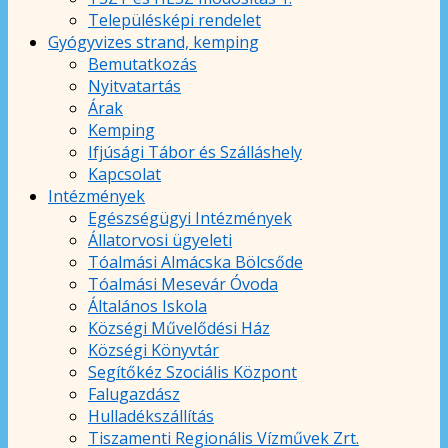
Településképi rendelet
Gyógyvizes strand, kemping
Bemutatkozás
Nyitvatartás
Árak
Kemping
Ifjúsági Tábor és Szálláshely
Kapcsolat
Intézmények
Egészségügyi Intézmények
Állatorvosi ügyeleti
Tóalmási Almácska Bölcsőde
Tóalmási Mesevár Óvoda
Általános Iskola
Községi Művelődési Ház
Községi Könyvtár
Segítőkéz Szociális Központ
Falugazdász
Hulladékszállítás
Tiszamenti Regionális Vízművek Zrt.