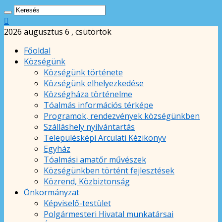
2026 augusztus 6 , csütörtök
Főoldal
Községünk
Községünk története
Községünk elhelyezkedése
Községháza történelme
Tóalmás információs térképe
Programok, rendezvények községünkben
Szálláshely nyilvántartás
Településképi Arculati Kézikönyv
Egyház
Tóalmási amatőr művészek
Községünkben történt fejlesztések
Közrend, Közbiztonság
Önkormányzat
Képviselő-testület
Polgármesteri Hivatal munkatársai