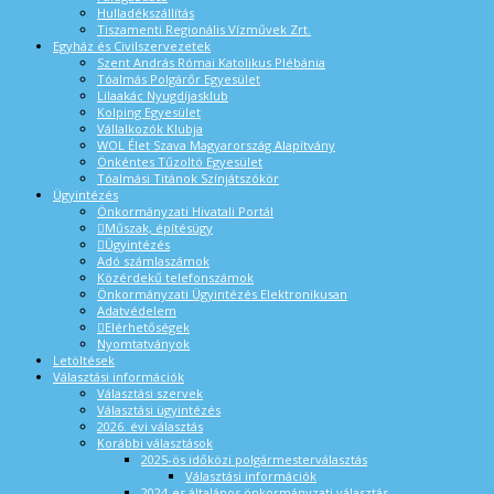
Hulladékszállítás
Tiszamenti Regionális Vízművek Zrt.
Egyház és Civilszervezetek
Szent András Római Katolikus Plébánia
Tóalmás Polgárőr Egyesület
Lilaakác Nyugdíjasklub
Kolping Egyesület
Vállalkozók Klubja
WOL Élet Szava Magyarország Alapítvány
Önkéntes Tűzoltó Egyesület
Tóalmási Titánok Színjátszókör
Ügyintézés
Önkormányzati Hivatali Portál
Műszak, építésügy
Ügyintézés
Adó számlaszámok
Közérdekű telefonszámok
Önkormányzati Ügyintézés Elektronikusan
Adatvédelem
Elérhetőségek
Nyomtatványok
Letöltések
Választási információk
Választási szervek
Választási ügyintézés
2026. évi választás
Korábbi választások
2025-ös időközi polgármesterválasztás
Választási információk
2024-es általános önkormányzati választás