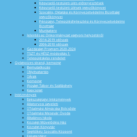
Képviselő-testületi ülés előterjesztések
Képviselő-testületi ülések jegyzőkönyvei
Szociális, Oktatási és Környezetvédelmi Bizottság
jegyzőkönyvei
Pénzügyi, Településfejlesztési és Környezetvédelmi
Bizottság
Munkaterv
Jelentés az Önkormányzat vagyoni helyzetéről
2014-2019 időszak
2006-2010 időszak
Gazdasági Program 2020-2024
TSZT és HÉSZ módosítás 1.
Településképi rendelet
Gyógyvizes strand, kemping
Bemutatkozás
Nyitvatartás
Árak
Kemping
Ifjúsági Tábor és Szálláshely
Kapcsolat
Intézmények
Egészségügyi Intézmények
Állatorvosi ügyeleti
Tóalmási Almácska Bölcsőde
Tóalmási Mesevár Óvoda
Általános Iskola
Községi Művelődési Ház
Községi Könyvtár
Segítőkéz Szociális Központ
Falugazdász