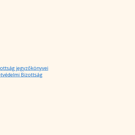
zottság jegyzőkönyvei
etvédelmi Bizottság