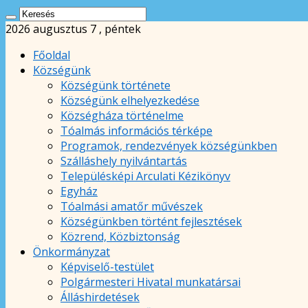
2026 augusztus 7 , péntek
Főoldal
Községünk
Községünk története
Községünk elhelyezkedése
Községháza történelme
Tóalmás információs térképe
Programok, rendezvények községünkben
Szálláshely nyilvántartás
Településképi Arculati Kézikönyv
Egyház
Tóalmási amatőr művészek
Községünkben történt fejlesztések
Közrend, Közbiztonság
Önkormányzat
Képviselő-testület
Polgármesteri Hivatal munkatársai
Álláshirdetések