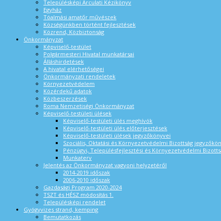
Településképi Arculati Kézikönyv
Egyház
Tóalmási amatőr művészek
Községünkben történt fejlesztések
Közrend, Közbiztonság
Önkormányzat
Képviselő-testület
Polgármesteri Hivatal munkatársai
Álláshirdetések
A hivatal elérhetőségei
Önkormányzati rendeletek
Környezetvédelem
Közérdekű adatok
Közbeszerzések
Roma Nemzetiségi Önkormányzat
Képviselő-testületi ülések
Képviselő-testületi ülés meghívók
Képviselő-testületi ülés előterjesztések
Képviselő-testületi ülések jegyzőkönyvei
Szociális, Oktatási és Környezetvédelmi Bizottság jegyzőkö
Pénzügyi, Településfejlesztési és Környezetvédelmi Bizotts
Munkaterv
Jelentés az Önkormányzat vagyoni helyzetéről
2014-2019 időszak
2006-2010 időszak
Gazdasági Program 2020-2024
TSZT és HÉSZ módosítás 1.
Településképi rendelet
Gyógyvizes strand, kemping
Bemutatkozás