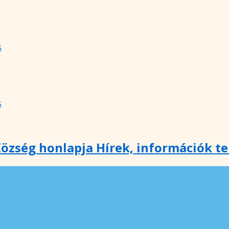
s
s
özség honlapja Hírek, információk t