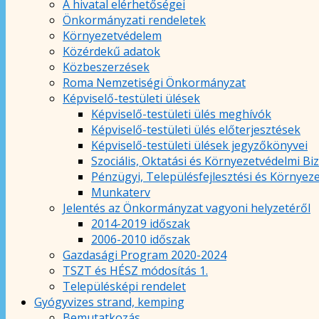
A hivatal elérhetőségei
Önkormányzati rendeletek
Környezetvédelem
Közérdekű adatok
Közbeszerzések
Roma Nemzetiségi Önkormányzat
Képviselő-testületi ülések
Képviselő-testületi ülés meghívók
Képviselő-testületi ülés előterjesztések
Képviselő-testületi ülések jegyzőkönyvei
Szociális, Oktatási és Környezetvédelmi Bi
Pénzügyi, Településfejlesztési és Környez
Munkaterv
Jelentés az Önkormányzat vagyoni helyzetéről
2014-2019 időszak
2006-2010 időszak
Gazdasági Program 2020-2024
TSZT és HÉSZ módosítás 1.
Településképi rendelet
Gyógyvizes strand, kemping
Bemutatkozás