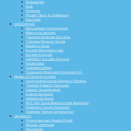
Nyitvatartás
Árak
Kemping
Ifjúsági Tábor és Szálláshely
Kapcsolat
Intézmények
Egészségügyi Intézmények
Állatorvosi ügyeleti
Tóalmási Almácska Bölcsőde
Tóalmási Mesevár Óvoda
Általános Iskola
Községi Művelődési Ház
Községi Könyvtár
Segítőkéz Szociális Központ
Falugazdász
Hulladékszállítás
Tiszamenti Regionális Vízművek Zrt.
Egyház és Civilszervezetek
Szent András Római Katolikus Plébánia
Tóalmás Polgárőr Egyesület
Lilaakác Nyugdíjasklub
Kolping Egyesület
Vállalkozók Klubja
WOL Élet Szava Magyarország Alapítvány
Önkéntes Tűzoltó Egyesület
Tóalmási Titánok Színjátszókör
Ügyintézés
Önkormányzati Hivatali Portál
Műszak, építésügy
Ügyintézés