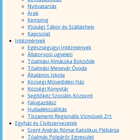
Nyitvatartás
Árak
Kemping
Ifjúsági Tábor és Szálláshely
Kapcsolat
Intézmények
Egészségügyi Intézmények
Állatorvosi ügyeleti
Tóalmási Almácska Bölcsőde
Tóalmási Mesevár Óvoda
Általános Iskola
Községi Művelődési Ház
Községi Könyvtár
Segítőkéz Szociális Központ
Falugazdász
Hulladékszállítás
Tiszamenti Regionális Vízművek Zrt.
Egyház és Civilszervezetek
Szent András Római Katolikus Plébánia
Tóalmás Polgárőr Egyesület