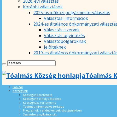
2026. évi választás
Korábbi választások
2025-ös időközi polgármesterválasztás
Választási információk
2024-es általános önkormányzati választá
Választási szervek
Választás ügyintézés
Választópolgároknak
Jelölteknek
2019-es általános önkormányzati választá
Tóalmás K
Főoldal
Községünk
Községünk története
Községünk elhelyezkedése
Községháza történelme
Tóalmás információs térképe
Programok, rendezvények községünkben
Szálláshely nyilvántartás