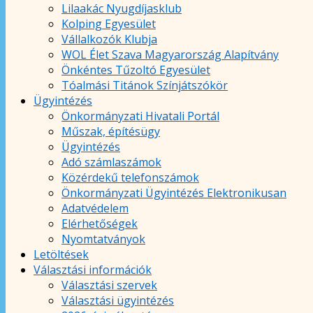
Lilaakác Nyugdíjasklub
Kolping Egyesület
Vállalkozók Klubja
WOL Élet Szava Magyarország Alapítvány
Önkéntes Tűzoltó Egyesület
Tóalmási Titánok Színjátszókör
Ügyintézés
Önkormányzati Hivatali Portál
Műszak, építésügy
Ügyintézés
Adó számlaszámok
Közérdekű telefonszámok
Önkormányzati Ügyintézés Elektronikusan
Adatvédelem
Elérhetőségek
Nyomtatványok
Letöltések
Választási információk
Választási szervek
Választási ügyintézés