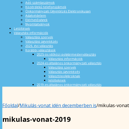
Adó számlaszámok
Közérdekű telefonszámok
Önkormányzati Ügyintézés Elektronikusan
Adatvédelem
Elérhetőségek
Nyomtatványok
Letöltések
Választási információk
Választási szervek
Választási ügyintézés
2026. évi választás
Korábbi választások
2025-ös időközi polgármesterválasztás
Választási információk
2024-es általános önkormányzati választás
Választási szervek
Választás ügyintézés
Választópolgároknak
Jelölteknek
2019-es általános önkormányzati választás
Főoldal
/
Mikulás-vonat idén decemberben is
/
mikulas-vona
mikulas-vonat-2019