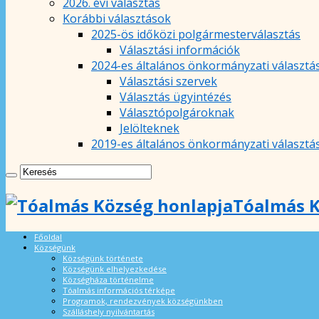
2026. évi választás
Korábbi választások
2025-ös időközi polgármesterválasztás
Választási információk
2024-es általános önkormányzati választá
Választási szervek
Választás ügyintézés
Választópolgároknak
Jelölteknek
2019-es általános önkormányzati választá
Tóalmás K
Főoldal
Községünk
Községünk története
Községünk elhelyezkedése
Községháza történelme
Tóalmás információs térképe
Programok, rendezvények községünkben
Szálláshely nyilvántartás