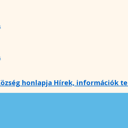
s
s
özség honlapja Hírek, információk t