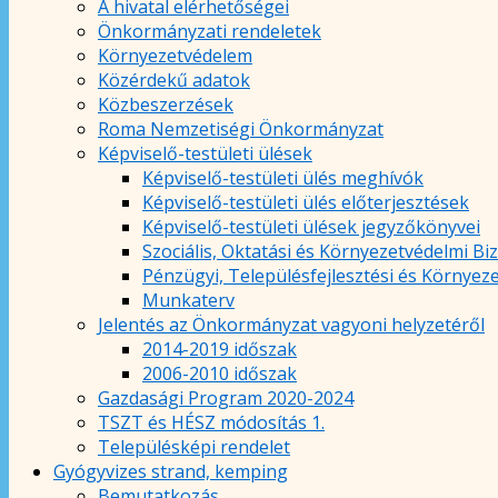
A hivatal elérhetőségei
Önkormányzati rendeletek
Környezetvédelem
Közérdekű adatok
Közbeszerzések
Roma Nemzetiségi Önkormányzat
Képviselő-testületi ülések
Képviselő-testületi ülés meghívók
Képviselő-testületi ülés előterjesztések
Képviselő-testületi ülések jegyzőkönyvei
Szociális, Oktatási és Környezetvédelmi Bi
Pénzügyi, Településfejlesztési és Környez
Munkaterv
Jelentés az Önkormányzat vagyoni helyzetéről
2014-2019 időszak
2006-2010 időszak
Gazdasági Program 2020-2024
TSZT és HÉSZ módosítás 1.
Településképi rendelet
Gyógyvizes strand, kemping
Bemutatkozás