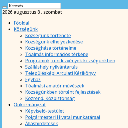
2026 augusztus 8 , szombat
Főoldal
Községünk
Községünk története
Községünk elhelyezkedése
Községháza történelme
Tóalmás információs térképe
Programok, rendezvények községünkben
Szálláshely nyilvántartás
Településképi Arculati Kézikönyv
Egyház
Tóalmási amatőr művészek
Községünkben történt fejlesztések
Közrend, Közbiztonság
Önkormányzat
Képviselő-testület
Polgármesteri Hivatal munkatársai
Álláshirdetések