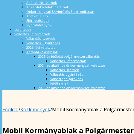
Adó számlaszámok
Közérdekű telefonszámok
Önkormányzati Ügyintézés Elektronikusan
Adatvédelem
Elérhetőségek
Nyomtatványok
Letöltések
Választási információk
Választási szervek
Választási ügyintézés
2026. évi választás
Korábbi választások
2025-ös időközi polgármesterválasztás
Választási információk
2024-es általános önkormányzati választás
Választási szervek
Választás ügyintézés
Választópolgároknak
Jelölteknek
2019-es általános önkormányzati választás
Főoldal
/
Közlemények
/
Mobil Kormányablak a Polgármesteri
Mobil Kormányablak a Polgármesteri