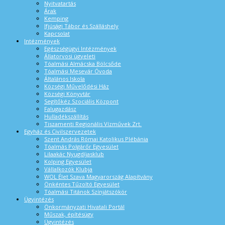
Nyitvatartás
Árak
Kemping
Ifjúsági Tábor és Szálláshely
Kapcsolat
Intézmények
Egészségügyi Intézmények
Állatorvosi ügyeleti
Tóalmási Almácska Bölcsőde
Tóalmási Mesevár Óvoda
Általános Iskola
Községi Művelődési Ház
Községi Könyvtár
Segítőkéz Szociális Központ
Falugazdász
Hulladékszállítás
Tiszamenti Regionális Vízművek Zrt.
Egyház és Civilszervezetek
Szent András Római Katolikus Plébánia
Tóalmás Polgárőr Egyesület
Lilaakác Nyugdíjasklub
Kolping Egyesület
Vállalkozók Klubja
WOL Élet Szava Magyarország Alapítvány
Önkéntes Tűzoltó Egyesület
Tóalmási Titánok Színjátszókör
Ügyintézés
Önkormányzati Hivatali Portál
Műszak, építésügy
Ügyintézés