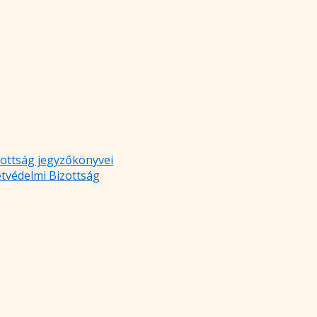
zottság jegyzőkönyvei
etvédelmi Bizottság