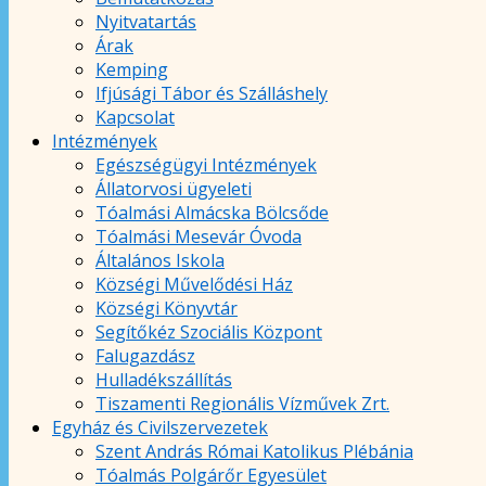
Nyitvatartás
Árak
Kemping
Ifjúsági Tábor és Szálláshely
Kapcsolat
Intézmények
Egészségügyi Intézmények
Állatorvosi ügyeleti
Tóalmási Almácska Bölcsőde
Tóalmási Mesevár Óvoda
Általános Iskola
Községi Művelődési Ház
Községi Könyvtár
Segítőkéz Szociális Központ
Falugazdász
Hulladékszállítás
Tiszamenti Regionális Vízművek Zrt.
Egyház és Civilszervezetek
Szent András Római Katolikus Plébánia
Tóalmás Polgárőr Egyesület