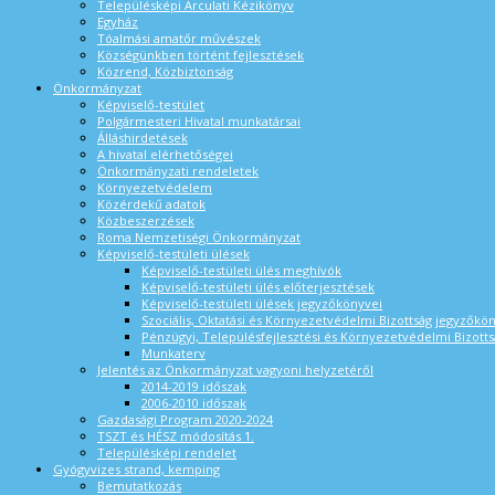
Településképi Arculati Kézikönyv
Egyház
Tóalmási amatőr művészek
Községünkben történt fejlesztések
Közrend, Közbiztonság
Önkormányzat
Képviselő-testület
Polgármesteri Hivatal munkatársai
Álláshirdetések
A hivatal elérhetőségei
Önkormányzati rendeletek
Környezetvédelem
Közérdekű adatok
Közbeszerzések
Roma Nemzetiségi Önkormányzat
Képviselő-testületi ülések
Képviselő-testületi ülés meghívók
Képviselő-testületi ülés előterjesztések
Képviselő-testületi ülések jegyzőkönyvei
Szociális, Oktatási és Környezetvédelmi Bizottság jegyzőkö
Pénzügyi, Településfejlesztési és Környezetvédelmi Bizotts
Munkaterv
Jelentés az Önkormányzat vagyoni helyzetéről
2014-2019 időszak
2006-2010 időszak
Gazdasági Program 2020-2024
TSZT és HÉSZ módosítás 1.
Településképi rendelet
Gyógyvizes strand, kemping
Bemutatkozás