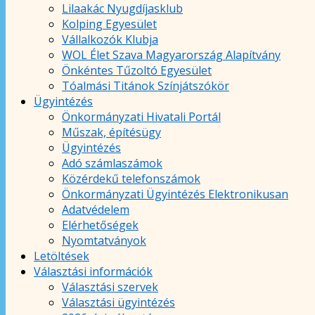
Lilaakác Nyugdíjasklub
Kolping Egyesület
Vállalkozók Klubja
WOL Élet Szava Magyarország Alapítvány
Önkéntes Tűzoltó Egyesület
Tóalmási Titánok Színjátszókör
Ügyintézés
Önkormányzati Hivatali Portál
Műszak, építésügy
Ügyintézés
Adó számlaszámok
Közérdekű telefonszámok
Önkormányzati Ügyintézés Elektronikusan
Adatvédelem
Elérhetőségek
Nyomtatványok
Letöltések
Választási információk
Választási szervek
Választási ügyintézés