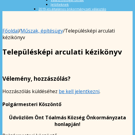
Jelölteknek
2019-es általános önkormányzati választás
Főoldal
/
Műszak, építésügy
/
Településképi arculati
kézikönyv
Településképi arculati kézikönyv
Vélemény, hozzászólás?
Hozzászólás küldéséhez
be kell jelentkezni
.
Polgármesteri Köszöntő
Üdvözlöm Önt Tóalmás Község Önkormányzata
honlapján!