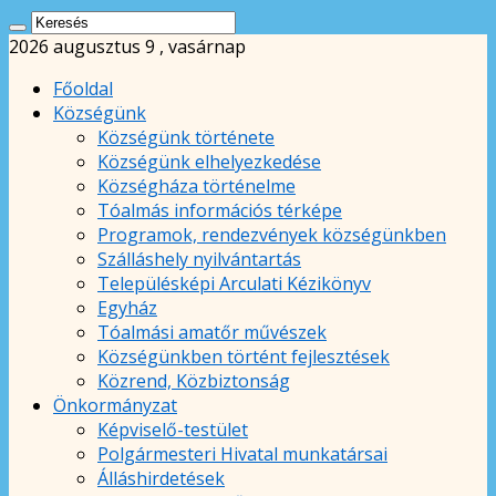
2026 augusztus 9 , vasárnap
Főoldal
Községünk
Községünk története
Községünk elhelyezkedése
Községháza történelme
Tóalmás információs térképe
Programok, rendezvények községünkben
Szálláshely nyilvántartás
Településképi Arculati Kézikönyv
Egyház
Tóalmási amatőr művészek
Községünkben történt fejlesztések
Közrend, Közbiztonság
Önkormányzat
Képviselő-testület
Polgármesteri Hivatal munkatársai
Álláshirdetések