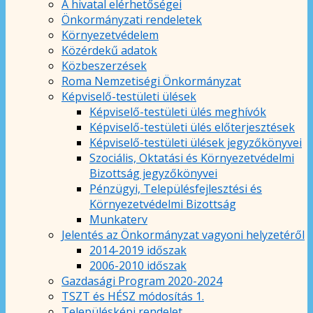
A hivatal elérhetőségei
Önkormányzati rendeletek
Környezetvédelem
Közérdekű adatok
Közbeszerzések
Roma Nemzetiségi Önkormányzat
Képviselő-testületi ülések
Képviselő-testületi ülés meghívók
Képviselő-testületi ülés előterjesztések
Képviselő-testületi ülések jegyzőkönyvei
Szociális, Oktatási és Környezetvédelmi
Bizottság jegyzőkönyvei
Pénzügyi, Településfejlesztési és
Környezetvédelmi Bizottság
Munkaterv
Jelentés az Önkormányzat vagyoni helyzetéről
2014-2019 időszak
2006-2010 időszak
Gazdasági Program 2020-2024
TSZT és HÉSZ módosítás 1.
Településképi rendelet