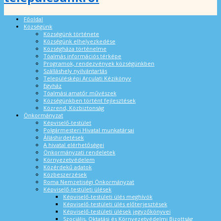
Főoldal
Községünk
Községünk története
Községünk elhelyezkedése
Községháza történelme
Tóalmás információs térképe
Programok, rendezvények községünkben
Szálláshely nyilvántartás
Településképi Arculati Kézikönyv
Egyház
Tóalmási amatőr művészek
Községünkben történt fejlesztések
Közrend, Közbiztonság
Önkormányzat
Képviselő-testület
Polgármesteri Hivatal munkatársai
Álláshirdetések
A hivatal elérhetőségei
Önkormányzati rendeletek
Környezetvédelem
Közérdekű adatok
Közbeszerzések
Roma Nemzetiségi Önkormányzat
Képviselő-testületi ülések
Képviselő-testületi ülés meghívók
Képviselő-testületi ülés előterjesztések
Képviselő-testületi ülések jegyzőkönyvei
Szociális, Oktatási és Környezetvédelmi Bizottság