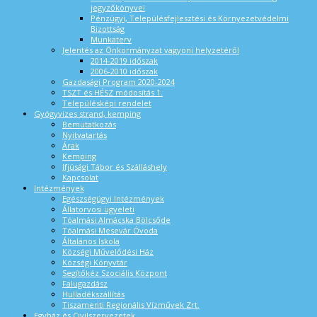
jegyzőkönyvei
Pénzügyi, Településfejlesztési és Környezetvédelmi
Bizottság
Munkaterv
Jelentés az Önkormányzat vagyoni helyzetéről
2014-2019 időszak
2006-2010 időszak
Gazdasági Program 2020-2024
TSZT és HÉSZ módosítás 1.
Településképi rendelet
Gyógyvizes strand, kemping
Bemutatkozás
Nyitvatartás
Árak
Kemping
Ifjúsági Tábor és Szálláshely
Kapcsolat
Intézmények
Egészségügyi Intézmények
Állatorvosi ügyeleti
Tóalmási Almácska Bölcsőde
Tóalmási Mesevár Óvoda
Általános Iskola
Községi Művelődési Ház
Községi Könyvtár
Segítőkéz Szociális Központ
Falugazdász
Hulladékszállítás
Tiszamenti Regionális Vízművek Zrt.
Egyház és Civilszervezetek