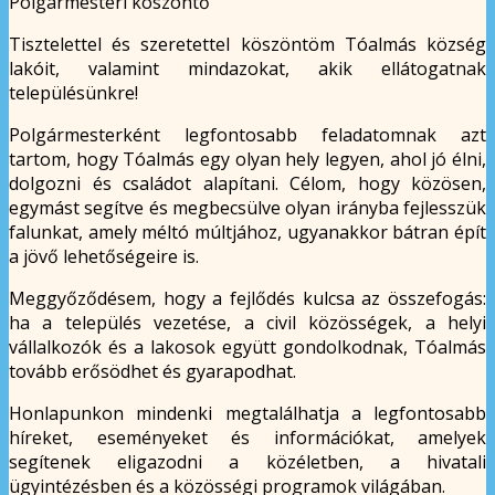
Polgármesteri köszöntő
Tisztelettel és szeretettel köszöntöm Tóalmás község
lakóit, valamint mindazokat, akik ellátogatnak
településünkre!
Polgármesterként legfontosabb feladatomnak azt
tartom, hogy Tóalmás egy olyan hely legyen, ahol jó élni,
dolgozni és családot alapítani. Célom, hogy közösen,
egymást segítve és megbecsülve olyan irányba fejlesszük
falunkat, amely méltó múltjához, ugyanakkor bátran épít
a jövő lehetőségeire is.
Meggyőződésem, hogy a fejlődés kulcsa az összefogás:
ha a település vezetése, a civil közösségek, a helyi
vállalkozók és a lakosok együtt gondolkodnak, Tóalmás
tovább erősödhet és gyarapodhat.
Honlapunkon mindenki megtalálhatja a legfontosabb
híreket, eseményeket és információkat, amelyek
segítenek eligazodni a közéletben, a hivatali
ügyintézésben és a közösségi programok világában.