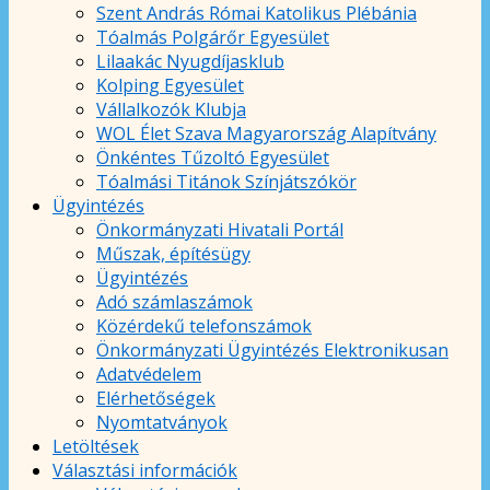
Szent András Római Katolikus Plébánia
Tóalmás Polgárőr Egyesület
Lilaakác Nyugdíjasklub
Kolping Egyesület
Vállalkozók Klubja
WOL Élet Szava Magyarország Alapítvány
Önkéntes Tűzoltó Egyesület
Tóalmási Titánok Színjátszókör
Ügyintézés
Önkormányzati Hivatali Portál
Műszak, építésügy
Ügyintézés
Adó számlaszámok
Közérdekű telefonszámok
Önkormányzati Ügyintézés Elektronikusan
Adatvédelem
Elérhetőségek
Nyomtatványok
Letöltések
Választási információk