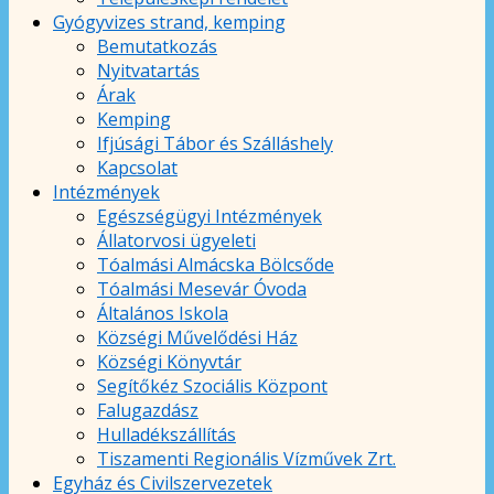
Gyógyvizes strand, kemping
Bemutatkozás
Nyitvatartás
Árak
Kemping
Ifjúsági Tábor és Szálláshely
Kapcsolat
Intézmények
Egészségügyi Intézmények
Állatorvosi ügyeleti
Tóalmási Almácska Bölcsőde
Tóalmási Mesevár Óvoda
Általános Iskola
Községi Művelődési Ház
Községi Könyvtár
Segítőkéz Szociális Központ
Falugazdász
Hulladékszállítás
Tiszamenti Regionális Vízművek Zrt.
Egyház és Civilszervezetek