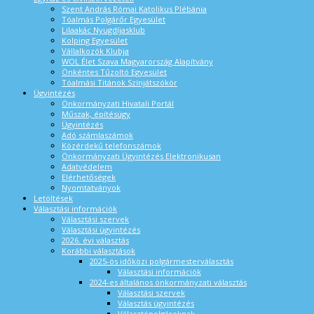
Szent András Római Katolikus Plébánia
Tóalmás Polgárőr Egyesület
Lilaakác Nyugdíjasklub
Kolping Egyesület
Vállalkozók Klubja
WOL Élet Szava Magyarország Alapítvány
Önkéntes Tűzoltó Egyesület
Tóalmási Titánok Színjátszókör
Ügyintézés
Önkormányzati Hivatali Portál
Műszak, építésügy
Ügyintézés
Adó számlaszámok
Közérdekű telefonszámok
Önkormányzati Ügyintézés Elektronikusan
Adatvédelem
Elérhetőségek
Nyomtatványok
Letöltések
Választási információk
Választási szervek
Választási ügyintézés
2026. évi választás
Korábbi választások
2025-ös időközi polgármesterválasztás
Választási információk
2024-es általános önkormányzati választás
Választási szervek
Választás ügyintézés
Választópolgároknak