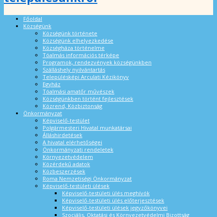
Főoldal
Községünk
Községünk története
Községünk elhelyezkedése
Községháza történelme
Tóalmás információs térképe
Programok, rendezvények községünkben
Szálláshely nyilvántartás
Településképi Arculati Kézikönyv
Egyház
Tóalmási amatőr művészek
Községünkben történt fejlesztések
Közrend, Közbiztonság
Önkormányzat
Képviselő-testület
Polgármesteri Hivatal munkatársai
Álláshirdetések
A hivatal elérhetőségei
Önkormányzati rendeletek
Környezetvédelem
Közérdekű adatok
Közbeszerzések
Roma Nemzetiségi Önkormányzat
Képviselő-testületi ülések
Képviselő-testületi ülés meghívók
Képviselő-testületi ülés előterjesztések
Képviselő-testületi ülések jegyzőkönyvei
Szociális, Oktatási és Környezetvédelmi Bizottság