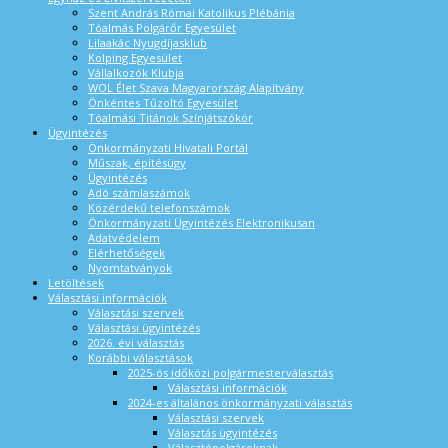
Szent András Római Katolikus Plébánia
Tóalmás Polgárőr Egyesület
Lilaakác Nyugdíjasklub
Kolping Egyesület
Vállalkozók Klubja
WOL Élet Szava Magyarország Alapítvány
Önkéntes Tűzoltó Egyesület
Tóalmási Titánok Színjátszókör
Ügyintézés
Önkormányzati Hivatali Portál
Műszak, építésügy
Ügyintézés
Adó számlaszámok
Közérdekű telefonszámok
Önkormányzati Ügyintézés Elektronikusan
Adatvédelem
Elérhetőségek
Nyomtatványok
Letöltések
Választási információk
Választási szervek
Választási ügyintézés
2026. évi választás
Korábbi választások
2025-ös időközi polgármesterválasztás
Választási információk
2024-es általános önkormányzati választás
Választási szervek
Választás ügyintézés
Választópolgároknak