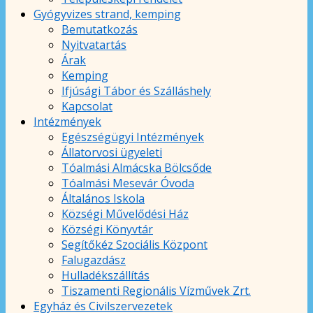
Gyógyvizes strand, kemping
Bemutatkozás
Nyitvatartás
Árak
Kemping
Ifjúsági Tábor és Szálláshely
Kapcsolat
Intézmények
Egészségügyi Intézmények
Állatorvosi ügyeleti
Tóalmási Almácska Bölcsőde
Tóalmási Mesevár Óvoda
Általános Iskola
Községi Művelődési Ház
Községi Könyvtár
Segítőkéz Szociális Központ
Falugazdász
Hulladékszállítás
Tiszamenti Regionális Vízművek Zrt.
Egyház és Civilszervezetek