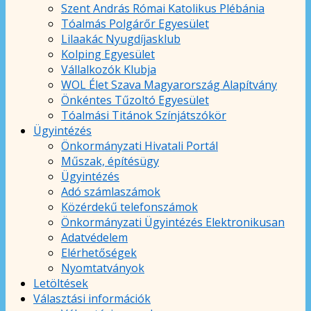
Szent András Római Katolikus Plébánia
Tóalmás Polgárőr Egyesület
Lilaakác Nyugdíjasklub
Kolping Egyesület
Vállalkozók Klubja
WOL Élet Szava Magyarország Alapítvány
Önkéntes Tűzoltó Egyesület
Tóalmási Titánok Színjátszókör
Ügyintézés
Önkormányzati Hivatali Portál
Műszak, építésügy
Ügyintézés
Adó számlaszámok
Közérdekű telefonszámok
Önkormányzati Ügyintézés Elektronikusan
Adatvédelem
Elérhetőségek
Nyomtatványok
Letöltések
Választási információk