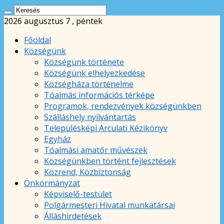
2026 augusztus 7 , péntek
Főoldal
Községünk
Községünk története
Községünk elhelyezkedése
Községháza történelme
Tóalmás információs térképe
Programok, rendezvények községünkben
Szálláshely nyilvántartás
Településképi Arculati Kézikönyv
Egyház
Tóalmási amatőr művészek
Községünkben történt fejlesztések
Közrend, Közbiztonság
Önkormányzat
Képviselő-testület
Polgármesteri Hivatal munkatársai
Álláshirdetések