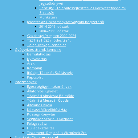
jegyzőkönyvei
Pénzügyi, Településfejlesztési és Környezetvédelmi
Bizottság
Munkaterv
Jelentés az Önkormányzat vagyoni helyzetéről
2014-2019 időszak
2006-2010 időszak
Gazdasági Program 2020-2024
TSZT és HÉSZ módosítás 1.
Településképi rendelet
Gyógyvizes strand, kemping
Bemutatkozás
Nyitvatartás
Árak
Kemping
Ifjúsági Tábor és Szálláshely
Kapcsolat
Intézmények
Egészségügyi Intézmények
Állatorvosi ügyeleti
Tóalmási Almácska Bölcsőde
Tóalmási Mesevár Óvoda
Általános Iskola
Községi Művelődési Ház
Községi Könyvtár
Segítőkéz Szociális Központ
Falugazdász
Hulladékszállítás
Tiszamenti Regionális Vízművek Zrt.
Egyház és Civilszervezetek