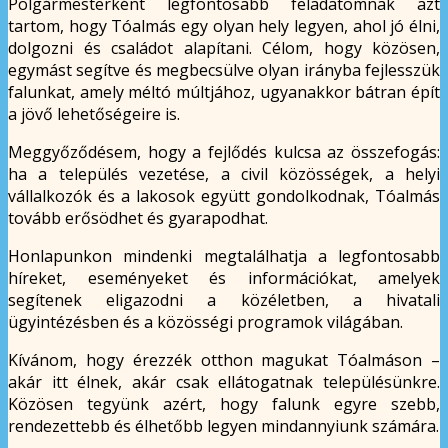
Polgármesterként legfontosabb feladatomnak azt
tartom, hogy Tóalmás egy olyan hely legyen, ahol jó élni,
dolgozni és családot alapítani. Célom, hogy közösen,
egymást segítve és megbecsülve olyan irányba fejlesszük
falunkat, amely méltó múltjához, ugyanakkor bátran épít
a jövő lehetőségeire is.
Meggyőződésem, hogy a fejlődés kulcsa az összefogás:
ha a település vezetése, a civil közösségek, a helyi
vállalkozók és a lakosok együtt gondolkodnak, Tóalmás
tovább erősödhet és gyarapodhat.
Honlapunkon mindenki megtalálhatja a legfontosabb
híreket, eseményeket és információkat, amelyek
segítenek eligazodni a közéletben, a hivatali
ügyintézésben és a közösségi programok világában.
Kívánom, hogy érezzék otthon magukat Tóalmáson –
akár itt élnek, akár csak ellátogatnak településünkre.
Közösen tegyünk azért, hogy falunk egyre szebb,
rendezettebb és élhetőbb legyen mindannyiunk számára.