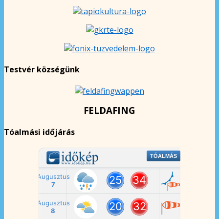
Testvér községünk
FELDAFING
Tóalmási időjárás