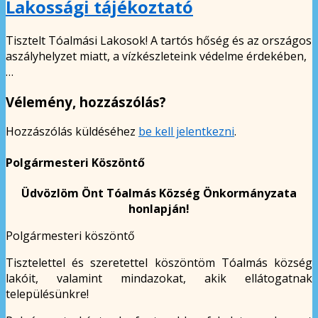
Lakossági tájékoztató
Tisztelt Tóalmási Lakosok! A tartós hőség és az országos
aszályhelyzet miatt, a vízkészleteink védelme érdekében,
…
Vélemény, hozzászólás?
Hozzászólás küldéséhez
be kell jelentkezni
.
Polgármesteri Köszöntő
Üdvözlöm Önt Tóalmás Község Önkormányzata
honlapján!
Polgármesteri köszöntő
Tisztelettel és szeretettel köszöntöm Tóalmás község
lakóit, valamint mindazokat, akik ellátogatnak
településünkre!