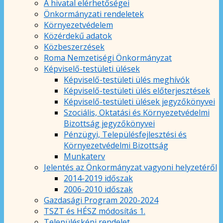
A hivatal elérhetőségei
Önkormányzati rendeletek
Környezetvédelem
Közérdekű adatok
Közbeszerzések
Roma Nemzetiségi Önkormányzat
Képviselő-testületi ülések
Képviselő-testületi ülés meghívók
Képviselő-testületi ülés előterjesztések
Képviselő-testületi ülések jegyzőkönyvei
Szociális, Oktatási és Környezetvédelmi
Bizottság jegyzőkönyvei
Pénzügyi, Településfejlesztési és
Környezetvédelmi Bizottság
Munkaterv
Jelentés az Önkormányzat vagyoni helyzetéről
2014-2019 időszak
2006-2010 időszak
Gazdasági Program 2020-2024
TSZT és HÉSZ módosítás 1.
Településképi rendelet