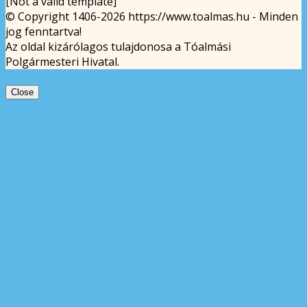
[Not a valid template]
© Copyright 1406-2026 https://www.toalmas.hu - Minden
jog fenntartva!
Az oldal kizárólagos tulajdonosa a Tóalmási
Polgármesteri Hivatal.
Close