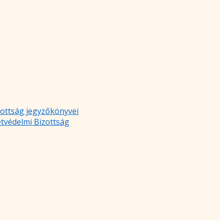
zottság jegyzőkönyvei
etvédelmi Bizottság