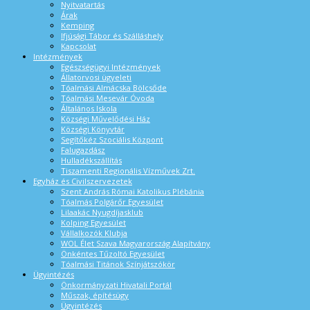
Nyitvatartás
Árak
Kemping
Ifjúsági Tábor és Szálláshely
Kapcsolat
Intézmények
Egészségügyi Intézmények
Állatorvosi ügyeleti
Tóalmási Almácska Bölcsőde
Tóalmási Mesevár Óvoda
Általános Iskola
Községi Művelődési Ház
Községi Könyvtár
Segítőkéz Szociális Központ
Falugazdász
Hulladékszállítás
Tiszamenti Regionális Vízművek Zrt.
Egyház és Civilszervezetek
Szent András Római Katolikus Plébánia
Tóalmás Polgárőr Egyesület
Lilaakác Nyugdíjasklub
Kolping Egyesület
Vállalkozók Klubja
WOL Élet Szava Magyarország Alapítvány
Önkéntes Tűzoltó Egyesület
Tóalmási Titánok Színjátszókör
Ügyintézés
Önkormányzati Hivatali Portál
Műszak, építésügy
Ügyintézés