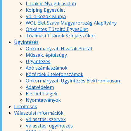
Lilaakác Nyugdíjasklub
Kolping Egyesület
Vállalkozók Klubja
WOL Élet Szava Magyarország Alapítvány
Önkéntes Tűzoltó Egyesület
Tóalmási Titánok Színjátszókör
Ügyintézés
Önkormányzati Hivatali Portál
Műszak, építésügy
Ügyintézés
Adó számlaszámok
Közérdekű telefonszámok
Önkormányzati Ügyintézés Elektronikusan
Adatvédelem
Elérhetőségek
Nyomtatványok
Letöltések
Választási információk
Választási szervek
Választási ügyintézés