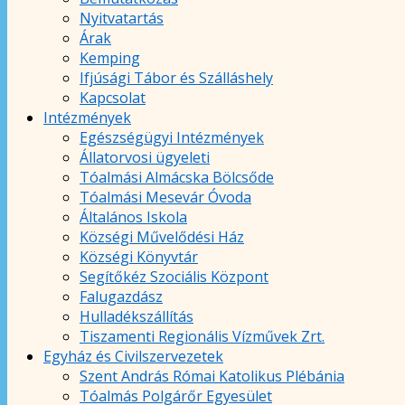
Nyitvatartás
Árak
Kemping
Ifjúsági Tábor és Szálláshely
Kapcsolat
Intézmények
Egészségügyi Intézmények
Állatorvosi ügyeleti
Tóalmási Almácska Bölcsőde
Tóalmási Mesevár Óvoda
Általános Iskola
Községi Művelődési Ház
Községi Könyvtár
Segítőkéz Szociális Központ
Falugazdász
Hulladékszállítás
Tiszamenti Regionális Vízművek Zrt.
Egyház és Civilszervezetek
Szent András Római Katolikus Plébánia
Tóalmás Polgárőr Egyesület