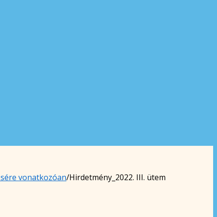
ítésére vonatkozóan
/
Hirdetmény_2022. III. ütem