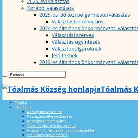
2026. évi választás
Korábbi választások
2025-ös időközi polgármesterválasztás
Választási információk
2024-es általános önkormányzati választá
Választási szervek
Választás ügyintézés
Választópolgároknak
Jelölteknek
2019-es általános önkormányzati választá
Tóalmás K
Főoldal
Községünk
Községünk története
Községünk elhelyezkedése
Községháza történelme
Tóalmás információs térképe
Programok, rendezvények községünkben
Szálláshely nyilvántartás