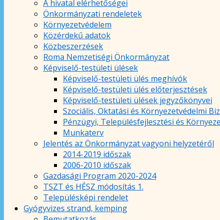
A hivatal elérhetőségei
Önkormányzati rendeletek
Környezetvédelem
Közérdekű adatok
Közbeszerzések
Roma Nemzetiségi Önkormányzat
Képviselő-testületi ülések
Képviselő-testületi ülés meghívók
Képviselő-testületi ülés előterjesztések
Képviselő-testületi ülések jegyzőkönyvei
Szociális, Oktatási és Környezetvédelmi Bi
Pénzügyi, Településfejlesztési és Környez
Munkaterv
Jelentés az Önkormányzat vagyoni helyzetéről
2014-2019 időszak
2006-2010 időszak
Gazdasági Program 2020-2024
TSZT és HÉSZ módosítás 1.
Településképi rendelet
Gyógyvizes strand, kemping
Bemutatkozás