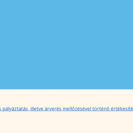
 pályáztatás, illetve árverés mellőzésével történő értékes