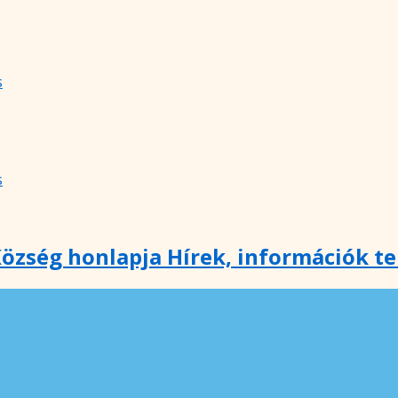
s
s
özség honlapja Hírek, információk t