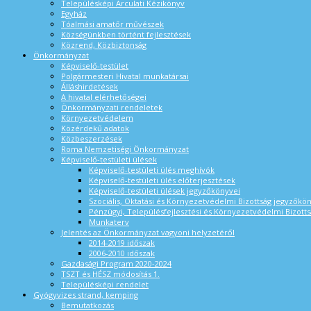
Településképi Arculati Kézikönyv
Egyház
Tóalmási amatőr művészek
Községünkben történt fejlesztések
Közrend, Közbiztonság
Önkormányzat
Képviselő-testület
Polgármesteri Hivatal munkatársai
Álláshirdetések
A hivatal elérhetőségei
Önkormányzati rendeletek
Környezetvédelem
Közérdekű adatok
Közbeszerzések
Roma Nemzetiségi Önkormányzat
Képviselő-testületi ülések
Képviselő-testületi ülés meghívók
Képviselő-testületi ülés előterjesztések
Képviselő-testületi ülések jegyzőkönyvei
Szociális, Oktatási és Környezetvédelmi Bizottság jegyzőkö
Pénzügyi, Településfejlesztési és Környezetvédelmi Bizotts
Munkaterv
Jelentés az Önkormányzat vagyoni helyzetéről
2014-2019 időszak
2006-2010 időszak
Gazdasági Program 2020-2024
TSZT és HÉSZ módosítás 1.
Településképi rendelet
Gyógyvizes strand, kemping
Bemutatkozás