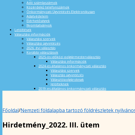
Adó számlaszámok
Közérdekű telefonszámok
Önkormányzati Ügyintézés Elektronikusan
Adatvédelem
Elérhetőségek
Nyomtatványok
Letöltések
Választási információk
Választási szervek
Választási ügyintézés
2026. évi választás
Korábbi választások
2025-ös időközi polgármesterválasztás
Választási információk
2024-es általános önkormányzati választás
Választási szervek
Választás ügyintézés
Választópolgároknak
Jelölteknek
2019-es általános önkormányzati választás
Főoldal
/
Nemzeti földalapba tartozó földrészletek nyilvános
Hirdetmény_2022. III. ütem