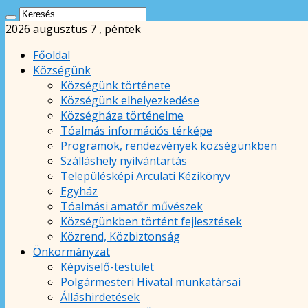
2026 augusztus 7 , péntek
Főoldal
Községünk
Községünk története
Községünk elhelyezkedése
Községháza történelme
Tóalmás információs térképe
Programok, rendezvények községünkben
Szálláshely nyilvántartás
Településképi Arculati Kézikönyv
Egyház
Tóalmási amatőr művészek
Községünkben történt fejlesztések
Közrend, Közbiztonság
Önkormányzat
Képviselő-testület
Polgármesteri Hivatal munkatársai
Álláshirdetések