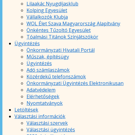
Lilaakác Nyugdíjasklub
Kolping Egyesület
Vállalkozók Klubja
WOL Élet Szava Magyarország Alapítvány
Önkéntes Tűzoltó Egyesület
Tóalmási Titánok Színjátszókör
Ügyintézés
Önkormányzati Hivatali Portál
Műszak, építésügy
Ügyintézés
Adó számlaszámok
Közérdekű telefonszámok
Önkormányzati Ügyintézés Elektronikusan
Adatvédelem
Elérhetőségek
Nyomtatványok
Letöltések
Választási információk
Választási szervek
Választási ügyintézés