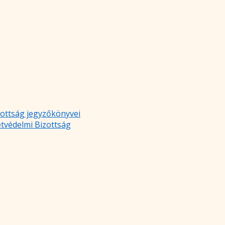
zottság jegyzőkönyvei
etvédelmi Bizottság