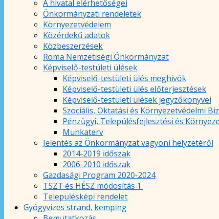
A hivatal elérhetőségei
Önkormányzati rendeletek
Környezetvédelem
Közérdekű adatok
Közbeszerzések
Roma Nemzetiségi Önkormányzat
Képviselő-testületi ülések
Képviselő-testületi ülés meghívók
Képviselő-testületi ülés előterjesztések
Képviselő-testületi ülések jegyzőkönyvei
Szociális, Oktatási és Környezetvédelmi Bi
Pénzügyi, Településfejlesztési és Környez
Munkaterv
Jelentés az Önkormányzat vagyoni helyzetéről
2014-2019 időszak
2006-2010 időszak
Gazdasági Program 2020-2024
TSZT és HÉSZ módosítás 1.
Településképi rendelet
Gyógyvizes strand, kemping
Bemutatkozás