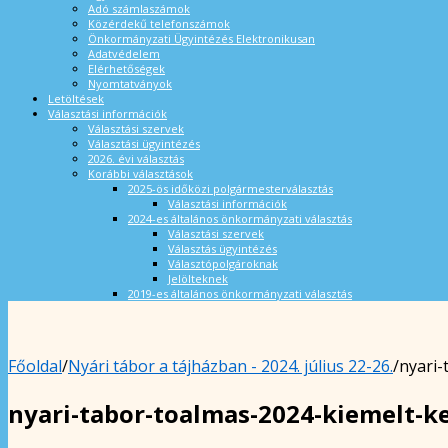
Adó számlaszámok
Közérdekű telefonszámok
Önkormányzati Ügyintézés Elektronikusan
Adatvédelem
Elérhetőségek
Nyomtatványok
Letöltések
Választási információk
Választási szervek
Választási ügyintézés
2026. évi választás
Korábbi választások
2025-ös időközi polgármesterválasztás
Választási információk
2024-es általános önkormányzati választás
Választási szervek
Választás ügyintézés
Választópolgároknak
Jelölteknek
2019-es általános önkormányzati választás
Főoldal
/
Nyári tábor a tájházban - 2024. július 22-26.
/
nyari-
nyari-tabor-toalmas-2024-kiemelt-k