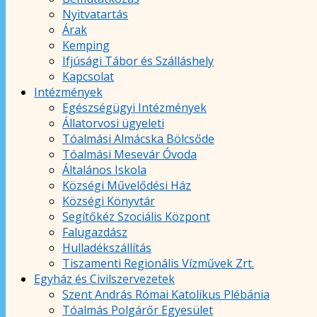
Nyitvatartás
Árak
Kemping
Ifjúsági Tábor és Szálláshely
Kapcsolat
Intézmények
Egészségügyi Intézmények
Állatorvosi ügyeleti
Tóalmási Almácska Bölcsőde
Tóalmási Mesevár Óvoda
Általános Iskola
Községi Művelődési Ház
Községi Könyvtár
Segítőkéz Szociális Központ
Falugazdász
Hulladékszállítás
Tiszamenti Regionális Vízművek Zrt.
Egyház és Civilszervezetek
Szent András Római Katolikus Plébánia
Tóalmás Polgárőr Egyesület