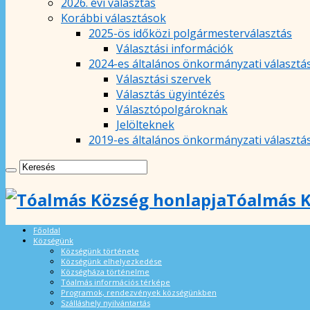
2026. évi választás
Korábbi választások
2025-ös időközi polgármesterválasztás
Választási információk
2024-es általános önkormányzati választá
Választási szervek
Választás ügyintézés
Választópolgároknak
Jelölteknek
2019-es általános önkormányzati választá
Tóalmás K
Főoldal
Községünk
Községünk története
Községünk elhelyezkedése
Községháza történelme
Tóalmás információs térképe
Programok, rendezvények községünkben
Szálláshely nyilvántartás