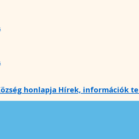
s
s
özség honlapja Hírek, információk t