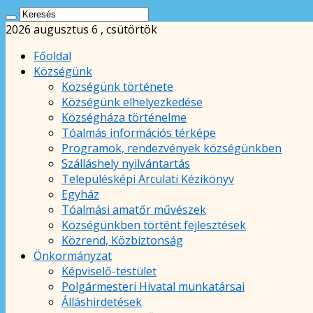
2026 augusztus 6 , csütörtök
Főoldal
Községünk
Községünk története
Községünk elhelyezkedése
Községháza történelme
Tóalmás információs térképe
Programok, rendezvények községünkben
Szálláshely nyilvántartás
Településképi Arculati Kézikönyv
Egyház
Tóalmási amatőr művészek
Községünkben történt fejlesztések
Közrend, Közbiztonság
Önkormányzat
Képviselő-testület
Polgármesteri Hivatal munkatársai
Álláshirdetések