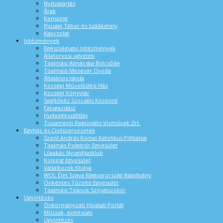
Nyitvatartás
Árak
Kemping
Ifjúsági Tábor és Szálláshely
Kapcsolat
Intézmények
Egészségügyi Intézmények
Állatorvosi ügyeleti
Tóalmási Almácska Bölcsőde
Tóalmási Mesevár Óvoda
Általános Iskola
Községi Művelődési Ház
Községi Könyvtár
Segítőkéz Szociális Központ
Falugazdász
Hulladékszállítás
Tiszamenti Regionális Vízművek Zrt.
Egyház és Civilszervezetek
Szent András Római Katolikus Plébánia
Tóalmás Polgárőr Egyesület
Lilaakác Nyugdíjasklub
Kolping Egyesület
Vállalkozók Klubja
WOL Élet Szava Magyarország Alapítvány
Önkéntes Tűzoltó Egyesület
Tóalmási Titánok Színjátszókör
Ügyintézés
Önkormányzati Hivatali Portál
Műszak, építésügy
Ügyintézés