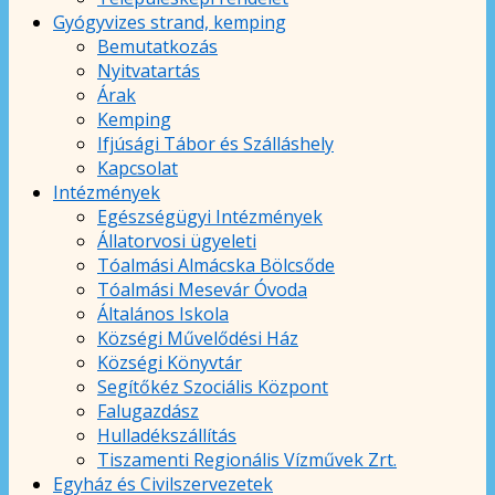
Gyógyvizes strand, kemping
Bemutatkozás
Nyitvatartás
Árak
Kemping
Ifjúsági Tábor és Szálláshely
Kapcsolat
Intézmények
Egészségügyi Intézmények
Állatorvosi ügyeleti
Tóalmási Almácska Bölcsőde
Tóalmási Mesevár Óvoda
Általános Iskola
Községi Művelődési Ház
Községi Könyvtár
Segítőkéz Szociális Központ
Falugazdász
Hulladékszállítás
Tiszamenti Regionális Vízművek Zrt.
Egyház és Civilszervezetek