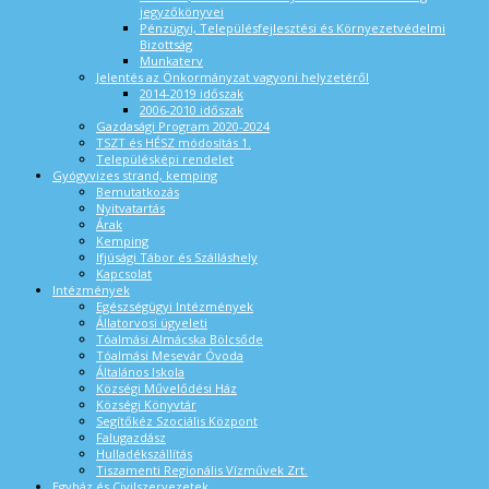
jegyzőkönyvei
Pénzügyi, Településfejlesztési és Környezetvédelmi
Bizottság
Munkaterv
Jelentés az Önkormányzat vagyoni helyzetéről
2014-2019 időszak
2006-2010 időszak
Gazdasági Program 2020-2024
TSZT és HÉSZ módosítás 1.
Településképi rendelet
Gyógyvizes strand, kemping
Bemutatkozás
Nyitvatartás
Árak
Kemping
Ifjúsági Tábor és Szálláshely
Kapcsolat
Intézmények
Egészségügyi Intézmények
Állatorvosi ügyeleti
Tóalmási Almácska Bölcsőde
Tóalmási Mesevár Óvoda
Általános Iskola
Községi Művelődési Ház
Községi Könyvtár
Segítőkéz Szociális Központ
Falugazdász
Hulladékszállítás
Tiszamenti Regionális Vízművek Zrt.
Egyház és Civilszervezetek