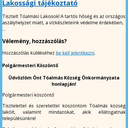
Lakossági tájékoztató
Tisztelt Tóalmási Lakosok! A tartós hőség és az országos
aszályhelyzet miatt, a vízkészleteink védelme érdekében,
…
Vélemény, hozzászólás?
Hozzászólás küldéséhez
be kell jelentkezni
.
Polgármesteri Köszöntő
Üdvözlöm Önt Tóalmás Község Önkormányzata
honlapján!
Polgármesteri köszöntő
Tisztelettel és szeretettel köszöntöm Tóalmás község
lakóit, valamint mindazokat, akik ellátogatnak
településünkre!