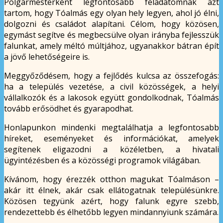
Polgármesterként legfontosabb feladatomnak azt
tartom, hogy Tóalmás egy olyan hely legyen, ahol jó élni,
dolgozni és családot alapítani. Célom, hogy közösen,
egymást segítve és megbecsülve olyan irányba fejlesszük
falunkat, amely méltó múltjához, ugyanakkor bátran épít
a jövő lehetőségeire is.
Meggyőződésem, hogy a fejlődés kulcsa az összefogás:
ha a település vezetése, a civil közösségek, a helyi
vállalkozók és a lakosok együtt gondolkodnak, Tóalmás
tovább erősödhet és gyarapodhat.
Honlapunkon mindenki megtalálhatja a legfontosabb
híreket, eseményeket és információkat, amelyek
segítenek eligazodni a közéletben, a hivatali
ügyintézésben és a közösségi programok világában.
Kívánom, hogy érezzék otthon magukat Tóalmáson –
akár itt élnek, akár csak ellátogatnak településünkre.
Közösen tegyünk azért, hogy falunk egyre szebb,
rendezettebb és élhetőbb legyen mindannyiunk számára.