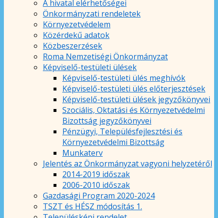
A hivatal elérhetőségei
Önkormányzati rendeletek
Környezetvédelem
Közérdekű adatok
Közbeszerzések
Roma Nemzetiségi Önkormányzat
Képviselő-testületi ülések
Képviselő-testületi ülés meghívók
Képviselő-testületi ülés előterjesztések
Képviselő-testületi ülések jegyzőkönyvei
Szociális, Oktatási és Környezetvédelmi
Bizottság jegyzőkönyvei
Pénzügyi, Településfejlesztési és
Környezetvédelmi Bizottság
Munkaterv
Jelentés az Önkormányzat vagyoni helyzetéről
2014-2019 időszak
2006-2010 időszak
Gazdasági Program 2020-2024
TSZT és HÉSZ módosítás 1.
Településképi rendelet