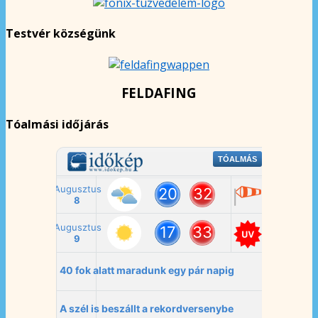
Testvér községünk
FELDAFING
Tóalmási időjárás