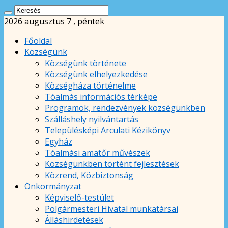
2026 augusztus 7 , péntek
Főoldal
Községünk
Községünk története
Községünk elhelyezkedése
Községháza történelme
Tóalmás információs térképe
Programok, rendezvények községünkben
Szálláshely nyilvántartás
Településképi Arculati Kézikönyv
Egyház
Tóalmási amatőr művészek
Községünkben történt fejlesztések
Közrend, Közbiztonság
Önkormányzat
Képviselő-testület
Polgármesteri Hivatal munkatársai
Álláshirdetések