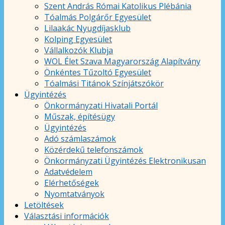
Szent András Római Katolikus Plébánia
Tóalmás Polgárőr Egyesület
Lilaakác Nyugdíjasklub
Kolping Egyesület
Vállalkozók Klubja
WOL Élet Szava Magyarország Alapítvány
Önkéntes Tűzoltó Egyesület
Tóalmási Titánok Színjátszókör
Ügyintézés
Önkormányzati Hivatali Portál
Műszak, építésügy
Ügyintézés
Adó számlaszámok
Közérdekű telefonszámok
Önkormányzati Ügyintézés Elektronikusan
Adatvédelem
Elérhetőségek
Nyomtatványok
Letöltések
Választási információk