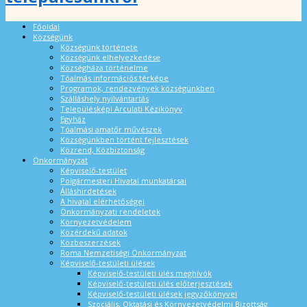
Főoldal
Községünk
Községünk története
Községünk elhelyezkedése
Községháza történelme
Tóalmás információs térképe
Programok, rendezvények községünkben
Szálláshely nyilvántartás
Településképi Arculati Kézikönyv
Egyház
Tóalmási amatőr művészek
Községünkben történt fejlesztések
Közrend, Közbiztonság
Önkormányzat
Képviselő-testület
Polgármesteri Hivatal munkatársai
Álláshirdetések
A hivatal elérhetőségei
Önkormányzati rendeletek
Környezetvédelem
Közérdekű adatok
Közbeszerzések
Roma Nemzetiségi Önkormányzat
Képviselő-testületi ülések
Képviselő-testületi ülés meghívók
Képviselő-testületi ülés előterjesztések
Képviselő-testületi ülések jegyzőkönyvei
Szociális, Oktatási és Környezetvédelmi Bizottság