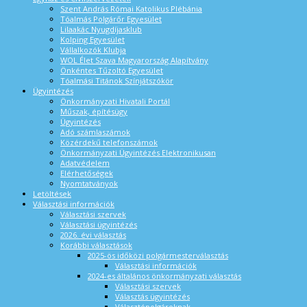
Szent András Római Katolikus Plébánia
Tóalmás Polgárőr Egyesület
Lilaakác Nyugdíjasklub
Kolping Egyesület
Vállalkozók Klubja
WOL Élet Szava Magyarország Alapítvány
Önkéntes Tűzoltó Egyesület
Tóalmási Titánok Színjátszókör
Ügyintézés
Önkormányzati Hivatali Portál
Műszak, építésügy
Ügyintézés
Adó számlaszámok
Közérdekű telefonszámok
Önkormányzati Ügyintézés Elektronikusan
Adatvédelem
Elérhetőségek
Nyomtatványok
Letöltések
Választási információk
Választási szervek
Választási ügyintézés
2026. évi választás
Korábbi választások
2025-ös időközi polgármesterválasztás
Választási információk
2024-es általános önkormányzati választás
Választási szervek
Választás ügyintézés
Választópolgároknak