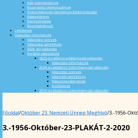
Adó számlaszámok
Közérdekű telefonszámok
Önkormányzati Ügyintézés Elektronikusan
Adatvédelem
Elérhetőségek
Nyomtatványok
Letöltések
Választási információk
Választási szervek
Választási ügyintézés
2026. évi választás
Korábbi választások
2025-ös időközi polgármesterválasztás
Választási információk
2024-es általános önkormányzati választás
Választási szervek
Választás ügyintézés
Választópolgároknak
Jelölteknek
2019-es általános önkormányzati választás
Főoldal
/
Október 23. Nemzeti Ünnep Meghívó
/
3.-1956-Okt
3.-1956-Október-23-PLAKÁT-2-2020