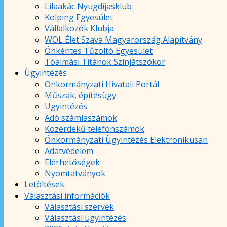
Lilaakác Nyugdíjasklub
Kolping Egyesület
Vállalkozók Klubja
WOL Élet Szava Magyarország Alapítvány
Önkéntes Tűzoltó Egyesület
Tóalmási Titánok Színjátszókör
Ügyintézés
Önkormányzati Hivatali Portál
Műszak, építésügy
Ügyintézés
Adó számlaszámok
Közérdekű telefonszámok
Önkormányzati Ügyintézés Elektronikusan
Adatvédelem
Elérhetőségek
Nyomtatványok
Letöltések
Választási információk
Választási szervek
Választási ügyintézés