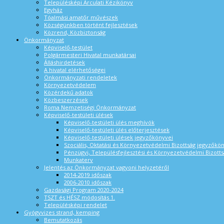
Településképi Arculati Kézikönyv
Egyház
Tóalmási amatőr művészek
Községünkben történt fejlesztések
Közrend, Közbiztonság
Önkormányzat
Képviselő-testület
Polgármesteri Hivatal munkatársai
Álláshirdetések
A hivatal elérhetőségei
Önkormányzati rendeletek
Környezetvédelem
Közérdekű adatok
Közbeszerzések
Roma Nemzetiségi Önkormányzat
Képviselő-testületi ülések
Képviselő-testületi ülés meghívók
Képviselő-testületi ülés előterjesztések
Képviselő-testületi ülések jegyzőkönyvei
Szociális, Oktatási és Környezetvédelmi Bizottság jegyzőkö
Pénzügyi, Településfejlesztési és Környezetvédelmi Bizotts
Munkaterv
Jelentés az Önkormányzat vagyoni helyzetéről
2014-2019 időszak
2006-2010 időszak
Gazdasági Program 2020-2024
TSZT és HÉSZ módosítás 1.
Településképi rendelet
Gyógyvizes strand, kemping
Bemutatkozás