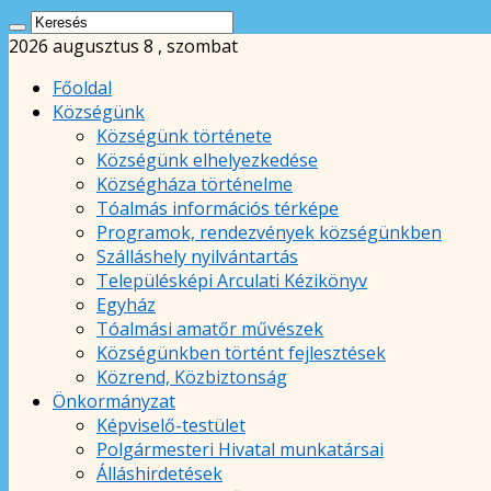
2026 augusztus 8 , szombat
Főoldal
Községünk
Községünk története
Községünk elhelyezkedése
Községháza történelme
Tóalmás információs térképe
Programok, rendezvények községünkben
Szálláshely nyilvántartás
Településképi Arculati Kézikönyv
Egyház
Tóalmási amatőr művészek
Községünkben történt fejlesztések
Közrend, Közbiztonság
Önkormányzat
Képviselő-testület
Polgármesteri Hivatal munkatársai
Álláshirdetések