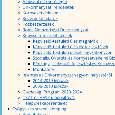
A hivatal elérhetőségei
Önkormányzati rendeletek
Környezetvédelem
Közérdekű adatok
Közbeszerzések
Roma Nemzetiségi Önkormányzat
Képviselő-testületi ülések
Képviselő-testületi ülés meghívók
Képviselő-testületi ülés előterjesztések
Képviselő-testületi ülések jegyzőkönyvei
Szociális, Oktatási és Környezetvédelmi Bi
Pénzügyi, Településfejlesztési és Környez
Munkaterv
Jelentés az Önkormányzat vagyoni helyzetéről
2014-2019 időszak
2006-2010 időszak
Gazdasági Program 2020-2024
TSZT és HÉSZ módosítás 1.
Településképi rendelet
Gyógyvizes strand, kemping
Bemutatkozás