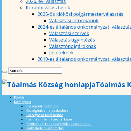
2026. évi választás
Korábbi választások
2025-ös időközi polgármesterválasztás
Választási információk
2024-es általános önkormányzati választá
Választási szervek
Választás ügyintézés
Választópolgároknak
Jelölteknek
2019-es általános önkormányzati választá
Tóalmás K
Főoldal
Községünk
Községünk története
Községünk elhelyezkedése
Községháza történelme
Tóalmás információs térképe
Programok, rendezvények községünkben
Szálláshely nyilvántartás