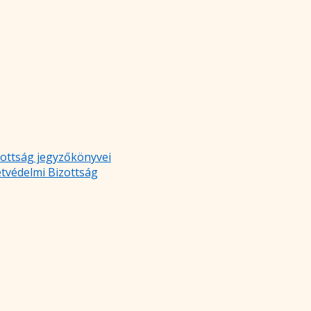
zottság jegyzőkönyvei
etvédelmi Bizottság