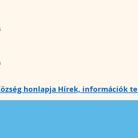
s
s
özség honlapja Hírek, információk t