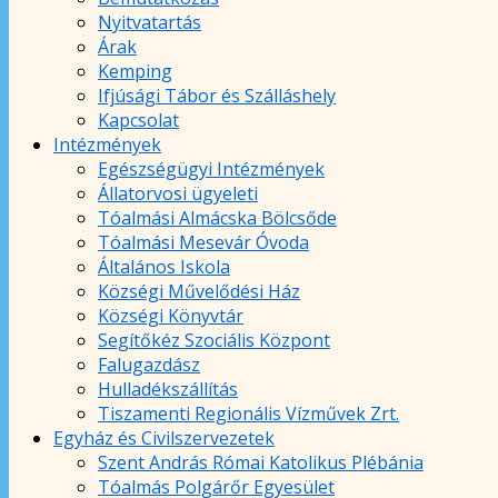
Nyitvatartás
Árak
Kemping
Ifjúsági Tábor és Szálláshely
Kapcsolat
Intézmények
Egészségügyi Intézmények
Állatorvosi ügyeleti
Tóalmási Almácska Bölcsőde
Tóalmási Mesevár Óvoda
Általános Iskola
Községi Művelődési Ház
Községi Könyvtár
Segítőkéz Szociális Központ
Falugazdász
Hulladékszállítás
Tiszamenti Regionális Vízművek Zrt.
Egyház és Civilszervezetek
Szent András Római Katolikus Plébánia
Tóalmás Polgárőr Egyesület