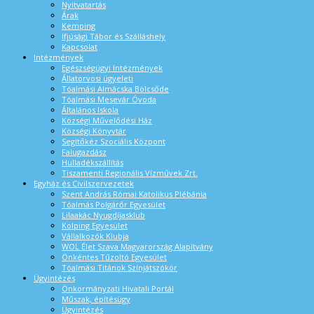
Nyitvatartás
Árak
Kemping
Ifjúsági Tábor és Szálláshely
Kapcsolat
Intézmények
Egészségügyi Intézmények
Állatorvosi ügyeleti
Tóalmási Almácska Bölcsőde
Tóalmási Mesevár Óvoda
Általános Iskola
Községi Művelődési Ház
Községi Könyvtár
Segítőkéz Szociális Központ
Falugazdász
Hulladékszállítás
Tiszamenti Regionális Vízművek Zrt.
Egyház és Civilszervezetek
Szent András Római Katolikus Plébánia
Tóalmás Polgárőr Egyesület
Lilaakác Nyugdíjasklub
Kolping Egyesület
Vállalkozók Klubja
WOL Élet Szava Magyarország Alapítvány
Önkéntes Tűzoltó Egyesület
Tóalmási Titánok Színjátszókör
Ügyintézés
Önkormányzati Hivatali Portál
Műszak, építésügy
Ügyintézés