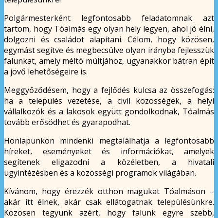
Polgármesterként legfontosabb feladatomnak azt
tartom, hogy Tóalmás egy olyan hely legyen, ahol jó élni,
dolgozni és családot alapítani. Célom, hogy közösen,
egymást segítve és megbecsülve olyan irányba fejlesszük
falunkat, amely méltó múltjához, ugyanakkor bátran épít
a jövő lehetőségeire is.
Meggyőződésem, hogy a fejlődés kulcsa az összefogás:
ha a település vezetése, a civil közösségek, a helyi
vállalkozók és a lakosok együtt gondolkodnak, Tóalmás
tovább erősödhet és gyarapodhat.
Honlapunkon mindenki megtalálhatja a legfontosabb
híreket, eseményeket és információkat, amelyek
segítenek eligazodni a közéletben, a hivatali
ügyintézésben és a közösségi programok világában.
Kívánom, hogy érezzék otthon magukat Tóalmáson –
akár itt élnek, akár csak ellátogatnak településünkre.
Közösen tegyünk azért, hogy falunk egyre szebb,