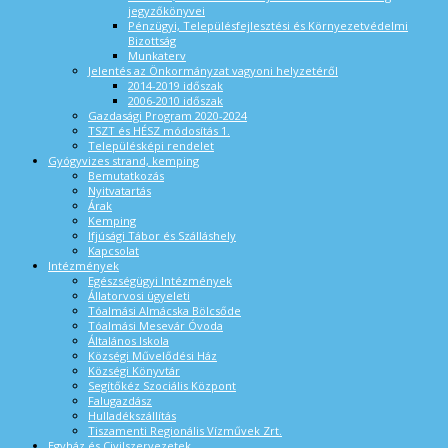
jegyzőkönyvei
Pénzügyi, Településfejlesztési és Környezetvédelmi
Bizottság
Munkaterv
Jelentés az Önkormányzat vagyoni helyzetéről
2014-2019 időszak
2006-2010 időszak
Gazdasági Program 2020-2024
TSZT és HÉSZ módosítás 1.
Településképi rendelet
Gyógyvizes strand, kemping
Bemutatkozás
Nyitvatartás
Árak
Kemping
Ifjúsági Tábor és Szálláshely
Kapcsolat
Intézmények
Egészségügyi Intézmények
Állatorvosi ügyeleti
Tóalmási Almácska Bölcsőde
Tóalmási Mesevár Óvoda
Általános Iskola
Községi Művelődési Ház
Községi Könyvtár
Segítőkéz Szociális Központ
Falugazdász
Hulladékszállítás
Tiszamenti Regionális Vízművek Zrt.
Egyház és Civilszervezetek