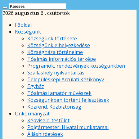
2026 augusztus 6 , csütörtök
Főoldal
Községünk
Községünk története
Községünk elhelyezkedése
Községháza történelme
Tóalmás információs térképe
Programok, rendezvények községünkben
Szálláshely nyilvántartás
Településképi Arculati Kézikönyv
Egyház
Tóalmási amatőr művészek
Községünkben történt fejlesztések
Közrend, Közbiztonság
Önkormányzat
Képviselő-testület
Polgármesteri Hivatal munkatársai
Álláshirdetések