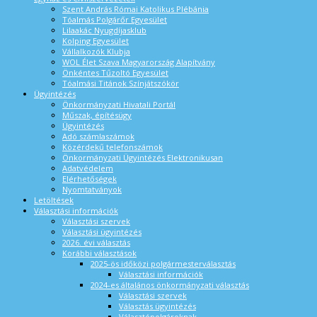
Szent András Római Katolikus Plébánia
Tóalmás Polgárőr Egyesület
Lilaakác Nyugdíjasklub
Kolping Egyesület
Vállalkozók Klubja
WOL Élet Szava Magyarország Alapítvány
Önkéntes Tűzoltó Egyesület
Tóalmási Titánok Színjátszókör
Ügyintézés
Önkormányzati Hivatali Portál
Műszak, építésügy
Ügyintézés
Adó számlaszámok
Közérdekű telefonszámok
Önkormányzati Ügyintézés Elektronikusan
Adatvédelem
Elérhetőségek
Nyomtatványok
Letöltések
Választási információk
Választási szervek
Választási ügyintézés
2026. évi választás
Korábbi választások
2025-ös időközi polgármesterválasztás
Választási információk
2024-es általános önkormányzati választás
Választási szervek
Választás ügyintézés
Választópolgároknak