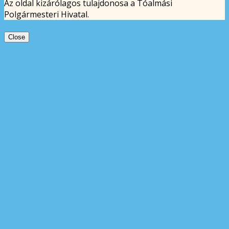
Az oldal kizárólagos tulajdonosa a Tóalmási
Polgármesteri Hivatal.
Close