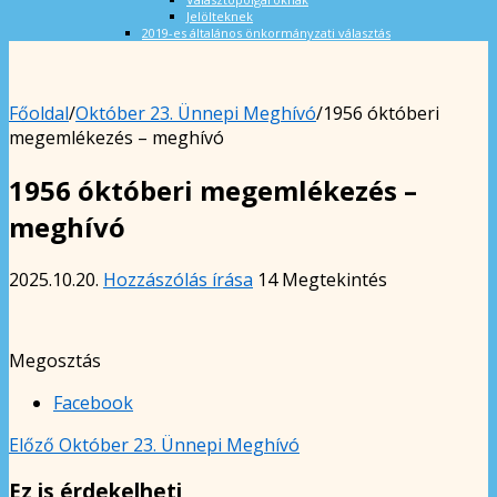
Jelölteknek
2019-es általános önkormányzati választás
Főoldal
/
Október 23. Ünnepi Meghívó
/
1956 óktóberi
megemlékezés – meghívó
1956 óktóberi megemlékezés –
meghívó
2025.10.20.
Hozzászólás írása
14 Megtekintés
Megosztás
Facebook
Előző
Október 23. Ünnepi Meghívó
Ez is érdekelheti