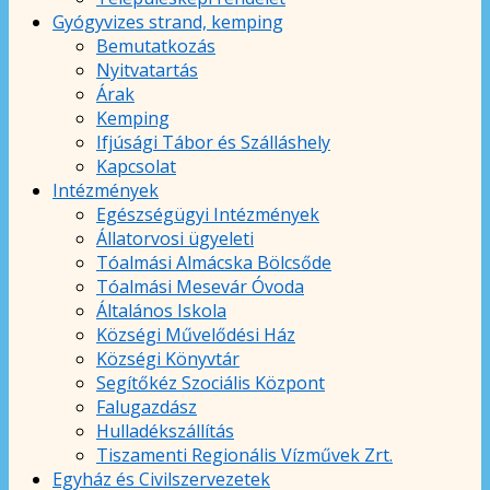
Gyógyvizes strand, kemping
Bemutatkozás
Nyitvatartás
Árak
Kemping
Ifjúsági Tábor és Szálláshely
Kapcsolat
Intézmények
Egészségügyi Intézmények
Állatorvosi ügyeleti
Tóalmási Almácska Bölcsőde
Tóalmási Mesevár Óvoda
Általános Iskola
Községi Művelődési Ház
Községi Könyvtár
Segítőkéz Szociális Központ
Falugazdász
Hulladékszállítás
Tiszamenti Regionális Vízművek Zrt.
Egyház és Civilszervezetek