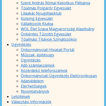
Szent András Római Katolikus Plébánia
Tóalmás Polgárőr Egyesület
Lilaakác Nyugdíjasklub
Kolping Egyesület
Vállalkozók Klubja
WOL Élet Szava Magyarország Alapítvány
Önkéntes Tűzoltó Egyesület
Tóalmási Titánok Színjátszókör
Ügyintézés
Önkormányzati Hivatali Portál
Műszak, építésügy
Ügyintézés
Adó számlaszámok
Közérdekű telefonszámok
Önkormányzati Ügyintézés Elektronikusan
Adatvédelem
Elérhetőségek
Nyomtatványok
Letöltések
Választási információk