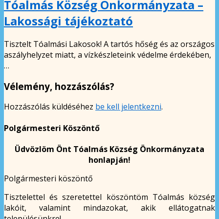
Tóalmás Község Önkormányzata –
Lakossági tájékoztató
Tisztelt Tóalmási Lakosok! A tartós hőség és az országos
aszályhelyzet miatt, a vízkészleteink védelme érdekében,
…
Vélemény, hozzászólás?
Hozzászólás küldéséhez
be kell jelentkezni
.
Polgármesteri Köszöntő
Üdvözlöm Önt Tóalmás Község Önkormányzata
honlapján!
Polgármesteri köszöntő
Tisztelettel és szeretettel köszöntöm Tóalmás község
lakóit, valamint mindazokat, akik ellátogatnak
településünkre!