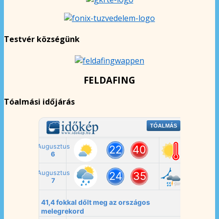
Testvér községünk
FELDAFING
Tóalmási időjárás