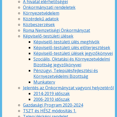
A hivatal elérhetőségei
Önkormányzati rendeletek
Környezetvédelem
Közérdekű adatok
Közbeszerzések
Roma Nemzetiségi Önkormányzat
Képviselő-testületi ülések
Képviselő-testületi ülés meghívók
Képviselő-testületi ülés előterjesztések
Képviselő-testületi ülések jegyzőkönyvei
Szociális, Oktatási és Környezetvédelmi
Bizottság jegyzőkönyvei
Pénzügyi, Településfejlesztési és
Környezetvédelmi Bizottság
Munkaterv
Jelentés az Önkormányzat vagyoni helyzetéről
2014-2019 időszak
2006-2010 időszak
Gazdasági Program 2020-2024
TSZT és HÉSZ módosítás 1.
Településképi rendelet