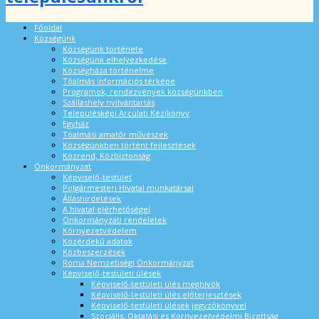
Főoldal
Községünk
Községünk története
Községünk elhelyezkedése
Községháza történelme
Tóalmás információs térképe
Programok, rendezvények községünkben
Szálláshely nyilvántartás
Településképi Arculati Kézikönyv
Egyház
Tóalmási amatőr művészek
Községünkben történt fejlesztések
Közrend, Közbiztonság
Önkormányzat
Képviselő-testület
Polgármesteri Hivatal munkatársai
Álláshirdetések
A hivatal elérhetőségei
Önkormányzati rendeletek
Környezetvédelem
Közérdekű adatok
Közbeszerzések
Roma Nemzetiségi Önkormányzat
Képviselő-testületi ülések
Képviselő-testületi ülés meghívók
Képviselő-testületi ülés előterjesztések
Képviselő-testületi ülések jegyzőkönyvei
Szociális, Oktatási és Környezetvédelmi Bizottság