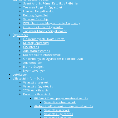
Szent András Római Katolikus Plébánia
Tóalmás Polgárőr Egyesület
Lilaakác Nyugdíjasklub
Kolping Egyesület
Vállalkozók Klubja
WOL Élet Szava Magyarország Alapítvány
Önkéntes Tűzoltó Egyesület
Tóalmási Titánok Színjátszókör
Ügyintézés
Önkormányzati Hivatali Portál
Műszak, építésügy
Ügyintézés
Adó számlaszámok
Közérdekű telefonszámok
Önkormányzati Ügyintézés Elektronikusan
Adatvédelem
Elérhetőségek
Nyomtatványok
Letöltések
Választási információk
Választási szervek
Választási ügyintézés
2026. évi választás
Korábbi választások
2025-ös időközi polgármesterválasztás
Választási információk
2024-es általános önkormányzati választás
Választási szervek
Választás ügyintézés
Választópolgároknak