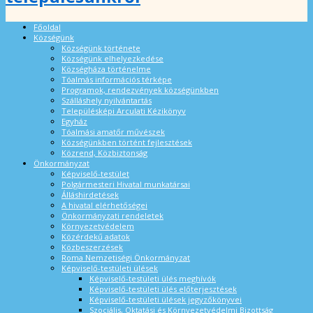
Főoldal
Községünk
Községünk története
Községünk elhelyezkedése
Községháza történelme
Tóalmás információs térképe
Programok, rendezvények községünkben
Szálláshely nyilvántartás
Településképi Arculati Kézikönyv
Egyház
Tóalmási amatőr művészek
Községünkben történt fejlesztések
Közrend, Közbiztonság
Önkormányzat
Képviselő-testület
Polgármesteri Hivatal munkatársai
Álláshirdetések
A hivatal elérhetőségei
Önkormányzati rendeletek
Környezetvédelem
Közérdekű adatok
Közbeszerzések
Roma Nemzetiségi Önkormányzat
Képviselő-testületi ülések
Képviselő-testületi ülés meghívók
Képviselő-testületi ülés előterjesztések
Képviselő-testületi ülések jegyzőkönyvei
Szociális, Oktatási és Környezetvédelmi Bizottság