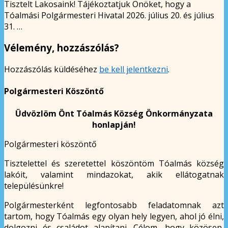
Tisztelt Lakosaink! Tájékoztatjuk Önöket, hogy a
Tóalmási Polgármesteri Hivatal 2026. július 20. és július
31. …
Vélemény, hozzászólás?
Hozzászólás küldéséhez
be kell jelentkezni
.
Polgármesteri Köszöntő
Üdvözlöm Önt Tóalmás Község Önkormányzata
honlapján!
Polgármesteri köszöntő
Tisztelettel és szeretettel köszöntöm Tóalmás község
lakóit, valamint mindazokat, akik ellátogatnak
településünkre!
Polgármesterként legfontosabb feladatomnak azt
tartom, hogy Tóalmás egy olyan hely legyen, ahol jó élni,
dolgozni és családot alapítani. Célom, hogy közösen,