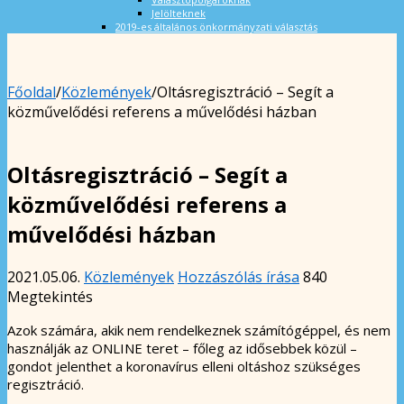
Jelölteknek
2019-es általános önkormányzati választás
Főoldal
/
Közlemények
/
Oltásregisztráció – Segít a
közművelődési referens a művelődési házban
Oltásregisztráció – Segít a
közművelődési referens a
művelődési házban
2021.05.06.
Közlemények
Hozzászólás írása
840
Megtekintés
Azok számára, akik nem rendelkeznek számítógéppel, és nem
használják az ONLINE teret – főleg az idősebbek közül –
gondot jelenthet a koronavírus elleni oltáshoz szükséges
regisztráció.