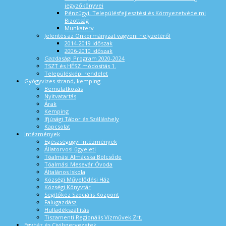
jegyzőkönyvei
Pénzügyi, Településfejlesztési és Környezetvédelmi
Bizottság
Munkaterv
Jelentés az Önkormányzat vagyoni helyzetéről
2014-2019 időszak
2006-2010 időszak
Gazdasági Program 2020-2024
TSZT és HÉSZ módosítás 1.
Településképi rendelet
Gyógyvizes strand, kemping
Bemutatkozás
Nyitvatartás
Árak
Kemping
Ifjúsági Tábor és Szálláshely
Kapcsolat
Intézmények
Egészségügyi Intézmények
Állatorvosi ügyeleti
Tóalmási Almácska Bölcsőde
Tóalmási Mesevár Óvoda
Általános Iskola
Községi Művelődési Ház
Községi Könyvtár
Segítőkéz Szociális Központ
Falugazdász
Hulladékszállítás
Tiszamenti Regionális Vízművek Zrt.
Egyház és Civilszervezetek