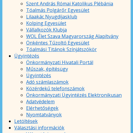
Szent András Római Katolikus Plébánia
Tóalmás Polgárőr Egyesület
Lilaakác Nyugdíjasklub
Kolping Egyesület
Vállalkozók Klubja
WOL Élet Szava Magyarország Alapítvány
Önkéntes Tűzoltó Egyesület
Tóalmási Titánok Színjátszókör
Ügyintézés
Önkormányzati Hivatali Portál
Műszak, építésügy
Ügyintézés
Adó számlaszámok
Közérdekű telefonszámok
Önkormányzati Ügyintézés Elektronikusan
Adatvédelem
Elérhetőségek
Nyomtatványok
Letöltések
Választási információk