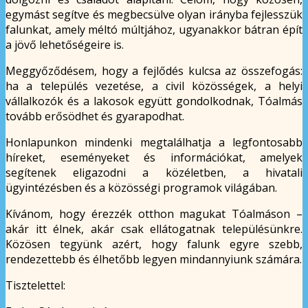
egymást segítve és megbecsülve olyan irányba fejlesszük
falunkat, amely méltó múltjához, ugyanakkor bátran épít
a jövő lehetőségeire is.
Meggyőződésem, hogy a fejlődés kulcsa az összefogás:
ha a település vezetése, a civil közösségek, a helyi
vállalkozók és a lakosok együtt gondolkodnak, Tóalmás
tovább erősödhet és gyarapodhat.
Honlapunkon mindenki megtalálhatja a legfontosabb
híreket, eseményeket és információkat, amelyek
segítenek eligazodni a közéletben, a hivatali
ügyintézésben és a közösségi programok világában.
Kívánom, hogy érezzék otthon magukat Tóalmáson –
akár itt élnek, akár csak ellátogatnak településünkre.
Közösen tegyünk azért, hogy falunk egyre szebb,
rendezettebb és élhetőbb legyen mindannyiunk számára.
Tisztelettel: