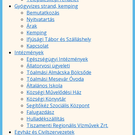
Gyógyvizes strand, kemping
Bemutatkozás
Nyitvatartás
Árak
Kemping
Ifjúsági Tábor és Szálláshely
Kapcsolat
Intézmények
Egészségügyi Intézmények
Állatorvosi ügyeleti
Tóalmási Almácska Bölcsőde
Tóalmási Mesevár Óvoda
Általános Iskola
Községi Művelődési Ház
Községi Könyvtár
Segítőkéz Szociális Központ
Falugazdász
Hulladékszállítás
Tiszamenti Regionális Vízművek Zrt.
Egyház és Civilszervezetek