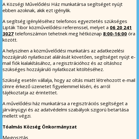
A Községi Művelődési Ház munkatársa segítséget nyújt
ebben azoknak, akik ezt igénylik.
A segítség igényléséhez telefonos egyeztetés szükséges
Lipták Tibor közművelődési referenssel, melyet a
06 20 241
3027
telefonszámon tehetnek meg hétköznap
8:00-16:00
óra
között.
A helyszínen a közművelődési munkatárs az adatkezelési
hozzájáruló nyilatkozat aláírását követően, segítséget nyújt e-
mail fiók kialakításához, a regisztrációhoz és az oltáshoz
szükséges hozzájáruló nyilatkozat kitöltéséhez.
Szükség esetén vállalja, hogy az oltás miatt létrehozott e-mail
címre érkező üzenetet figyelemmel kíséri, és arról
tájékoztatja az érintettet.
A művelődési ház munkatársa a regisztrációs segítséget a
járványügyi és az adatvédelmi szabályok szigorú betartása
mellett végzi.
Tóalmás Község Önkormányzat
Megosztás