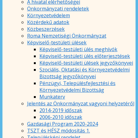
A hivatal elérhetőségei
Önkormányzati rendeletek
Környezetvédelem
Közérdekű adatok
Közbeszerzések
Roma Nemzetiségi Önkormányzat
Képviselő-testületi ülések
Képviselő-testületi ülés meghívók
Képviselő-testületi ülés előterjesztések
Képviselő-testületi ülések jegyzőkönyvei
Szociális, Oktatási és Környezetvédelmi
Bizottság jegyzőkönyvei
Pénzügyi, Településfejlesztési és
Környezetvédelmi Bizottság
Munkaterv
Jelentés az Önkormányzat vagyoni helyzetéről
2014-2019 időszak
2006-2010 időszak
Gazdasági Program 2020-2024
TSZT és HÉSZ módosítás 1.
Településképi rendelet