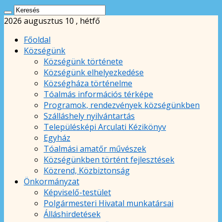
2026 augusztus 10 , hétfő
Főoldal
Községünk
Községünk története
Községünk elhelyezkedése
Községháza történelme
Tóalmás információs térképe
Programok, rendezvények községünkben
Szálláshely nyilvántartás
Településképi Arculati Kézikönyv
Egyház
Tóalmási amatőr művészek
Községünkben történt fejlesztések
Közrend, Közbiztonság
Önkormányzat
Képviselő-testület
Polgármesteri Hivatal munkatársai
Álláshirdetések