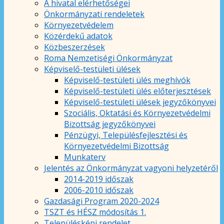
A hivatal elérhetőségei
Önkormányzati rendeletek
Környezetvédelem
Közérdekű adatok
Közbeszerzések
Roma Nemzetiségi Önkormányzat
Képviselő-testületi ülések
Képviselő-testületi ülés meghívók
Képviselő-testületi ülés előterjesztések
Képviselő-testületi ülések jegyzőkönyvei
Szociális, Oktatási és Környezetvédelmi
Bizottság jegyzőkönyvei
Pénzügyi, Településfejlesztési és
Környezetvédelmi Bizottság
Munkaterv
Jelentés az Önkormányzat vagyoni helyzetéről
2014-2019 időszak
2006-2010 időszak
Gazdasági Program 2020-2024
TSZT és HÉSZ módosítás 1.
Településképi rendelet