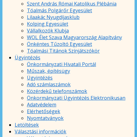
Szent András Római Katolikus Plébánia
Tóalmás Polgárőr Egyesület
Lilaakác Nyugdíjasklub
Kolping Egyesület
Vállalkozók Klubja
WOL Élet Szava Magyarország Alapítvány
Önkéntes Tűzoltó Egyesület
Tóalmási Titánok Színjátszókör
Ügyintézés
Önkormányzati Hivatali Portál
Műszak, építésügy
Ügyintézés
Adó számlaszámok
Közérdekű telefonszámok
Önkormányzati Ügyintézés Elektronikusan
Adatvédelem
Elérhetőségek
Nyomtatványok
Letöltések
Választási információk