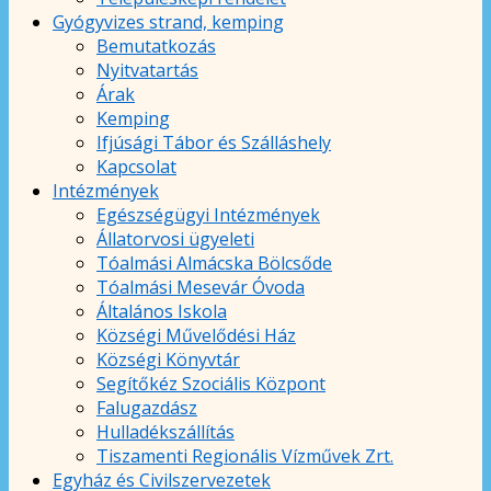
Gyógyvizes strand, kemping
Bemutatkozás
Nyitvatartás
Árak
Kemping
Ifjúsági Tábor és Szálláshely
Kapcsolat
Intézmények
Egészségügyi Intézmények
Állatorvosi ügyeleti
Tóalmási Almácska Bölcsőde
Tóalmási Mesevár Óvoda
Általános Iskola
Községi Művelődési Ház
Községi Könyvtár
Segítőkéz Szociális Központ
Falugazdász
Hulladékszállítás
Tiszamenti Regionális Vízművek Zrt.
Egyház és Civilszervezetek