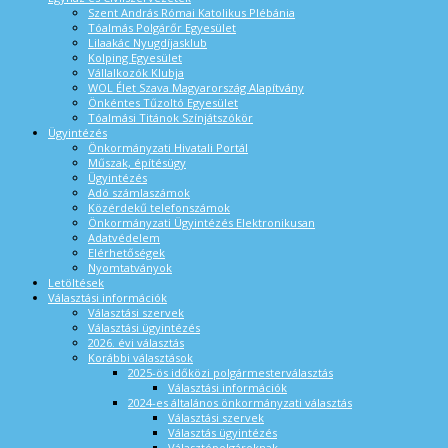
Szent András Római Katolikus Plébánia
Tóalmás Polgárőr Egyesület
Lilaakác Nyugdíjasklub
Kolping Egyesület
Vállalkozók Klubja
WOL Élet Szava Magyarország Alapítvány
Önkéntes Tűzoltó Egyesület
Tóalmási Titánok Színjátszókör
Ügyintézés
Önkormányzati Hivatali Portál
Műszak, építésügy
Ügyintézés
Adó számlaszámok
Közérdekű telefonszámok
Önkormányzati Ügyintézés Elektronikusan
Adatvédelem
Elérhetőségek
Nyomtatványok
Letöltések
Választási információk
Választási szervek
Választási ügyintézés
2026. évi választás
Korábbi választások
2025-ös időközi polgármesterválasztás
Választási információk
2024-es általános önkormányzati választás
Választási szervek
Választás ügyintézés
Választópolgároknak