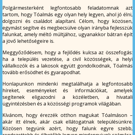
Polgármesterként legfontosabb feladatomnak azt
tartom, hogy Tóalmás egy olyan hely legyen, ahol jó élni,
dolgozni és családot alapítani. Célom, hogy közösen,
egymást segítve és megbecsülve olyan irányba fejlesszük
falunkat, amely méltó múltjához, ugyanakkor bátran épít
a jövő lehetőségeire is.
Meggyőződésem, hogy a fejlődés kulcsa az összefogás:
ha a település vezetése, a civil közösségek, a helyi
vállalkozók és a lakosok együtt gondolkodnak, Tóalmás
tovább erősödhet és gyarapodhat.
Honlapunkon mindenki megtalálhatja a legfontosabb
híreket, eseményeket és információkat, amelyek
segítenek eligazodni a közéletben, a hivatali
ügyintézésben és a közösségi programok világában.
Kívánom, hogy érezzék otthon magukat Tóalmáson –
akár itt élnek, akár csak ellátogatnak településünkre.
Közösen tegyünk azért, hogy falunk egyre szebb,
rendezettebb és élhetőbb legyen mindannyiunk számára.