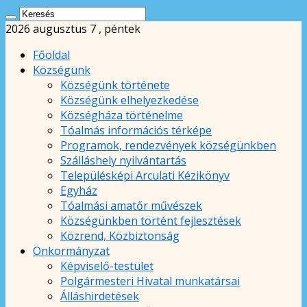
2026 augusztus 7 , péntek
Főoldal
Községünk
Községünk története
Községünk elhelyezkedése
Községháza történelme
Tóalmás információs térképe
Programok, rendezvények községünkben
Szálláshely nyilvántartás
Településképi Arculati Kézikönyv
Egyház
Tóalmási amatőr művészek
Községünkben történt fejlesztések
Közrend, Közbiztonság
Önkormányzat
Képviselő-testület
Polgármesteri Hivatal munkatársai
Álláshirdetések