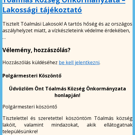
Lakossági tájékoztató
Tisztelt Tóalmási Lakosok! A tartós hőség és az országos
aszályhelyzet miatt, a vízkészleteink védelme érdekében,
…
Vélemény, hozzászólás?
Hozzászólás küldéséhez
be kell jelentkezni
.
Polgármesteri Köszöntő
Üdvözlöm Önt Tóalmás Község Önkormányzata
honlapján!
Polgármesteri köszöntő
Tisztelettel és szeretettel köszöntöm Tóalmás község
lakóit, valamint mindazokat, akik ellátogatnak
településünkre!