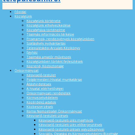
Főoldal
Községünk
Községünk története
Községünk elhelyezkedése
Községháza történelme
Tóalmás információs térképe
Programok, rendezvények községünkben
Szálláshely nyilvántartás
Településképi Arculati Kézikönyv
Egyház
Tóalmási amatőr művészek
Községünkben történt fejlesztések
Közrend, Közbiztonság
Önkormányzat
Képviselő-testület
Polgármesteri Hivatal munkatársai
Álláshirdetések
A hivatal elérhetőségei
Önkormányzati rendeletek
Környezetvédelem
Közérdekű adatok
Közbeszerzések
Roma Nemzetiségi Önkormányzat
Képviselő-testületi ülések
Képviselő-testületi ülés meghívók
Képviselő-testületi ülés előterjesztések
Képviselő-testületi ülések jegyzőkönyvei
Szociális, Oktatási és Környezetvédelmi Bizottság