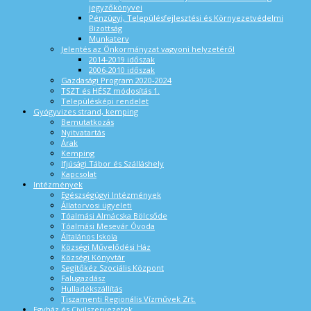
jegyzőkönyvei
Pénzügyi, Településfejlesztési és Környezetvédelmi
Bizottság
Munkaterv
Jelentés az Önkormányzat vagyoni helyzetéről
2014-2019 időszak
2006-2010 időszak
Gazdasági Program 2020-2024
TSZT és HÉSZ módosítás 1.
Településképi rendelet
Gyógyvizes strand, kemping
Bemutatkozás
Nyitvatartás
Árak
Kemping
Ifjúsági Tábor és Szálláshely
Kapcsolat
Intézmények
Egészségügyi Intézmények
Állatorvosi ügyeleti
Tóalmási Almácska Bölcsőde
Tóalmási Mesevár Óvoda
Általános Iskola
Községi Művelődési Ház
Községi Könyvtár
Segítőkéz Szociális Központ
Falugazdász
Hulladékszállítás
Tiszamenti Regionális Vízművek Zrt.
Egyház és Civilszervezetek