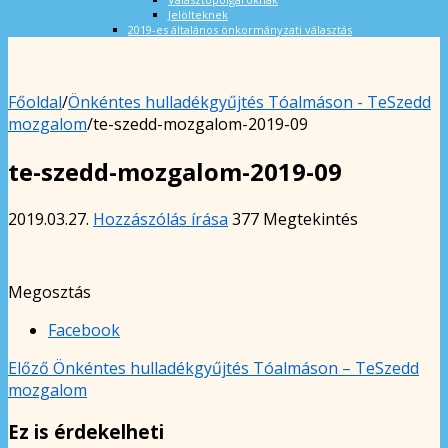
Jelölteknek
2019-es általános önkormányzati választás
Főoldal
/
Önkéntes hulladékgyűjtés Tóalmáson - TeSzedd
mozgalom
/
te-szedd-mozgalom-2019-09
te-szedd-mozgalom-2019-09
2019.03.27.
Hozzászólás írása
377 Megtekintés
Megosztás
Facebook
Előző
Önkéntes hulladékgyűjtés Tóalmáson – TeSzedd
mozgalom
Ez is érdekelheti