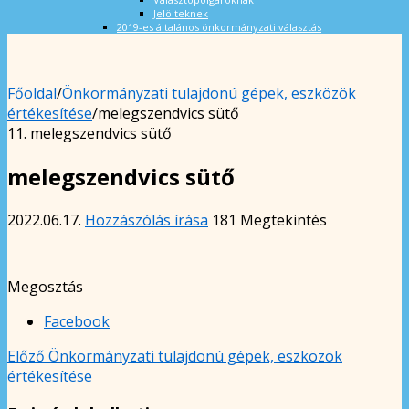
Jelölteknek
2019-es általános önkormányzati választás
Főoldal
/
Önkormányzati tulajdonú gépek, eszközök
értékesítése
/
melegszendvics sütő
11. melegszendvics sütő
melegszendvics sütő
2022.06.17.
Hozzászólás írása
181 Megtekintés
Megosztás
Facebook
Előző
Önkormányzati tulajdonú gépek, eszközök
értékesítése