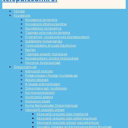
Főoldal
Községünk
Községünk története
Községünk elhelyezkedése
Községháza történelme
Tóalmás információs térképe
Programok, rendezvények községünkben
Szálláshely nyilvántartás
Településképi Arculati Kézikönyv
Egyház
Tóalmási amatőr művészek
Községünkben történt fejlesztések
Közrend, Közbiztonság
Önkormányzat
Képviselő-testület
Polgármesteri Hivatal munkatársai
Álláshirdetések
A hivatal elérhetőségei
Önkormányzati rendeletek
Környezetvédelem
Közérdekű adatok
Közbeszerzések
Roma Nemzetiségi Önkormányzat
Képviselő-testületi ülések
Képviselő-testületi ülés meghívók
Képviselő-testületi ülés előterjesztések
Képviselő-testületi ülések jegyzőkönyvei
Szociális, Oktatási és Környezetvédelmi Bizottság