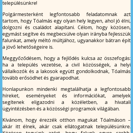
településünkre!
Polgármesterként legfontosabb feladatomnak azt
tartom, hogy Tóalmás egy olyan hely legyen, ahol jó élni,
dolgozni és családot alapítani. Célom, hogy közösen,
egymást segítve és megbecsülve olyan irányba fejlesszük
falunkat, amely méltó múltjához, ugyanakkor bátran épít
a jövő lehetőségeire is.
Meggyőződésem, hogy a fejlődés kulcsa az összefogás:
ha a település vezetése, a civil közösségek, a helyi
vállalkozók és a lakosok együtt gondolkodnak, Tóalmás
tovább erősödhet és gyarapodhat.
Honlapunkon mindenki megtalálhatja a legfontosabb
híreket, eseményeket és információkat, amelyek
segítenek eligazodni a közéletben, a hivatali
ügyintézésben és a közösségi programok világában.
Kívánom, hogy érezzék otthon magukat Tóalmáson –
akár itt élnek, akár csak ellátogatnak településünkre.
Közösen tegyünk azért, hogy falunk egyre szebb,