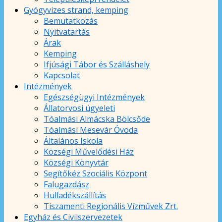
Gyógyvizes strand, kemping
Bemutatkozás
Nyitvatartás
Árak
Kemping
Ifjúsági Tábor és Szálláshely
Kapcsolat
Intézmények
Egészségügyi Intézmények
Állatorvosi ügyeleti
Tóalmási Almácska Bölcsőde
Tóalmási Mesevár Óvoda
Általános Iskola
Községi Művelődési Ház
Községi Könyvtár
Segítőkéz Szociális Központ
Falugazdász
Hulladékszállítás
Tiszamenti Regionális Vízművek Zrt.
Egyház és Civilszervezetek