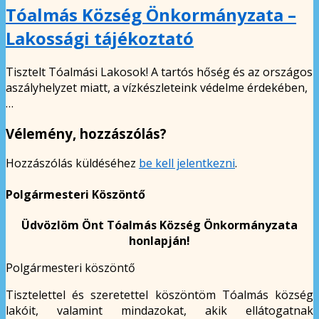
Tóalmás Község Önkormányzata –
Lakossági tájékoztató
Tisztelt Tóalmási Lakosok! A tartós hőség és az országos
aszályhelyzet miatt, a vízkészleteink védelme érdekében,
…
Vélemény, hozzászólás?
Hozzászólás küldéséhez
be kell jelentkezni
.
Polgármesteri Köszöntő
Üdvözlöm Önt Tóalmás Község Önkormányzata
honlapján!
Polgármesteri köszöntő
Tisztelettel és szeretettel köszöntöm Tóalmás község
lakóit, valamint mindazokat, akik ellátogatnak