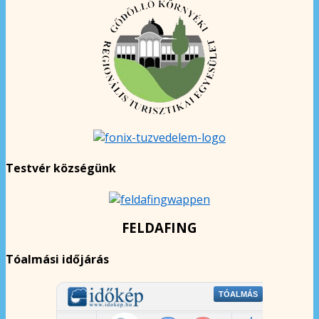
Testvér községünk
FELDAFING
Tóalmási időjárás