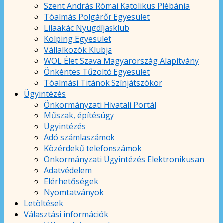
Szent András Római Katolikus Plébánia
Tóalmás Polgárőr Egyesület
Lilaakác Nyugdíjasklub
Kolping Egyesület
Vállalkozók Klubja
WOL Élet Szava Magyarország Alapítvány
Önkéntes Tűzoltó Egyesület
Tóalmási Titánok Színjátszókör
Ügyintézés
Önkormányzati Hivatali Portál
Műszak, építésügy
Ügyintézés
Adó számlaszámok
Közérdekű telefonszámok
Önkormányzati Ügyintézés Elektronikusan
Adatvédelem
Elérhetőségek
Nyomtatványok
Letöltések
Választási információk