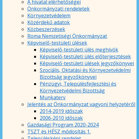
A hivatal elérhetőségei
Önkormányzati rendeletek
Környezetvédelem
Közérdekű adatok
Közbeszerzések
Roma Nemzetiségi Önkormányzat
Képviselő-testületi ülések
Képviselő-testületi ülés meghívók
Képviselő-testületi ülés előterjesztések
Képviselő-testületi ülések jegyzőkönyvei
Szociális, Oktatási és Környezetvédelmi
Bizottság jegyzőkönyvei
Pénzügyi, Településfejlesztési és
Környezetvédelmi Bizottság
Munkaterv
Jelentés az Önkormányzat vagyoni helyzetéről
2014-2019 időszak
2006-2010 időszak
Gazdasági Program 2020-2024
TSZT és HÉSZ módosítás 1.
Településképi rendelet