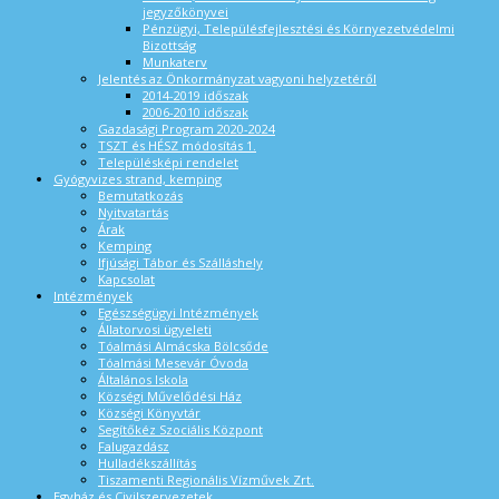
jegyzőkönyvei
Pénzügyi, Településfejlesztési és Környezetvédelmi
Bizottság
Munkaterv
Jelentés az Önkormányzat vagyoni helyzetéről
2014-2019 időszak
2006-2010 időszak
Gazdasági Program 2020-2024
TSZT és HÉSZ módosítás 1.
Településképi rendelet
Gyógyvizes strand, kemping
Bemutatkozás
Nyitvatartás
Árak
Kemping
Ifjúsági Tábor és Szálláshely
Kapcsolat
Intézmények
Egészségügyi Intézmények
Állatorvosi ügyeleti
Tóalmási Almácska Bölcsőde
Tóalmási Mesevár Óvoda
Általános Iskola
Községi Művelődési Ház
Községi Könyvtár
Segítőkéz Szociális Központ
Falugazdász
Hulladékszállítás
Tiszamenti Regionális Vízművek Zrt.
Egyház és Civilszervezetek