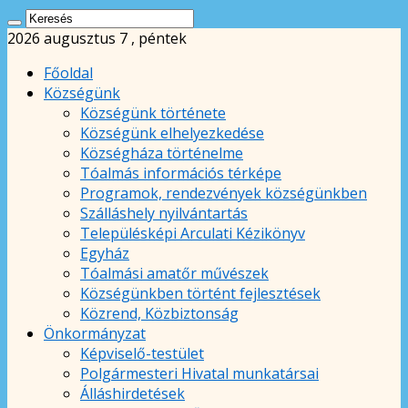
2026 augusztus 7 , péntek
Főoldal
Községünk
Községünk története
Községünk elhelyezkedése
Községháza történelme
Tóalmás információs térképe
Programok, rendezvények községünkben
Szálláshely nyilvántartás
Településképi Arculati Kézikönyv
Egyház
Tóalmási amatőr művészek
Községünkben történt fejlesztések
Közrend, Közbiztonság
Önkormányzat
Képviselő-testület
Polgármesteri Hivatal munkatársai
Álláshirdetések