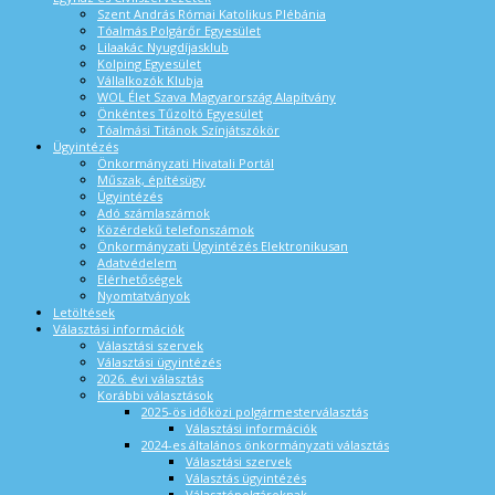
Szent András Római Katolikus Plébánia
Tóalmás Polgárőr Egyesület
Lilaakác Nyugdíjasklub
Kolping Egyesület
Vállalkozók Klubja
WOL Élet Szava Magyarország Alapítvány
Önkéntes Tűzoltó Egyesület
Tóalmási Titánok Színjátszókör
Ügyintézés
Önkormányzati Hivatali Portál
Műszak, építésügy
Ügyintézés
Adó számlaszámok
Közérdekű telefonszámok
Önkormányzati Ügyintézés Elektronikusan
Adatvédelem
Elérhetőségek
Nyomtatványok
Letöltések
Választási információk
Választási szervek
Választási ügyintézés
2026. évi választás
Korábbi választások
2025-ös időközi polgármesterválasztás
Választási információk
2024-es általános önkormányzati választás
Választási szervek
Választás ügyintézés
Választópolgároknak