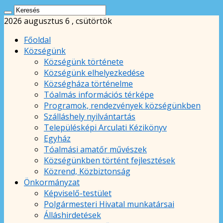
2026 augusztus 6 , csütörtök
Főoldal
Községünk
Községünk története
Községünk elhelyezkedése
Községháza történelme
Tóalmás információs térképe
Programok, rendezvények községünkben
Szálláshely nyilvántartás
Településképi Arculati Kézikönyv
Egyház
Tóalmási amatőr művészek
Községünkben történt fejlesztések
Közrend, Közbiztonság
Önkormányzat
Képviselő-testület
Polgármesteri Hivatal munkatársai
Álláshirdetések