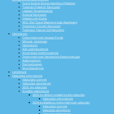
Szent András Római Katolikus Plébánia
Tóalmás Polgárőr Egyesület
Lilaakác Nyugdíjasklub
Kolping Egyesület
Vállalkozók Klubja
WOL Élet Szava Magyarország Alapítvány
Önkéntes Tűzoltó Egyesület
Tóalmási Titánok Színjátszókör
Ügyintézés
Önkormányzati Hivatali Portál
Műszak, építésügy
Ügyintézés
Adó számlaszámok
Közérdekű telefonszámok
Önkormányzati Ügyintézés Elektronikusan
Adatvédelem
Elérhetőségek
Nyomtatványok
Letöltések
Választási információk
Választási szervek
Választási ügyintézés
2026. évi választás
Korábbi választások
2025-ös időközi polgármesterválasztás
Választási információk
2024-es általános önkormányzati választás
Választási szervek
Választás ügyintézés
Választópolgároknak