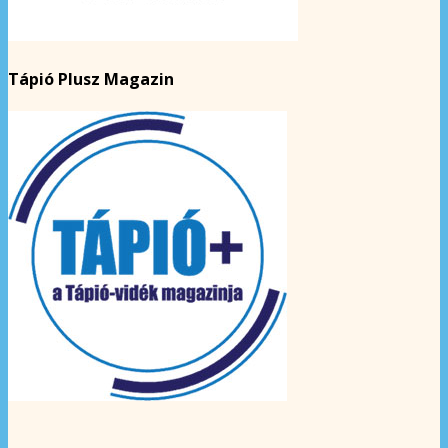
Tápió Plusz Magazin