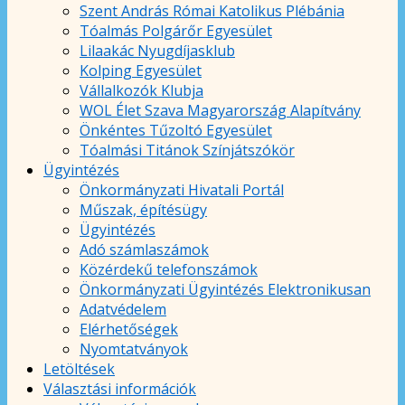
Szent András Római Katolikus Plébánia
Tóalmás Polgárőr Egyesület
Lilaakác Nyugdíjasklub
Kolping Egyesület
Vállalkozók Klubja
WOL Élet Szava Magyarország Alapítvány
Önkéntes Tűzoltó Egyesület
Tóalmási Titánok Színjátszókör
Ügyintézés
Önkormányzati Hivatali Portál
Műszak, építésügy
Ügyintézés
Adó számlaszámok
Közérdekű telefonszámok
Önkormányzati Ügyintézés Elektronikusan
Adatvédelem
Elérhetőségek
Nyomtatványok
Letöltések
Választási információk