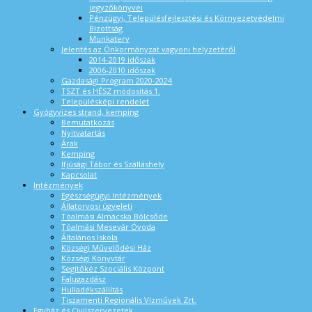
jegyzőkönyvei
Pénzügyi, Településfejlesztési és Környezetvédelmi
Bizottság
Munkaterv
Jelentés az Önkormányzat vagyoni helyzetéről
2014-2019 időszak
2006-2010 időszak
Gazdasági Program 2020-2024
TSZT és HÉSZ módosítás 1.
Településképi rendelet
Gyógyvizes strand, kemping
Bemutatkozás
Nyitvatartás
Árak
Kemping
Ifjúsági Tábor és Szálláshely
Kapcsolat
Intézmények
Egészségügyi Intézmények
Állatorvosi ügyeleti
Tóalmási Almácska Bölcsőde
Tóalmási Mesevár Óvoda
Általános Iskola
Községi Művelődési Ház
Községi Könyvtár
Segítőkéz Szociális Központ
Falugazdász
Hulladékszállítás
Tiszamenti Regionális Vízművek Zrt.
Egyház és Civilszervezetek