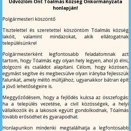
Üdvözlöm Önt Tóalmás Község Önkormányzata
honlapján!
Polgármesteri köszöntő
Tisztelettel és szeretettel köszöntöm Tóalmás község
lakóit, valamint mindazokat, akik ellátogatnak
településünkre!
Polgármesterként legfontosabb feladatomnak azt
tartom, hogy Tóalmás egy olyan hely legyen, ahol jó élni,
dolgozni és családot alapítani. Célom, hogy közösen,
egymást segítve és megbecsülve olyan irányba fejlesszük
falunkat, amely méltó múltjához, ugyanakkor bátran épít
a jövő lehetőségeire is.
Meggyőződésem, hogy a fejlődés kulcsa az összefogás:
ha a település vezetése, a civil közösségek, a helyi
vállalkozók és a lakosok együtt gondolkodnak, Tóalmás
tovább erősödhet és gyarapodhat.
Honlapunkon mindenki megtalálhatja a legfontosabb