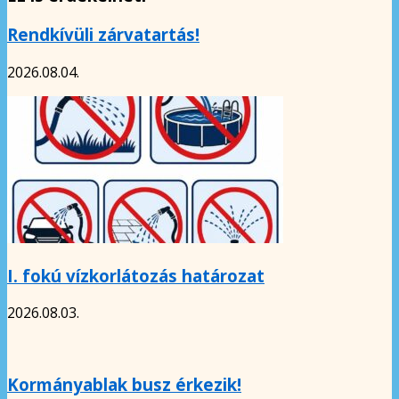
Rendkívüli zárvatartás!
2026.08.04.
I. fokú vízkorlátozás határozat
2026.08.03.
Kormányablak busz érkezik!