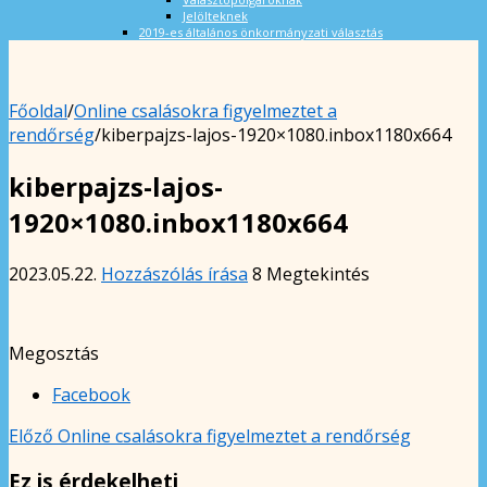
Jelölteknek
2019-es általános önkormányzati választás
Főoldal
/
Online csalásokra figyelmeztet a
rendőrség
/
kiberpajzs-lajos-1920×1080.inbox1180x664
kiberpajzs-lajos-
1920×1080.inbox1180x664
2023.05.22.
Hozzászólás írása
8 Megtekintés
Megosztás
Facebook
Előző
Online csalásokra figyelmeztet a rendőrség
Ez is érdekelheti