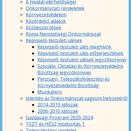
A hivatal elérhetőségei
Önkormányzati rendeletek
Környezetvédelem
Közérdekű adatok
Közbeszerzések
Roma Nemzetiségi Önkormányzat
Képviselő-testületi ülések
Képviselő-testületi ülés meghívók
Képviselő-testületi ülés előterjesztések
Képviselő-testületi ülések jegyzőkönyvei
Szociális, Oktatási és Környezetvédelmi
Bizottság jegyzőkönyvei
Pénzügyi, Településfejlesztési és
Környezetvédelmi Bizottság
Munkaterv
Jelentés az Önkormányzat vagyoni helyzetéről
2014-2019 időszak
2006-2010 időszak
Gazdasági Program 2020-2024
TSZT és HÉSZ módosítás 1.
Településképi rendelet