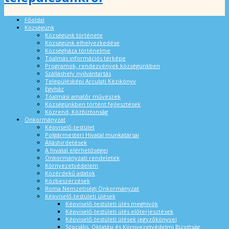
Főoldal
Községünk
Községünk története
Községünk elhelyezkedése
Községháza történelme
Tóalmás információs térképe
Programok, rendezvények községünkben
Szálláshely nyilvántartás
Településképi Arculati Kézikönyv
Egyház
Tóalmási amatőr művészek
Községünkben történt fejlesztések
Közrend, Közbiztonság
Önkormányzat
Képviselő-testület
Polgármesteri Hivatal munkatársai
Álláshirdetések
A hivatal elérhetőségei
Önkormányzati rendeletek
Környezetvédelem
Közérdekű adatok
Közbeszerzések
Roma Nemzetiségi Önkormányzat
Képviselő-testületi ülések
Képviselő-testületi ülés meghívók
Képviselő-testületi ülés előterjesztések
Képviselő-testületi ülések jegyzőkönyvei
Szociális, Oktatási és Környezetvédelmi Bizottság