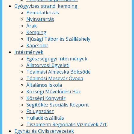
Gyógyvizes strand, kemping
Bemutatkozás
Nyitvatartás
Árak
Kemping
Ifjúsági Tábor és Szálláshely
Kapcsolat
Intézmények
Egészségügyi Intézmények
Állatorvosi ügyeleti
Tóalmási Almácska Bölcsőde
Tóalmási Mesevár Óvoda
Általános Iskola
Községi Művelődési Ház
Községi Könyvtár
Segítőkéz Szociális Központ
Falugazdász
Hulladékszállítás
Tiszamenti Regionális Vízművek Zrt.
Egyház és Civilszervezetek