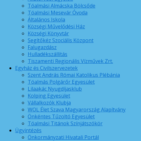
Tóalmási Almácska Bölcsőde
Tóalmási Mesevár Óvoda
Általános Iskola
Községi Művelődési Ház
Községi Könyvtár
Segítőkéz Szociális Központ
Falugazdász
Hulladékszállítás
Tiszamenti Regionális Vízművek Zrt.
Egyház és Civilszervezetek
Szent András Római Katolikus Plébánia
Tóalmás Polgárőr Egyesület
Lilaakác Nyugdíjasklub
Kolping Egyesület
Vállalkozók Klubja
WOL Élet Szava Magyarország Alapítvány
Önkéntes Tűzoltó Egyesület
Tóalmási Titánok Színjátszókör
Ügyintézés
Önkormányzati Hivatali Portál