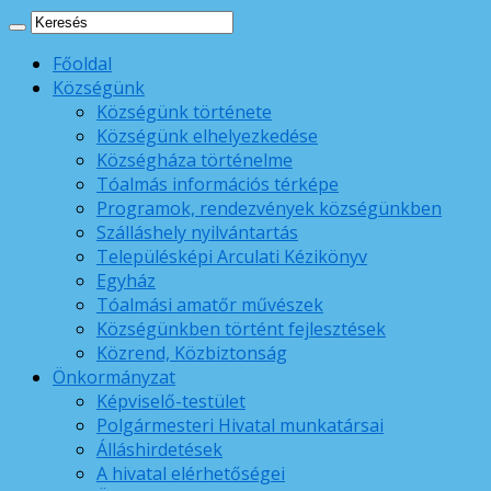
Főoldal
Községünk
Községünk története
Községünk elhelyezkedése
Községháza történelme
Tóalmás információs térképe
Programok, rendezvények községünkben
Szálláshely nyilvántartás
Településképi Arculati Kézikönyv
Egyház
Tóalmási amatőr művészek
Községünkben történt fejlesztések
Közrend, Közbiztonság
Önkormányzat
Képviselő-testület
Polgármesteri Hivatal munkatársai
Álláshirdetések
A hivatal elérhetőségei