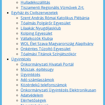
Hulladékszállítás
Tiszamenti Regionális Vízművek Zrt.
Egyház és Civilszervezetek
Szent András Római Katolikus Plébánia
Tóalmás Polgárőr Egyesület
Lilaakác Nyugdíjasklub
Kolping Egyesület
Vállalkozók Klubja
WOL Élet Szava Magyarország Alapítvány
Önkéntes Tűzoltó Egyesület
Tóalmási Titánok Színjátszókör
Ügyintézés
Önkormányzati Hivatali Portál
Műszak, építésügy
Ügyintézés
Adó számlaszámok
Közérdekű telefonszámok
Önkormányzati Ügyintézés Elektronikusan
Adatvédelem
Elérhetőségek