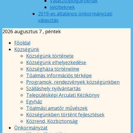
Választópolgároknak
Jelölteknek
2019-es általános önkormányzati
választás
2026 augusztus 7 , péntek
Főoldal
Községünk
Községünk története
Községünk elhelyezkedése
Községháza történelme
Tóalmás információs térképe
Programok, rendezvények községünkben
Szálláshely nyilvántartás
Településképi Arculati Kézikönyv
Egyház
Tóalmási amatőr művészek
Községünkben történt fejlesztések
Közrend, Közbiztonság
Önkormányzat