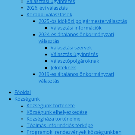
Választási ügyintézés
2026. évi választás
Korábbi választások
2025-ös időközi polgármesterválasztás
Választási információk
2024-es általános önkormányzati
választás
Választási szervek
Választás ügyintézés
Választópolgároknak
Jelölteknek
2019-es általános önkormányzati
választás
Főoldal
Községünk
Községünk története
Községünk elhelyezkedése
Községháza történelme
Tóalmás információs térképe
Programok, rendezvények községünkben