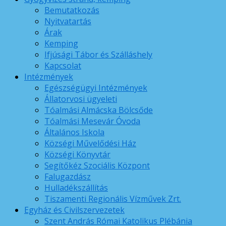
Bemutatkozás
Nyitvatartás
Árak
Kemping
Ifjúsági Tábor és Szálláshely
Kapcsolat
Intézmények
Egészségügyi Intézmények
Állatorvosi ügyeleti
Tóalmási Almácska Bölcsőde
Tóalmási Mesevár Óvoda
Általános Iskola
Községi Művelődési Ház
Községi Könyvtár
Segítőkéz Szociális Központ
Falugazdász
Hulladékszállítás
Tiszamenti Regionális Vízművek Zrt.
Egyház és Civilszervezetek
Szent András Római Katolikus Plébánia