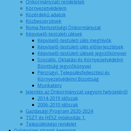
Önkormányzati rendeletek
Környezetvédelem
Közérdekű adatok
Közbeszerzések
Roma Nemzetiségi Önkormányzat
Képviselő-testületi ülések
Képviselő-testületi ülés meghívók
Képviselő-testületi ülés előterjesztések
Képviselő-testületi ülések jegyzőkönyvei
Szociális, Oktatási és Környezetvédelmi
Bizottság jegyzőkönyvei
Pénzügyi, Településfejlesztési és
Környezetvédelmi Bizottság
Munkaterv
Jelentés az Önkormányzat vagyoni helyzetéről
2014-2019 időszak
2006-2010 időszak
Gazdasági Program 2020-2024
TSZT és HÉSZ módosítás 1.
Településképi rendelet
Gyógyvizes strand, kemping