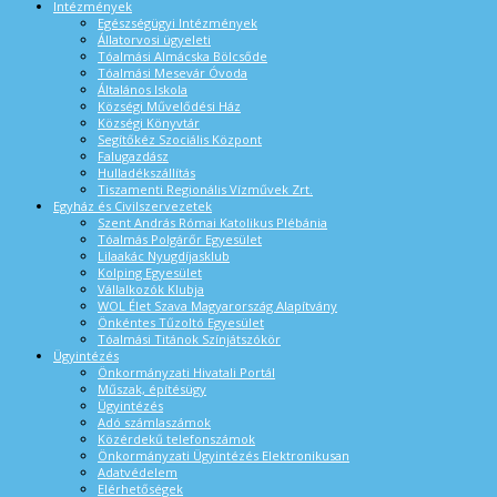
Intézmények
Egészségügyi Intézmények
Állatorvosi ügyeleti
Tóalmási Almácska Bölcsőde
Tóalmási Mesevár Óvoda
Általános Iskola
Községi Művelődési Ház
Községi Könyvtár
Segítőkéz Szociális Központ
Falugazdász
Hulladékszállítás
Tiszamenti Regionális Vízművek Zrt.
Egyház és Civilszervezetek
Szent András Római Katolikus Plébánia
Tóalmás Polgárőr Egyesület
Lilaakác Nyugdíjasklub
Kolping Egyesület
Vállalkozók Klubja
WOL Élet Szava Magyarország Alapítvány
Önkéntes Tűzoltó Egyesület
Tóalmási Titánok Színjátszókör
Ügyintézés
Önkormányzati Hivatali Portál
Műszak, építésügy
Ügyintézés
Adó számlaszámok
Közérdekű telefonszámok
Önkormányzati Ügyintézés Elektronikusan
Adatvédelem
Elérhetőségek