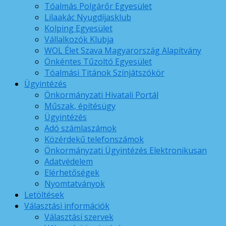
Tóalmás Polgárőr Egyesület
Lilaakác Nyugdíjasklub
Kolping Egyesület
Vállalkozók Klubja
WOL Élet Szava Magyarország Alapítvány
Önkéntes Tűzoltó Egyesület
Tóalmási Titánok Színjátszókör
Ügyintézés
Önkormányzati Hivatali Portál
Műszak, építésügy
Ügyintézés
Adó számlaszámok
Közérdekű telefonszámok
Önkormányzati Ügyintézés Elektronikusan
Adatvédelem
Elérhetőségek
Nyomtatványok
Letöltések
Választási információk
Választási szervek