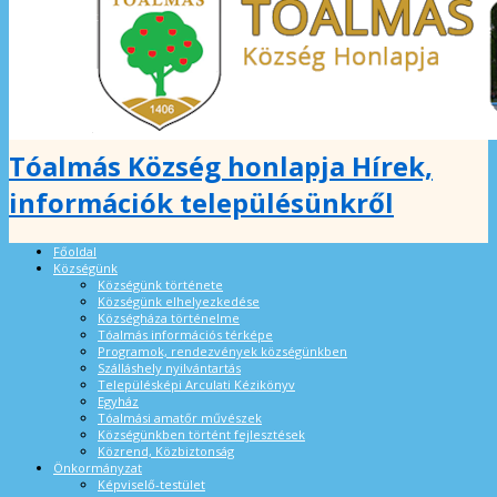
Tóalmás Község honlapja Hírek,
információk településünkről
Főoldal
Községünk
Községünk története
Községünk elhelyezkedése
Községháza történelme
Tóalmás információs térképe
Programok, rendezvények községünkben
Szálláshely nyilvántartás
Településképi Arculati Kézikönyv
Egyház
Tóalmási amatőr művészek
Községünkben történt fejlesztések
Közrend, Közbiztonság
Önkormányzat
Képviselő-testület