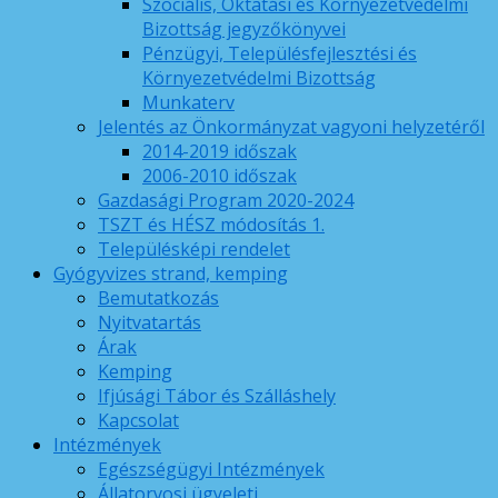
Szociális, Oktatási és Környezetvédelmi
Bizottság jegyzőkönyvei
Pénzügyi, Településfejlesztési és
Környezetvédelmi Bizottság
Munkaterv
Jelentés az Önkormányzat vagyoni helyzetéről
2014-2019 időszak
2006-2010 időszak
Gazdasági Program 2020-2024
TSZT és HÉSZ módosítás 1.
Településképi rendelet
Gyógyvizes strand, kemping
Bemutatkozás
Nyitvatartás
Árak
Kemping
Ifjúsági Tábor és Szálláshely
Kapcsolat
Intézmények
Egészségügyi Intézmények
Állatorvosi ügyeleti