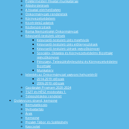
Polgármesteri Hivatal munkatársai
Álláshirdetések
A hivatal elérhetőségei
Önkormányzati rendeletek
Környezetvédelem
Közérdekű adatok
Közbeszerzések
Roma Nemzetiségi Önkormányzat
Képviselő-testületi ülések
Képviselő-testületi ülés meghívók
Képviselő-testületi ülés előterjesztések
Képviselő-testületi ülések jegyzőkönyvei
Szociális, Oktatási és Környezetvédelmi Bizottság
jegyzőkönyvei
Pénzügyi, Településfejlesztési és Környezetvédelmi
Bizottság
Munkaterv
Jelentés az Önkormányzat vagyoni helyzetéről
2014-2019 időszak
2006-2010 időszak
Gazdasági Program 2020-2024
TSZT és HÉSZ módosítás 1.
Településképi rendelet
Gyógyvizes strand, kemping
Bemutatkozás
Nyitvatartás
Árak
Kemping
Ifjúsági Tábor és Szálláshely
Kapcsolat