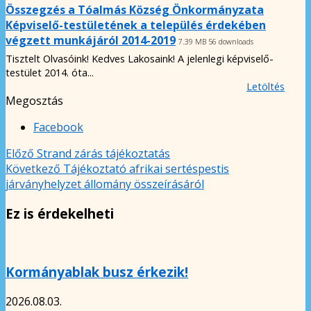
Összegzés a Tóalmás Község Önkormányzata
Képviselő-testületének a település érdekében
végzett munkájáról 2014-2019
7.39 MB
56 downloads
Tisztelt Olvasóink! Kedves Lakosaink! A jelenlegi képviselő-
testület 2014. óta...
Letöltés
Megosztás
Facebook
Előző
Strand zárás tájékoztatás
Következő
Tájékoztató afrikai sertéspestis
járványhelyzet állomány összeírásáról
Ez is érdekelheti
Kormányablak busz érkezik!
2026.08.03.