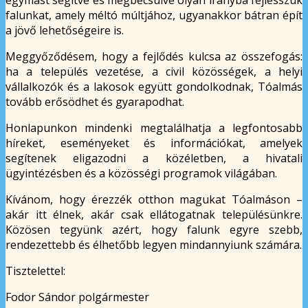
egymást segítve és megbecsülve olyan irányba fejlesszük
falunkat, amely méltó múltjához, ugyanakkor bátran épít
a jövő lehetőségeire is.
Meggyőződésem, hogy a fejlődés kulcsa az összefogás:
ha a település vezetése, a civil közösségek, a helyi
vállalkozók és a lakosok együtt gondolkodnak, Tóalmás
tovább erősödhet és gyarapodhat.
Honlapunkon mindenki megtalálhatja a legfontosabb
híreket, eseményeket és információkat, amelyek
segítenek eligazodni a közéletben, a hivatali
ügyintézésben és a közösségi programok világában.
Kívánom, hogy érezzék otthon magukat Tóalmáson –
akár itt élnek, akár csak ellátogatnak településünkre.
Közösen tegyünk azért, hogy falunk egyre szebb,
rendezettebb és élhetőbb legyen mindannyiunk számára.
Tisztelettel:
Fodor Sándor polgármester