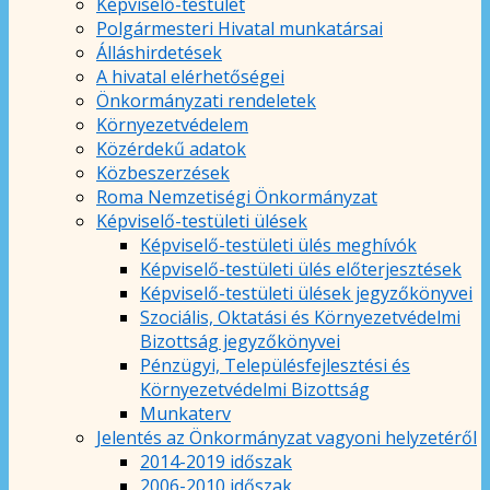
Képviselő-testület
Polgármesteri Hivatal munkatársai
Álláshirdetések
A hivatal elérhetőségei
Önkormányzati rendeletek
Környezetvédelem
Közérdekű adatok
Közbeszerzések
Roma Nemzetiségi Önkormányzat
Képviselő-testületi ülések
Képviselő-testületi ülés meghívók
Képviselő-testületi ülés előterjesztések
Képviselő-testületi ülések jegyzőkönyvei
Szociális, Oktatási és Környezetvédelmi
Bizottság jegyzőkönyvei
Pénzügyi, Településfejlesztési és
Környezetvédelmi Bizottság
Munkaterv
Jelentés az Önkormányzat vagyoni helyzetéről
2014-2019 időszak
2006-2010 időszak