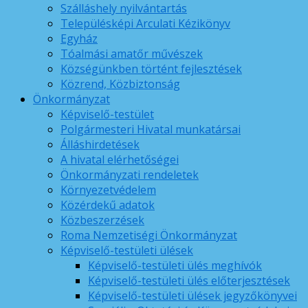
Szálláshely nyilvántartás
Településképi Arculati Kézikönyv
Egyház
Tóalmási amatőr művészek
Községünkben történt fejlesztések
Közrend, Közbiztonság
Önkormányzat
Képviselő-testület
Polgármesteri Hivatal munkatársai
Álláshirdetések
A hivatal elérhetőségei
Önkormányzati rendeletek
Környezetvédelem
Közérdekű adatok
Közbeszerzések
Roma Nemzetiségi Önkormányzat
Képviselő-testületi ülések
Képviselő-testületi ülés meghívók
Képviselő-testületi ülés előterjesztések
Képviselő-testületi ülések jegyzőkönyvei