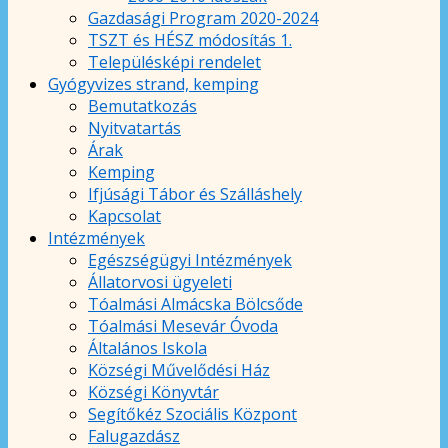
Gazdasági Program 2020-2024
TSZT és HÉSZ módosítás 1.
Településképi rendelet
Gyógyvizes strand, kemping
Bemutatkozás
Nyitvatartás
Árak
Kemping
Ifjúsági Tábor és Szálláshely
Kapcsolat
Intézmények
Egészségügyi Intézmények
Állatorvosi ügyeleti
Tóalmási Almácska Bölcsőde
Tóalmási Mesevár Óvoda
Általános Iskola
Községi Művelődési Ház
Községi Könyvtár
Segítőkéz Szociális Központ
Falugazdász