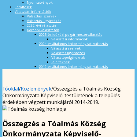
Nyomtatványok
Letöltések
Választási információk
Választási szervek
Választási ügyintézés
2026. évi választás
Korábbi választások
2025-ös időközi polgármesterválasztás
Választási információk
2024-es általános önkormányzati választás
Választási szervek
Választás ügyintézés
Választópolgároknak
Jelölteknek
2019-es általános önkormányzati választás
Főoldal
/
Közlemények
/
Összegzés a Tóalmás Község
Önkormányzata Képviselő-testületének a település
érdekében végzett munkájáról 2014-2019.
Összegzés a Tóalmás Község
Önkormányzata Képviselő-