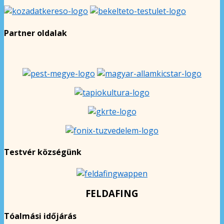
Partner oldalak
Testvér községünk
FELDAFING
Tóalmási időjárás