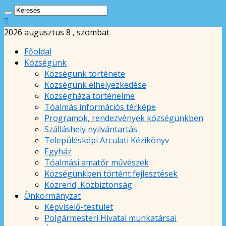
2026 augusztus 8 , szombat
Főoldal
Községünk
Községünk története
Községünk elhelyezkedése
Községháza történelme
Tóalmás információs térképe
Programok, rendezvények községünkben
Szálláshely nyilvántartás
Településképi Arculati Kézikönyv
Egyház
Tóalmási amatőr művészek
Községünkben történt fejlesztések
Közrend, Közbiztonság
Önkormányzat
Képviselő-testület
Polgármesteri Hivatal munkatársai