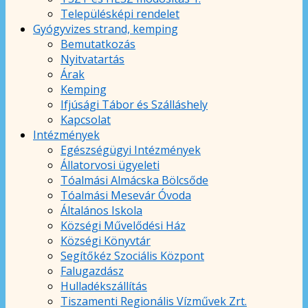
Településképi rendelet
Gyógyvizes strand, kemping
Bemutatkozás
Nyitvatartás
Árak
Kemping
Ifjúsági Tábor és Szálláshely
Kapcsolat
Intézmények
Egészségügyi Intézmények
Állatorvosi ügyeleti
Tóalmási Almácska Bölcsőde
Tóalmási Mesevár Óvoda
Általános Iskola
Községi Művelődési Ház
Községi Könyvtár
Segítőkéz Szociális Központ
Falugazdász
Hulladékszállítás
Tiszamenti Regionális Vízművek Zrt.