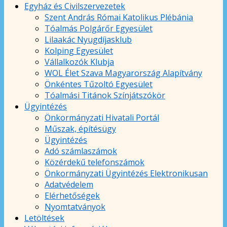
Egyház és Civilszervezetek
Szent András Római Katolikus Plébánia
Tóalmás Polgárőr Egyesület
Lilaakác Nyugdíjasklub
Kolping Egyesület
Vállalkozók Klubja
WOL Élet Szava Magyarország Alapítvány
Önkéntes Tűzoltó Egyesület
Tóalmási Titánok Színjátszókör
Ügyintézés
Önkormányzati Hivatali Portál
Műszak, építésügy
Ügyintézés
Adó számlaszámok
Közérdekű telefonszámok
Önkormányzati Ügyintézés Elektronikusan
Adatvédelem
Elérhetőségek
Nyomtatványok
Letöltések