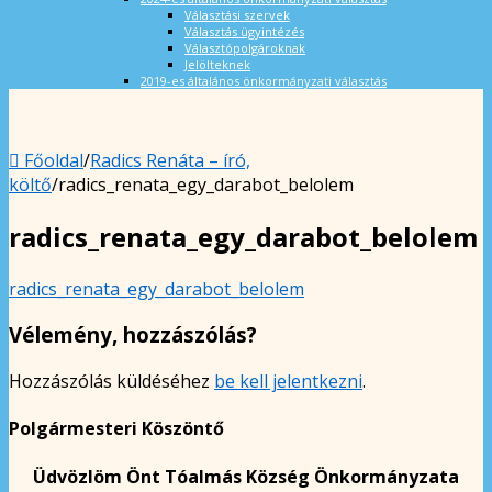
Választási szervek
Választás ügyintézés
Választópolgároknak
Jelölteknek
2019-es általános önkormányzati választás
Főoldal
/
Radics Renáta – író,
költő
/
radics_renata_egy_darabot_belolem
radics_renata_egy_darabot_belolem
radics_renata_egy_darabot_belolem
Vélemény, hozzászólás?
Hozzászólás küldéséhez
be kell jelentkezni
.
Polgármesteri Köszöntő
Üdvözlöm Önt Tóalmás Község Önkormányzata