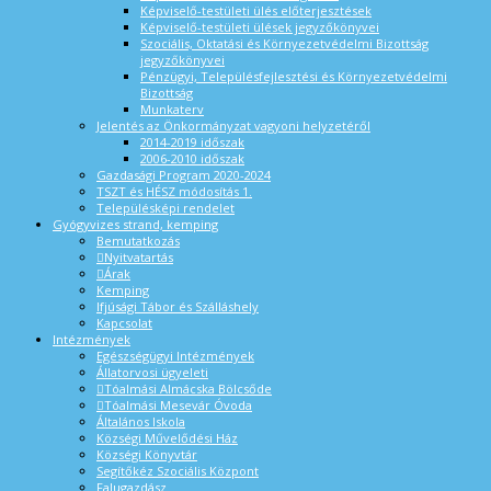
Képviselő-testületi ülés előterjesztések
Képviselő-testületi ülések jegyzőkönyvei
Szociális, Oktatási és Környezetvédelmi Bizottság
jegyzőkönyvei
Pénzügyi, Településfejlesztési és Környezetvédelmi
Bizottság
Munkaterv
Jelentés az Önkormányzat vagyoni helyzetéről
2014-2019 időszak
2006-2010 időszak
Gazdasági Program 2020-2024
TSZT és HÉSZ módosítás 1.
Településképi rendelet
Gyógyvizes strand, kemping
Bemutatkozás
Nyitvatartás
Árak
Kemping
Ifjúsági Tábor és Szálláshely
Kapcsolat
Intézmények
Egészségügyi Intézmények
Állatorvosi ügyeleti
Tóalmási Almácska Bölcsőde
Tóalmási Mesevár Óvoda
Általános Iskola
Községi Művelődési Ház
Községi Könyvtár
Segítőkéz Szociális Központ
Falugazdász