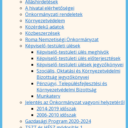
Álláshirdetések
A hivatal elérhetőségei
Önkormányzati rendeletek
Környezetvédelem
Közérdekű adatok
Közbeszerzések
Roma Nemzetiségi Önkormányzat
Képviselő-testületi ülések
Képviselő-testületi ülés meghívók
Képviselő-testületi ülés előterjesztések
Képviselő-testületi ülések jegyzőkönyvei
Szociális, Oktatási és Környezetvédelmi
Bizottság jegyzőkönyvei
Pénzügyi, Településfejlesztési és
Környezetvédelmi Bizottság
Munkaterv
Jelentés az Önkormányzat vagyoni helyzetéről
2014-2019 időszak
2006-2010 időszak
Gazdasági Program 2020-2024
TSZT és HÉSZ módosítás 1.