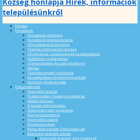
Község honlapja Hírek, információk
településünkről
Főoldal
Községünk
Községünk története
Községünk elhelyezkedése
Községháza történelme
Tóalmás információs térképe
Programok, rendezvények községünkben
Szálláshely nyilvántartás
Településképi Arculati Kézikönyv
Egyház
Tóalmási amatőr művészek
Községünkben történt fejlesztések
Közrend, Közbiztonság
Önkormányzat
Képviselő-testület
Polgármesteri Hivatal munkatársai
Álláshirdetések
A hivatal elérhetőségei
Önkormányzati rendeletek
Környezetvédelem
Közérdekű adatok
Közbeszerzések
Roma Nemzetiségi Önkormányzat
Képviselő-testületi ülések
Képviselő-testületi ülés meghívók