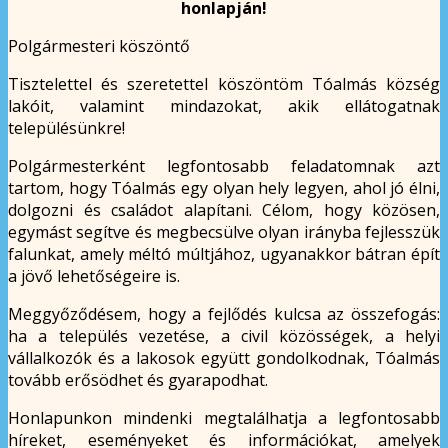
honlapján!
Polgármesteri köszöntő
Tisztelettel és szeretettel köszöntöm Tóalmás község
lakóit, valamint mindazokat, akik ellátogatnak
településünkre!
Polgármesterként legfontosabb feladatomnak azt
tartom, hogy Tóalmás egy olyan hely legyen, ahol jó élni,
dolgozni és családot alapítani. Célom, hogy közösen,
egymást segítve és megbecsülve olyan irányba fejlesszük
falunkat, amely méltó múltjához, ugyanakkor bátran épít
a jövő lehetőségeire is.
Meggyőződésem, hogy a fejlődés kulcsa az összefogás:
ha a település vezetése, a civil közösségek, a helyi
vállalkozók és a lakosok együtt gondolkodnak, Tóalmás
tovább erősödhet és gyarapodhat.
Honlapunkon mindenki megtalálhatja a legfontosabb
híreket, eseményeket és információkat, amelyek