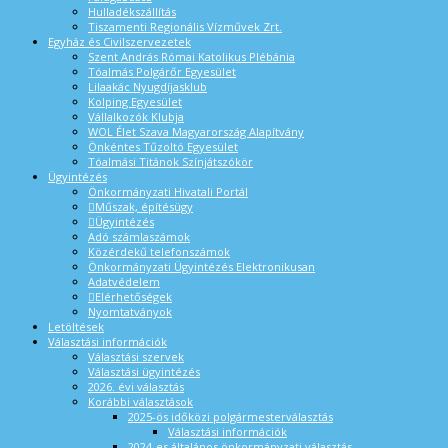
Hulladékszállítás
Tiszamenti Regionális Vízművek Zrt.
Egyház és Civilszervezetek
Szent András Római Katolikus Plébánia
Tóalmás Polgárőr Egyesület
Lilaakác Nyugdíjasklub
Kolping Egyesület
Vállalkozók Klubja
WOL Élet Szava Magyarország Alapítvány
Önkéntes Tűzoltó Egyesület
Tóalmási Titánok Színjátszókör
Ügyintézés
Önkormányzati Hivatali Portál
Műszak, építésügy
Ügyintézés
Adó számlaszámok
Közérdekű telefonszámok
Önkormányzati Ügyintézés Elektronikusan
Adatvédelem
Elérhetőségek
Nyomtatványok
Letöltések
Választási információk
Választási szervek
Választási ügyintézés
2026. évi választás
Korábbi választások
2025-ös időközi polgármesterválasztás
Választási információk
2024-es általános önkormányzati választás