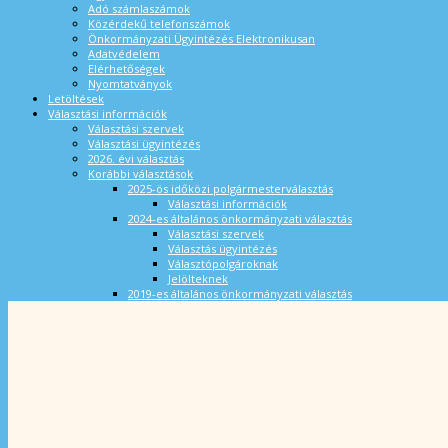
Adó számlaszámok
Közérdekű telefonszámok
Önkormányzati Ügyintézés Elektronikusan
Adatvédelem
Elérhetőségek
Nyomtatványok
Letöltések
Választási információk
Választási szervek
Választási ügyintézés
2026. évi választás
Korábbi választások
2025-ös időközi polgármesterválasztás
Választási információk
2024-es általános önkormányzati választás
Választási szervek
Választás ügyintézés
Választópolgároknak
Jelölteknek
2019-es általános önkormányzati választás