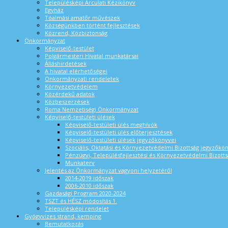
Településképi Arculati Kézikönyv
Egyház
Tóalmási amatőr művészek
Községünkben történt fejlesztések
Közrend, Közbiztonság
Önkormányzat
Képviselő-testület
Polgármesteri Hivatal munkatársai
Álláshirdetések
A hivatal elérhetőségei
Önkormányzati rendeletek
Környezetvédelem
Közérdekű adatok
Közbeszerzések
Roma Nemzetiségi Önkormányzat
Képviselő-testületi ülések
Képviselő-testületi ülés meghívók
Képviselő-testületi ülés előterjesztések
Képviselő-testületi ülések jegyzőkönyvei
Szociális, Oktatási és Környezetvédelmi Bizottság jegyzőkö
Pénzügyi, Településfejlesztési és Környezetvédelmi Bizotts
Munkaterv
Jelentés az Önkormányzat vagyoni helyzetéről
2014-2019 időszak
2006-2010 időszak
Gazdasági Program 2020-2024
TSZT és HÉSZ módosítás 1.
Településképi rendelet
Gyógyvizes strand, kemping
Bemutatkozás