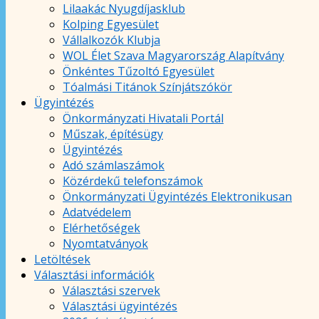
Lilaakác Nyugdíjasklub
Kolping Egyesület
Vállalkozók Klubja
WOL Élet Szava Magyarország Alapítvány
Önkéntes Tűzoltó Egyesület
Tóalmási Titánok Színjátszókör
Ügyintézés
Önkormányzati Hivatali Portál
Műszak, építésügy
Ügyintézés
Adó számlaszámok
Közérdekű telefonszámok
Önkormányzati Ügyintézés Elektronikusan
Adatvédelem
Elérhetőségek
Nyomtatványok
Letöltések
Választási információk
Választási szervek
Választási ügyintézés