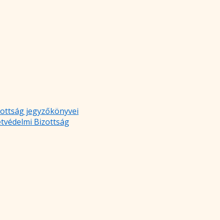
zottság jegyzőkönyvei
etvédelmi Bizottság