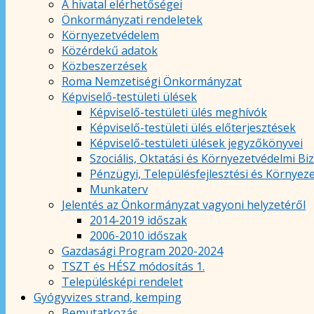
A hivatal elérhetőségei
Önkormányzati rendeletek
Környezetvédelem
Közérdekű adatok
Közbeszerzések
Roma Nemzetiségi Önkormányzat
Képviselő-testületi ülések
Képviselő-testületi ülés meghívók
Képviselő-testületi ülés előterjesztések
Képviselő-testületi ülések jegyzőkönyvei
Szociális, Oktatási és Környezetvédelmi Bi
Pénzügyi, Településfejlesztési és Környez
Munkaterv
Jelentés az Önkormányzat vagyoni helyzetéről
2014-2019 időszak
2006-2010 időszak
Gazdasági Program 2020-2024
TSZT és HÉSZ módosítás 1.
Településképi rendelet
Gyógyvizes strand, kemping
Bemutatkozás