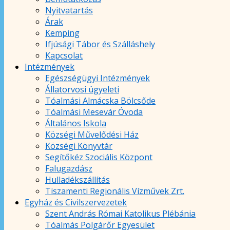
Nyitvatartás
Árak
Kemping
Ifjúsági Tábor és Szálláshely
Kapcsolat
Intézmények
Egészségügyi Intézmények
Állatorvosi ügyeleti
Tóalmási Almácska Bölcsőde
Tóalmási Mesevár Óvoda
Általános Iskola
Községi Művelődési Ház
Községi Könyvtár
Segítőkéz Szociális Központ
Falugazdász
Hulladékszállítás
Tiszamenti Regionális Vízművek Zrt.
Egyház és Civilszervezetek
Szent András Római Katolikus Plébánia
Tóalmás Polgárőr Egyesület