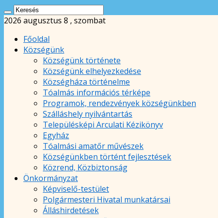
2026 augusztus 8 , szombat
Főoldal
Községünk
Községünk története
Községünk elhelyezkedése
Községháza történelme
Tóalmás információs térképe
Programok, rendezvények községünkben
Szálláshely nyilvántartás
Településképi Arculati Kézikönyv
Egyház
Tóalmási amatőr művészek
Községünkben történt fejlesztések
Közrend, Közbiztonság
Önkormányzat
Képviselő-testület
Polgármesteri Hivatal munkatársai
Álláshirdetések