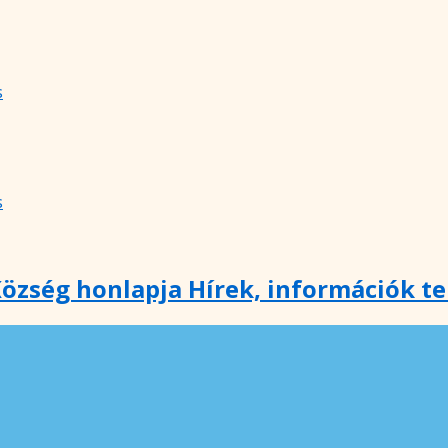
s
s
özség honlapja Hírek, információk t