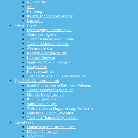
Nyitvatartás
Árak
Kemping
Ifjúsági Tábor és Szálláshely
Kapcsolat
Intézmények
Egészségügyi Intézmények
Állatorvosi ügyeleti
Tóalmási Almácska Bölcsőde
Tóalmási Mesevár Óvoda
Általános Iskola
Községi Művelődési Ház
Községi Könyvtár
Segítőkéz Szociális Központ
Falugazdász
Hulladékszállítás
Tiszamenti Regionális Vízművek Zrt.
Egyház és Civilszervezetek
Szent András Római Katolikus Plébánia
Tóalmás Polgárőr Egyesület
Lilaakác Nyugdíjasklub
Kolping Egyesület
Vállalkozók Klubja
WOL Élet Szava Magyarország Alapítvány
Önkéntes Tűzoltó Egyesület
Tóalmási Titánok Színjátszókör
Ügyintézés
Önkormányzati Hivatali Portál
Műszak, építésügy
Ügyintézés