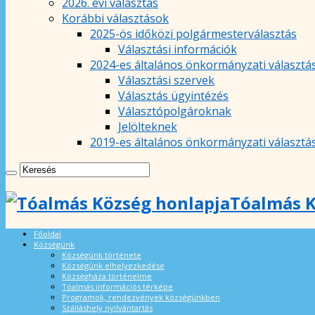
2026. évi választás
Korábbi választások
2025-ös időközi polgármesterválasztás
Választási információk
2024-es általános önkormányzati választá
Választási szervek
Választás ügyintézés
Választópolgároknak
Jelölteknek
2019-es általános önkormányzati választá
Tóalmás K
Főoldal
Községünk
Községünk története
Községünk elhelyezkedése
Községháza történelme
Tóalmás információs térképe
Programok, rendezvények községünkben
Szálláshely nyilvántartás