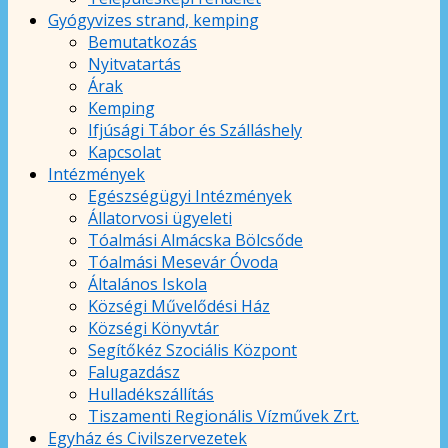
Gyógyvizes strand, kemping
Bemutatkozás
Nyitvatartás
Árak
Kemping
Ifjúsági Tábor és Szálláshely
Kapcsolat
Intézmények
Egészségügyi Intézmények
Állatorvosi ügyeleti
Tóalmási Almácska Bölcsőde
Tóalmási Mesevár Óvoda
Általános Iskola
Községi Művelődési Ház
Községi Könyvtár
Segítőkéz Szociális Központ
Falugazdász
Hulladékszállítás
Tiszamenti Regionális Vízművek Zrt.
Egyház és Civilszervezetek