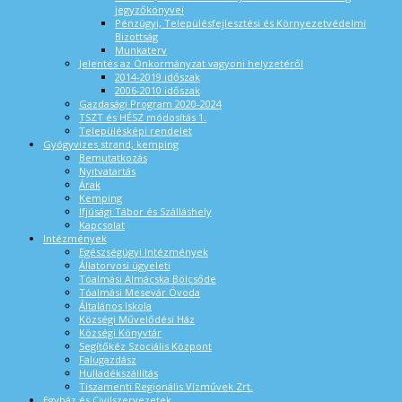
jegyzőkönyvei
Pénzügyi, Településfejlesztési és Környezetvédelmi
Bizottság
Munkaterv
Jelentés az Önkormányzat vagyoni helyzetéről
2014-2019 időszak
2006-2010 időszak
Gazdasági Program 2020-2024
TSZT és HÉSZ módosítás 1.
Településképi rendelet
Gyógyvizes strand, kemping
Bemutatkozás
Nyitvatartás
Árak
Kemping
Ifjúsági Tábor és Szálláshely
Kapcsolat
Intézmények
Egészségügyi Intézmények
Állatorvosi ügyeleti
Tóalmási Almácska Bölcsőde
Tóalmási Mesevár Óvoda
Általános Iskola
Községi Művelődési Ház
Községi Könyvtár
Segítőkéz Szociális Központ
Falugazdász
Hulladékszállítás
Tiszamenti Regionális Vízművek Zrt.
Egyház és Civilszervezetek