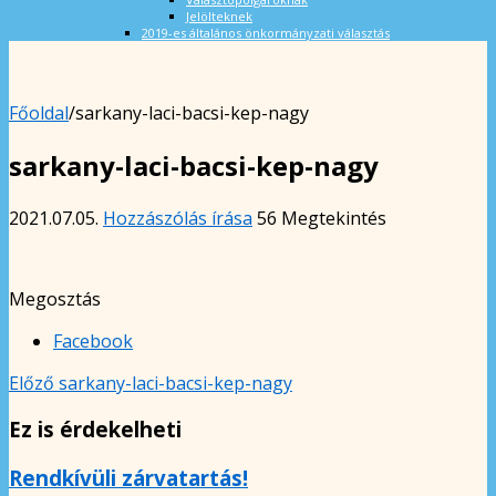
Jelölteknek
2019-es általános önkormányzati választás
Főoldal
/
sarkany-laci-bacsi-kep-nagy
sarkany-laci-bacsi-kep-nagy
2021.07.05.
Hozzászólás írása
56 Megtekintés
Megosztás
Facebook
Előző
sarkany-laci-bacsi-kep-nagy
Ez is érdekelheti
Rendkívüli zárvatartás!