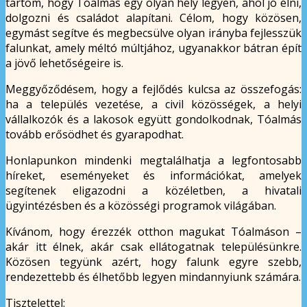
tartom, hogy Tóalmás egy olyan hely legyen, ahol jó élni,
dolgozni és családot alapítani. Célom, hogy közösen,
egymást segítve és megbecsülve olyan irányba fejlesszük
falunkat, amely méltó múltjához, ugyanakkor bátran épít
a jövő lehetőségeire is.
Meggyőződésem, hogy a fejlődés kulcsa az összefogás:
ha a település vezetése, a civil közösségek, a helyi
vállalkozók és a lakosok együtt gondolkodnak, Tóalmás
tovább erősödhet és gyarapodhat.
Honlapunkon mindenki megtalálhatja a legfontosabb
híreket, eseményeket és információkat, amelyek
segítenek eligazodni a közéletben, a hivatali
ügyintézésben és a közösségi programok világában.
Kívánom, hogy érezzék otthon magukat Tóalmáson –
akár itt élnek, akár csak ellátogatnak településünkre.
Közösen tegyünk azért, hogy falunk egyre szebb,
rendezettebb és élhetőbb legyen mindannyiunk számára.
Tisztelettel: