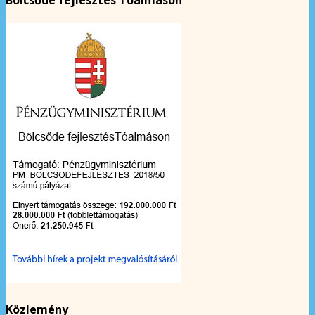
Bölcsőde fejlesztés Tóalmáson
Közlemény