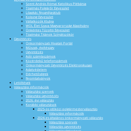
Szent András Római Katolikus Plébánia
Tóalmás Polgárőr Egyesület
Lilaakác Nyugdíjasklub
Kolping Egyesület
Vállalkozók Klubja
WOL Élet Szava Magyarország Alapítvány
Önkéntes Tűzoltó Egyesület
Tóalmási Titánok Színjátszókör
Ügyintézés
Önkormányzati Hivatali Portál
Műszak, építésügy
Ügyintézés
Adó számlaszámok
Közérdekű telefonszámok
Önkormányzati Ügyintézés Elektronikusan
Adatvédelem
Elérhetőségek
Nyomtatványok
Letöltések
Választási információk
Választási szervek
Választási ügyintézés
2026. évi választás
Korábbi választások
2025-ös időközi polgármesterválasztás
Választási információk
2024-es általános önkormányzati választás
Választási szervek
Választás ügyintézés
Választópolgároknak