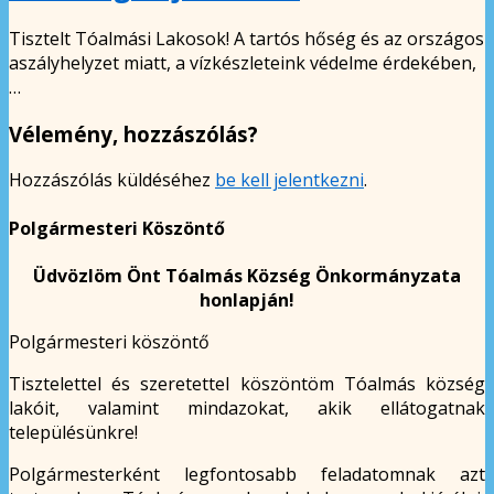
Tisztelt Tóalmási Lakosok! A tartós hőség és az országos
aszályhelyzet miatt, a vízkészleteink védelme érdekében,
…
Vélemény, hozzászólás?
Hozzászólás küldéséhez
be kell jelentkezni
.
Polgármesteri Köszöntő
Üdvözlöm Önt Tóalmás Község Önkormányzata
honlapján!
Polgármesteri köszöntő
Tisztelettel és szeretettel köszöntöm Tóalmás község
lakóit, valamint mindazokat, akik ellátogatnak
településünkre!
Polgármesterként legfontosabb feladatomnak azt