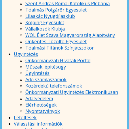
Szent András Római Katolikus Plébánia
Tóalmás Polgárőr Egyesület
Lilaakác Nyugdíjasklub
Kolping Egyesület
Vállalkozók Klubja
WOL Élet Szava Magyarország Alapítvány
Önkéntes Tűzoltó Egyesület
Tóalmási Titánok Színjátszókör
Ügyintézés
Önkormányzati Hivatali Portál
Műszak, építésügy
Ügyintézés
Adó számlaszámok
Közérdekű telefonszámok
Önkormányzati Ügyintézés Elektronikusan
Adatvédelem
Elérhetőségek
Nyomtatványok
Letöltések
Választási információk