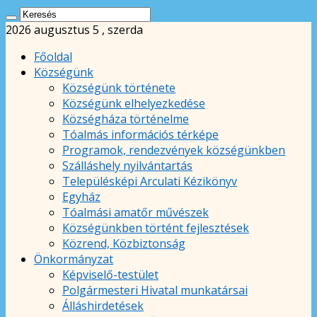
2026 augusztus 5 , szerda
Főoldal
Községünk
Községünk története
Községünk elhelyezkedése
Községháza történelme
Tóalmás információs térképe
Programok, rendezvények községünkben
Szálláshely nyilvántartás
Településképi Arculati Kézikönyv
Egyház
Tóalmási amatőr művészek
Községünkben történt fejlesztések
Közrend, Közbiztonság
Önkormányzat
Képviselő-testület
Polgármesteri Hivatal munkatársai
Álláshirdetések