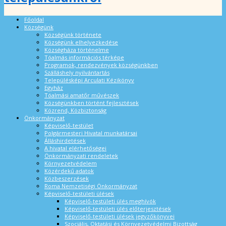
Főoldal
Községünk
Községünk története
Községünk elhelyezkedése
Községháza történelme
Tóalmás információs térképe
Programok, rendezvények községünkben
Szálláshely nyilvántartás
Településképi Arculati Kézikönyv
Egyház
Tóalmási amatőr művészek
Községünkben történt fejlesztések
Közrend, Közbiztonság
Önkormányzat
Képviselő-testület
Polgármesteri Hivatal munkatársai
Álláshirdetések
A hivatal elérhetőségei
Önkormányzati rendeletek
Környezetvédelem
Közérdekű adatok
Közbeszerzések
Roma Nemzetiségi Önkormányzat
Képviselő-testületi ülések
Képviselő-testületi ülés meghívók
Képviselő-testületi ülés előterjesztések
Képviselő-testületi ülések jegyzőkönyvei
Szociális, Oktatási és Környezetvédelmi Bizottság