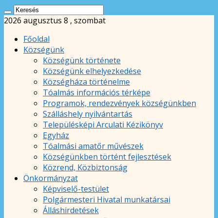
2026 augusztus 8 , szombat
Főoldal
Községünk
Községünk története
Községünk elhelyezkedése
Községháza történelme
Tóalmás információs térképe
Programok, rendezvények községünkben
Szálláshely nyilvántartás
Településképi Arculati Kézikönyv
Egyház
Tóalmási amatőr művészek
Községünkben történt fejlesztések
Közrend, Közbiztonság
Önkormányzat
Képviselő-testület
Polgármesteri Hivatal munkatársai
Álláshirdetések