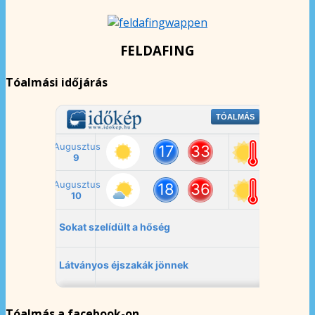
FELDAFING
Tóalmási időjárás
Tóalmás a facebook-on