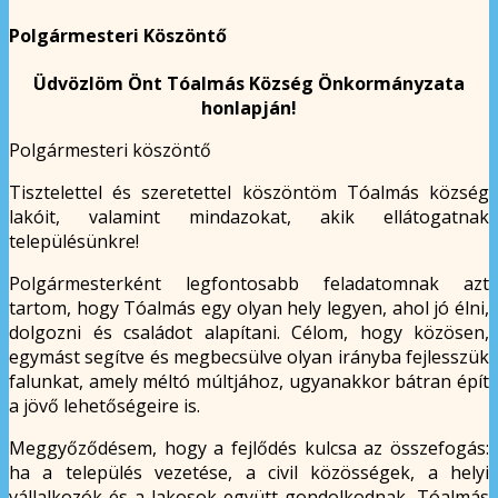
Polgármesteri Köszöntő
Üdvözlöm Önt Tóalmás Község Önkormányzata
honlapján!
Polgármesteri köszöntő
Tisztelettel és szeretettel köszöntöm Tóalmás község
lakóit, valamint mindazokat, akik ellátogatnak
településünkre!
Polgármesterként legfontosabb feladatomnak azt
tartom, hogy Tóalmás egy olyan hely legyen, ahol jó élni,
dolgozni és családot alapítani. Célom, hogy közösen,
egymást segítve és megbecsülve olyan irányba fejlesszük
falunkat, amely méltó múltjához, ugyanakkor bátran épít
a jövő lehetőségeire is.
Meggyőződésem, hogy a fejlődés kulcsa az összefogás:
ha a település vezetése, a civil közösségek, a helyi
vállalkozók és a lakosok együtt gondolkodnak, Tóalmás