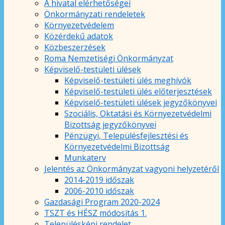
A hivatal elérhetőségei
Önkormányzati rendeletek
Környezetvédelem
Közérdekű adatok
Közbeszerzések
Roma Nemzetiségi Önkormányzat
Képviselő-testületi ülések
Képviselő-testületi ülés meghívók
Képviselő-testületi ülés előterjesztések
Képviselő-testületi ülések jegyzőkönyvei
Szociális, Oktatási és Környezetvédelmi
Bizottság jegyzőkönyvei
Pénzügyi, Településfejlesztési és
Környezetvédelmi Bizottság
Munkaterv
Jelentés az Önkormányzat vagyoni helyzetéről
2014-2019 időszak
2006-2010 időszak
Gazdasági Program 2020-2024
TSZT és HÉSZ módosítás 1.
Településképi rendelet