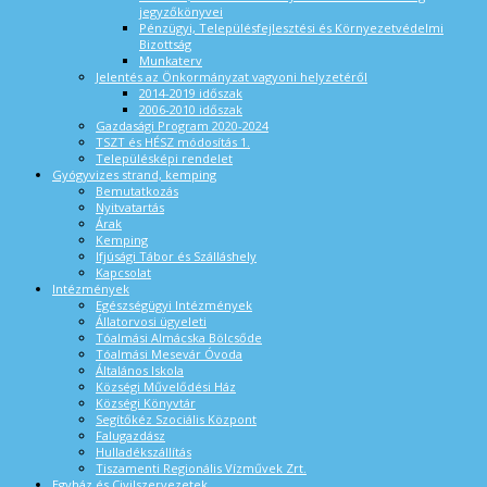
jegyzőkönyvei
Pénzügyi, Településfejlesztési és Környezetvédelmi
Bizottság
Munkaterv
Jelentés az Önkormányzat vagyoni helyzetéről
2014-2019 időszak
2006-2010 időszak
Gazdasági Program 2020-2024
TSZT és HÉSZ módosítás 1.
Településképi rendelet
Gyógyvizes strand, kemping
Bemutatkozás
Nyitvatartás
Árak
Kemping
Ifjúsági Tábor és Szálláshely
Kapcsolat
Intézmények
Egészségügyi Intézmények
Állatorvosi ügyeleti
Tóalmási Almácska Bölcsőde
Tóalmási Mesevár Óvoda
Általános Iskola
Községi Művelődési Ház
Községi Könyvtár
Segítőkéz Szociális Központ
Falugazdász
Hulladékszállítás
Tiszamenti Regionális Vízművek Zrt.
Egyház és Civilszervezetek