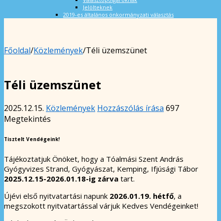
Jelölteknek
2019-es általános önkormányzati választás
Főoldal
/
Közlemények
/
Téli üzemszünet
Téli üzemszünet
2025.12.15.
Közlemények
Hozzászólás írása
697
Megtekintés
Tisztelt Vendégeink!
Tájékoztatjuk Önöket, hogy a Tóalmási Szent András
Gyógyvizes Strand, Gyógyászat, Kemping, Ifjúsági Tábor
2025.12.15-2026.01.18-ig zárva
tart.
Újévi első nyitvatartási napunk
2026.01.19. hétfő
, a
megszokott nyitvatartással várjuk Kedves Vendégeinket!