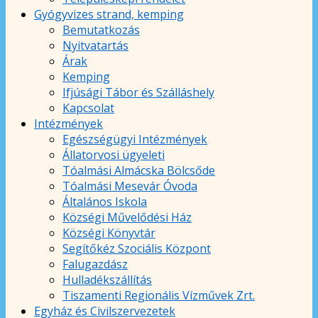
Gyógyvizes strand, kemping
Bemutatkozás
Nyitvatartás
Árak
Kemping
Ifjúsági Tábor és Szálláshely
Kapcsolat
Intézmények
Egészségügyi Intézmények
Állatorvosi ügyeleti
Tóalmási Almácska Bölcsőde
Tóalmási Mesevár Óvoda
Általános Iskola
Községi Művelődési Ház
Községi Könyvtár
Segítőkéz Szociális Központ
Falugazdász
Hulladékszállítás
Tiszamenti Regionális Vízművek Zrt.
Egyház és Civilszervezetek