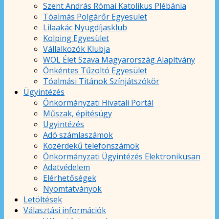
Szent András Római Katolikus Plébánia
Tóalmás Polgárőr Egyesület
Lilaakác Nyugdíjasklub
Kolping Egyesület
Vállalkozók Klubja
WOL Élet Szava Magyarország Alapítvány
Önkéntes Tűzoltó Egyesület
Tóalmási Titánok Színjátszókör
Ügyintézés
Önkormányzati Hivatali Portál
Műszak, építésügy
Ügyintézés
Adó számlaszámok
Közérdekű telefonszámok
Önkormányzati Ügyintézés Elektronikusan
Adatvédelem
Elérhetőségek
Nyomtatványok
Letöltések
Választási információk