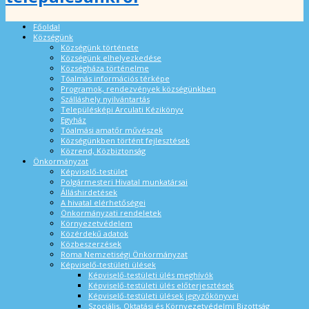
Főoldal
Községünk
Községünk története
Községünk elhelyezkedése
Községháza történelme
Tóalmás információs térképe
Programok, rendezvények községünkben
Szálláshely nyilvántartás
Településképi Arculati Kézikönyv
Egyház
Tóalmási amatőr művészek
Községünkben történt fejlesztések
Közrend, Közbiztonság
Önkormányzat
Képviselő-testület
Polgármesteri Hivatal munkatársai
Álláshirdetések
A hivatal elérhetőségei
Önkormányzati rendeletek
Környezetvédelem
Közérdekű adatok
Közbeszerzések
Roma Nemzetiségi Önkormányzat
Képviselő-testületi ülések
Képviselő-testületi ülés meghívók
Képviselő-testületi ülés előterjesztések
Képviselő-testületi ülések jegyzőkönyvei
Szociális, Oktatási és Környezetvédelmi Bizottság