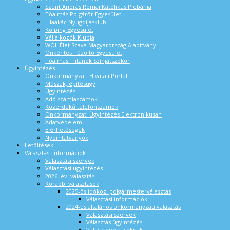
Szent András Római Katolikus Plébánia
Tóalmás Polgárőr Egyesület
Lilaakác Nyugdíjasklub
Kolping Egyesület
Vállalkozók Klubja
WOL Élet Szava Magyarország Alapítvány
Önkéntes Tűzoltó Egyesület
Tóalmási Titánok Színjátszókör
Ügyintézés
Önkormányzati Hivatali Portál
Műszak, építésügy
Ügyintézés
Adó számlaszámok
Közérdekű telefonszámok
Önkormányzati Ügyintézés Elektronikusan
Adatvédelem
Elérhetőségek
Nyomtatványok
Letöltések
Választási információk
Választási szervek
Választási ügyintézés
2026. évi választás
Korábbi választások
2025-ös időközi polgármesterválasztás
Választási információk
2024-es általános önkormányzati választás
Választási szervek
Választás ügyintézés
Választópolgároknak