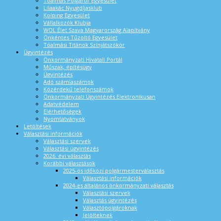
Tóalmás Polgárőr Egyesület
Lilaakác Nyugdíjasklub
Kolping Egyesület
Vállalkozók Klubja
WOL Élet Szava Magyarország Alapítvány
Önkéntes Tűzoltó Egyesület
Tóalmási Titánok Színjátszókör
Ügyintézés
Önkormányzati Hivatali Portál
Műszak, építésügy
Ügyintézés
Adó számlaszámok
Közérdekű telefonszámok
Önkormányzati Ügyintézés Elektronikusan
Adatvédelem
Elérhetőségek
Nyomtatványok
Letöltések
Választási információk
Választási szervek
Választási ügyintézés
2026. évi választás
Korábbi választások
2025-ös időközi polgármesterválasztás
Választási információk
2024-es általános önkormányzati választás
Választási szervek
Választás ügyintézés
Választópolgároknak
Jelölteknek