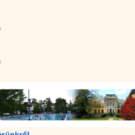
s
s
ésünkről