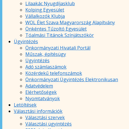
Lilaakác Nyugdíjasklub
Kolping Egyesület
Vállalkozók Klubja
WOL Élet Szava Magyarország Alapítvány
Önkéntes Tűzoltó Egyesület
Tóalmási Titánok Színjátszókör
Ügyintézés
Önkormányzati Hivatali Portál
Műszak, építésügy
Ügyintézés
Adó számlaszámok
Közérdekű telefonszámok
Önkormányzati Ügyintézés Elektronikusan
Adatvédelem
Elérhetőségek
Nyomtatványok
Letöltések
Választási információk
Választási szervek
Választási ügyintézés