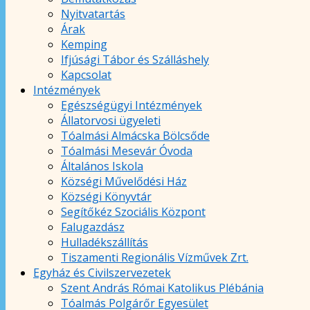
Nyitvatartás
Árak
Kemping
Ifjúsági Tábor és Szálláshely
Kapcsolat
Intézmények
Egészségügyi Intézmények
Állatorvosi ügyeleti
Tóalmási Almácska Bölcsőde
Tóalmási Mesevár Óvoda
Általános Iskola
Községi Művelődési Ház
Községi Könyvtár
Segítőkéz Szociális Központ
Falugazdász
Hulladékszállítás
Tiszamenti Regionális Vízművek Zrt.
Egyház és Civilszervezetek
Szent András Római Katolikus Plébánia
Tóalmás Polgárőr Egyesület