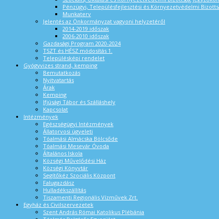
Pénzügyi, Településfejlesztési és Környezetvédelmi Bizotts
Munkaterv
Jelentés az Önkormányzat vagyoni helyzetéről
2014-2019 időszak
2006-2010 időszak
Gazdasági Program 2020-2024
TSZT és HÉSZ módosítás 1.
Településképi rendelet
Gyógyvizes strand, kemping
Bemutatkozás
Nyitvatartás
Árak
Kemping
Ifjúsági Tábor és Szálláshely
Kapcsolat
Intézmények
Egészségügyi Intézmények
Állatorvosi ügyeleti
Tóalmási Almácska Bölcsőde
Tóalmási Mesevár Óvoda
Általános Iskola
Községi Művelődési Ház
Községi Könyvtár
Segítőkéz Szociális Központ
Falugazdász
Hulladékszállítás
Tiszamenti Regionális Vízművek Zrt.
Egyház és Civilszervezetek
Szent András Római Katolikus Plébánia