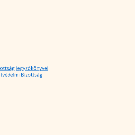
zottság jegyzőkönyvei
etvédelmi Bizottság