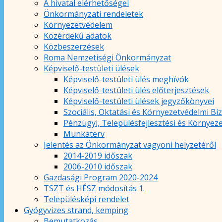
A hivatal elérhetőségei
Önkormányzati rendeletek
Környezetvédelem
Közérdekű adatok
Közbeszerzések
Roma Nemzetiségi Önkormányzat
Képviselő-testületi ülések
Képviselő-testületi ülés meghívók
Képviselő-testületi ülés előterjesztések
Képviselő-testületi ülések jegyzőkönyvei
Szociális, Oktatási és Környezetvédelmi Bi
Pénzügyi, Településfejlesztési és Környez
Munkaterv
Jelentés az Önkormányzat vagyoni helyzetéről
2014-2019 időszak
2006-2010 időszak
Gazdasági Program 2020-2024
TSZT és HÉSZ módosítás 1.
Településképi rendelet
Gyógyvizes strand, kemping
Bemutatkozás