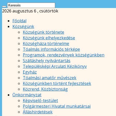
2026 augusztus 6 , csütörtök
Főoldal
Községünk
Községünk története
Községünk elhelyezkedése
Községháza történelme
Tóalmás információs térképe
Programok, rendezvények községünkben
Szálláshely nyilvántartás
Településképi Arculati Kézikönyv
Egyház
Tóalmási amatőr művészek
Községünkben történt fejlesztések
Közrend, Közbiztonság
Önkormányzat
Képviselő-testület
Polgármesteri Hivatal munkatársai
Álláshirdetések