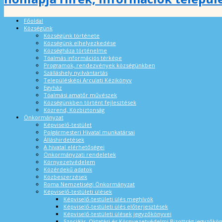
Főoldal
Községünk
Községünk története
Községünk elhelyezkedése
Községháza történelme
Tóalmás információs térképe
Programok, rendezvények községünkben
Szálláshely nyilvántartás
Településképi Arculati Kézikönyv
Egyház
Tóalmási amatőr művészek
Községünkben történt fejlesztések
Közrend, Közbiztonság
Önkormányzat
Képviselő-testület
Polgármesteri Hivatal munkatársai
Álláshirdetések
A hivatal elérhetőségei
Önkormányzati rendeletek
Környezetvédelem
Közérdekű adatok
Közbeszerzések
Roma Nemzetiségi Önkormányzat
Képviselő-testületi ülések
Képviselő-testületi ülés meghívók
Képviselő-testületi ülés előterjesztések
Képviselő-testületi ülések jegyzőkönyvei
Szociális, Oktatási és Környezetvédelmi Bizottság jegyzőkö