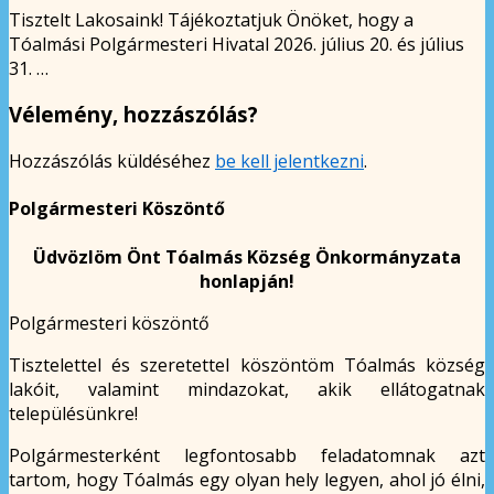
Tisztelt Lakosaink! Tájékoztatjuk Önöket, hogy a
Tóalmási Polgármesteri Hivatal 2026. július 20. és július
31. …
Vélemény, hozzászólás?
Hozzászólás küldéséhez
be kell jelentkezni
.
Polgármesteri Köszöntő
Üdvözlöm Önt Tóalmás Község Önkormányzata
honlapján!
Polgármesteri köszöntő
Tisztelettel és szeretettel köszöntöm Tóalmás község
lakóit, valamint mindazokat, akik ellátogatnak
településünkre!
Polgármesterként legfontosabb feladatomnak azt
tartom, hogy Tóalmás egy olyan hely legyen, ahol jó élni,