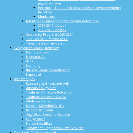
jegyzőkönyvei
Pénzügyi, Településfejlesztési és Környezetvédelmi
Bizottság
Munkaterv
Jelentés az Önkormányzat vagyoni helyzetéről
2014-2019 időszak
2006-2010 időszak
Gazdasági Program 2020-2024
TSZT és HÉSZ módosítás 1.
Településképi rendelet
Gyógyvizes strand, kemping
Bemutatkozás
Nyitvatartás
Árak
Kemping
Ifjúsági Tábor és Szálláshely
Kapcsolat
Intézmények
Egészségügyi Intézmények
Állatorvosi ügyeleti
Tóalmási Almácska Bölcsőde
Tóalmási Mesevár Óvoda
Általános Iskola
Községi Művelődési Ház
Községi Könyvtár
Segítőkéz Szociális Központ
Falugazdász
Hulladékszállítás
Tiszamenti Regionális Vízművek Zrt.
Egyház és Civilszervezetek