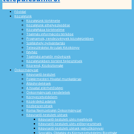
Főoldal
Községünk
Községünk története
Községünk elhelyezkedése
Községháza történelme
Tóalmás információs térképe
Programok, rendezvények községünkben
Szálláshely nyilvántartás
Településképi Arculati Kézikönyv
Egyház
Tóalmási amatőr művészek
Községünkben történt fejlesztések
Közrend, Közbiztonság
Önkormányzat
Képviselő-testület
Polgármesteri Hivatal munkatársai
Álláshirdetések
A hivatal elérhetőségei
Önkormányzati rendeletek
Környezetvédelem
Közérdekű adatok
Közbeszerzések
Roma Nemzetiségi Önkormányzat
Képviselő-testületi ülések
Képviselő-testületi ülés meghívók
Képviselő-testületi ülés előterjesztések
Képviselő-testületi ülések jegyzőkönyvei
Szociális, Oktatási és Környezetvédelmi Bizottság