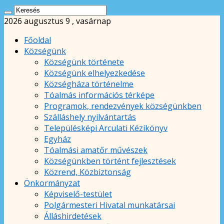
2026 augusztus 9 , vasárnap
Főoldal
Községünk
Községünk története
Községünk elhelyezkedése
Községháza történelme
Tóalmás információs térképe
Programok, rendezvények községünkben
Szálláshely nyilvántartás
Településképi Arculati Kézikönyv
Egyház
Tóalmási amatőr művészek
Községünkben történt fejlesztések
Közrend, Közbiztonság
Önkormányzat
Képviselő-testület
Polgármesteri Hivatal munkatársai
Álláshirdetések