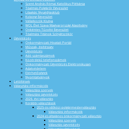
Szent András Római Katolikus Plébánia
Tóalmás Polgárőr Egyesület
Lilaakác Nyugdíjasklub
Kolping Egyesület
Vállalkozók Klubja
WOL Élet Szava Magyarország Alapítvány
Önkéntes Tűzoltó Egyesület
Tóalmási Titánok Színjátszókör
Ügyintézés
Önkormányzati Hivatali Portál
Műszak, építésügy
Ügyintézés
Adó számlaszámok
Közérdekű telefonszámok
Önkormányzati Ügyintézés Elektronikusan
Adatvédelem
Elérhetőségek
Nyomtatványok
Letöltések
Választási információk
Választási szervek
Választási ügyintézés
2026. évi választás
Korábbi választások
2025-ös időközi polgármesterválasztás
Választási információk
2024-es általános önkormányzati választás
Választási szervek
Választás ügyintézés
Választópolgároknak