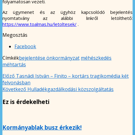
folyamatosan vezeti.
Az ügymenet és az ügyhöz kapcsolódó bejelentés
nyomtatvány az alábbi linkről letölthető:
https://www.toalmas.hu/letoltesek/
.
Megosztás
Facebook
Címkék
bejelentése önkormányzat
méhészkedés
méhtartás
Előző
Tasnádi István – Finito – kortárs tragikomédia két
felvonásban
Következő
Hulladékgazdálkodási közszolgáltatás
Ez is érdekelheti
Kormányablak busz érkezik!