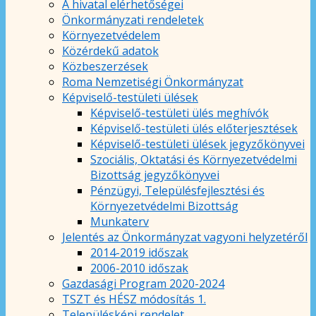
A hivatal elérhetőségei
Önkormányzati rendeletek
Környezetvédelem
Közérdekű adatok
Közbeszerzések
Roma Nemzetiségi Önkormányzat
Képviselő-testületi ülések
Képviselő-testületi ülés meghívók
Képviselő-testületi ülés előterjesztések
Képviselő-testületi ülések jegyzőkönyvei
Szociális, Oktatási és Környezetvédelmi
Bizottság jegyzőkönyvei
Pénzügyi, Településfejlesztési és
Környezetvédelmi Bizottság
Munkaterv
Jelentés az Önkormányzat vagyoni helyzetéről
2014-2019 időszak
2006-2010 időszak
Gazdasági Program 2020-2024
TSZT és HÉSZ módosítás 1.
Településképi rendelet