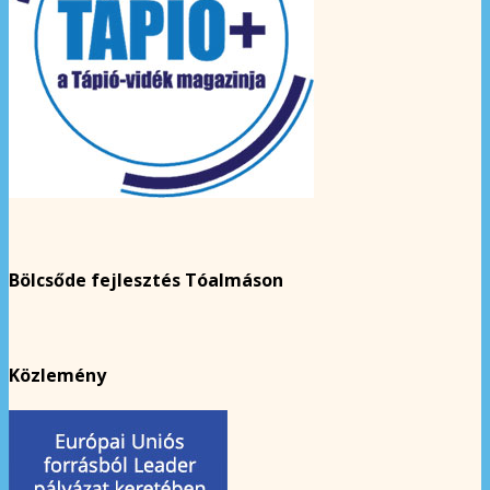
Bölcsőde fejlesztés Tóalmáson
Közlemény