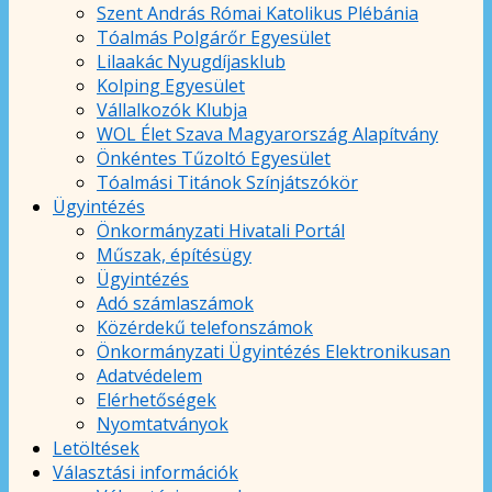
Szent András Római Katolikus Plébánia
Tóalmás Polgárőr Egyesület
Lilaakác Nyugdíjasklub
Kolping Egyesület
Vállalkozók Klubja
WOL Élet Szava Magyarország Alapítvány
Önkéntes Tűzoltó Egyesület
Tóalmási Titánok Színjátszókör
Ügyintézés
Önkormányzati Hivatali Portál
Műszak, építésügy
Ügyintézés
Adó számlaszámok
Közérdekű telefonszámok
Önkormányzati Ügyintézés Elektronikusan
Adatvédelem
Elérhetőségek
Nyomtatványok
Letöltések
Választási információk