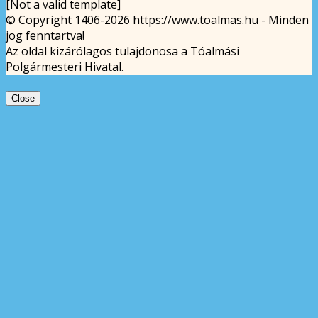
[Not a valid template]
© Copyright 1406-2026 https://www.toalmas.hu - Minden
jog fenntartva!
Az oldal kizárólagos tulajdonosa a Tóalmási
Polgármesteri Hivatal.
Close