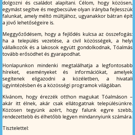
dolgozni és családot alapítani. Célom, hogy közösen,
egymást segítve és megbecsülve olyan irányba fejlesszük
falunkat, amely méltó múltjához, ugyanakkor bátran épít
a jövő lehetőségeire is.
Meggyőződésem, hogy a fejlődés kulcsa az összefogás:
ha a település vezetése, a civil közösségek, a helyi
vállalkozók és a lakosok együtt gondolkodnak, Tóalmás
tovább erősödhet és gyarapodhat.
Honlapunkon mindenki megtalálhatja a legfontosabb
híreket, eseményeket és információkat, amelyek
segítenek eligazodni a közéletben, a hivatali
ügyintézésben és a közösségi programok világában.
Kívánom, hogy érezzék otthon magukat Tóalmáson –
akár itt élnek, akár csak ellátogatnak településünkre.
Közösen tegyünk azért, hogy falunk egyre szebb,
rendezettebb és élhetőbb legyen mindannyiunk számára.
Tisztelettel: