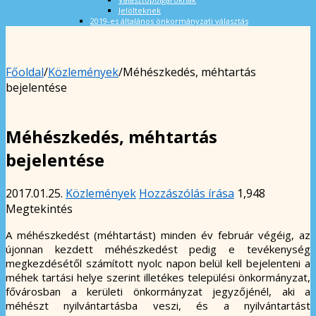
Jelölteknek
2019-es általános önkormányzati választás
Főoldal
/
Közlemények
/
Méhészkedés, méhtartás
bejelentése
Méhészkedés, méhtartás
bejelentése
2017.01.25.
Közlemények
Hozzászólás írása
1,948
Megtekintés
A méhészkedést (méhtartást) minden év február végéig, az
újonnan kezdett méhészkedést pedig e tevékenység
megkezdésétől számított nyolc napon belül kell bejelenteni a
méhek tartási helye szerint illetékes települési önkormányzat,
fővárosban a kerületi önkormányzat jegyzőjénél, aki a
méhészt nyilvántartásba veszi, és a nyilvántartást