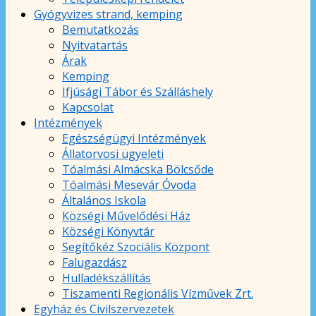
Gyógyvizes strand, kemping
Bemutatkozás
Nyitvatartás
Árak
Kemping
Ifjúsági Tábor és Szálláshely
Kapcsolat
Intézmények
Egészségügyi Intézmények
Állatorvosi ügyeleti
Tóalmási Almácska Bölcsőde
Tóalmási Mesevár Óvoda
Általános Iskola
Községi Művelődési Ház
Községi Könyvtár
Segítőkéz Szociális Központ
Falugazdász
Hulladékszállítás
Tiszamenti Regionális Vízművek Zrt.
Egyház és Civilszervezetek