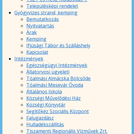
Településképi rendelet
Gyógyvizes strand, kemping
Bemutatkozás
Nyitvatartás
Árak
Kemping
Ifjúsági Tábor és Szálláshely
Kapcsolat
Intézmények
Egészségügyi Intézmények
Állatorvosi ügyeleti
Tóalmási Almácska Bölcsőde
Tóalmási Mesevár Óvoda
Általános Iskola
Községi Művelődési Ház
Községi Könyvtár
Segítőkéz Szociális Központ
Falugazdász
Hulladékszállítás
Tiszamenti Regionális Vízművek Zrt.