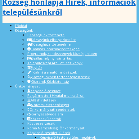
Község honlapja Hírek, információk
településünkről
Főoldal
Községünk
Községünk története
Községünk elhelyezkedése
Községháza történelme
Tóalmás információs térképe
Programok, rendezvények községünkben
Szálláshely nyilvántartás
Településképi Arculati Kézikönyv
Egyház
Tóalmási amatőr művészek
Községünkben történt fejlesztések
Közrend, Közbiztonság
Önkormányzat
Képviselő-testület
Polgármesteri Hivatal munkatársai
Álláshirdetések
A hivatal elérhetőségei
Önkormányzati rendeletek
Környezetvédelem
Közérdekű adatok
Közbeszerzések
Roma Nemzetiségi Önkormányzat
Képviselő-testületi ülések
Képviselő-testületi ülés meghívók