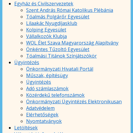
Egyház és Civilszervezetek
Szent András Római Katolikus Plébánia
Tóalmás Polgárőr Egyesület
Lilaakác Nyugdíjasklub
Kolping Egyesület
Vállalkozók Klubja
WOL Élet Szava Magyarország Alapítvány
Önkéntes Tűzoltó Egyesület
Tóalmási Titánok Színjátszókör
Ügyintézés
Önkormányzati Hivatali Portál
Műszak, építésügy
Ügyintézés
Adó számlaszámok
Közérdekű telefonszámok
Önkormányzati Ügyintézés Elektronikusan
Adatvédelem
Elérhetőségek
Nyomtatványok
Letöltések