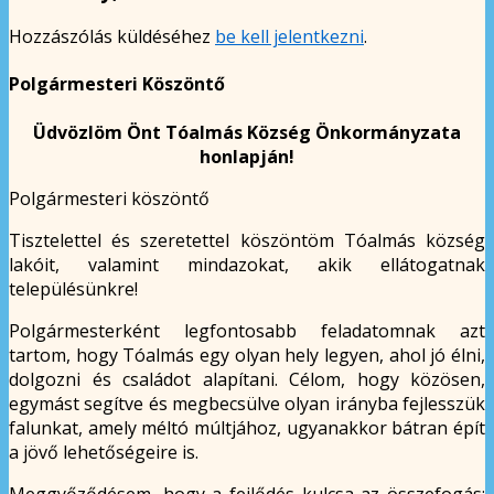
Hozzászólás küldéséhez
be kell jelentkezni
.
Polgármesteri Köszöntő
Üdvözlöm Önt Tóalmás Község Önkormányzata
honlapján!
Polgármesteri köszöntő
Tisztelettel és szeretettel köszöntöm Tóalmás község
lakóit, valamint mindazokat, akik ellátogatnak
településünkre!
Polgármesterként legfontosabb feladatomnak azt
tartom, hogy Tóalmás egy olyan hely legyen, ahol jó élni,
dolgozni és családot alapítani. Célom, hogy közösen,
egymást segítve és megbecsülve olyan irányba fejlesszük
falunkat, amely méltó múltjához, ugyanakkor bátran épít
a jövő lehetőségeire is.
Meggyőződésem, hogy a fejlődés kulcsa az összefogás: