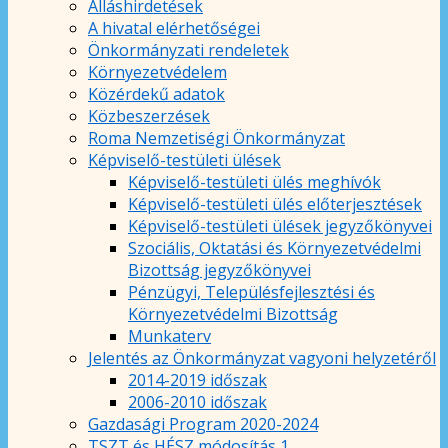
Álláshirdetések
A hivatal elérhetőségei
Önkormányzati rendeletek
Környezetvédelem
Közérdekű adatok
Közbeszerzések
Roma Nemzetiségi Önkormányzat
Képviselő-testületi ülések
Képviselő-testületi ülés meghívók
Képviselő-testületi ülés előterjesztések
Képviselő-testületi ülések jegyzőkönyvei
Szociális, Oktatási és Környezetvédelmi
Bizottság jegyzőkönyvei
Pénzügyi, Településfejlesztési és
Környezetvédelmi Bizottság
Munkaterv
Jelentés az Önkormányzat vagyoni helyzetéről
2014-2019 időszak
2006-2010 időszak
Gazdasági Program 2020-2024
TSZT és HÉSZ módosítás 1.