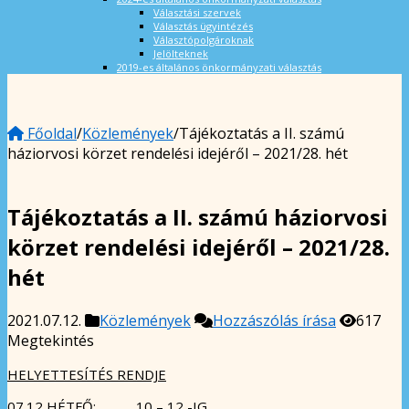
Választási szervek
Választás ügyintézés
Választópolgároknak
Jelölteknek
2019-es általános önkormányzati választás
Főoldal
/
Közlemények
/
Tájékoztatás a II. számú
háziorvosi körzet rendelési idejéről – 2021/28. hét
Tájékoztatás a II. számú háziorvosi
körzet rendelési idejéről – 2021/28.
hét
2021.07.12.
Közlemények
Hozzászólás írása
617
Megtekintés
HELYETTESÍTÉS RENDJE
07.12 HÉTFŐ: 10 – 12 -IG