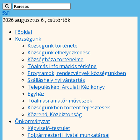
2026 augusztus 6 , csütörtök
Főoldal
Községünk
Községünk története
Községünk elhelyezkedése
Községháza történelme
Tóalmás információs térképe
Programok, rendezvények községünkben
Szálláshely nyilvántartás
Településképi Arculati Kézikönyv
Egyház
Tóalmási amatőr művészek
Községünkben történt fejlesztések
Közrend, Közbiztonság
Önkormányzat
Képviselő-testület
Polgármesteri Hivatal munkatársai