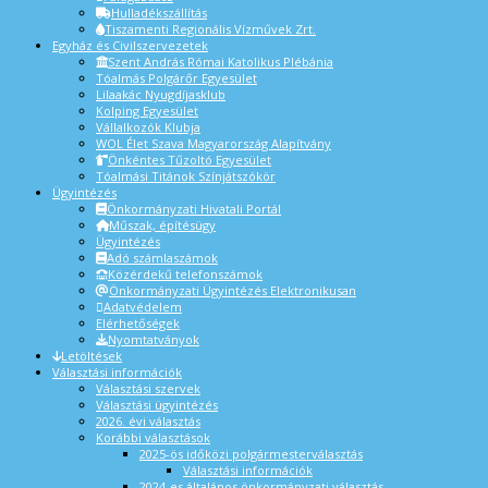
Hulladékszállítás
Tiszamenti Regionális Vízművek Zrt.
Egyház és Civilszervezetek
Szent András Római Katolikus Plébánia
Tóalmás Polgárőr Egyesület
Lilaakác Nyugdíjasklub
Kolping Egyesület
Vállalkozók Klubja
WOL Élet Szava Magyarország Alapítvány
Önkéntes Tűzoltó Egyesület
Tóalmási Titánok Színjátszókör
Ügyintézés
Önkormányzati Hivatali Portál
Műszak, építésügy
Ügyintézés
Adó számlaszámok
Közérdekű telefonszámok
Önkormányzati Ügyintézés Elektronikusan
Adatvédelem
Elérhetőségek
Nyomtatványok
Letöltések
Választási információk
Választási szervek
Választási ügyintézés
2026. évi választás
Korábbi választások
2025-ös időközi polgármesterválasztás
Választási információk
2024-es általános önkormányzati választás