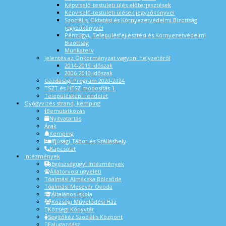
Képviselő-testületi ülés előterjesztések
Képviselő-testületi ülések jegyzőkönyvei
Szociális, Oktatási és Környezetvédelmi Bizottság
jegyzőkönyvei
Pénzügyi, Településfejlesztési és Környezetvédelmi
Bizottság
Munkaterv
Jelentés az Önkormányzat vagyoni helyzetéről
2014-2019 időszak
2006-2010 időszak
Gazdasági Program 2020-2024
TSZT és HÉSZ módosítás 1.
Településképi rendelet
Gyógyvizes strand, kemping
Bemutatkozás
Nyitvatartás
Árak
Kemping
Ifjúsági Tábor és Szálláshely
Kapcsolat
Intézmények
Egészségügyi Intézmények
Állatorvosi ügyeleti
Tóalmási Almácska Bölcsőde
Tóalmási Mesevár Óvoda
Általános Iskola
Községi Művelődési Ház
Községi Könyvtár
Segítőkéz Szociális Központ
Falugazdász