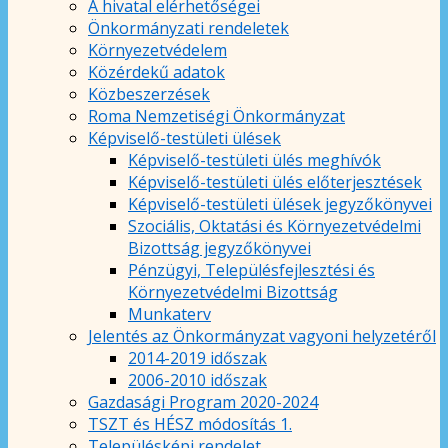
A hivatal elérhetőségei
Önkormányzati rendeletek
Környezetvédelem
Közérdekű adatok
Közbeszerzések
Roma Nemzetiségi Önkormányzat
Képviselő-testületi ülések
Képviselő-testületi ülés meghívók
Képviselő-testületi ülés előterjesztések
Képviselő-testületi ülések jegyzőkönyvei
Szociális, Oktatási és Környezetvédelmi
Bizottság jegyzőkönyvei
Pénzügyi, Településfejlesztési és
Környezetvédelmi Bizottság
Munkaterv
Jelentés az Önkormányzat vagyoni helyzetéről
2014-2019 időszak
2006-2010 időszak
Gazdasági Program 2020-2024
TSZT és HÉSZ módosítás 1.
Településképi rendelet