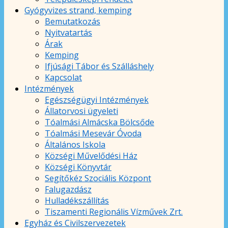
Gyógyvizes strand, kemping
Bemutatkozás
Nyitvatartás
Árak
Kemping
Ifjúsági Tábor és Szálláshely
Kapcsolat
Intézmények
Egészségügyi Intézmények
Állatorvosi ügyeleti
Tóalmási Almácska Bölcsőde
Tóalmási Mesevár Óvoda
Általános Iskola
Községi Művelődési Ház
Községi Könyvtár
Segítőkéz Szociális Központ
Falugazdász
Hulladékszállítás
Tiszamenti Regionális Vízművek Zrt.
Egyház és Civilszervezetek