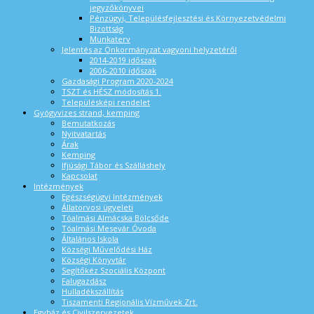
jegyzőkönyvei
Pénzügyi, Településfejlesztési és Környezetvédelmi
Bizottság
Munkaterv
Jelentés az Önkormányzat vagyoni helyzetéről
2014-2019 időszak
2006-2010 időszak
Gazdasági Program 2020-2024
TSZT és HÉSZ módosítás 1.
Településképi rendelet
Gyógyvizes strand, kemping
Bemutatkozás
Nyitvatartás
Árak
Kemping
Ifjúsági Tábor és Szálláshely
Kapcsolat
Intézmények
Egészségügyi Intézmények
Állatorvosi ügyeleti
Tóalmási Almácska Bölcsőde
Tóalmási Mesevár Óvoda
Általános Iskola
Községi Művelődési Ház
Községi Könyvtár
Segítőkéz Szociális Központ
Falugazdász
Hulladékszállítás
Tiszamenti Regionális Vízművek Zrt.
Egyház és Civilszervezetek