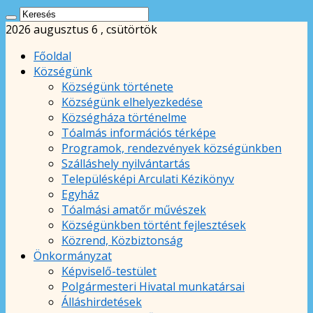
2026 augusztus 6 , csütörtök
Főoldal
Községünk
Községünk története
Községünk elhelyezkedése
Községháza történelme
Tóalmás információs térképe
Programok, rendezvények községünkben
Szálláshely nyilvántartás
Településképi Arculati Kézikönyv
Egyház
Tóalmási amatőr művészek
Községünkben történt fejlesztések
Közrend, Közbiztonság
Önkormányzat
Képviselő-testület
Polgármesteri Hivatal munkatársai
Álláshirdetések