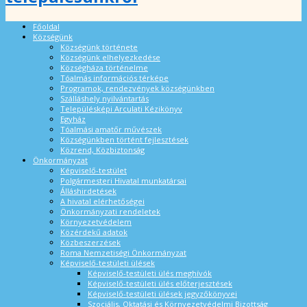
Főoldal
Községünk
Községünk története
Községünk elhelyezkedése
Községháza történelme
Tóalmás információs térképe
Programok, rendezvények községünkben
Szálláshely nyilvántartás
Településképi Arculati Kézikönyv
Egyház
Tóalmási amatőr művészek
Községünkben történt fejlesztések
Közrend, Közbiztonság
Önkormányzat
Képviselő-testület
Polgármesteri Hivatal munkatársai
Álláshirdetések
A hivatal elérhetőségei
Önkormányzati rendeletek
Környezetvédelem
Közérdekű adatok
Közbeszerzések
Roma Nemzetiségi Önkormányzat
Képviselő-testületi ülések
Képviselő-testületi ülés meghívók
Képviselő-testületi ülés előterjesztések
Képviselő-testületi ülések jegyzőkönyvei
Szociális, Oktatási és Környezetvédelmi Bizottság