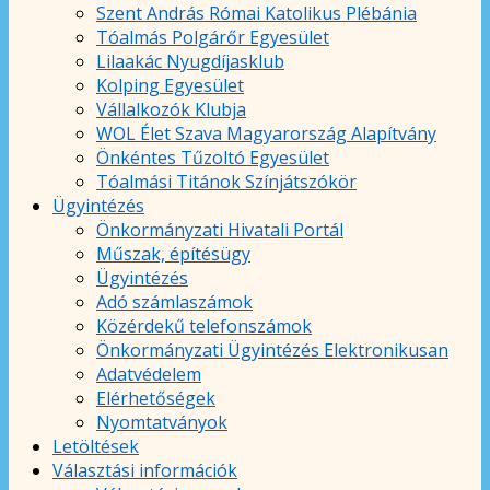
Szent András Római Katolikus Plébánia
Tóalmás Polgárőr Egyesület
Lilaakác Nyugdíjasklub
Kolping Egyesület
Vállalkozók Klubja
WOL Élet Szava Magyarország Alapítvány
Önkéntes Tűzoltó Egyesület
Tóalmási Titánok Színjátszókör
Ügyintézés
Önkormányzati Hivatali Portál
Műszak, építésügy
Ügyintézés
Adó számlaszámok
Közérdekű telefonszámok
Önkormányzati Ügyintézés Elektronikusan
Adatvédelem
Elérhetőségek
Nyomtatványok
Letöltések
Választási információk