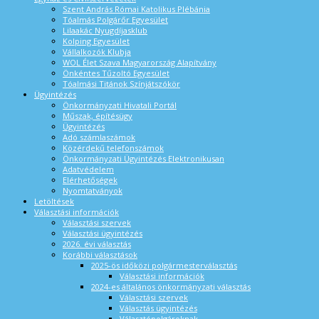
Szent András Római Katolikus Plébánia
Tóalmás Polgárőr Egyesület
Lilaakác Nyugdíjasklub
Kolping Egyesület
Vállalkozók Klubja
WOL Élet Szava Magyarország Alapítvány
Önkéntes Tűzoltó Egyesület
Tóalmási Titánok Színjátszókör
Ügyintézés
Önkormányzati Hivatali Portál
Műszak, építésügy
Ügyintézés
Adó számlaszámok
Közérdekű telefonszámok
Önkormányzati Ügyintézés Elektronikusan
Adatvédelem
Elérhetőségek
Nyomtatványok
Letöltések
Választási információk
Választási szervek
Választási ügyintézés
2026. évi választás
Korábbi választások
2025-ös időközi polgármesterválasztás
Választási információk
2024-es általános önkormányzati választás
Választási szervek
Választás ügyintézés
Választópolgároknak