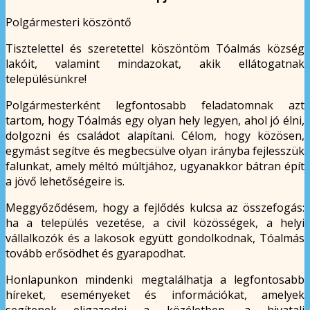
Polgármesteri köszöntő
Tisztelettel és szeretettel köszöntöm Tóalmás község
lakóit, valamint mindazokat, akik ellátogatnak
településünkre!
Polgármesterként legfontosabb feladatomnak azt
tartom, hogy Tóalmás egy olyan hely legyen, ahol jó élni,
dolgozni és családot alapítani. Célom, hogy közösen,
egymást segítve és megbecsülve olyan irányba fejlesszük
falunkat, amely méltó múltjához, ugyanakkor bátran épít
a jövő lehetőségeire is.
Meggyőződésem, hogy a fejlődés kulcsa az összefogás:
ha a település vezetése, a civil közösségek, a helyi
vállalkozók és a lakosok együtt gondolkodnak, Tóalmás
tovább erősödhet és gyarapodhat.
Honlapunkon mindenki megtalálhatja a legfontosabb
híreket, eseményeket és információkat, amelyek
segítenek eligazodni a közéletben, a hivatali