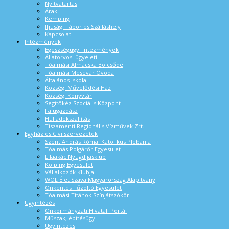
Nyitvatartás
Árak
Kemping
Ifjúsági Tábor és Szálláshely
Kapcsolat
Intézmények
Egészségügyi Intézmények
Állatorvosi ügyeleti
Tóalmási Almácska Bölcsőde
Tóalmási Mesevár Óvoda
Általános Iskola
Községi Művelődési Ház
Községi Könyvtár
Segítőkéz Szociális Központ
Falugazdász
Hulladékszállítás
Tiszamenti Regionális Vízművek Zrt.
Egyház és Civilszervezetek
Szent András Római Katolikus Plébánia
Tóalmás Polgárőr Egyesület
Lilaakác Nyugdíjasklub
Kolping Egyesület
Vállalkozók Klubja
WOL Élet Szava Magyarország Alapítvány
Önkéntes Tűzoltó Egyesület
Tóalmási Titánok Színjátszókör
Ügyintézés
Önkormányzati Hivatali Portál
Műszak, építésügy
Ügyintézés