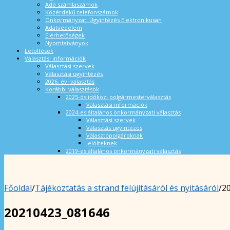
Adó számlaszámok
Közérdekű telefonszámok
Önkormányzati Ügyintézés Elektronikusan
Adatvédelem
Elérhetőségek
Nyomtatványok
Letöltések
Választási információk
Választási szervek
Választási ügyintézés
2026. évi választás
Korábbi választások
2025-ös időközi polgármesterválasztás
Választási információk
2024-es általános önkormányzati választás
Választási szervek
Választás ügyintézés
Választópolgároknak
Jelölteknek
2019-es általános önkormányzati választás
Főoldal
/
Tájékoztatás a strand felújításáról és nyitásáról
/
2
20210423_081646