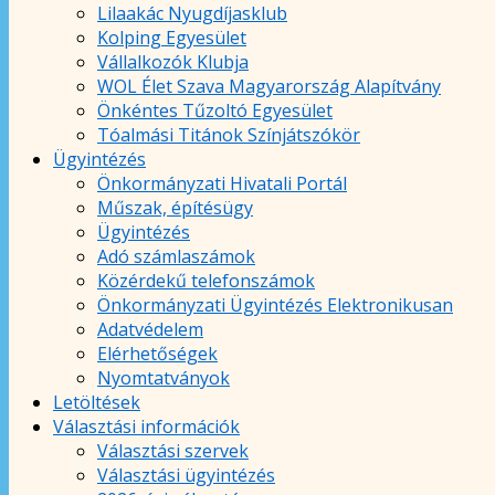
Lilaakác Nyugdíjasklub
Kolping Egyesület
Vállalkozók Klubja
WOL Élet Szava Magyarország Alapítvány
Önkéntes Tűzoltó Egyesület
Tóalmási Titánok Színjátszókör
Ügyintézés
Önkormányzati Hivatali Portál
Műszak, építésügy
Ügyintézés
Adó számlaszámok
Közérdekű telefonszámok
Önkormányzati Ügyintézés Elektronikusan
Adatvédelem
Elérhetőségek
Nyomtatványok
Letöltések
Választási információk
Választási szervek
Választási ügyintézés