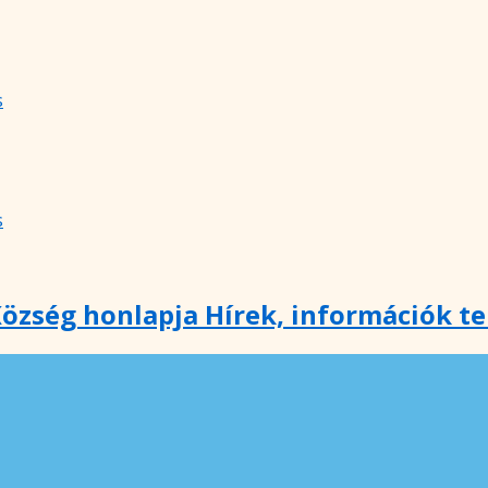
s
s
özség honlapja Hírek, információk t