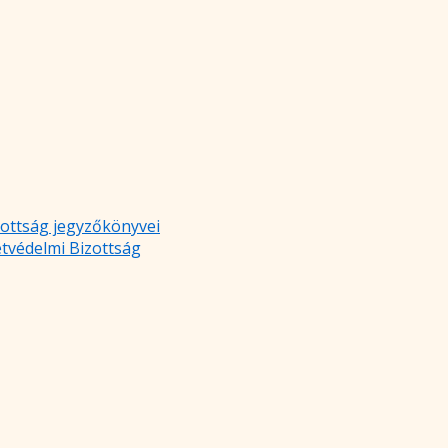
zottság jegyzőkönyvei
etvédelmi Bizottság