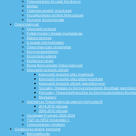
Településképi Arculati Kézikönyv
Egyház
Tóalmási amatőr művészek
Községünkben történt fejlesztések
Közrend, Közbiztonság
Önkormányzat
Képviselő-testület
Polgármesteri Hivatal munkatársai
Álláshirdetések
A hivatal elérhetőségei
Önkormányzati rendeletek
Környezetvédelem
Közérdekű adatok
Közbeszerzések
Roma Nemzetiségi Önkormányzat
Képviselő-testületi ülések
Képviselő-testületi ülés meghívók
Képviselő-testületi ülés előterjesztések
Képviselő-testületi ülések jegyzőkönyvei
Szociális, Oktatási és Környezetvédelmi Bizottság jegyzőkö
Pénzügyi, Településfejlesztési és Környezetvédelmi Bizotts
Munkaterv
Jelentés az Önkormányzat vagyoni helyzetéről
2014-2019 időszak
2006-2010 időszak
Gazdasági Program 2020-2024
TSZT és HÉSZ módosítás 1.
Településképi rendelet
Gyógyvizes strand, kemping
Bemutatkozás