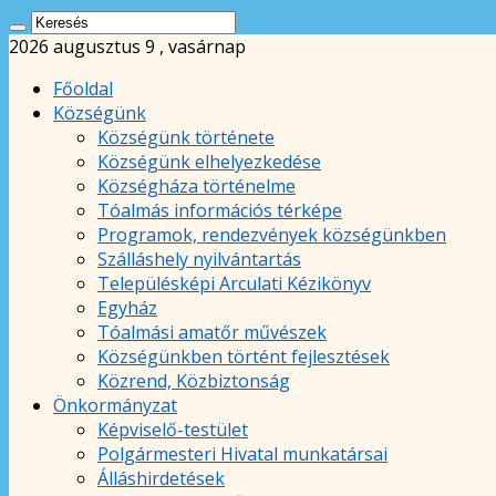
2026 augusztus 9 , vasárnap
Főoldal
Községünk
Községünk története
Községünk elhelyezkedése
Községháza történelme
Tóalmás információs térképe
Programok, rendezvények községünkben
Szálláshely nyilvántartás
Településképi Arculati Kézikönyv
Egyház
Tóalmási amatőr művészek
Községünkben történt fejlesztések
Közrend, Közbiztonság
Önkormányzat
Képviselő-testület
Polgármesteri Hivatal munkatársai
Álláshirdetések