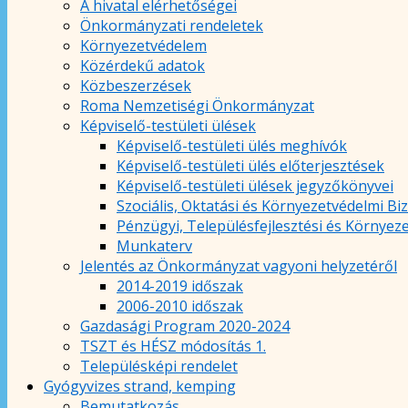
A hivatal elérhetőségei
Önkormányzati rendeletek
Környezetvédelem
Közérdekű adatok
Közbeszerzések
Roma Nemzetiségi Önkormányzat
Képviselő-testületi ülések
Képviselő-testületi ülés meghívók
Képviselő-testületi ülés előterjesztések
Képviselő-testületi ülések jegyzőkönyvei
Szociális, Oktatási és Környezetvédelmi Bi
Pénzügyi, Településfejlesztési és Környez
Munkaterv
Jelentés az Önkormányzat vagyoni helyzetéről
2014-2019 időszak
2006-2010 időszak
Gazdasági Program 2020-2024
TSZT és HÉSZ módosítás 1.
Településképi rendelet
Gyógyvizes strand, kemping
Bemutatkozás