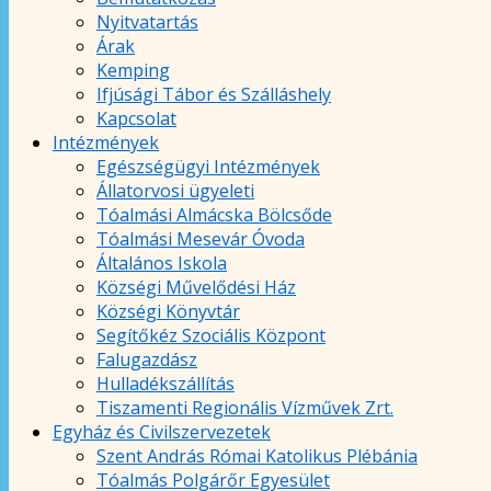
Nyitvatartás
Árak
Kemping
Ifjúsági Tábor és Szálláshely
Kapcsolat
Intézmények
Egészségügyi Intézmények
Állatorvosi ügyeleti
Tóalmási Almácska Bölcsőde
Tóalmási Mesevár Óvoda
Általános Iskola
Községi Művelődési Ház
Községi Könyvtár
Segítőkéz Szociális Központ
Falugazdász
Hulladékszállítás
Tiszamenti Regionális Vízművek Zrt.
Egyház és Civilszervezetek
Szent András Római Katolikus Plébánia
Tóalmás Polgárőr Egyesület