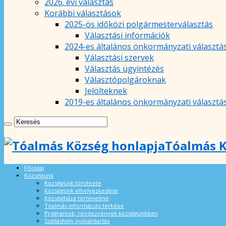
2026. évi választás
Korábbi választások
2025-ös időközi polgármesterválasztás
Választási információk
2024-es általános önkormányzati választá
Választási szervek
Választás ügyintézés
Választópolgároknak
Jelölteknek
2019-es általános önkormányzati választá
Tóalmás K
Főoldal
Községünk
Községünk története
Községünk elhelyezkedése
Községháza történelme
Tóalmás információs térképe
Programok, rendezvények községünkben
Szálláshely nyilvántartás