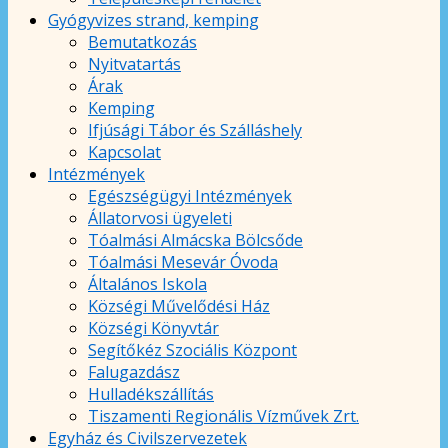
Gyógyvizes strand, kemping
Bemutatkozás
Nyitvatartás
Árak
Kemping
Ifjúsági Tábor és Szálláshely
Kapcsolat
Intézmények
Egészségügyi Intézmények
Állatorvosi ügyeleti
Tóalmási Almácska Bölcsőde
Tóalmási Mesevár Óvoda
Általános Iskola
Községi Művelődési Ház
Községi Könyvtár
Segítőkéz Szociális Központ
Falugazdász
Hulladékszállítás
Tiszamenti Regionális Vízművek Zrt.
Egyház és Civilszervezetek