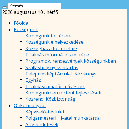
2026 augusztus 10 , hétfő
Főoldal
Községünk
Községünk története
Községünk elhelyezkedése
Községháza történelme
Tóalmás információs térképe
Programok, rendezvények községünkben
Szálláshely nyilvántartás
Településképi Arculati Kézikönyv
Egyház
Tóalmási amatőr művészek
Községünkben történt fejlesztések
Közrend, Közbiztonság
Önkormányzat
Képviselő-testület
Polgármesteri Hivatal munkatársai
Álláshirdetések