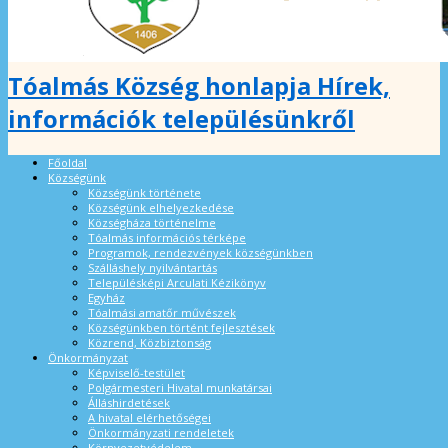
Tóalmás Község honlapja Hírek,
információk településünkről
Főoldal
Községünk
Községünk története
Községünk elhelyezkedése
Községháza történelme
Tóalmás információs térképe
Programok, rendezvények községünkben
Szálláshely nyilvántartás
Településképi Arculati Kézikönyv
Egyház
Tóalmási amatőr művészek
Községünkben történt fejlesztések
Közrend, Közbiztonság
Önkormányzat
Képviselő-testület
Polgármesteri Hivatal munkatársai
Álláshirdetések
A hivatal elérhetőségei
Önkormányzati rendeletek
Környezetvédelem