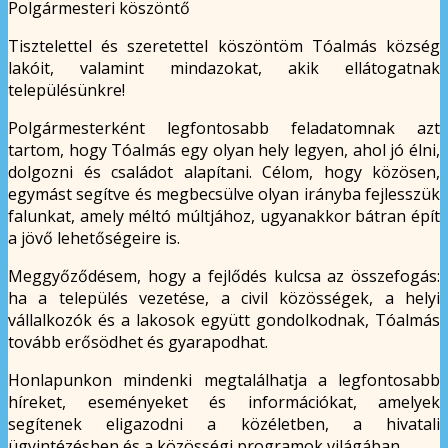
Polgármesteri köszöntő
Tisztelettel és szeretettel köszöntöm Tóalmás község
lakóit, valamint mindazokat, akik ellátogatnak
településünkre!
Polgármesterként legfontosabb feladatomnak azt
tartom, hogy Tóalmás egy olyan hely legyen, ahol jó élni,
dolgozni és családot alapítani. Célom, hogy közösen,
egymást segítve és megbecsülve olyan irányba fejlesszük
falunkat, amely méltó múltjához, ugyanakkor bátran épít
a jövő lehetőségeire is.
Meggyőződésem, hogy a fejlődés kulcsa az összefogás:
ha a település vezetése, a civil közösségek, a helyi
vállalkozók és a lakosok együtt gondolkodnak, Tóalmás
tovább erősödhet és gyarapodhat.
Honlapunkon mindenki megtalálhatja a legfontosabb
híreket, eseményeket és információkat, amelyek
segítenek eligazodni a közéletben, a hivatali
ügyintézésben és a közösségi programok világában.