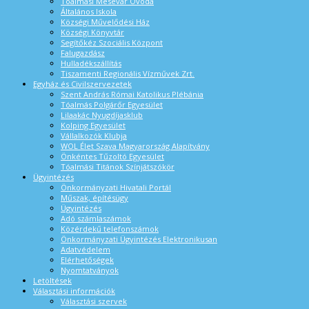
Tóalmási Mesevár Óvoda
Általános Iskola
Községi Művelődési Ház
Községi Könyvtár
Segítőkéz Szociális Központ
Falugazdász
Hulladékszállítás
Tiszamenti Regionális Vízművek Zrt.
Egyház és Civilszervezetek
Szent András Római Katolikus Plébánia
Tóalmás Polgárőr Egyesület
Lilaakác Nyugdíjasklub
Kolping Egyesület
Vállalkozók Klubja
WOL Élet Szava Magyarország Alapítvány
Önkéntes Tűzoltó Egyesület
Tóalmási Titánok Színjátszókör
Ügyintézés
Önkormányzati Hivatali Portál
Műszak, építésügy
Ügyintézés
Adó számlaszámok
Közérdekű telefonszámok
Önkormányzati Ügyintézés Elektronikusan
Adatvédelem
Elérhetőségek
Nyomtatványok
Letöltések
Választási információk
Választási szervek