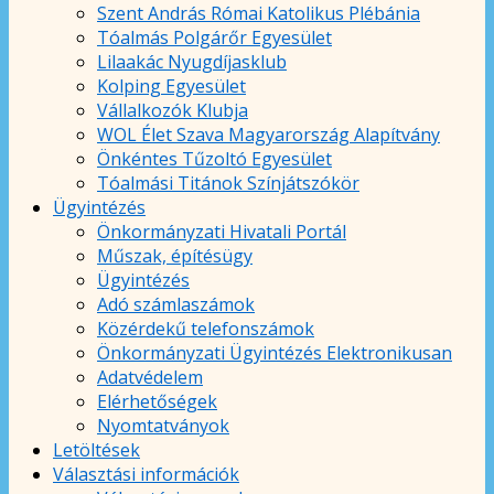
Szent András Római Katolikus Plébánia
Tóalmás Polgárőr Egyesület
Lilaakác Nyugdíjasklub
Kolping Egyesület
Vállalkozók Klubja
WOL Élet Szava Magyarország Alapítvány
Önkéntes Tűzoltó Egyesület
Tóalmási Titánok Színjátszókör
Ügyintézés
Önkormányzati Hivatali Portál
Műszak, építésügy
Ügyintézés
Adó számlaszámok
Közérdekű telefonszámok
Önkormányzati Ügyintézés Elektronikusan
Adatvédelem
Elérhetőségek
Nyomtatványok
Letöltések
Választási információk