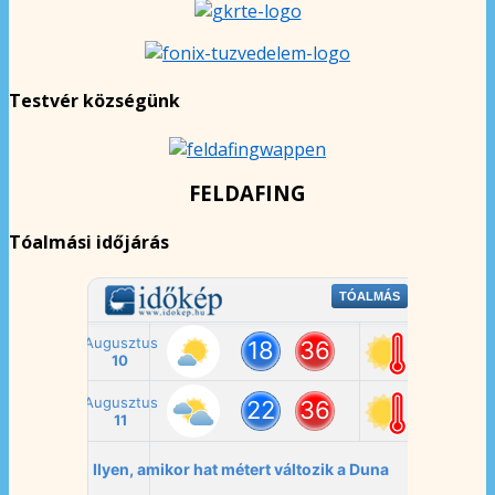
Testvér községünk
FELDAFING
Tóalmási időjárás