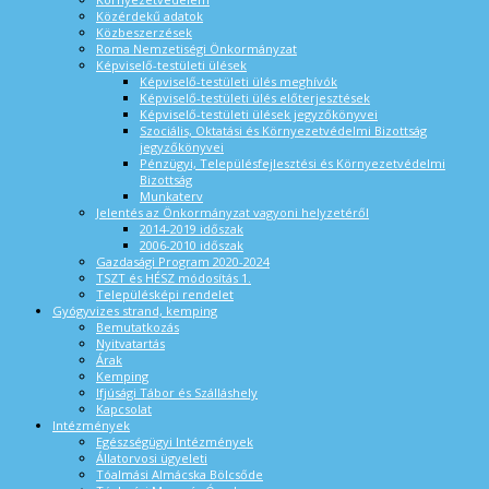
Közérdekű adatok
Közbeszerzések
Roma Nemzetiségi Önkormányzat
Képviselő-testületi ülések
Képviselő-testületi ülés meghívók
Képviselő-testületi ülés előterjesztések
Képviselő-testületi ülések jegyzőkönyvei
Szociális, Oktatási és Környezetvédelmi Bizottság
jegyzőkönyvei
Pénzügyi, Településfejlesztési és Környezetvédelmi
Bizottság
Munkaterv
Jelentés az Önkormányzat vagyoni helyzetéről
2014-2019 időszak
2006-2010 időszak
Gazdasági Program 2020-2024
TSZT és HÉSZ módosítás 1.
Településképi rendelet
Gyógyvizes strand, kemping
Bemutatkozás
Nyitvatartás
Árak
Kemping
Ifjúsági Tábor és Szálláshely
Kapcsolat
Intézmények
Egészségügyi Intézmények
Állatorvosi ügyeleti
Tóalmási Almácska Bölcsőde