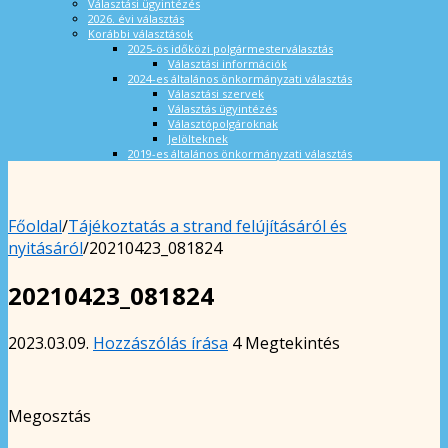
Választási ügyintézés
2026. évi választás
Korábbi választások
2025-ös időközi polgármesterválasztás
Választási információk
2024-es általános önkormányzati választás
Választási szervek
Választás ügyintézés
Választópolgároknak
Jelölteknek
2019-es általános önkormányzati választás
Főoldal
/
Tájékoztatás a strand felújításáról és
nyitásáról
/
20210423_081824
20210423_081824
2023.03.09.
Hozzászólás írása
4 Megtekintés
Megosztás