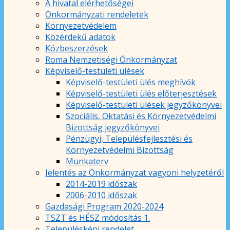
A hivatal elérhetőségei
Önkormányzati rendeletek
Környezetvédelem
Közérdekű adatok
Közbeszerzések
Roma Nemzetiségi Önkormányzat
Képviselő-testületi ülések
Képviselő-testületi ülés meghívók
Képviselő-testületi ülés előterjesztések
Képviselő-testületi ülések jegyzőkönyvei
Szociális, Oktatási és Környezetvédelmi
Bizottság jegyzőkönyvei
Pénzügyi, Településfejlesztési és
Környezetvédelmi Bizottság
Munkaterv
Jelentés az Önkormányzat vagyoni helyzetéről
2014-2019 időszak
2006-2010 időszak
Gazdasági Program 2020-2024
TSZT és HÉSZ módosítás 1.
Településképi rendelet