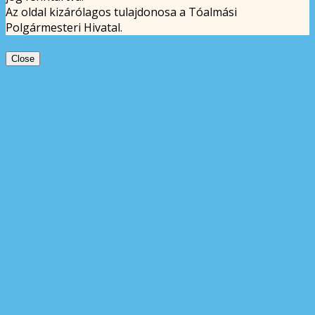
Az oldal kizárólagos tulajdonosa a Tóalmási
Polgármesteri Hivatal.
Close