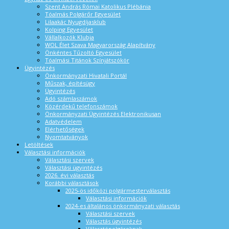
Szent András Római Katolikus Plébánia
Tóalmás Polgárőr Egyesület
Lilaakác Nyugdíjasklub
Kolping Egyesület
Vállalkozók Klubja
WOL Élet Szava Magyarország Alapítvány
Önkéntes Tűzoltó Egyesület
Tóalmási Titánok Színjátszókör
Ügyintézés
Önkormányzati Hivatali Portál
Műszak, építésügy
Ügyintézés
Adó számlaszámok
Közérdekű telefonszámok
Önkormányzati Ügyintézés Elektronikusan
Adatvédelem
Elérhetőségek
Nyomtatványok
Letöltések
Választási információk
Választási szervek
Választási ügyintézés
2026. évi választás
Korábbi választások
2025-ös időközi polgármesterválasztás
Választási információk
2024-es általános önkormányzati választás
Választási szervek
Választás ügyintézés
Választópolgároknak