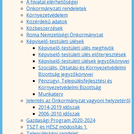
A hivatal elérhetőségei
Önkormányzati rendeletek
Környezetvédelem
Közérdekű adatok
Közbeszerzések
Roma Nemzetiségi Önkormányzat
Képviselő-testületi ülések
Képviselő-testületi ülés meghívók
Képviselő-testületi ülés előterjesztések
Képviselő-testületi ülések jegyzőkönyvei
Szociális, Oktatási és Környezetvédelmi
Bizottság jegyzőkönyvei
Pénzügyi, Településfejlesztési és
Környezetvédelmi Bizottság
Munkaterv
Jelentés az Önkormányzat vagyoni helyzetéről
2014-2019 időszak
2006-2010 időszak
Gazdasági Program 2020-2024
TSZT és HÉSZ módosítás 1.
Településképi rendelet