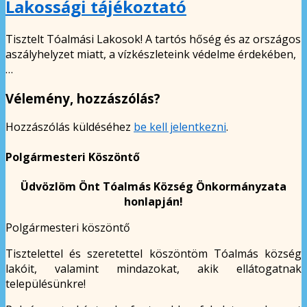
Lakossági tájékoztató
Tisztelt Tóalmási Lakosok! A tartós hőség és az országos
aszályhelyzet miatt, a vízkészleteink védelme érdekében,
…
Vélemény, hozzászólás?
Hozzászólás küldéséhez
be kell jelentkezni
.
Polgármesteri Köszöntő
Üdvözlöm Önt Tóalmás Község Önkormányzata
honlapján!
Polgármesteri köszöntő
Tisztelettel és szeretettel köszöntöm Tóalmás község
lakóit, valamint mindazokat, akik ellátogatnak
településünkre!