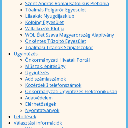
Szent András Római Katolikus Plébánia
Tóalmás Polgárőr Egyesület
Lilaakác Nyugdíjasklub
Kolping Egyesület
Vállalkozók Klubja
WOL Élet Szava Magyarország Alapítvány
Önkéntes Tűzoltó Egyesület
Tóalmási Titánok Színjátszókör
Ügyintézés
Önkormányzati Hivatali Portál
Műszak, építésügy
Ügyintézés
Adó számlaszámok
Közérdekű telefonszámok
Önkormányzati Ügyintézés Elektronikusan
Adatvédelem
Elérhetőségek
Nyomtatványok
Letöltések
Választási információk