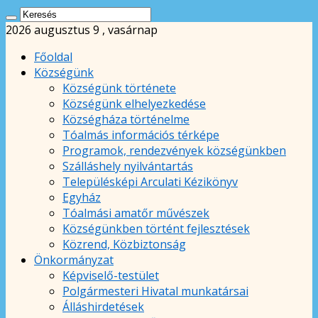
2026 augusztus 9 , vasárnap
Főoldal
Községünk
Községünk története
Községünk elhelyezkedése
Községháza történelme
Tóalmás információs térképe
Programok, rendezvények községünkben
Szálláshely nyilvántartás
Településképi Arculati Kézikönyv
Egyház
Tóalmási amatőr művészek
Községünkben történt fejlesztések
Közrend, Közbiztonság
Önkormányzat
Képviselő-testület
Polgármesteri Hivatal munkatársai
Álláshirdetések