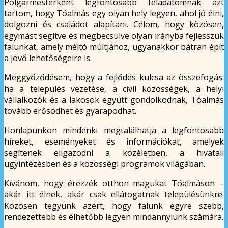
Polgármesterként legfontosabb feladatomnak azt
tartom, hogy Tóalmás egy olyan hely legyen, ahol jó élni,
dolgozni és családot alapítani. Célom, hogy közösen,
egymást segítve és megbecsülve olyan irányba fejlesszük
falunkat, amely méltó múltjához, ugyanakkor bátran épít
a jövő lehetőségeire is.
Meggyőződésem, hogy a fejlődés kulcsa az összefogás:
ha a település vezetése, a civil közösségek, a helyi
vállalkozók és a lakosok együtt gondolkodnak, Tóalmás
tovább erősödhet és gyarapodhat.
Honlapunkon mindenki megtalálhatja a legfontosabb
híreket, eseményeket és információkat, amelyek
segítenek eligazodni a közéletben, a hivatali
ügyintézésben és a közösségi programok világában.
Kívánom, hogy érezzék otthon magukat Tóalmáson –
akár itt élnek, akár csak ellátogatnak településünkre.
Közösen tegyünk azért, hogy falunk egyre szebb,
rendezettebb és élhetőbb legyen mindannyiunk számára.