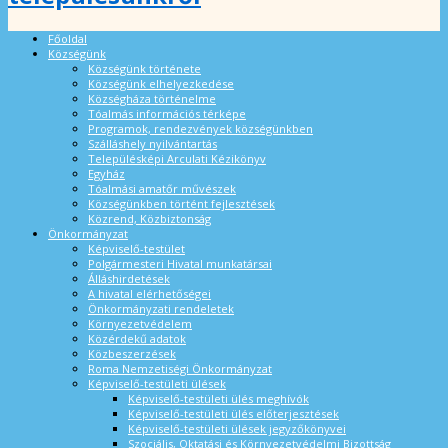
Főoldal
Községünk
Községünk története
Községünk elhelyezkedése
Községháza történelme
Tóalmás információs térképe
Programok, rendezvények községünkben
Szálláshely nyilvántartás
Településképi Arculati Kézikönyv
Egyház
Tóalmási amatőr művészek
Községünkben történt fejlesztések
Közrend, Közbiztonság
Önkormányzat
Képviselő-testület
Polgármesteri Hivatal munkatársai
Álláshirdetések
A hivatal elérhetőségei
Önkormányzati rendeletek
Környezetvédelem
Közérdekű adatok
Közbeszerzések
Roma Nemzetiségi Önkormányzat
Képviselő-testületi ülések
Képviselő-testületi ülés meghívók
Képviselő-testületi ülés előterjesztések
Képviselő-testületi ülések jegyzőkönyvei
Szociális, Oktatási és Környezetvédelmi Bizottság