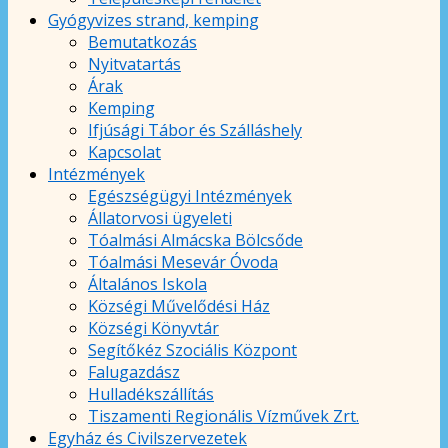
Gyógyvizes strand, kemping
Bemutatkozás
Nyitvatartás
Árak
Kemping
Ifjúsági Tábor és Szálláshely
Kapcsolat
Intézmények
Egészségügyi Intézmények
Állatorvosi ügyeleti
Tóalmási Almácska Bölcsőde
Tóalmási Mesevár Óvoda
Általános Iskola
Községi Művelődési Ház
Községi Könyvtár
Segítőkéz Szociális Központ
Falugazdász
Hulladékszállítás
Tiszamenti Regionális Vízművek Zrt.
Egyház és Civilszervezetek