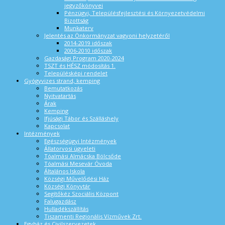
jegyzőkönyvei
Pénzügyi, Településfejlesztési és Környezetvédelmi
Bizottság
Munkaterv
Jelentés az Önkormányzat vagyoni helyzetéről
2014-2019 időszak
2006-2010 időszak
Gazdasági Program 2020-2024
TSZT és HÉSZ módosítás 1.
Településképi rendelet
Gyógyvizes strand, kemping
Bemutatkozás
Nyitvatartás
Árak
Kemping
Ifjúsági Tábor és Szálláshely
Kapcsolat
Intézmények
Egészségügyi Intézmények
Állatorvosi ügyeleti
Tóalmási Almácska Bölcsőde
Tóalmási Mesevár Óvoda
Általános Iskola
Községi Művelődési Ház
Községi Könyvtár
Segítőkéz Szociális Központ
Falugazdász
Hulladékszállítás
Tiszamenti Regionális Vízművek Zrt.
Egyház és Civilszervezetek