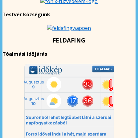
Testvér községünk
FELDAFING
Tóalmási időjárás