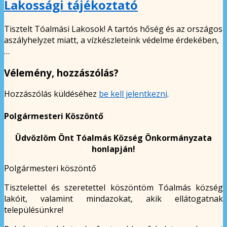
Lakossági tájékoztató
Tisztelt Tóalmási Lakosok! A tartós hőség és az országos
aszályhelyzet miatt, a vízkészleteink védelme érdekében,
…
Vélemény, hozzászólás?
Hozzászólás küldéséhez
be kell jelentkezni
.
Polgármesteri Köszöntő
Üdvözlöm Önt Tóalmás Község Önkormányzata
honlapján!
Polgármesteri köszöntő
Tisztelettel és szeretettel köszöntöm Tóalmás község
lakóit, valamint mindazokat, akik ellátogatnak
településünkre!