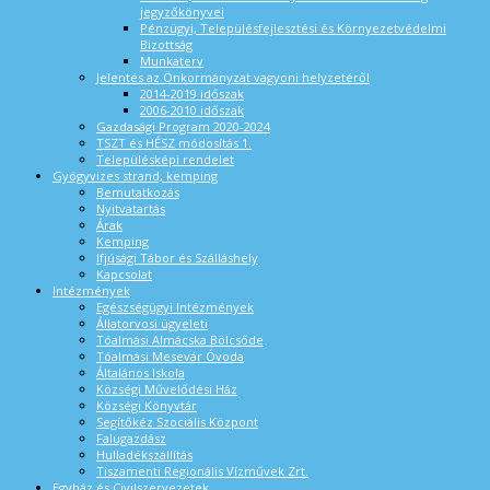
jegyzőkönyvei
Pénzügyi, Településfejlesztési és Környezetvédelmi
Bizottság
Munkaterv
Jelentés az Önkormányzat vagyoni helyzetéről
2014-2019 időszak
2006-2010 időszak
Gazdasági Program 2020-2024
TSZT és HÉSZ módosítás 1.
Településképi rendelet
Gyógyvizes strand, kemping
Bemutatkozás
Nyitvatartás
Árak
Kemping
Ifjúsági Tábor és Szálláshely
Kapcsolat
Intézmények
Egészségügyi Intézmények
Állatorvosi ügyeleti
Tóalmási Almácska Bölcsőde
Tóalmási Mesevár Óvoda
Általános Iskola
Községi Művelődési Ház
Községi Könyvtár
Segítőkéz Szociális Központ
Falugazdász
Hulladékszállítás
Tiszamenti Regionális Vízművek Zrt.
Egyház és Civilszervezetek