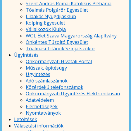
Szent András Római Katolikus Plébánia
Tóalmás Polgárőr Egyesület
Lilaakác Nyugdíjasklub
Kolping Egyesület
Vállalkozók Klubja
WOL Élet Szava Magyarország Alapítvány
Önkéntes Tűzoltó Egyesület
Tóalmási Titánok Színjátszókör
Ügyintézés
Önkormányzati Hivatali Portál
Műszak, építésügy
Ügyintézés
Adó számlaszámok
Közérdekű telefonszámok
Önkormányzati Ügyintézés Elektronikusan
Adatvédelem
Elérhetőségek
Nyomtatványok
Letöltések
Választási információk