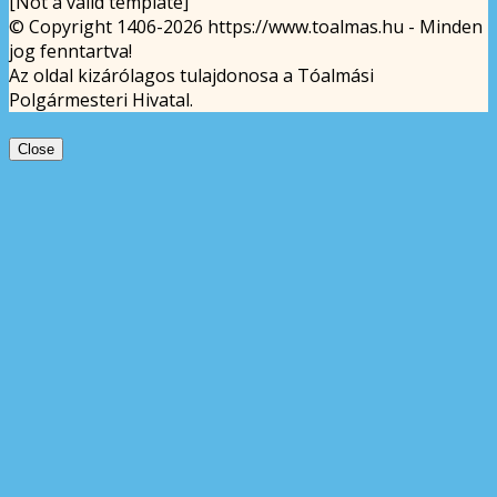
[Not a valid template]
© Copyright 1406-2026 https://www.toalmas.hu - Minden
jog fenntartva!
Az oldal kizárólagos tulajdonosa a Tóalmási
Polgármesteri Hivatal.
Close