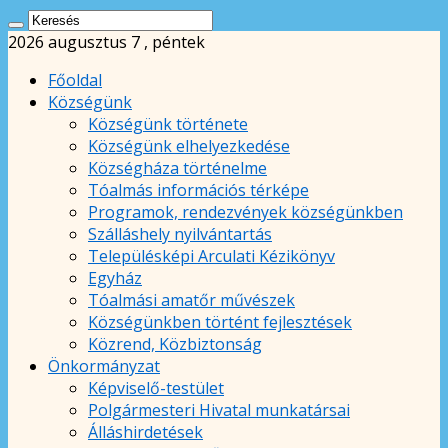
2026 augusztus 7 , péntek
Főoldal
Községünk
Községünk története
Községünk elhelyezkedése
Községháza történelme
Tóalmás információs térképe
Programok, rendezvények községünkben
Szálláshely nyilvántartás
Településképi Arculati Kézikönyv
Egyház
Tóalmási amatőr művészek
Községünkben történt fejlesztések
Közrend, Közbiztonság
Önkormányzat
Képviselő-testület
Polgármesteri Hivatal munkatársai
Álláshirdetések