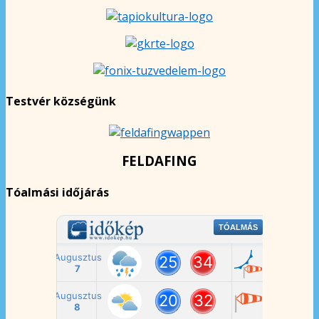
Testvér községünk
FELDAFING
Tóalmási időjárás