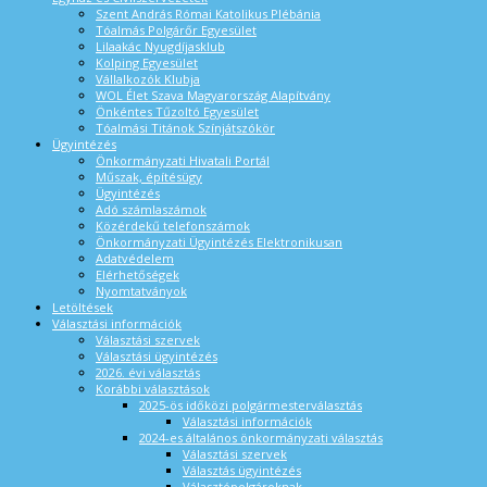
Szent András Római Katolikus Plébánia
Tóalmás Polgárőr Egyesület
Lilaakác Nyugdíjasklub
Kolping Egyesület
Vállalkozók Klubja
WOL Élet Szava Magyarország Alapítvány
Önkéntes Tűzoltó Egyesület
Tóalmási Titánok Színjátszókör
Ügyintézés
Önkormányzati Hivatali Portál
Műszak, építésügy
Ügyintézés
Adó számlaszámok
Közérdekű telefonszámok
Önkormányzati Ügyintézés Elektronikusan
Adatvédelem
Elérhetőségek
Nyomtatványok
Letöltések
Választási információk
Választási szervek
Választási ügyintézés
2026. évi választás
Korábbi választások
2025-ös időközi polgármesterválasztás
Választási információk
2024-es általános önkormányzati választás
Választási szervek
Választás ügyintézés
Választópolgároknak