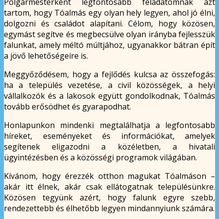
Polgármesterként legfontosabb feladatomnak azt
tartom, hogy Tóalmás egy olyan hely legyen, ahol jó élni,
dolgozni és családot alapítani. Célom, hogy közösen,
egymást segítve és megbecsülve olyan irányba fejlesszük
falunkat, amely méltó múltjához, ugyanakkor bátran épít
a jövő lehetőségeire is.
Meggyőződésem, hogy a fejlődés kulcsa az összefogás:
ha a település vezetése, a civil közösségek, a helyi
vállalkozók és a lakosok együtt gondolkodnak, Tóalmás
tovább erősödhet és gyarapodhat.
Honlapunkon mindenki megtalálhatja a legfontosabb
híreket, eseményeket és információkat, amelyek
segítenek eligazodni a közéletben, a hivatali
ügyintézésben és a közösségi programok világában.
Kívánom, hogy érezzék otthon magukat Tóalmáson –
akár itt élnek, akár csak ellátogatnak településünkre.
Közösen tegyünk azért, hogy falunk egyre szebb,
rendezettebb és élhetőbb legyen mindannyiunk számára.