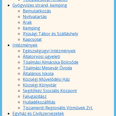
Gyógyvizes strand, kemping
Bemutatkozás
Nyitvatartás
Árak
Kemping
Ifjúsági Tábor és Szálláshely
Kapcsolat
Intézmények
Egészségügyi Intézmények
Állatorvosi ügyeleti
Tóalmási Almácska Bölcsőde
Tóalmási Mesevár Óvoda
Általános Iskola
Községi Művelődési Ház
Községi Könyvtár
Segítőkéz Szociális Központ
Falugazdász
Hulladékszállítás
Tiszamenti Regionális Vízművek Zrt.
Egyház és Civilszervezetek