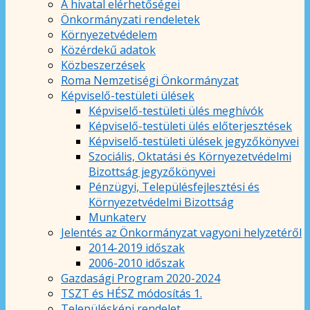
A hivatal elérhetőségei
Önkormányzati rendeletek
Környezetvédelem
Közérdekű adatok
Közbeszerzések
Roma Nemzetiségi Önkormányzat
Képviselő-testületi ülések
Képviselő-testületi ülés meghívók
Képviselő-testületi ülés előterjesztések
Képviselő-testületi ülések jegyzőkönyvei
Szociális, Oktatási és Környezetvédelmi
Bizottság jegyzőkönyvei
Pénzügyi, Településfejlesztési és
Környezetvédelmi Bizottság
Munkaterv
Jelentés az Önkormányzat vagyoni helyzetéről
2014-2019 időszak
2006-2010 időszak
Gazdasági Program 2020-2024
TSZT és HÉSZ módosítás 1.
Településképi rendelet