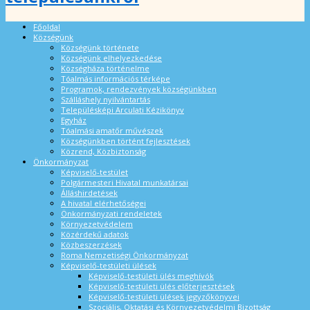
Főoldal
Községünk
Községünk története
Községünk elhelyezkedése
Községháza történelme
Tóalmás információs térképe
Programok, rendezvények községünkben
Szálláshely nyilvántartás
Településképi Arculati Kézikönyv
Egyház
Tóalmási amatőr művészek
Községünkben történt fejlesztések
Közrend, Közbiztonság
Önkormányzat
Képviselő-testület
Polgármesteri Hivatal munkatársai
Álláshirdetések
A hivatal elérhetőségei
Önkormányzati rendeletek
Környezetvédelem
Közérdekű adatok
Közbeszerzések
Roma Nemzetiségi Önkormányzat
Képviselő-testületi ülések
Képviselő-testületi ülés meghívók
Képviselő-testületi ülés előterjesztések
Képviselő-testületi ülések jegyzőkönyvei
Szociális, Oktatási és Környezetvédelmi Bizottság