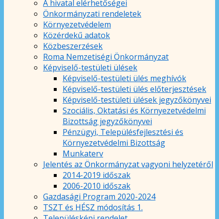
A hivatal elérhetőségei
Önkormányzati rendeletek
Környezetvédelem
Közérdekű adatok
Közbeszerzések
Roma Nemzetiségi Önkormányzat
Képviselő-testületi ülések
Képviselő-testületi ülés meghívók
Képviselő-testületi ülés előterjesztések
Képviselő-testületi ülések jegyzőkönyvei
Szociális, Oktatási és Környezetvédelmi
Bizottság jegyzőkönyvei
Pénzügyi, Településfejlesztési és
Környezetvédelmi Bizottság
Munkaterv
Jelentés az Önkormányzat vagyoni helyzetéről
2014-2019 időszak
2006-2010 időszak
Gazdasági Program 2020-2024
TSZT és HÉSZ módosítás 1.
Településképi rendelet