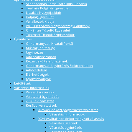
Szent András Római Katolikus Plébánia
Tóalmás Polgárőr Egyesület
Lilaakác Nyugdíjasklub
Kolping Egyesület
Vállalkozók Klubja
WOL Élet Szava Magyarország Alapítvány
Önkéntes Tűzoltó Egyesület
Tóalmási Titánok Színjátszókör
Ügyintézés
Önkormányzati Hivatali Portál
Műszak, építésügy
Ügyintézés
Adó számlaszámok
Közérdekű telefonszámok
Önkormányzati Ügyintézés Elektronikusan
Adatvédelem
Elérhetőségek
Nyomtatványok
Letöltések
Választási információk
Választási szervek
Választási ügyintézés
2026. évi választás
Korábbi választások
2025-ös időközi polgármesterválasztás
Választási információk
2024-es általános önkormányzati választás
Választási szervek
Választás ügyintézés
Választópolgároknak