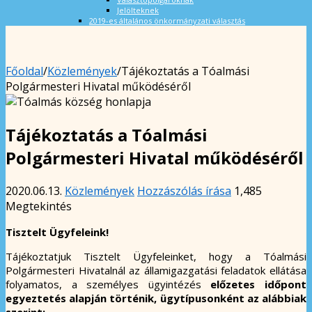
Jelölteknek
2019-es általános önkormányzati választás
Főoldal
/
Közlemények
/
Tájékoztatás a Tóalmási
Polgármesteri Hivatal működéséről
Tájékoztatás a Tóalmási
Polgármesteri Hivatal működéséről
2020.06.13.
Közlemények
Hozzászólás írása
1,485
Megtekintés
Tisztelt Ügyfeleink!
Tájékoztatjuk Tisztelt Ügyfeleinket, hogy a Tóalmási
Polgármesteri Hivatalnál az államigazgatási feladatok ellátása
folyamatos, a személyes ügyintézés
előzetes időpont
egyeztetés alapján történik, ügytípusonként az alábbiak
szerint: