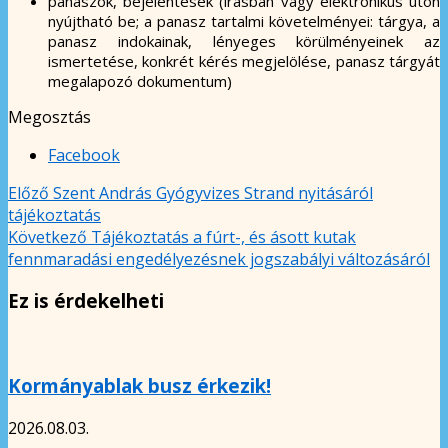
panaszok, bejelentések (írásban vagy elektronikus úton
nyújtható be; a panasz tartalmi követelményei: tárgya, a
panasz indokainak, lényeges körülményeinek az
ismertetése, konkrét kérés megjelölése, panasz tárgyát
megalapozó dokumentum)
Megosztás
Facebook
Előző
Szent András Gyógyvizes Strand nyitásáról
tájékoztatás
Következő
Tájékoztatás a fúrt-, és ásott kutak
fennmaradási engedélyezésnek jogszabályi változásáról
Ez is érdekelheti
Kormányablak busz érkezik!
2026.08.03.