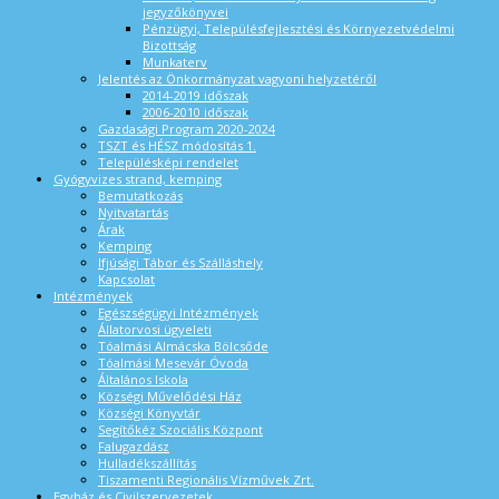
jegyzőkönyvei
Pénzügyi, Településfejlesztési és Környezetvédelmi
Bizottság
Munkaterv
Jelentés az Önkormányzat vagyoni helyzetéről
2014-2019 időszak
2006-2010 időszak
Gazdasági Program 2020-2024
TSZT és HÉSZ módosítás 1.
Településképi rendelet
Gyógyvizes strand, kemping
Bemutatkozás
Nyitvatartás
Árak
Kemping
Ifjúsági Tábor és Szálláshely
Kapcsolat
Intézmények
Egészségügyi Intézmények
Állatorvosi ügyeleti
Tóalmási Almácska Bölcsőde
Tóalmási Mesevár Óvoda
Általános Iskola
Községi Művelődési Ház
Községi Könyvtár
Segítőkéz Szociális Központ
Falugazdász
Hulladékszállítás
Tiszamenti Regionális Vízművek Zrt.
Egyház és Civilszervezetek