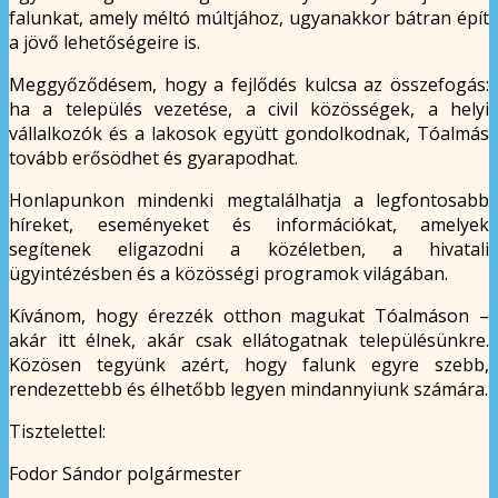
falunkat, amely méltó múltjához, ugyanakkor bátran épít
a jövő lehetőségeire is.
Meggyőződésem, hogy a fejlődés kulcsa az összefogás:
ha a település vezetése, a civil közösségek, a helyi
vállalkozók és a lakosok együtt gondolkodnak, Tóalmás
tovább erősödhet és gyarapodhat.
Honlapunkon mindenki megtalálhatja a legfontosabb
híreket, eseményeket és információkat, amelyek
segítenek eligazodni a közéletben, a hivatali
ügyintézésben és a közösségi programok világában.
Kívánom, hogy érezzék otthon magukat Tóalmáson –
akár itt élnek, akár csak ellátogatnak településünkre.
Közösen tegyünk azért, hogy falunk egyre szebb,
rendezettebb és élhetőbb legyen mindannyiunk számára.
Tisztelettel:
Fodor Sándor polgármester