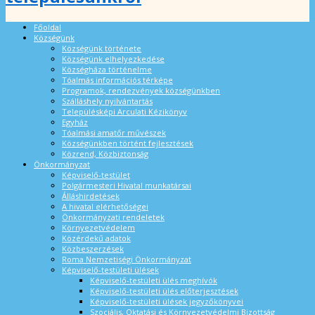
Főoldal
Községünk
Községünk története
Községünk elhelyezkedése
Községháza történelme
Tóalmás információs térképe
Programok, rendezvények községünkben
Szálláshely nyilvántartás
Településképi Arculati Kézikönyv
Egyház
Tóalmási amatőr művészek
Községünkben történt fejlesztések
Közrend, Közbiztonság
Önkormányzat
Képviselő-testület
Polgármesteri Hivatal munkatársai
Álláshirdetések
A hivatal elérhetőségei
Önkormányzati rendeletek
Környezetvédelem
Közérdekű adatok
Közbeszerzések
Roma Nemzetiségi Önkormányzat
Képviselő-testületi ülések
Képviselő-testületi ülés meghívók
Képviselő-testületi ülés előterjesztések
Képviselő-testületi ülések jegyzőkönyvei
Szociális, Oktatási és Környezetvédelmi Bizottság