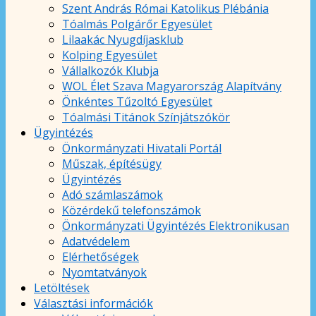
Szent András Római Katolikus Plébánia
Tóalmás Polgárőr Egyesület
Lilaakác Nyugdíjasklub
Kolping Egyesület
Vállalkozók Klubja
WOL Élet Szava Magyarország Alapítvány
Önkéntes Tűzoltó Egyesület
Tóalmási Titánok Színjátszókör
Ügyintézés
Önkormányzati Hivatali Portál
Műszak, építésügy
Ügyintézés
Adó számlaszámok
Közérdekű telefonszámok
Önkormányzati Ügyintézés Elektronikusan
Adatvédelem
Elérhetőségek
Nyomtatványok
Letöltések
Választási információk