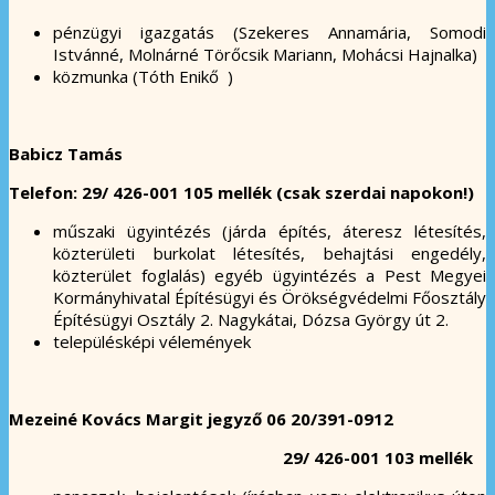
pénzügyi igazgatás (Szekeres Annamária, Somodi
Istvánné, Molnárné Törőcsik Mariann, Mohácsi Hajnalka)
közmunka (Tóth Enikő )
Babicz Tamás
Telefon: 29/ 426-001 105 mellék (csak szerdai napokon!)
műszaki ügyintézés (járda építés, áteresz létesítés,
közterületi burkolat létesítés, behajtási engedély,
közterület foglalás) egyéb ügyintézés a Pest Megyei
Kormányhivatal Építésügyi és Örökségvédelmi Főosztály
Építésügyi Osztály 2. Nagykátai, Dózsa György út 2.
településképi vélemények
Mezeiné Kovács Margit jegyző 06 20/391-0912
29/ 426-001 103 mellék