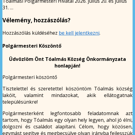
Tóalmási Polgármesteri Hivatal 2026. július 20. és július
31. …
Vélemény, hozzászólás?
Hozzászólás küldéséhez
be kell jelentkezni
.
Polgármesteri Köszöntő
Üdvözlöm Önt Tóalmás Község Önkormányzata
honlapján!
Polgármesteri köszöntő
Tisztelettel és szeretettel köszöntöm Tóalmás község
lakóit, valamint mindazokat, akik ellátogatnak
településünkre!
Polgármesterként legfontosabb feladatomnak azt
tartom, hogy Tóalmás egy olyan hely legyen, ahol jó élni,
dolgozni és családot alapítani. Célom, hogy közösen,
egymást segítve és megbecsülve olyan irányba fejlesszük