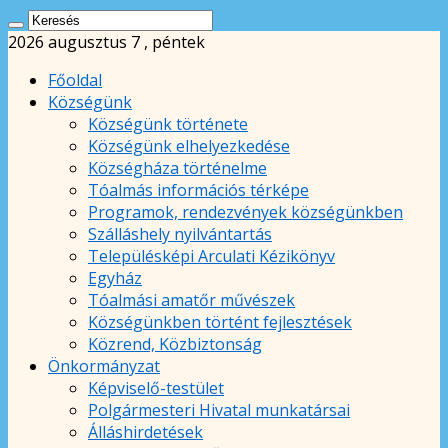
2026 augusztus 7 , péntek
Főoldal
Községünk
Községünk története
Községünk elhelyezkedése
Községháza történelme
Tóalmás információs térképe
Programok, rendezvények községünkben
Szálláshely nyilvántartás
Településképi Arculati Kézikönyv
Egyház
Tóalmási amatőr művészek
Községünkben történt fejlesztések
Közrend, Közbiztonság
Önkormányzat
Képviselő-testület
Polgármesteri Hivatal munkatársai
Álláshirdetések