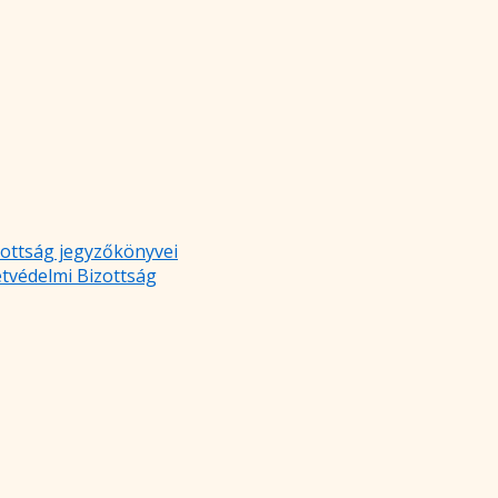
zottság jegyzőkönyvei
etvédelmi Bizottság