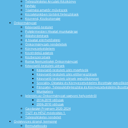
Településképi Arculati Kézikönyv
Egyház
Tóalmási amatőr művészek
Községünkben történt fejlesztések
Közrend, Közbiztonság
Önkormányzat
Képviselő-testület
Polgármesteri Hivatal munkatársai
Álláshirdetések
A hivatal elérhetőségei
Önkormányzati rendeletek
Környezetvédelem
Közérdekű adatok
Közbeszerzések
Roma Nemzetiségi Önkormányzat
Képviselő-testületi ülések
Képviselő-testületi ülés meghívók
Képviselő-testületi ülés előterjesztések
Képviselő-testületi ülések jegyzőkönyvei
Szociális, Oktatási és Környezetvédelmi Bizottság jegyzőkö
Pénzügyi, Településfejlesztési és Környezetvédelmi Bizotts
Munkaterv
Jelentés az Önkormányzat vagyoni helyzetéről
2014-2019 időszak
2006-2010 időszak
Gazdasági Program 2020-2024
TSZT és HÉSZ módosítás 1.
Településképi rendelet
Gyógyvizes strand, kemping
Bemutatkozás