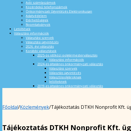
Adó számlaszámok
Közérdekű telefonszámok
Önkormányzati Ügyintézés Elektronikusan
Adatvédelem
Elérhetőségek
Nyomtatványok
Letöltések
Választási információk
Választási szervek
Választási ügyintézés
2026. évi választás
Korábbi választások
2025-ös időközi polgármesterválasztás
Választási információk
2024-es általános önkormányzati választás
Választási szervek
Választás ügyintézés
Választópolgároknak
Jelölteknek
2019-es általános önkormányzati választás
Főoldal
/
Közlemények
/
Tájékoztatás DTKH Nonprofit Kft. ü
Tájékoztatás DTKH Nonprofit Kft. ü