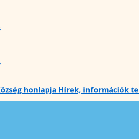
s
s
özség honlapja Hírek, információk t