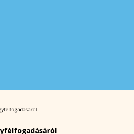
gyfélfogadásáról
gyfélfogadásáról