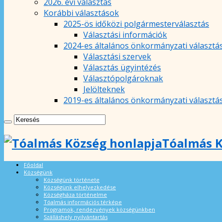
2026. évi választás
Korábbi választások
2025-ös időközi polgármesterválasztás
Választási információk
2024-es általános önkormányzati választá
Választási szervek
Választás ügyintézés
Választópolgároknak
Jelölteknek
2019-es általános önkormányzati választá
Tóalmás K
Főoldal
Községünk
Községünk története
Községünk elhelyezkedése
Községháza történelme
Tóalmás információs térképe
Programok, rendezvények községünkben
Szálláshely nyilvántartás