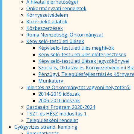
A hivatal elérhetőségei
Önkormányzati rendeletek
Környezetvédelem
Közérdekű adatok
Közbeszerzések
Roma Nemzetiségi Önkormányzat
Képviselő-testületi ülések
Képviselő-testületi ülés meghívók
Képviselő-testületi ülés előterjesztések
Képviselő-testületi ülések jegyzőkönyvei
Szociális, Oktatási és Környezetvédelmi Bi
Pénzügyi, Településfejlesztési és Környez
Munkaterv
Jelentés az Önkormányzat vagyoni helyzetéről
2014-2019 időszak
2006-2010 időszak
Gazdasági Program 2020-2024
TSZT és HÉSZ módosítás 1.
Településképi rendelet
Gyógyvizes strand, kemping
Bemutatkozás