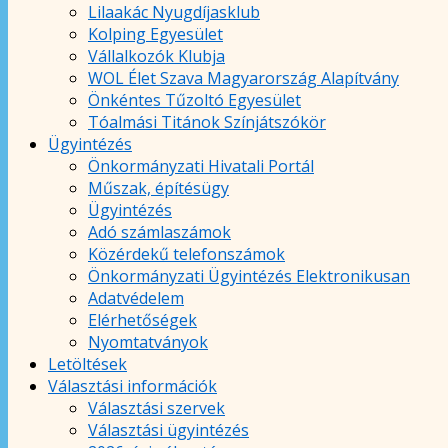
Lilaakác Nyugdíjasklub
Kolping Egyesület
Vállalkozók Klubja
WOL Élet Szava Magyarország Alapítvány
Önkéntes Tűzoltó Egyesület
Tóalmási Titánok Színjátszókör
Ügyintézés
Önkormányzati Hivatali Portál
Műszak, építésügy
Ügyintézés
Adó számlaszámok
Közérdekű telefonszámok
Önkormányzati Ügyintézés Elektronikusan
Adatvédelem
Elérhetőségek
Nyomtatványok
Letöltések
Választási információk
Választási szervek
Választási ügyintézés