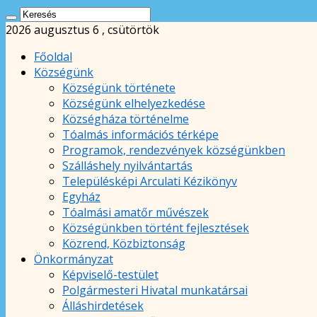
2026 augusztus 6 , csütörtök
Főoldal
Községünk
Községünk története
Községünk elhelyezkedése
Községháza történelme
Tóalmás információs térképe
Programok, rendezvények községünkben
Szálláshely nyilvántartás
Településképi Arculati Kézikönyv
Egyház
Tóalmási amatőr művészek
Községünkben történt fejlesztések
Közrend, Közbiztonság
Önkormányzat
Képviselő-testület
Polgármesteri Hivatal munkatársai
Álláshirdetések