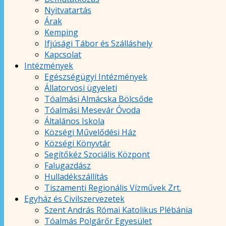
Nyitvatartás
Árak
Kemping
Ifjúsági Tábor és Szálláshely
Kapcsolat
Intézmények
Egészségügyi Intézmények
Állatorvosi ügyeleti
Tóalmási Almácska Bölcsőde
Tóalmási Mesevár Óvoda
Általános Iskola
Községi Művelődési Ház
Községi Könyvtár
Segítőkéz Szociális Központ
Falugazdász
Hulladékszállítás
Tiszamenti Regionális Vízművek Zrt.
Egyház és Civilszervezetek
Szent András Római Katolikus Plébánia
Tóalmás Polgárőr Egyesület