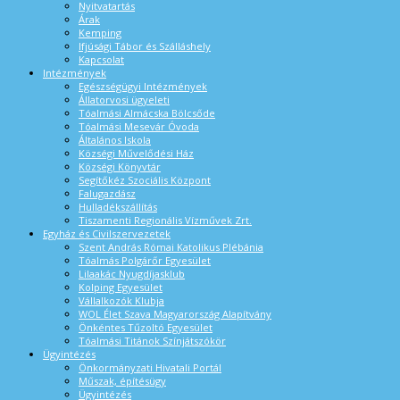
Nyitvatartás
Árak
Kemping
Ifjúsági Tábor és Szálláshely
Kapcsolat
Intézmények
Egészségügyi Intézmények
Állatorvosi ügyeleti
Tóalmási Almácska Bölcsőde
Tóalmási Mesevár Óvoda
Általános Iskola
Községi Művelődési Ház
Községi Könyvtár
Segítőkéz Szociális Központ
Falugazdász
Hulladékszállítás
Tiszamenti Regionális Vízművek Zrt.
Egyház és Civilszervezetek
Szent András Római Katolikus Plébánia
Tóalmás Polgárőr Egyesület
Lilaakác Nyugdíjasklub
Kolping Egyesület
Vállalkozók Klubja
WOL Élet Szava Magyarország Alapítvány
Önkéntes Tűzoltó Egyesület
Tóalmási Titánok Színjátszókör
Ügyintézés
Önkormányzati Hivatali Portál
Műszak, építésügy
Ügyintézés