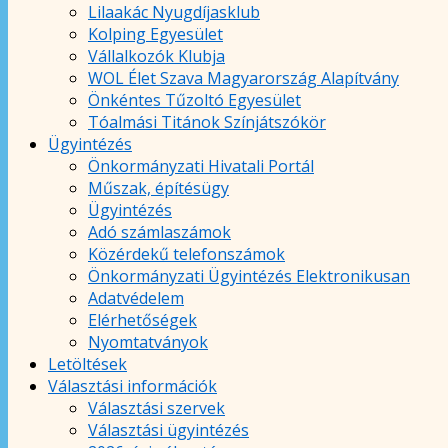
Lilaakác Nyugdíjasklub
Kolping Egyesület
Vállalkozók Klubja
WOL Élet Szava Magyarország Alapítvány
Önkéntes Tűzoltó Egyesület
Tóalmási Titánok Színjátszókör
Ügyintézés
Önkormányzati Hivatali Portál
Műszak, építésügy
Ügyintézés
Adó számlaszámok
Közérdekű telefonszámok
Önkormányzati Ügyintézés Elektronikusan
Adatvédelem
Elérhetőségek
Nyomtatványok
Letöltések
Választási információk
Választási szervek
Választási ügyintézés