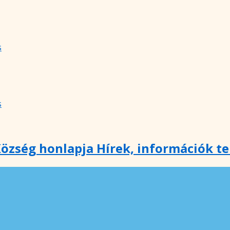
s
s
özség honlapja Hírek, információk t