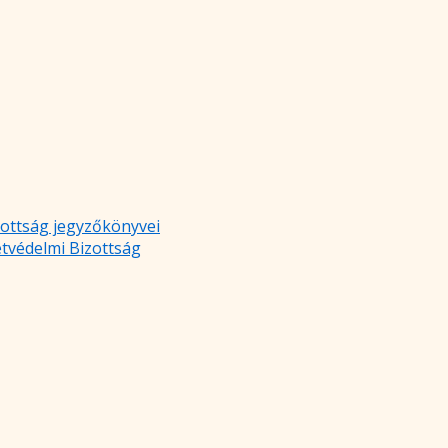
zottság jegyzőkönyvei
etvédelmi Bizottság