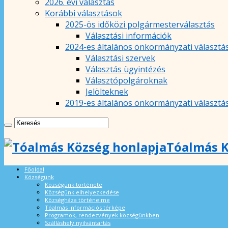
2026. évi választás
Korábbi választások
2025-ös időközi polgármesterválasztás
Választási információk
2024-es általános önkormányzati választá
Választási szervek
Választás ügyintézés
Választópolgároknak
Jelölteknek
2019-es általános önkormányzati választá
Tóalmás K
Főoldal
Községünk
Községünk története
Községünk elhelyezkedése
Községháza történelme
Tóalmás információs térképe
Programok, rendezvények községünkben
Szálláshely nyilvántartás