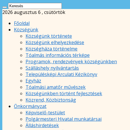
2026 augusztus 6 , csütörtök
Főoldal
Községünk
Községünk története
Községünk elhelyezkedése
Községháza történelme
Tóalmás információs térképe
Programok, rendezvények községünkben
Szálláshely nyilvántartás
Településképi Arculati Kézikönyv
Egyház
Tóalmási amatőr művészek
Községünkben történt fejlesztések
Közrend, Közbiztonság
Önkormányzat
Képviselő-testület
Polgármesteri Hivatal munkatársai
Álláshirdetések