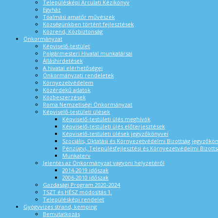
Településképi Arculati Kézikönyv
Egyház
Tóalmási amatőr művészek
Községünkben történt fejlesztések
Közrend, Közbiztonság
Önkormányzat
Képviselő-testület
Polgármesteri Hivatal munkatársai
Álláshirdetések
A hivatal elérhetőségei
Önkormányzati rendeletek
Környezetvédelem
Közérdekű adatok
Közbeszerzések
Roma Nemzetiségi Önkormányzat
Képviselő-testületi ülések
Képviselő-testületi ülés meghívók
Képviselő-testületi ülés előterjesztések
Képviselő-testületi ülések jegyzőkönyvei
Szociális, Oktatási és Környezetvédelmi Bizottság jegyzőkö
Pénzügyi, Településfejlesztési és Környezetvédelmi Bizotts
Munkaterv
Jelentés az Önkormányzat vagyoni helyzetéről
2014-2019 időszak
2006-2010 időszak
Gazdasági Program 2020-2024
TSZT és HÉSZ módosítás 1.
Településképi rendelet
Gyógyvizes strand, kemping
Bemutatkozás