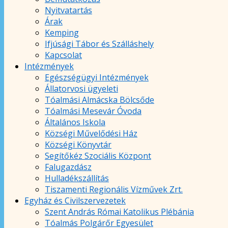
Nyitvatartás
Árak
Kemping
Ifjúsági Tábor és Szálláshely
Kapcsolat
Intézmények
Egészségügyi Intézmények
Állatorvosi ügyeleti
Tóalmási Almácska Bölcsőde
Tóalmási Mesevár Óvoda
Általános Iskola
Községi Művelődési Ház
Községi Könyvtár
Segítőkéz Szociális Központ
Falugazdász
Hulladékszállítás
Tiszamenti Regionális Vízművek Zrt.
Egyház és Civilszervezetek
Szent András Római Katolikus Plébánia
Tóalmás Polgárőr Egyesület