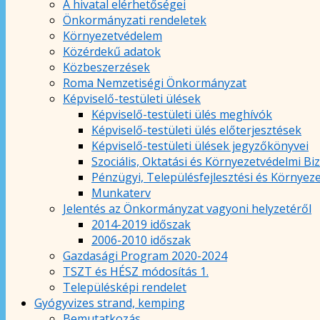
A hivatal elérhetőségei
Önkormányzati rendeletek
Környezetvédelem
Közérdekű adatok
Közbeszerzések
Roma Nemzetiségi Önkormányzat
Képviselő-testületi ülések
Képviselő-testületi ülés meghívók
Képviselő-testületi ülés előterjesztések
Képviselő-testületi ülések jegyzőkönyvei
Szociális, Oktatási és Környezetvédelmi Bi
Pénzügyi, Településfejlesztési és Környez
Munkaterv
Jelentés az Önkormányzat vagyoni helyzetéről
2014-2019 időszak
2006-2010 időszak
Gazdasági Program 2020-2024
TSZT és HÉSZ módosítás 1.
Településképi rendelet
Gyógyvizes strand, kemping
Bemutatkozás