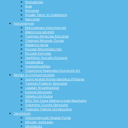
Nyitvatartás
Árak
Kemping
Ifjúsági Tábor és Szálláshely
Kapcsolat
Intézmények
Egészségügyi Intézmények
Állatorvosi ügyeleti
Tóalmási Almácska Bölcsőde
Tóalmási Mesevár Óvoda
Általános Iskola
Községi Művelődési Ház
Községi Könyvtár
Segítőkéz Szociális Központ
Falugazdász
Hulladékszállítás
Tiszamenti Regionális Vízművek Zrt.
Egyház és Civilszervezetek
Szent András Római Katolikus Plébánia
Tóalmás Polgárőr Egyesület
Lilaakác Nyugdíjasklub
Kolping Egyesület
Vállalkozók Klubja
WOL Élet Szava Magyarország Alapítvány
Önkéntes Tűzoltó Egyesület
Tóalmási Titánok Színjátszókör
Ügyintézés
Önkormányzati Hivatali Portál
Műszak, építésügy
Ügyintézés