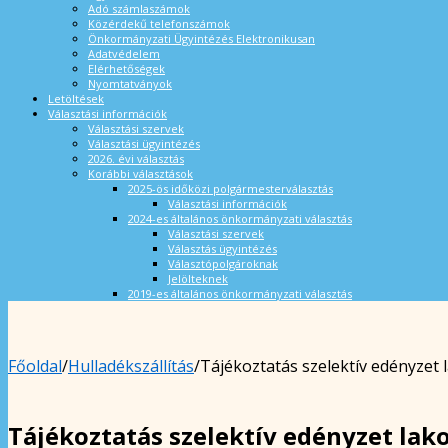
Adó számlaszámok
Közérdekű telefonszámok
Önkormányzati Ügyintézés Elektronikusan
Adatvédelem
Elérhetőségek
Nyomtatványok
Letöltések
Választási információk
Választási szervek
Választási ügyintézés
2026. évi választás
Korábbi választások
2025-ös időközi polgármesterválasztás
Választási információk
2024-es általános önkormányzati választás
Választási szervek
Választás ügyintézés
Választópolgároknak
Jelölteknek
2019-es általános önkormányzati választás
Főoldal
/
Hulladékszállítás
/
Tájékoztatás szelektív edényzet 
Tájékoztatás szelektív edényzet lako