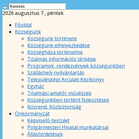
2026 augusztus 7 , péntek
Főoldal
Községünk
Községünk története
Községünk elhelyezkedése
Községháza történelme
Tóalmás információs térképe
Programok, rendezvények községünkben
Szálláshely nyilvántartás
Településképi Arculati Kézikönyv
Egyház
Tóalmási amatőr művészek
Községünkben történt fejlesztések
Közrend, Közbiztonság
Önkormányzat
Képviselő-testület
Polgármesteri Hivatal munkatársai
Álláshirdetések