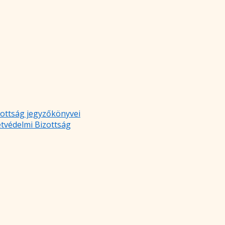
zottság jegyzőkönyvei
etvédelmi Bizottság