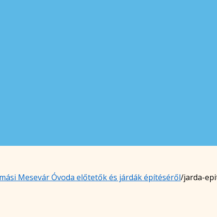
almási Mesevár Óvoda előtetők és járdák építéséről
/
jarda-ep