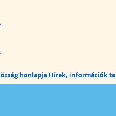
s
s
özség honlapja Hírek, információk t