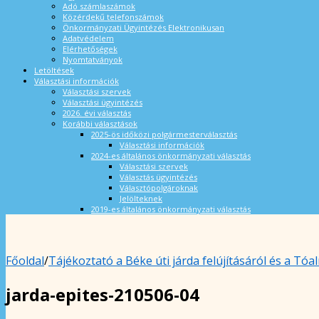
Adó számlaszámok
Közérdekű telefonszámok
Önkormányzati Ügyintézés Elektronikusan
Adatvédelem
Elérhetőségek
Nyomtatványok
Letöltések
Választási információk
Választási szervek
Választási ügyintézés
2026. évi választás
Korábbi választások
2025-ös időközi polgármesterválasztás
Választási információk
2024-es általános önkormányzati választás
Választási szervek
Választás ügyintézés
Választópolgároknak
Jelölteknek
2019-es általános önkormányzati választás
Főoldal
/
Tájékoztató a Béke úti járda felújításáról és a Tó
jarda-epites-210506-04