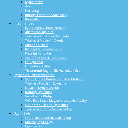
Nyitvatartás
Árak
Kemping
Ifjúsági Tábor és Szálláshely
Kapcsolat
Intézmények
Egészségügyi Intézmények
Állatorvosi ügyeleti
Tóalmási Almácska Bölcsőde
Tóalmási Mesevár Óvoda
Általános Iskola
Községi Művelődési Ház
Községi Könyvtár
Segítőkéz Szociális Központ
Falugazdász
Hulladékszállítás
Tiszamenti Regionális Vízművek Zrt.
Egyház és Civilszervezetek
Szent András Római Katolikus Plébánia
Tóalmás Polgárőr Egyesület
Lilaakác Nyugdíjasklub
Kolping Egyesület
Vállalkozók Klubja
WOL Élet Szava Magyarország Alapítvány
Önkéntes Tűzoltó Egyesület
Tóalmási Titánok Színjátszókör
Ügyintézés
Önkormányzati Hivatali Portál
Műszak, építésügy
Ügyintézés