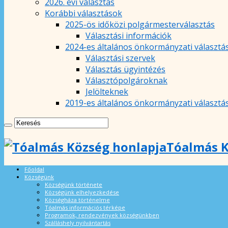
2026. évi választás
Korábbi választások
2025-ös időközi polgármesterválasztás
Választási információk
2024-es általános önkormányzati választá
Választási szervek
Választás ügyintézés
Választópolgároknak
Jelölteknek
2019-es általános önkormányzati választá
Tóalmás K
Főoldal
Községünk
Községünk története
Községünk elhelyezkedése
Községháza történelme
Tóalmás információs térképe
Programok, rendezvények községünkben
Szálláshely nyilvántartás