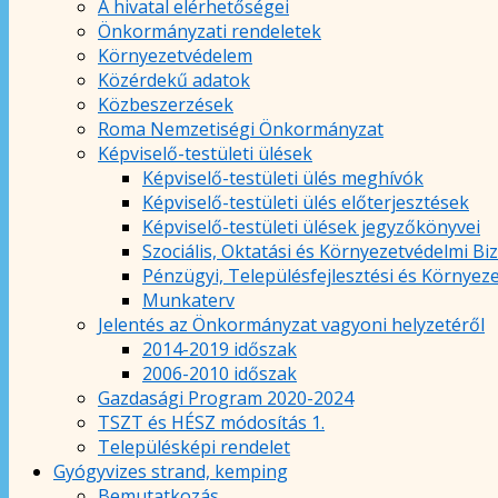
A hivatal elérhetőségei
Önkormányzati rendeletek
Környezetvédelem
Közérdekű adatok
Közbeszerzések
Roma Nemzetiségi Önkormányzat
Képviselő-testületi ülések
Képviselő-testületi ülés meghívók
Képviselő-testületi ülés előterjesztések
Képviselő-testületi ülések jegyzőkönyvei
Szociális, Oktatási és Környezetvédelmi Bi
Pénzügyi, Településfejlesztési és Környez
Munkaterv
Jelentés az Önkormányzat vagyoni helyzetéről
2014-2019 időszak
2006-2010 időszak
Gazdasági Program 2020-2024
TSZT és HÉSZ módosítás 1.
Településképi rendelet
Gyógyvizes strand, kemping
Bemutatkozás