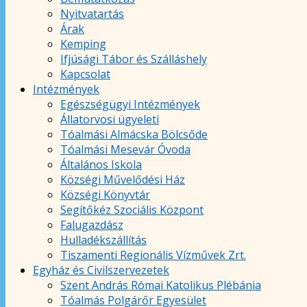
Nyitvatartás
Árak
Kemping
Ifjúsági Tábor és Szálláshely
Kapcsolat
Intézmények
Egészségügyi Intézmények
Állatorvosi ügyeleti
Tóalmási Almácska Bölcsőde
Tóalmási Mesevár Óvoda
Általános Iskola
Községi Művelődési Ház
Községi Könyvtár
Segítőkéz Szociális Központ
Falugazdász
Hulladékszállítás
Tiszamenti Regionális Vízművek Zrt.
Egyház és Civilszervezetek
Szent András Római Katolikus Plébánia
Tóalmás Polgárőr Egyesület