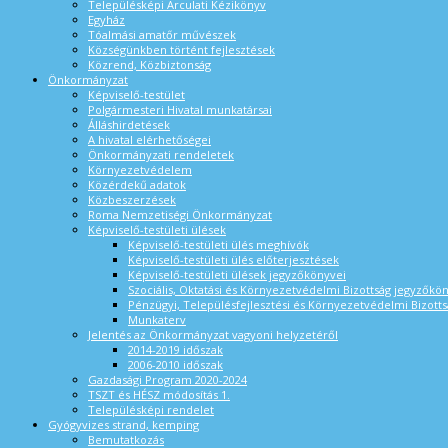
Településképi Arculati Kézikönyv
Egyház
Tóalmási amatőr művészek
Községünkben történt fejlesztések
Közrend, Közbiztonság
Önkormányzat
Képviselő-testület
Polgármesteri Hivatal munkatársai
Álláshirdetések
A hivatal elérhetőségei
Önkormányzati rendeletek
Környezetvédelem
Közérdekű adatok
Közbeszerzések
Roma Nemzetiségi Önkormányzat
Képviselő-testületi ülések
Képviselő-testületi ülés meghívók
Képviselő-testületi ülés előterjesztések
Képviselő-testületi ülések jegyzőkönyvei
Szociális, Oktatási és Környezetvédelmi Bizottság jegyzőkö
Pénzügyi, Településfejlesztési és Környezetvédelmi Bizotts
Munkaterv
Jelentés az Önkormányzat vagyoni helyzetéről
2014-2019 időszak
2006-2010 időszak
Gazdasági Program 2020-2024
TSZT és HÉSZ módosítás 1.
Településképi rendelet
Gyógyvizes strand, kemping
Bemutatkozás