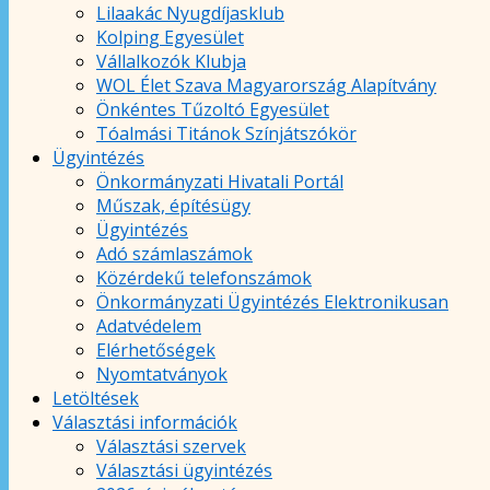
Lilaakác Nyugdíjasklub
Kolping Egyesület
Vállalkozók Klubja
WOL Élet Szava Magyarország Alapítvány
Önkéntes Tűzoltó Egyesület
Tóalmási Titánok Színjátszókör
Ügyintézés
Önkormányzati Hivatali Portál
Műszak, építésügy
Ügyintézés
Adó számlaszámok
Közérdekű telefonszámok
Önkormányzati Ügyintézés Elektronikusan
Adatvédelem
Elérhetőségek
Nyomtatványok
Letöltések
Választási információk
Választási szervek
Választási ügyintézés