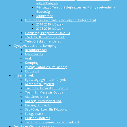
jegyzőkönyvei
Pénzügyi, Településfejlesztési és Környezetvédelmi
Bizottság
Munkaterv
Jelentés az Önkormányzat vagyoni helyzetéről
2014-2019 időszak
2006-2010 időszak
Gazdasági Program 2020-2024
TSZT és HÉSZ módosítás 1.
Településképi rendelet
Gyógyvizes strand, kemping
Bemutatkozás
Nyitvatartás
Árak
Kemping
Ifjúsági Tábor és Szálláshely
Kapcsolat
Intézmények
Egészségügyi Intézmények
Állatorvosi ügyeleti
Tóalmási Almácska Bölcsőde
Tóalmási Mesevár Óvoda
Általános Iskola
Községi Művelődési Ház
Községi Könyvtár
Segítőkéz Szociális Központ
Falugazdász
Hulladékszállítás
Tiszamenti Regionális Vízművek Zrt.
Egyház és Civilszervezetek