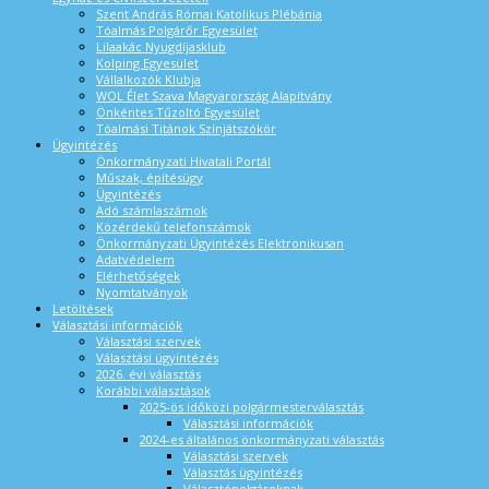
Szent András Római Katolikus Plébánia
Tóalmás Polgárőr Egyesület
Lilaakác Nyugdíjasklub
Kolping Egyesület
Vállalkozók Klubja
WOL Élet Szava Magyarország Alapítvány
Önkéntes Tűzoltó Egyesület
Tóalmási Titánok Színjátszókör
Ügyintézés
Önkormányzati Hivatali Portál
Műszak, építésügy
Ügyintézés
Adó számlaszámok
Közérdekű telefonszámok
Önkormányzati Ügyintézés Elektronikusan
Adatvédelem
Elérhetőségek
Nyomtatványok
Letöltések
Választási információk
Választási szervek
Választási ügyintézés
2026. évi választás
Korábbi választások
2025-ös időközi polgármesterválasztás
Választási információk
2024-es általános önkormányzati választás
Választási szervek
Választás ügyintézés
Választópolgároknak