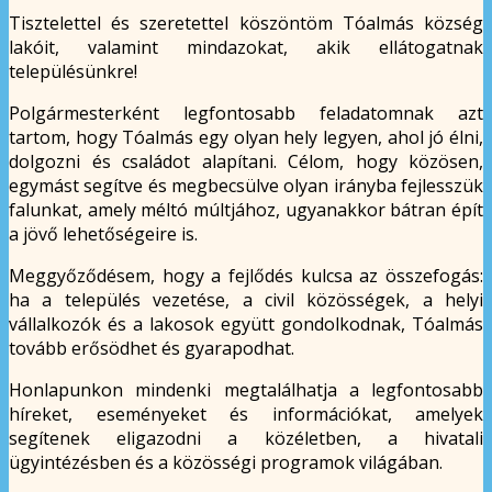
Tisztelettel és szeretettel köszöntöm Tóalmás község
lakóit, valamint mindazokat, akik ellátogatnak
településünkre!
Polgármesterként legfontosabb feladatomnak azt
tartom, hogy Tóalmás egy olyan hely legyen, ahol jó élni,
dolgozni és családot alapítani. Célom, hogy közösen,
egymást segítve és megbecsülve olyan irányba fejlesszük
falunkat, amely méltó múltjához, ugyanakkor bátran épít
a jövő lehetőségeire is.
Meggyőződésem, hogy a fejlődés kulcsa az összefogás:
ha a település vezetése, a civil közösségek, a helyi
vállalkozók és a lakosok együtt gondolkodnak, Tóalmás
tovább erősödhet és gyarapodhat.
Honlapunkon mindenki megtalálhatja a legfontosabb
híreket, eseményeket és információkat, amelyek
segítenek eligazodni a közéletben, a hivatali
ügyintézésben és a közösségi programok világában.