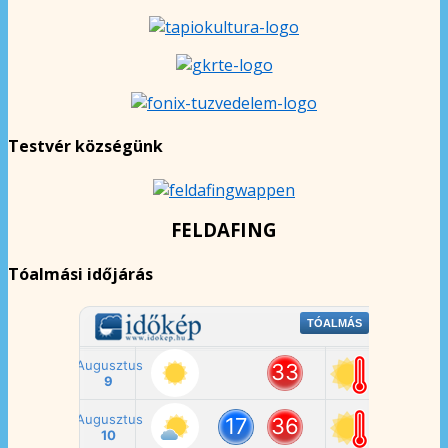
Testvér községünk
FELDAFING
Tóalmási időjárás