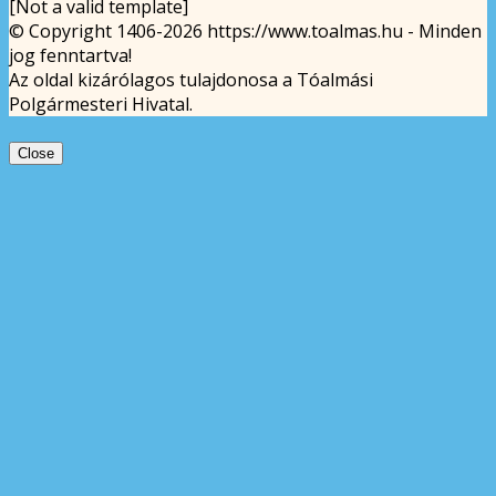
[Not a valid template]
© Copyright 1406-2026 https://www.toalmas.hu - Minden
jog fenntartva!
Az oldal kizárólagos tulajdonosa a Tóalmási
Polgármesteri Hivatal.
Close