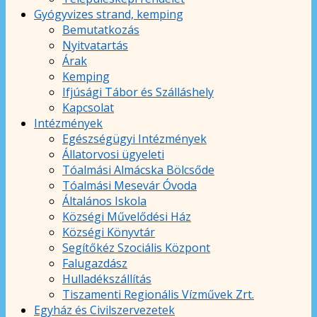
Gyógyvizes strand, kemping
Bemutatkozás
Nyitvatartás
Árak
Kemping
Ifjúsági Tábor és Szálláshely
Kapcsolat
Intézmények
Egészségügyi Intézmények
Állatorvosi ügyeleti
Tóalmási Almácska Bölcsőde
Tóalmási Mesevár Óvoda
Általános Iskola
Községi Művelődési Ház
Községi Könyvtár
Segítőkéz Szociális Központ
Falugazdász
Hulladékszállítás
Tiszamenti Regionális Vízművek Zrt.
Egyház és Civilszervezetek