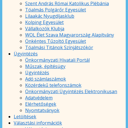
Szent András Római Katolikus Plébánia
Tóalmás Polgárőr Egyesület
Lilaakác Nyugdíjasklub
Kolping Egyesület
Vállalkozók Klubja
WOL Élet Szava Magyarország Alapítvány
Önkéntes Tűzoltó Egyesület
Tóalmási Titánok Színjátszókör
Ügyintézés
Önkormányzati Hivatali Portál
Műszak, építésügy
Ügyintézés
Adó számlaszámok
Közérdekű telefonszámok
Önkormányzati Ügyintézés Elektronikusan
Adatvédelem
Elérhetőségek
Nyomtatványok
Letöltések
Választási információk