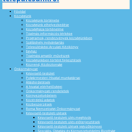
Főoldal
Községünk
Községünk története
Községünk elhelyezkedése
Községháza történelme
Tóalmás információs térképe
Programok, rendezvények községünkben
Szálláshely nyilvántartás
Településképi Arculati Kézikönyv
Egyház
Tóalmási amatőr művészek
Községünkben történt fejlesztések
Közrend, Közbiztonság
Önkormányzat
Képviselő-testület
Polgármesteri Hivatal munkatársai
Álláshirdetések
A hivatal elérhetőségei
Önkormányzati rendeletek
Környezetvédelem
Közérdekű adatok
Közbeszerzések
Roma Nemzetiségi Önkormányzat
Képviselő-testületi ülések
Képviselő-testületi ülés meghívók
Képviselő-testületi ülés előterjesztések
Képviselő-testületi ülések jegyzőkönyvei
Szociális, Oktatási és Környezetvédelmi Bizottság