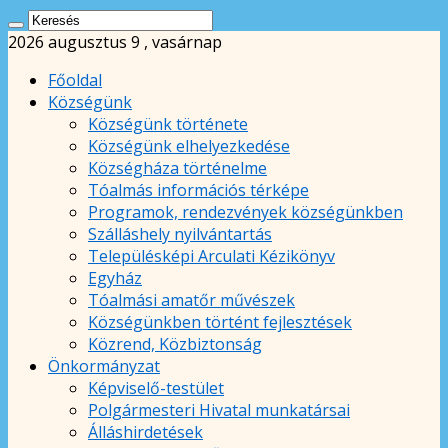
2026 augusztus 9 , vasárnap
Főoldal
Községünk
Községünk története
Községünk elhelyezkedése
Községháza történelme
Tóalmás információs térképe
Programok, rendezvények községünkben
Szálláshely nyilvántartás
Településképi Arculati Kézikönyv
Egyház
Tóalmási amatőr művészek
Községünkben történt fejlesztések
Közrend, Közbiztonság
Önkormányzat
Képviselő-testület
Polgármesteri Hivatal munkatársai
Álláshirdetések