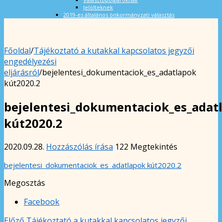
Jelölteknek
2019-es általános önkormányzati választás
Főoldal
/
Tájékoztató a kutakkal kapcsolatos jegyzői
engedélyezési
eljárásról
/
bejelentesi_dokumentaciok_es_adatlapok
kút2020.2
bejelentesi_dokumentaciok_es_adat
kút2020.2
2020.09.28.
Hozzászólás írása
122 Megtekintés
bejelentesi_dokumentaciok_es_adatlapok kút2020.2
Megosztás
Facebook
Előző
Tájékoztató a kutakkal kapcsolatos jegyzői