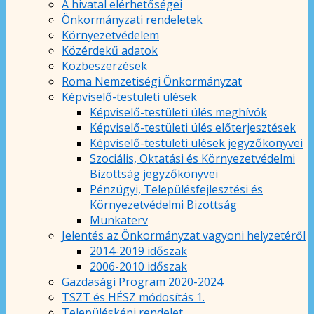
A hivatal elérhetőségei
Önkormányzati rendeletek
Környezetvédelem
Közérdekű adatok
Közbeszerzések
Roma Nemzetiségi Önkormányzat
Képviselő-testületi ülések
Képviselő-testületi ülés meghívók
Képviselő-testületi ülés előterjesztések
Képviselő-testületi ülések jegyzőkönyvei
Szociális, Oktatási és Környezetvédelmi
Bizottság jegyzőkönyvei
Pénzügyi, Településfejlesztési és
Környezetvédelmi Bizottság
Munkaterv
Jelentés az Önkormányzat vagyoni helyzetéről
2014-2019 időszak
2006-2010 időszak
Gazdasági Program 2020-2024
TSZT és HÉSZ módosítás 1.
Településképi rendelet