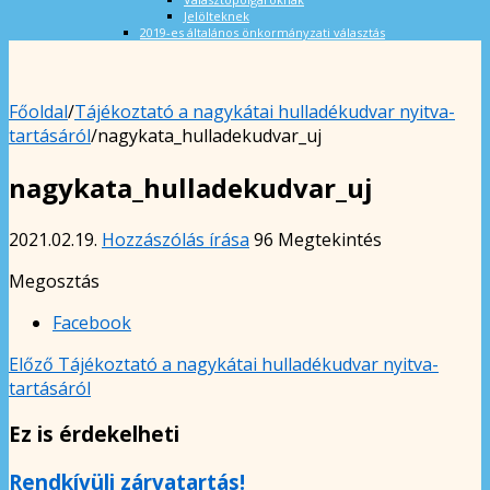
Jelölteknek
2019-es általános önkormányzati választás
Főoldal
/
Tájékoztató a nagykátai hulladékudvar nyitva-
tartásáról
/
nagykata_hulladekudvar_uj
nagykata_hulladekudvar_uj
2021.02.19.
Hozzászólás írása
96 Megtekintés
Megosztás
Facebook
Előző
Tájékoztató a nagykátai hulladékudvar nyitva-
tartásáról
Ez is érdekelheti
Rendkívüli zárvatartás!