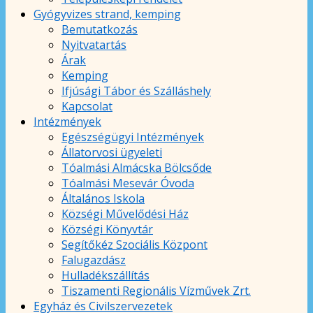
Gyógyvizes strand, kemping
Bemutatkozás
Nyitvatartás
Árak
Kemping
Ifjúsági Tábor és Szálláshely
Kapcsolat
Intézmények
Egészségügyi Intézmények
Állatorvosi ügyeleti
Tóalmási Almácska Bölcsőde
Tóalmási Mesevár Óvoda
Általános Iskola
Községi Művelődési Ház
Községi Könyvtár
Segítőkéz Szociális Központ
Falugazdász
Hulladékszállítás
Tiszamenti Regionális Vízművek Zrt.
Egyház és Civilszervezetek