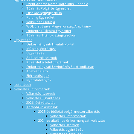
Szent András Római Katolikus Plébánia
Tóalmás Polgárőr Egyesület
Lilaakác Nyugdíjasklub
Kolping Egyesület
Vállalkozók Klubja
WOL Élet Szava Magyarország Alapítvány
Önkéntes Tűzoltó Egyesület
Tóalmási Titánok Színjátszókör
Ügyintézés
Önkormányzati Hivatali Portál
Műszak, építésügy
Ügyintézés
Adó számlaszámok
Közérdekű telefonszámok
Önkormányzati Ügyintézés Elektronikusan
Adatvédelem
Elérhetőségek
Nyomtatványok
Letöltések
Választási információk
Választási szervek
Választási ügyintézés
2026. évi választás
Korábbi választások
2025-ös időközi polgármesterválasztás
Választási információk
2024-es általános önkormányzati választás
Választási szervek
Választás ügyintézés
Választópolgároknak