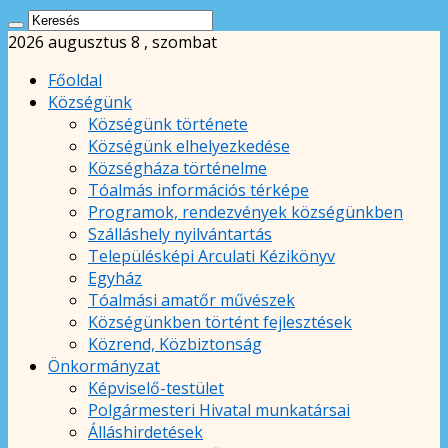
2026 augusztus 8 , szombat
Főoldal
Községünk
Községünk története
Községünk elhelyezkedése
Községháza történelme
Tóalmás információs térképe
Programok, rendezvények községünkben
Szálláshely nyilvántartás
Településképi Arculati Kézikönyv
Egyház
Tóalmási amatőr művészek
Községünkben történt fejlesztések
Közrend, Közbiztonság
Önkormányzat
Képviselő-testület
Polgármesteri Hivatal munkatársai
Álláshirdetések