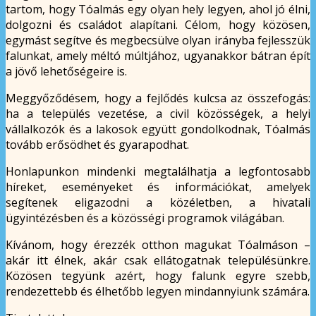
tartom, hogy Tóalmás egy olyan hely legyen, ahol jó élni,
dolgozni és családot alapítani. Célom, hogy közösen,
egymást segítve és megbecsülve olyan irányba fejlesszük
falunkat, amely méltó múltjához, ugyanakkor bátran épít
a jövő lehetőségeire is.
Meggyőződésem, hogy a fejlődés kulcsa az összefogás:
ha a település vezetése, a civil közösségek, a helyi
vállalkozók és a lakosok együtt gondolkodnak, Tóalmás
tovább erősödhet és gyarapodhat.
Honlapunkon mindenki megtalálhatja a legfontosabb
híreket, eseményeket és információkat, amelyek
segítenek eligazodni a közéletben, a hivatali
ügyintézésben és a közösségi programok világában.
Kívánom, hogy érezzék otthon magukat Tóalmáson –
akár itt élnek, akár csak ellátogatnak településünkre.
Közösen tegyünk azért, hogy falunk egyre szebb,
rendezettebb és élhetőbb legyen mindannyiunk számára.