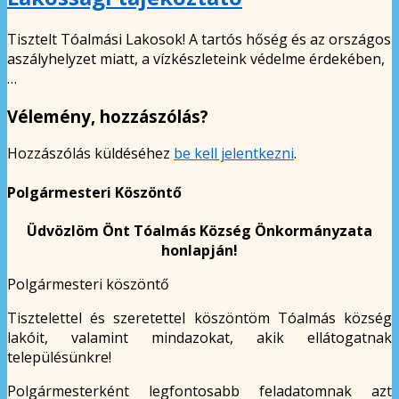
Tisztelt Tóalmási Lakosok! A tartós hőség és az országos
aszályhelyzet miatt, a vízkészleteink védelme érdekében,
…
Vélemény, hozzászólás?
Hozzászólás küldéséhez
be kell jelentkezni
.
Polgármesteri Köszöntő
Üdvözlöm Önt Tóalmás Község Önkormányzata
honlapján!
Polgármesteri köszöntő
Tisztelettel és szeretettel köszöntöm Tóalmás község
lakóit, valamint mindazokat, akik ellátogatnak
településünkre!
Polgármesterként legfontosabb feladatomnak azt