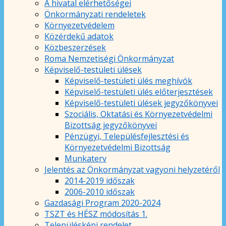
A hivatal elérhetőségei
Önkormányzati rendeletek
Környezetvédelem
Közérdekű adatok
Közbeszerzések
Roma Nemzetiségi Önkormányzat
Képviselő-testületi ülések
Képviselő-testületi ülés meghívók
Képviselő-testületi ülés előterjesztések
Képviselő-testületi ülések jegyzőkönyvei
Szociális, Oktatási és Környezetvédelmi
Bizottság jegyzőkönyvei
Pénzügyi, Településfejlesztési és
Környezetvédelmi Bizottság
Munkaterv
Jelentés az Önkormányzat vagyoni helyzetéről
2014-2019 időszak
2006-2010 időszak
Gazdasági Program 2020-2024
TSZT és HÉSZ módosítás 1.
Településképi rendelet