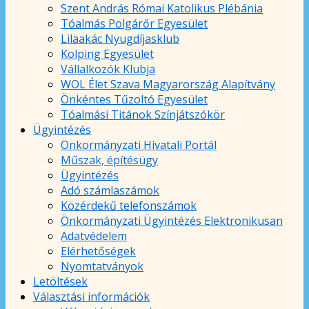
Szent András Római Katolikus Plébánia
Tóalmás Polgárőr Egyesület
Lilaakác Nyugdíjasklub
Kolping Egyesület
Vállalkozók Klubja
WOL Élet Szava Magyarország Alapítvány
Önkéntes Tűzoltó Egyesület
Tóalmási Titánok Színjátszókör
Ügyintézés
Önkormányzati Hivatali Portál
Műszak, építésügy
Ügyintézés
Adó számlaszámok
Közérdekű telefonszámok
Önkormányzati Ügyintézés Elektronikusan
Adatvédelem
Elérhetőségek
Nyomtatványok
Letöltések
Választási információk