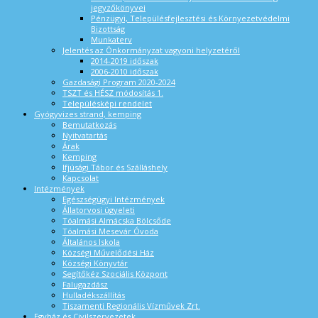
jegyzőkönyvei
Pénzügyi, Településfejlesztési és Környezetvédelmi
Bizottság
Munkaterv
Jelentés az Önkormányzat vagyoni helyzetéről
2014-2019 időszak
2006-2010 időszak
Gazdasági Program 2020-2024
TSZT és HÉSZ módosítás 1.
Településképi rendelet
Gyógyvizes strand, kemping
Bemutatkozás
Nyitvatartás
Árak
Kemping
Ifjúsági Tábor és Szálláshely
Kapcsolat
Intézmények
Egészségügyi Intézmények
Állatorvosi ügyeleti
Tóalmási Almácska Bölcsőde
Tóalmási Mesevár Óvoda
Általános Iskola
Községi Művelődési Ház
Községi Könyvtár
Segítőkéz Szociális Központ
Falugazdász
Hulladékszállítás
Tiszamenti Regionális Vízművek Zrt.
Egyház és Civilszervezetek