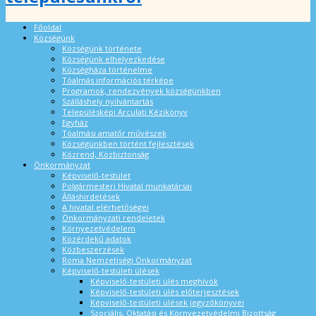
Főoldal
Községünk
Községünk története
Községünk elhelyezkedése
Községháza történelme
Tóalmás információs térképe
Programok, rendezvények községünkben
Szálláshely nyilvántartás
Településképi Arculati Kézikönyv
Egyház
Tóalmási amatőr művészek
Községünkben történt fejlesztések
Közrend, Közbiztonság
Önkormányzat
Képviselő-testület
Polgármesteri Hivatal munkatársai
Álláshirdetések
A hivatal elérhetőségei
Önkormányzati rendeletek
Környezetvédelem
Közérdekű adatok
Közbeszerzések
Roma Nemzetiségi Önkormányzat
Képviselő-testületi ülések
Képviselő-testületi ülés meghívók
Képviselő-testületi ülés előterjesztések
Képviselő-testületi ülések jegyzőkönyvei
Szociális, Oktatási és Környezetvédelmi Bizottság