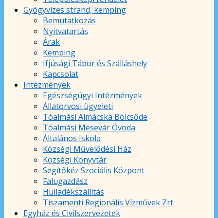
Gyógyvizes strand, kemping
Bemutatkozás
Nyitvatartás
Árak
Kemping
Ifjúsági Tábor és Szálláshely
Kapcsolat
Intézmények
Egészségügyi Intézmények
Állatorvosi ügyeleti
Tóalmási Almácska Bölcsőde
Tóalmási Mesevár Óvoda
Általános Iskola
Községi Művelődési Ház
Községi Könyvtár
Segítőkéz Szociális Központ
Falugazdász
Hulladékszállítás
Tiszamenti Regionális Vízművek Zrt.
Egyház és Civilszervezetek