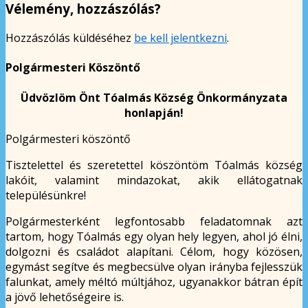
Vélemény, hozzászólás?
Hozzászólás küldéséhez
be kell jelentkezni
.
Polgármesteri Köszöntő
Üdvözlöm Önt Tóalmás Község Önkormányzata
honlapján!
Polgármesteri köszöntő
Tisztelettel és szeretettel köszöntöm Tóalmás község
lakóit, valamint mindazokat, akik ellátogatnak
településünkre!
Polgármesterként legfontosabb feladatomnak azt
tartom, hogy Tóalmás egy olyan hely legyen, ahol jó élni,
dolgozni és családot alapítani. Célom, hogy közösen,
egymást segítve és megbecsülve olyan irányba fejlesszük
falunkat, amely méltó múltjához, ugyanakkor bátran épít
a jövő lehetőségeire is.