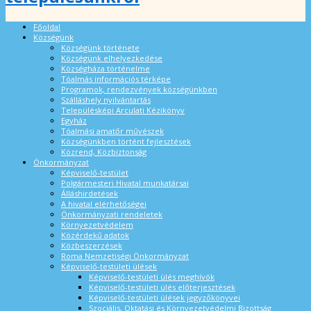
Főoldal
Községünk
Községünk története
Községünk elhelyezkedése
Községháza történelme
Tóalmás információs térképe
Programok, rendezvények községünkben
Szálláshely nyilvántartás
Településképi Arculati Kézikönyv
Egyház
Tóalmási amatőr művészek
Községünkben történt fejlesztések
Közrend, Közbiztonság
Önkormányzat
Képviselő-testület
Polgármesteri Hivatal munkatársai
Álláshirdetések
A hivatal elérhetőségei
Önkormányzati rendeletek
Környezetvédelem
Közérdekű adatok
Közbeszerzések
Roma Nemzetiségi Önkormányzat
Képviselő-testületi ülések
Képviselő-testületi ülés meghívók
Képviselő-testületi ülés előterjesztések
Képviselő-testületi ülések jegyzőkönyvei
Szociális, Oktatási és Környezetvédelmi Bizottság