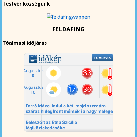
Testvér községünk
FELDAFING
Tóalmási időjárás