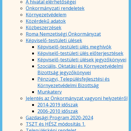
A hivatal elérhetőségei
Önkormányzati rendeletek
Környezetvédelem
Közérdekű adatok
Közbeszerzések
Roma Nemzetiségi Önkormányzat
Képviselő-testületi ülések
Képviselő-testületi ülés meghívók
Képviselő-testületi ülés előterjesztések
Képviselő-testületi ülések jegyzőkönyvei
Szociális, Oktatási és Környezetvédelmi
Bizottság jegyzőkönyvei
Pénzügyi, Településfejlesztési és
Környezetvédelmi Bizottság
Munkaterv
Jelentés az Önkormányzat vagyoni helyzetéről
2014-2019 időszak
2006-2010 időszak
Gazdasági Program 2020-2024
TSZT és HÉSZ módosítás 1.
Településképi rendelet