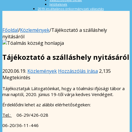
Jelölteknek
2019-es általános önkormányzati választás
Főoldal
/
Közlemények
/
Tájékoztató a szálláshely
nyitásáról
Tájékoztató a szálláshely nyitásáról
2020.06.19.
Közlemények
Hozzászólás írása
2,135
Megtekintés
Tájékoztatjuk Látogatóinkat, hogy a tóalmási ifjúsági tábor a
mai naptól, 2020. június 19-től várja kedves Vendégeit.
Érdeklődni lehet az alábbi elérhetőségeken:
Tel.:
06-29/426-028
06-20/36-11-446