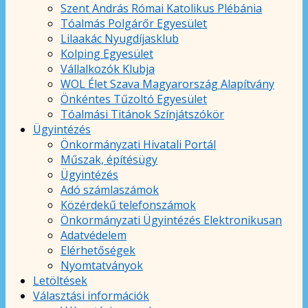
Szent András Római Katolikus Plébánia
Tóalmás Polgárőr Egyesület
Lilaakác Nyugdíjasklub
Kolping Egyesület
Vállalkozók Klubja
WOL Élet Szava Magyarország Alapítvány
Önkéntes Tűzoltó Egyesület
Tóalmási Titánok Színjátszókör
Ügyintézés
Önkormányzati Hivatali Portál
Műszak, építésügy
Ügyintézés
Adó számlaszámok
Közérdekű telefonszámok
Önkormányzati Ügyintézés Elektronikusan
Adatvédelem
Elérhetőségek
Nyomtatványok
Letöltések
Választási információk