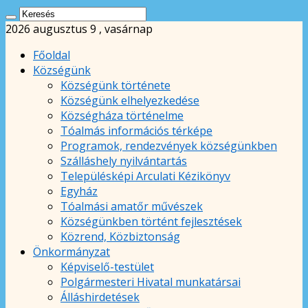
2026 augusztus 9 , vasárnap
Főoldal
Községünk
Községünk története
Községünk elhelyezkedése
Községháza történelme
Tóalmás információs térképe
Programok, rendezvények községünkben
Szálláshely nyilvántartás
Településképi Arculati Kézikönyv
Egyház
Tóalmási amatőr művészek
Községünkben történt fejlesztések
Közrend, Közbiztonság
Önkormányzat
Képviselő-testület
Polgármesteri Hivatal munkatársai
Álláshirdetések