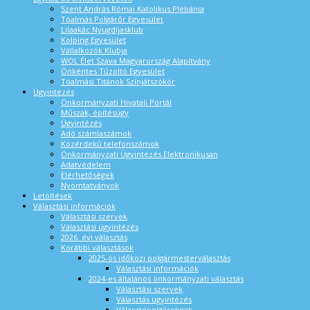
Szent András Római Katolikus Plébánia
Tóalmás Polgárőr Egyesület
Lilaakác Nyugdíjasklub
Kolping Egyesület
Vállalkozók Klubja
WOL Élet Szava Magyarország Alapítvány
Önkéntes Tűzoltó Egyesület
Tóalmási Titánok Színjátszókör
Ügyintézés
Önkormányzati Hivatali Portál
Műszak, építésügy
Ügyintézés
Adó számlaszámok
Közérdekű telefonszámok
Önkormányzati Ügyintézés Elektronikusan
Adatvédelem
Elérhetőségek
Nyomtatványok
Letöltések
Választási információk
Választási szervek
Választási ügyintézés
2026. évi választás
Korábbi választások
2025-ös időközi polgármesterválasztás
Választási információk
2024-es általános önkormányzati választás
Választási szervek
Választás ügyintézés
Választópolgároknak