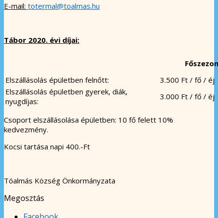
E-mail:
totermal@toalmas.hu
Tábor 2020. évi díjai:
Főszezo
Elszállásolás épületben felnőtt:
3.500 Ft / fő / éj
Elszállásolás épületben gyerek, diák,
3.000 Ft / fő / éj
nyugdíjas:
Csoport elszállásolása épületben: 10 fő felett 10%
kedvezmény.
Kocsi tartása napi 400.-Ft
Tóalmás Község Önkormányzata
Megosztás
Facebook