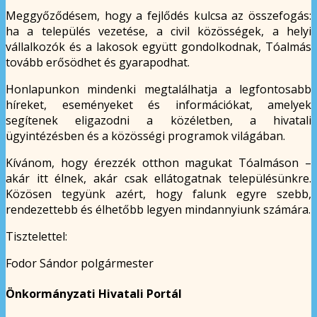
Meggyőződésem, hogy a fejlődés kulcsa az összefogás:
ha a település vezetése, a civil közösségek, a helyi
vállalkozók és a lakosok együtt gondolkodnak, Tóalmás
tovább erősödhet és gyarapodhat.
Honlapunkon mindenki megtalálhatja a legfontosabb
híreket, eseményeket és információkat, amelyek
segítenek eligazodni a közéletben, a hivatali
ügyintézésben és a közösségi programok világában.
Kívánom, hogy érezzék otthon magukat Tóalmáson –
akár itt élnek, akár csak ellátogatnak településünkre.
Közösen tegyünk azért, hogy falunk egyre szebb,
rendezettebb és élhetőbb legyen mindannyiunk számára.
Tisztelettel:
Fodor Sándor polgármester
Önkormányzati Hivatali Portál