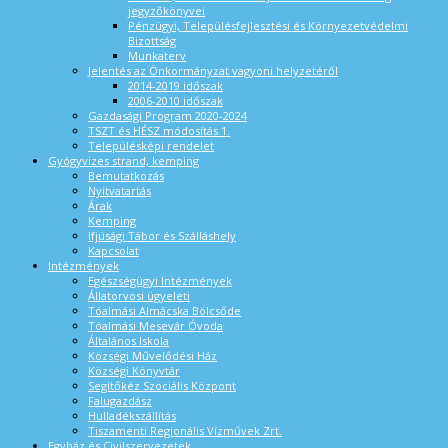
jegyzőkönyvei
Pénzügyi, Településfejlesztési és Környezetvédelmi
Bizottság
Munkaterv
Jelentés az Önkormányzat vagyoni helyzetéről
2014-2019 időszak
2006-2010 időszak
Gazdasági Program 2020-2024
TSZT és HÉSZ módosítás 1.
Településképi rendelet
Gyógyvizes strand, kemping
Bemutatkozás
Nyitvatartás
Árak
Kemping
Ifjúsági Tábor és Szálláshely
Kapcsolat
Intézmények
Egészségügyi Intézmények
Állatorvosi ügyeleti
Tóalmási Almácska Bölcsőde
Tóalmási Mesevár Óvoda
Általános Iskola
Községi Művelődési Ház
Községi Könyvtár
Segítőkéz Szociális Központ
Falugazdász
Hulladékszállítás
Tiszamenti Regionális Vízművek Zrt.
Egyház és Civilszervezetek