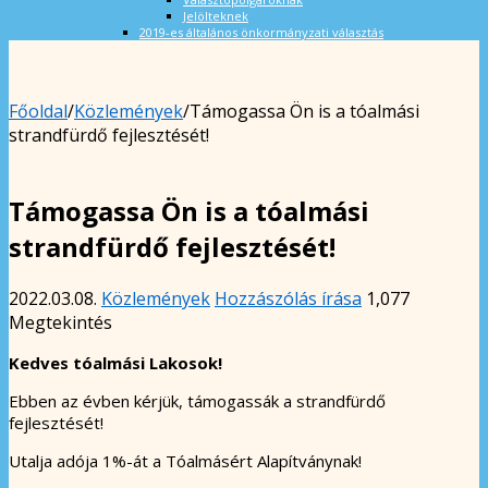
Jelölteknek
2019-es általános önkormányzati választás
Főoldal
/
Közlemények
/
Támogassa Ön is a tóalmási
strandfürdő fejlesztését!
Támogassa Ön is a tóalmási
strandfürdő fejlesztését!
2022.03.08.
Közlemények
Hozzászólás írása
1,077
Megtekintés
Kedves tóalmási Lakosok!
Ebben az évben kérjük, támogassák a strandfürdő
fejlesztését!
Utalja adója 1%-át a Tóalmásért Alapítványnak!