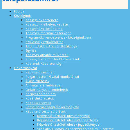
Főoldal
Községünk
Községünk története
Községünk elhelyezkedése
Községháza történelme
Tóalmás információs térképe
Programok, rendezvények községünkben
Szálláshely nyilvántartás
Településképi Arculati Kézikönyv
Egyház
Tóalmási amatőr művészek
Községünkben történt fejlesztések
Közrend, Közbiztonság
Önkormányzat
Képviselő-testület
Polgármesteri Hivatal munkatársai
Álláshirdetések
A hivatal elérhetőségei
Önkormányzati rendeletek
Környezetvédelem
Közérdekű adatok
Közbeszerzések
Roma Nemzetiségi Önkormányzat
Képviselő-testületi ülések
Képviselő-testületi ülés meghívók
Képviselő-testületi ülés előterjesztések
Képviselő-testületi ülések jegyzőkönyvei
Szociális, Oktatási és Környezetvédelmi Bizottság