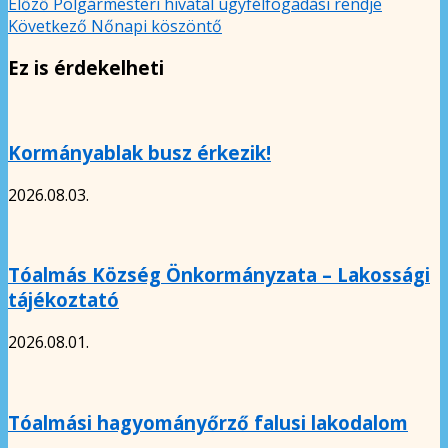
Előző
Polgármesteri hivatal ügyfélfogadási rendje
Következő
Nőnapi köszöntő
Ez is érdekelheti
Kormányablak busz érkezik!
2026.08.03.
Tóalmás Község Önkormányzata – Lakossági
tájékoztató
2026.08.01.
Tóalmási hagyományőrző falusi lakodalom