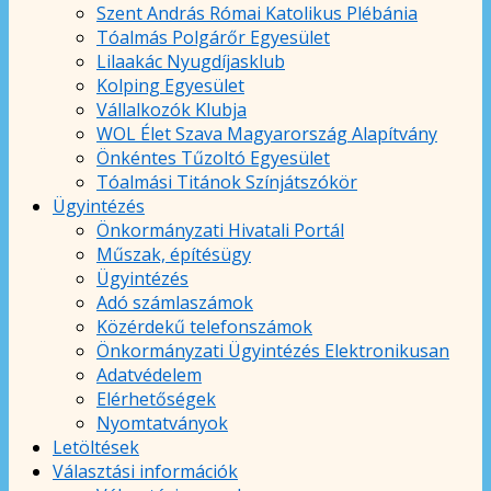
Szent András Római Katolikus Plébánia
Tóalmás Polgárőr Egyesület
Lilaakác Nyugdíjasklub
Kolping Egyesület
Vállalkozók Klubja
WOL Élet Szava Magyarország Alapítvány
Önkéntes Tűzoltó Egyesület
Tóalmási Titánok Színjátszókör
Ügyintézés
Önkormányzati Hivatali Portál
Műszak, építésügy
Ügyintézés
Adó számlaszámok
Közérdekű telefonszámok
Önkormányzati Ügyintézés Elektronikusan
Adatvédelem
Elérhetőségek
Nyomtatványok
Letöltések
Választási információk