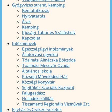
Gyógyvizes strand, kemping
Bemutatkozás
Nyitvatartás
Árak
Kemping
Ifjúsági Tábor és Szálláshely
Kapcsolat
Intézmények
Egészségügyi Intézmények
Állatorvosi ügyeleti
Tóalmási Almácska Bölcsőde
Tóalmási Mesevár Óvoda
Általános Iskola
Községi Művelődési Ház
Községi Könyvtár
Segítőkéz Szociális Központ
Falugazdász
Hulladékszállítás
Tiszamenti Regionális Vízművek Zrt.
Egyház és Civilszervezetek