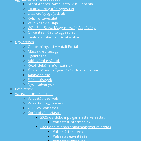
Szent András Római Katolikus Plébánia
Tóalmás Polgárőr Egyesület
Lilaakác Nyugdíjasklub
Kolping Egyesület
Vállalkozók Klubja
WOL Élet Szava Magyarország Alapítvány
Önkéntes Tűzoltó Egyesület
Tóalmási Titánok Színjátszókör
Ügyintézés
Önkormányzati Hivatali Portál
Műszak, építésügy
Ügyintézés
Adó számlaszámok
Közérdekű telefonszámok
Önkormányzati Ügyintézés Elektronikusan
Adatvédelem
Elérhetőségek
Nyomtatványok
Letöltések
Választási információk
Választási szervek
Választási ügyintézés
2026. évi választás
Korábbi választások
2025-ös időközi polgármesterválasztás
Választási információk
2024-es általános önkormányzati választás
Választási szervek
Választás ügyintézés
Választópolgároknak