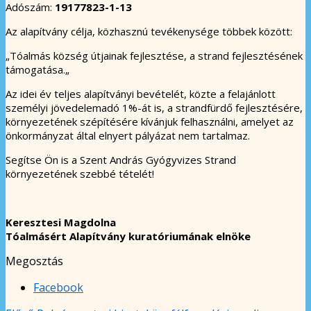
Adószám:
19177823-1-13
Az alapítvány célja, közhasznú tevékenysége többek között:
„Tóalmás község útjainak fejlesztése, a strand fejlesztésének
támogatása.„
Az idei év teljes alapítványi bevételét, közte a felajánlott
személyi jövedelemadó 1%-át is, a strandfürdő fejlesztésére,
környezetének szépítésére kívánjuk felhasználni, amelyet az
önkormányzat által elnyert pályázat nem tartalmaz.
Segítse Ön is a Szent András Gyógyvizes Strand
környezetének szebbé tételét!
Keresztesi Magdolna
Tóalmásért Alapítvány kuratóriumának elnöke
Megosztás
Facebook