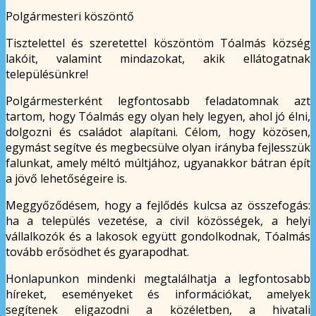
Polgármesteri köszöntő
Tisztelettel és szeretettel köszöntöm Tóalmás község
lakóit, valamint mindazokat, akik ellátogatnak
településünkre!
Polgármesterként legfontosabb feladatomnak azt
tartom, hogy Tóalmás egy olyan hely legyen, ahol jó élni,
dolgozni és családot alapítani. Célom, hogy közösen,
egymást segítve és megbecsülve olyan irányba fejlesszük
falunkat, amely méltó múltjához, ugyanakkor bátran épít
a jövő lehetőségeire is.
Meggyőződésem, hogy a fejlődés kulcsa az összefogás:
ha a település vezetése, a civil közösségek, a helyi
vállalkozók és a lakosok együtt gondolkodnak, Tóalmás
tovább erősödhet és gyarapodhat.
Honlapunkon mindenki megtalálhatja a legfontosabb
híreket, eseményeket és információkat, amelyek
segítenek eligazodni a közéletben, a hivatali