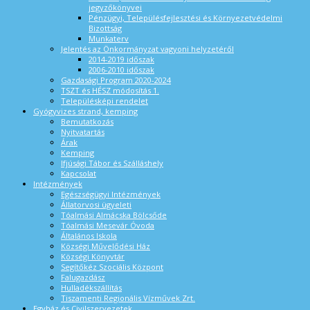
jegyzőkönyvei
Pénzügyi, Településfejlesztési és Környezetvédelmi
Bizottság
Munkaterv
Jelentés az Önkormányzat vagyoni helyzetéről
2014-2019 időszak
2006-2010 időszak
Gazdasági Program 2020-2024
TSZT és HÉSZ módosítás 1.
Településképi rendelet
Gyógyvizes strand, kemping
Bemutatkozás
Nyitvatartás
Árak
Kemping
Ifjúsági Tábor és Szálláshely
Kapcsolat
Intézmények
Egészségügyi Intézmények
Állatorvosi ügyeleti
Tóalmási Almácska Bölcsőde
Tóalmási Mesevár Óvoda
Általános Iskola
Községi Művelődési Ház
Községi Könyvtár
Segítőkéz Szociális Központ
Falugazdász
Hulladékszállítás
Tiszamenti Regionális Vízművek Zrt.
Egyház és Civilszervezetek