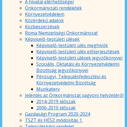
A hivatal elérhetőségei
Önkormányzati rendeletek
Környezetvédelem
Közérdekű adatok
Közbeszerzések
Roma Nemzetiségi Önkormányzat
Képviselő-testületi ülések
Képviselő-testületi ülés meghívók
Képviselő-testületi ülés előterjesztések
Képviselő-testületi ülések jegyzőkönyvei
Szociális, Oktatási és Környezetvédelmi
Bizottság jegyzőkönyvei
Pénzügyi, Településfejlesztési és
Környezetvédelmi Bizottság
Munkaterv
Jelentés az Önkormányzat vagyoni helyzetéről
2014-2019 időszak
2006-2010 időszak
Gazdasági Program 2020-2024
TSZT és HÉSZ módosítás 1.
Településképi rendelet