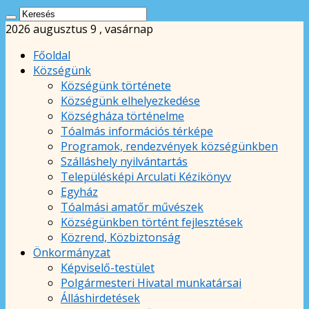
2026 augusztus 9 , vasárnap
Főoldal
Községünk
Községünk története
Községünk elhelyezkedése
Községháza történelme
Tóalmás információs térképe
Programok, rendezvények községünkben
Szálláshely nyilvántartás
Településképi Arculati Kézikönyv
Egyház
Tóalmási amatőr művészek
Községünkben történt fejlesztések
Közrend, Közbiztonság
Önkormányzat
Képviselő-testület
Polgármesteri Hivatal munkatársai
Álláshirdetések