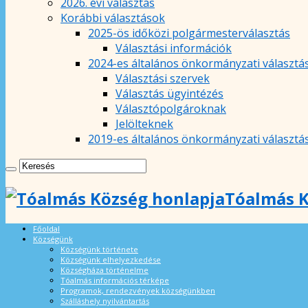
2026. évi választás
Korábbi választások
2025-ös időközi polgármesterválasztás
Választási információk
2024-es általános önkormányzati választá
Választási szervek
Választás ügyintézés
Választópolgároknak
Jelölteknek
2019-es általános önkormányzati választá
Tóalmás K
Főoldal
Községünk
Községünk története
Községünk elhelyezkedése
Községháza történelme
Tóalmás információs térképe
Programok, rendezvények községünkben
Szálláshely nyilvántartás