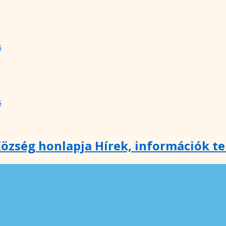
s
s
özség honlapja Hírek, információk t