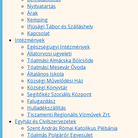
Nyitvatartás
Árak
Kemping
Ifjúsági Tábor és Szálláshely
Kapcsolat
Intézmények
Egészségügyi Intézmények
Állatorvosi ügyeleti
Tóalmási Almácska Bölcsőde
Tóalmási Mesevár Óvoda
Általános Iskola
Községi Művelődési Ház
Községi Könyvtár
Segítőkéz Szociális Központ
Falugazdász
Hulladékszállítás
Tiszamenti Regionális Vízművek Zrt.
Egyház és Civilszervezetek
Szent András Római Katolikus Plébánia
Tóalmás Polgárőr Egyesület