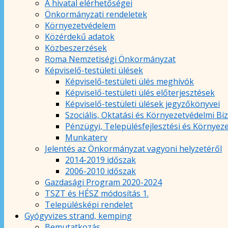
A hivatal elérhetőségei
Önkormányzati rendeletek
Környezetvédelem
Közérdekű adatok
Közbeszerzések
Roma Nemzetiségi Önkormányzat
Képviselő-testületi ülések
Képviselő-testületi ülés meghívók
Képviselő-testületi ülés előterjesztések
Képviselő-testületi ülések jegyzőkönyvei
Szociális, Oktatási és Környezetvédelmi Bi
Pénzügyi, Településfejlesztési és Környez
Munkaterv
Jelentés az Önkormányzat vagyoni helyzetéről
2014-2019 időszak
2006-2010 időszak
Gazdasági Program 2020-2024
TSZT és HÉSZ módosítás 1.
Településképi rendelet
Gyógyvizes strand, kemping
Bemutatkozás