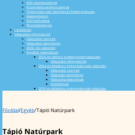
Adó számlaszámok
Közérdekű telefonszámok
Önkormányzati Ügyintézés Elektronikusan
Adatvédelem
Elérhetőségek
Nyomtatványok
Letöltések
Választási információk
Választási szervek
Választási ügyintézés
2026. évi választás
Korábbi választások
2025-ös időközi polgármesterválasztás
Választási információk
2024-es általános önkormányzati választás
Választási szervek
Választás ügyintézés
Választópolgároknak
Jelölteknek
2019-es általános önkormányzati választás
Főoldal
/
Egyéb
/
Tápió Natúrpark
Tápió Natúrpark