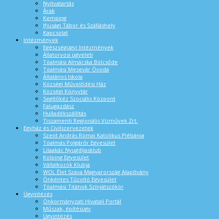
Nyitvatartás
Árak
Kemping
Ifjúsági Tábor és Szálláshely
Kapcsolat
Intézmények
Egészségügyi Intézmények
Állatorvosi ügyeleti
Tóalmási Almácska Bölcsőde
Tóalmási Mesevár Óvoda
Általános Iskola
Községi Művelődési Ház
Községi Könyvtár
Segítőkéz Szociális Központ
Falugazdász
Hulladékszállítás
Tiszamenti Regionális Vízművek Zrt.
Egyház és Civilszervezetek
Szent András Római Katolikus Plébánia
Tóalmás Polgárőr Egyesület
Lilaakác Nyugdíjasklub
Kolping Egyesület
Vállalkozók Klubja
WOL Élet Szava Magyarország Alapítvány
Önkéntes Tűzoltó Egyesület
Tóalmási Titánok Színjátszókör
Ügyintézés
Önkormányzati Hivatali Portál
Műszak, építésügy
Ügyintézés