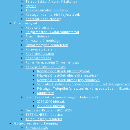
Településképi Arculati Kézikönyv
Egyház
Tóalmási amatőr művészek
Községünkben történt fejlesztések
Közrend, Közbiztonság
Önkormányzat
Képviselő-testület
Polgármesteri Hivatal munkatársai
Álláshirdetések
A hivatal elérhetőségei
Önkormányzati rendeletek
Környezetvédelem
Közérdekű adatok
Közbeszerzések
Roma Nemzetiségi Önkormányzat
Képviselő-testületi ülések
Képviselő-testületi ülés meghívók
Képviselő-testületi ülés előterjesztések
Képviselő-testületi ülések jegyzőkönyvei
Szociális, Oktatási és Környezetvédelmi Bizottság jegyzőkö
Pénzügyi, Településfejlesztési és Környezetvédelmi Bizotts
Munkaterv
Jelentés az Önkormányzat vagyoni helyzetéről
2014-2019 időszak
2006-2010 időszak
Gazdasági Program 2020-2024
TSZT és HÉSZ módosítás 1.
Településképi rendelet
Gyógyvizes strand, kemping
Bemutatkozás