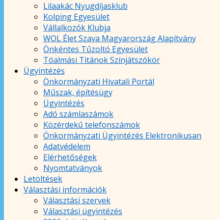
Lilaakác Nyugdíjasklub
Kolping Egyesület
Vállalkozók Klubja
WOL Élet Szava Magyarország Alapítvány
Önkéntes Tűzoltó Egyesület
Tóalmási Titánok Színjátszókör
Ügyintézés
Önkormányzati Hivatali Portál
Műszak, építésügy
Ügyintézés
Adó számlaszámok
Közérdekű telefonszámok
Önkormányzati Ügyintézés Elektronikusan
Adatvédelem
Elérhetőségek
Nyomtatványok
Letöltések
Választási információk
Választási szervek
Választási ügyintézés