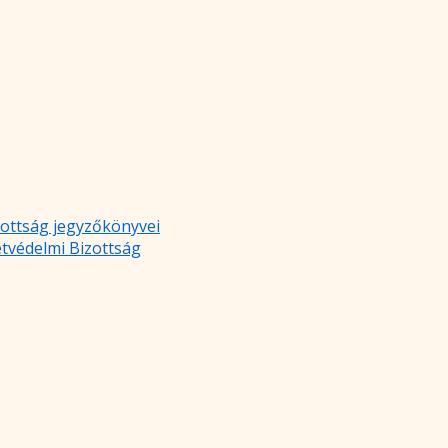
zottság jegyzőkönyvei
etvédelmi Bizottság