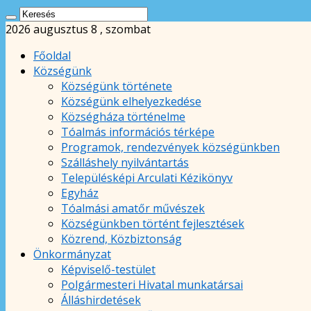
2026 augusztus 8 , szombat
Főoldal
Községünk
Községünk története
Községünk elhelyezkedése
Községháza történelme
Tóalmás információs térképe
Programok, rendezvények községünkben
Szálláshely nyilvántartás
Településképi Arculati Kézikönyv
Egyház
Tóalmási amatőr művészek
Községünkben történt fejlesztések
Közrend, Közbiztonság
Önkormányzat
Képviselő-testület
Polgármesteri Hivatal munkatársai
Álláshirdetések